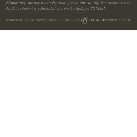
Připomínky, dotazy a náměty zasílejte na adresu:
info@zdravamesta.cz
Použit redakční a publikační systém ActionApps TOOLKIT
NÁRODNÍ SÍŤ ZDRAVÝCH MĚST ČR
(c) 2026;
DATAPLÁN verze 2.5314