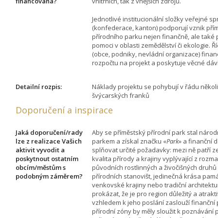
financována?
vnitřních, tak z vnějších zdrojů.
Jednotlivé institucionální složky veřejné s
(konfederace, kanton) podporují vznik př
přírodního parku nejen finančně, ale také
pomoci v oblasti zemědělství či ekologie. Ř
(obce, podniky, nevládní organizace) fina
rozpočtu na projekt a poskytuje věcné dáv
Detailní rozpis:
Náklady projektu se pohybují v řádu několi
švýcarských franků
Doporučení a inspirace
Jaká doporučení/rady
Aby se příměstský přírodní park stal nár
lze z realizace Vašich
parkem a získal značku «
Park
» a finanční 
aktivit vyvodit a
splňovat určité požadavky: mezi ně patří 
poskytnout ostatním
kvalita přírody a krajiny vyplývající z rozma
obcím/městům s
původních rostlinných a živočišných druhů a
podobným záměrem?
přírodních stanovišt, jedinečná krása pam
venkovské krajiny nebo tradiční architektu
prokázat, že je pro region důležitý a atrakti
vzhledem k jeho poslání zaslouží finanční
přírodní zóny by měly sloužit k poznávání 