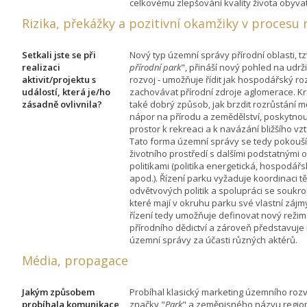
celkovému zlepšování kvality života obyva
Rizika, překážky a pozitivní okamžiky v procesu 
Setkali jste se při
Nový typ územní správy přírodní oblasti, tz
realizaci
přírodní park
", přináší nový pohled na udrž
aktivit/projektu s
rozvoj - umožňuje řídit jak hospodářský roz
událostí, která je/ho
zachovávat přírodní zdroje aglomerace. Kr
zásadně ovlivnila?
také dobrý způsob, jak brzdit rozrůstání m
nápor na přírodu a zemědělství, poskytno
prostor k rekreaci a k navázání bližšího vz
Tato forma územní správy se tedy pokouší s
životního prostředí s dalšími podstatnými
politikami (politika energetická, hospodářsk
apod.). Řízení parku vyžaduje koordinaci t
odvětvových politik a spolupráci se soukr
které mají v okruhu parku své vlastní záj
řízení tedy umožňuje definovat nový reži
přírodního dědictví a zároveň představuj
územní správy za účasti různých aktérů.
Média, propagace
Jakým způsobem
Probíhal klasický marketing územního roz
probíhala komunikace
značky "
Park
" a zeměpisného názvu regio