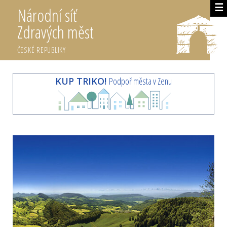
☰
Národní síť
Zdravých měst
ČESKÉ REPUBLIKY
KUP TRIKO!
Podpoř města v Zenu