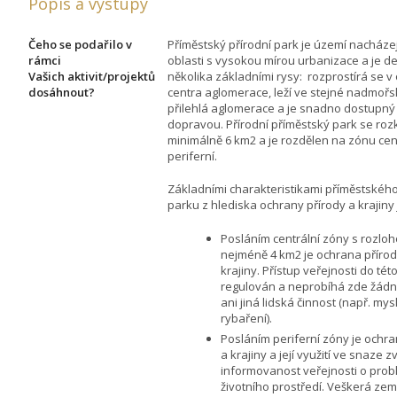
Popis a výstupy
Čeho se podařilo v
Příměstský přírodní park je území nacházejí
rámci
oblasti s vysokou mírou urbanizace a je d
Vašich aktivit/projektů
několika základními rysy: rozprostírá se 
dosáhnout?
centra aglomerace, leží ve stejné nadmořs
přilehlá aglomerace a je snadno dostupný
dopravou. Přírodní příměstský park se roz
minimálně 6 km2 a je rozdělen na zónu cen
periferní.
Základními charakteristikami příměstského
parku z hlediska ochrany přírody a krajiny 
Posláním centrální zóny s rozlo
nejméně 4 km2 je ochrana přírod
krajiny. Přístup veřejnosti do této
regulován a neprobíhá zde žádn
ani jiná lidská činnost (např. mysl
rybaření).
Posláním periferní zóny je ochra
a krajiny a její využití ve snaze zv
informovanost veřejnosti o pro
životního prostředí. Veškerá zem