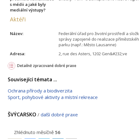
s médii a jaké byly
mediální výstupy?
Aktéři
Název:
Federální úřad pro životní prostředí a slož
správy zapojené do realizace příměstskéh
parku (např.: Město Lausanne)
Adresa:
2, rue des Asters, 1202 Gen&#232;ve
Detailně zpracované dobré praxe
Související témata ...
Ochrana přírody a biodiverzita
Sport, pohybové aktivity a místní rekreace
ŠVÝCARSKO
/
další dobré praxe
Zhlédnuto měsíčně
56