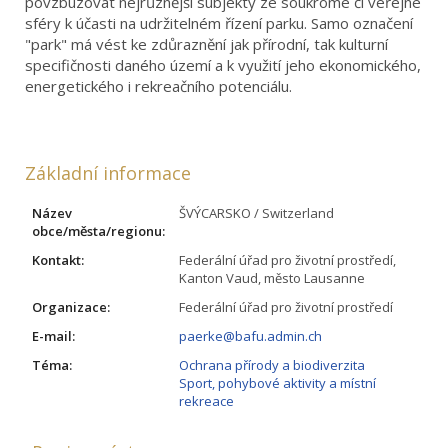
povzbuzovat nejrůznější subjekty ze soukromé či veřejné
sféry k účasti na udržitelném řízení parku. Samo označení
"park" má vést ke zdůraznění jak přírodní, tak kulturní
specifičnosti daného území a k využití jeho ekonomického,
energetického i rekreačního potenciálu.
Základní informace
Název
ŠVÝCARSKO / Switzerland
obce/města/regionu:
Kontakt:
Federální úřad pro životní prostředí,
Kanton Vaud, město Lausanne
Organizace:
Federální úřad pro životní prostředí
E-mail:
paerke@bafu.admin.ch
Téma:
Ochrana přírody a biodiverzita
Sport, pohybové aktivity a místní
rekreace