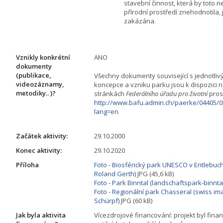
stavební činnost, která by toto 
přírodní prostředí znehodnotila, 
zakázána.
Vznikly konkrétní
ANO
dokumenty
(publikace,
Všechny dokumenty související s jednotliv
videozáznamy,
koncepce a vzniku parku jsou k dispozici
metodiky.. )?
stránkách
Federálního úřadu pro životní
prost
http://www.bafu.admin.ch/paerke/04405/0
lang=en
Začátek aktivity:
29.10.2000
Konec aktivity:
29.10.2020
Příloha
Foto - Biosférický park UNESCO v Entlebuc
Roland Gerth)
JPG (45,6 kB)
Foto - Park Binntal (landschaftspark-binntal
Foto - Regionální park Chasseral (swiss im
Schürpf)
JPG (60 kB)
Jak byla aktivita
Vícezdrojové financování: projekt byl fina