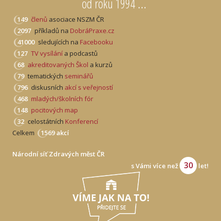
od roku 1994 ...
149
členů
asociace NSZM ČR
2097
příkladů na
DobráPraxe.cz
41000
sledujících na
Facebooku
127
TV vysílání
a podcastů
68
akreditovaných Škol
a kurzů
79
tematických
seminářů
796
diskusních
akcí s veřejností
468
mladých/školních fór
148
pocitových map
32
celostátních
Konferencí
Celkem
1569 akcí
Národní síť Zdravých měst ČR
30
s Vámi více než
let!