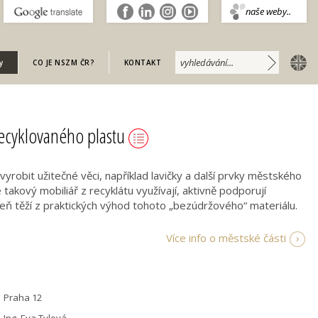
.
naše weby..
english
y
CO JE NSZM ČR?
KONTAKT
recyklovaného plastu
yrobit užitečné věci, například lavičky a další prvky městského
é takový mobiliář z recyklátu využívají, aktivně podporují
veň těží z praktických výhod tohoto „bezúdržového“ materiálu.
Více info o městské části
Praha 12
Ing. Eva Tylová