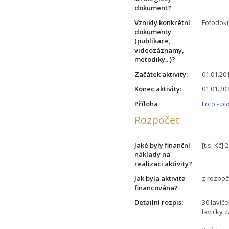
dokument?
Vznikly konkrétní
Fotodok
dokumenty
(publikace,
videozáznamy,
metodiky.. )?
Začátek aktivity:
01.01.20
Konec aktivity:
01.01.20
Příloha
Foto - pl
Rozpočet
Jaké byly finanční
[tis. Kč] 
náklady na
realizaci aktivity?
Jak byla aktivita
z rozpoč
financována?
Detailní rozpis:
30 lavič
lavičky 