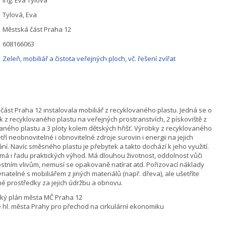
Tylová, Eva
Městská část Praha 12
608166063
Zeleň, mobiliář a čistota veřejných ploch, vč. řešení zvířat
část Praha 12 instalovala mobiliář z recyklovaného plastu. Jedná se o
ek z recyklovaného plastu na veřejných prostranstvích, 2 pískoviště z
aného plastu a 3 ploty kolem dětských hřišť. Výrobky z recyklovaného
tří neobnovitelné i obnovitelné zdroje surovin i energii na jejich
ní. Navíc směsného plastu je přebytek a takto dochází k jeho využití.
 má i řadu praktických výhod. Má dlouhou životnost, oddolnost vůči
stním vlivům, nemusí se opakovaně natírat atd. Pořizovací náklady
vnatelné s mobiliářem z jiných materiálů (např. dřeva), ale ušetříte
 prostředky za jejich údržbu a obnovu.
cký plán města MČ Praha 12
e hl. města Prahy pro přechod na cirkulární ekonomiku