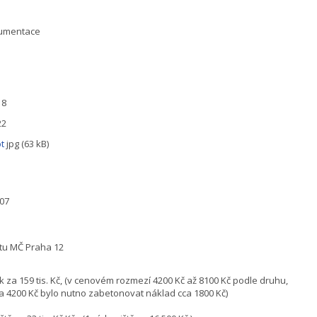
umentace
18
22
ot
jpg (63 kB)
207
tu MČ Praha 12
ek za 159 tis. Kč, (v cenovém rozmezí 4200 Kč až 8100 Kč podle druhu,
za 4200 Kč bylo nutno zabetonovat náklad cca 1800 Kč)