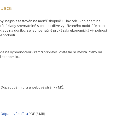
luace
 byl nejprve testován na menší skupině 10 laviček. S ohledem na
cí náklady srovnatelné s cenami dříve využívaného mobiliáře a na
áklady na údržbu, se jednoznačně prokázala ekonomická výhodnost
ozhodnutí.
ce na vyhodnocení v rámci přípravy Strategie hl. města Prahy na
ní ekonomiku.
v Odpadovém foru a webové stránky MČ.
v Odpadovém fóru
PDF (8 MB)