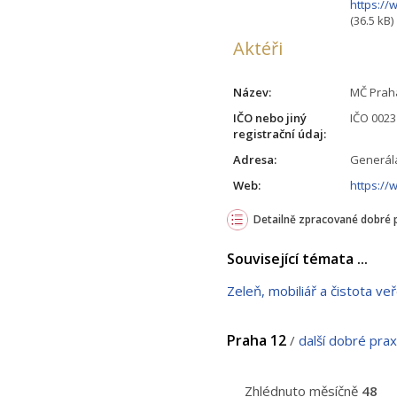
https://
(36.5 kB)
Aktéři
Název:
MČ Prah
IČO nebo jiný
IČO 002
registrační údaj:
Adresa:
Generála
Web:
https://
Detailně zpracované dobré 
Související témata ...
Zeleň, mobiliář a čistota veř
Praha 12
/
další dobré pra
Zhlédnuto měsíčně
48