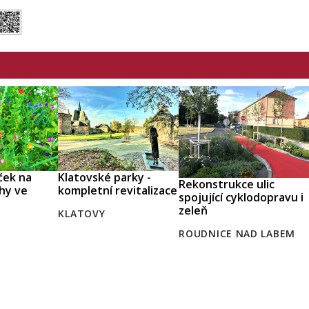
ček na
Klatovské parky -
Rekonstrukce ulic
hy ve
kompletní revitalizace
spojující cyklodopravu i
zeleň
KLATOVY
ROUDNICE NAD LABEM