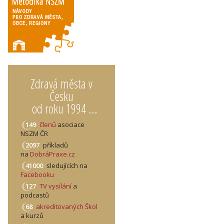
Zdravá města v
Česku
od roku 1994 ...
149
členů
asociace
NSZM ČR
2097
příkladů
na
DobráPraxe.cz
41000
sledujících na
Facebooku
127
TV vysílání
a
podcastů
68
akreditovaných Škol
a kurzů