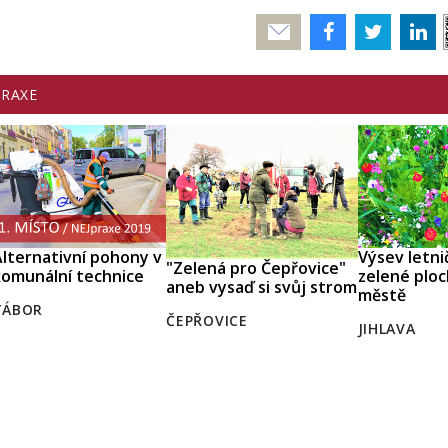
Poslat
PRAXE
lternativní pohony v
Výsev letni
"Zelená pro Čepřovice"
omunální technice
zelené ploc
aneb vysaď si svůj strom
městě
TÁBOR
ČEPŘOVICE
JIHLAVA