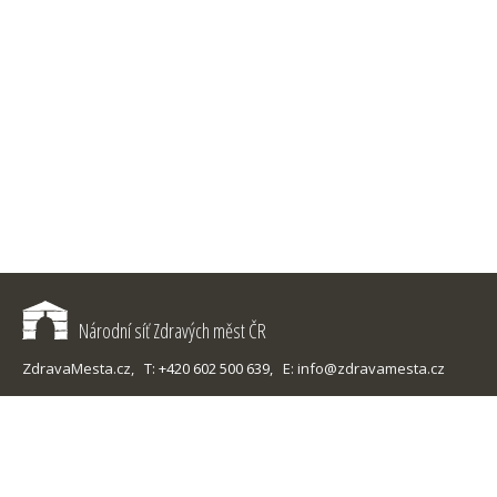
Národní síť Zdravých měst ČR
ZdravaMesta.cz,
T: +420 602 500 639,
E: info@zdravamesta.cz
Sledujte Zdravá města, obce, regiony