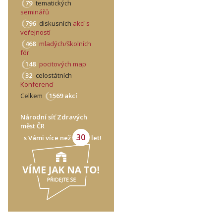
79
tematických
seminářů
796
diskusních
akcí s
veřejností
468
mladých/školních
fór
148
pocitových map
32
celostátních
Konferencí
Celkem
1569 akcí
Národní síť Zdravých
měst ČR
30
s Vámi více než
let!