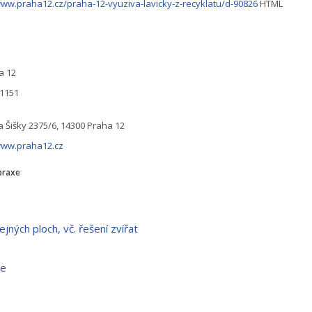
www.praha12.cz/praha-12-vyuziva-lavicky-z-recyklatu/d-90826
HTML
a 12
31151
 Šišky 2375/6, 14300 Praha 12
www.praha12.cz
praxe
ejných ploch, vč. řešení zvířat
xe