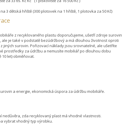
ště za 33 tis. Kč Kč (1 pískoviště za 16 500 Kč )
na 3 dětská hřiště (300 plotovek na 1 hřiště, 1 plotovka za 50 Kč)
race
mobiliáře z recyklovaného plastu doporučujeme, ušetří zdroje surovin
i, ale je také v podstatě bezúdržbový a má dlouhou životnost oproti
 z jiných surovin. Pořizovací náklady jsou srovnatelné, ale ušetříte
é prostředky za údržbu a nemusíte mobiliář po dlouhou dobu
 10 let) obměňovat.
urovin a energie, ekonomická úspora za údržbu mobiliáře.
í nedůvěra, zda recyklovaný plast má vhodné vlastnosti.
ba vybrat vhodný typ výrobku.