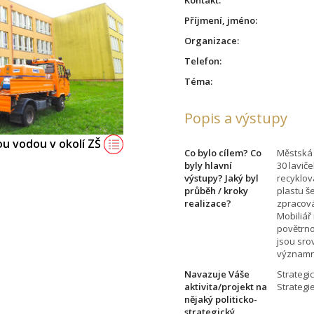
Příjmení, jméno:
Organizace:
Telefon:
Téma:
Popis a výstupy
u vodou v okolí ZŠ
Co bylo cílem? Co
Městská 
byly hlavní
30 lavič
výstupy? Jaký byl
recyklov
průběh / kroky
plastu še
realizace?
zpracová
Mobiliář
povětrno
jsou sro
významné
Navazuje Váše
Strategi
aktivita/projekt na
Strategi
nějaký politicko-
strategický