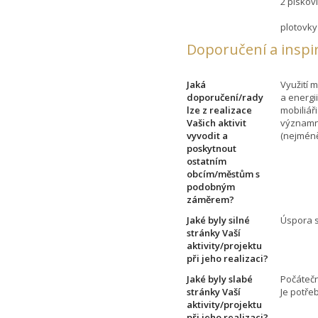
2 pískovi
plotovky 
Doporučení a inspi
Jaká
Využití 
doporučení/rady
a energi
lze z realizace
mobiliáři
Vašich aktivit
významn
vyvodit a
(nejméně
poskytnout
ostatním
obcím/městům s
podobným
záměrem?
Jaké byly silné
Úspora s
stránky Vaší
aktivity/projektu
při jeho realizaci?
Jaké byly slabé
Počátečn
stránky Vaší
Je potře
aktivity/projektu
při jeho realizaci?