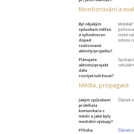
Monitorování a eva
Byl nějakým
Mobiliář
způsobem měřen
pořizova
a vyhodnocen
nízké n
dopad
tohoto r
realizované
aktivity/projektu?
Plánujete
Spoluprá
aktivitu/projekt
cirkulár
dále
rozvíjet/udržovat?
Média, propagace
Jakým způsobem
Článek 
probíhala
komunikace s
médii a jaké byly
mediální výstupy?
Příloha:
Článek 