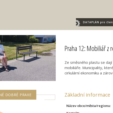
DATAPLÁN
pro člen
Praha 12: Mobiliář z 
Ze směsného plastu se dají v
mobiliáře. Municipality, kter
cirkulární ekonomiku a záro
Základní informace
NÉ DOBRÉ PRAXE
Název obce/města/regionu:
Kontakt: