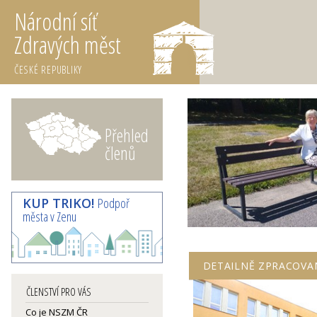
Národní síť
Zdravých měst
ČESKÉ REPUBLIKY
Přehled
členů
KUP TRIKO!
Podpoř
města v Zenu
DETAILNĚ ZPRACOVA
ČLENSTVÍ PRO VÁS
Co je NSZM ČR