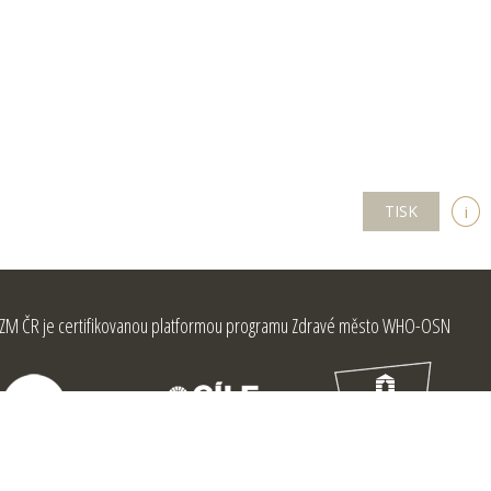
TISK
i
ZM ČR je certifikovanou platformou programu Zdravé město WHO-OSN