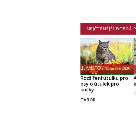
NEJČTENĚJŠÍ DOBRÁ 
Rozšíření útulku pro
A
psy o útulek pro
k
kočky
TÁBOR