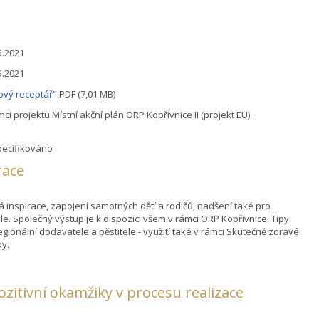
5.2021
5.2021
ový receptář"
PDF (7,01 MB)
mci projektu Místní akční plán ORP Kopřivnice II (projekt EU).
ecifikováno
race
á inspirace, zapojení samotných dětí a rodičů, nadšení také pro
ele. Společný výstup je k dispozici všem v rámci ORP Kopřivnice. Tipy
egionální dodavatele a pěstitele - využití také v rámci Skutečně zdravé
ky.
pozitivní okamžiky v procesu realizace