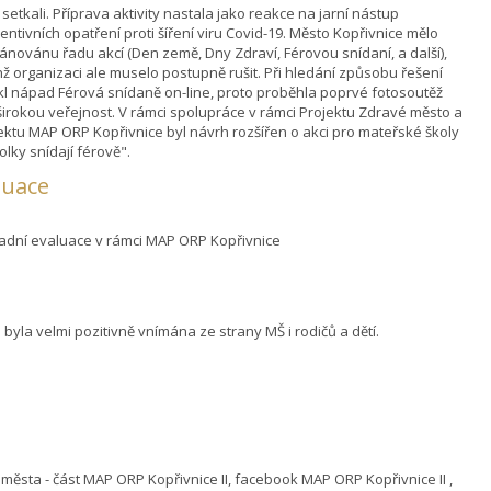
 setkali. Příprava aktivity nastala jako reakce na jarní nástup
entivních opatření proti šíření viru Covid-19. Město Kopřivnice mělo
ánovánu řadu akcí (Den země, Dny Zdraví, Férovou snídaní, a další),
chž organizaci ale muselo postupně rušit. Při hledání způsobu řešení
kl nápad Férová snídaně on-line, proto proběhla poprvé fotosoutěž
širokou veřejnost. V rámci spolupráce v rámci Projektu Zdravé město a
ektu MAP ORP Kopřivnice byl návrh rozšířen o akci pro mateřské školy
kolky snídají férově".
luace
adní evaluace v rámci MAP ORP Kopřivnice
 byla velmi pozitivně vnímána ze strany MŠ i rodičů a dětí.
města - část MAP ORP Kopřivnice II, facebook MAP ORP Kopřivnice II ,