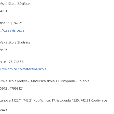
řská škola Závišice
94781
šice 110, 742 21
s://zszavisice.cz
řská škola Skotnice
99406
nice 176, 742 58
s://skotnice.cz/materska-skola
řská škola Motýlek, Mateřská škola 17. listopadu - Polárka
5912 , 47998121
anova 1122/1, 742 21 Kopřivnice, 17. listopadu 1225, 742 21 Kopřivnice
praxe