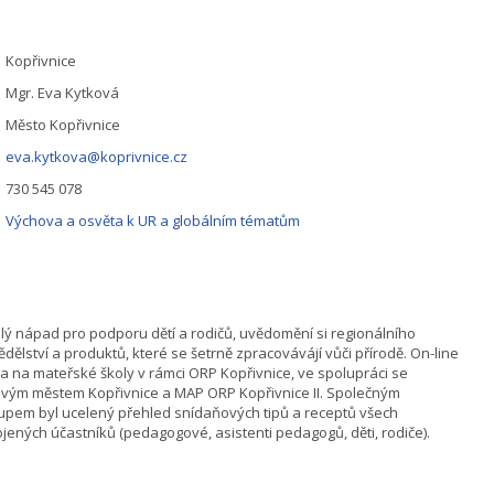
Kopřivnice
Mgr. Eva Kytková
Město Kopřivnice
eva.kytkova@koprivnice.cz
730 545 078
Výchova a osvěta k UR a globálním tématům
lý nápad pro podporu dětí a rodičů, uvědomění si regionálního
dělství a produktů, které se šetrně zpracovávájí vůči přírodě. On-line
a na mateřské školy v rámci ORP Kopřivnice, ve spolupráci se
vým městem Kopřivnice a MAP ORP Kopřivnice II. Společným
upem byl ucelený přehled snídaňových tipů a receptů všech
jených účastníků (pedagogové, asistenti pedagogů, děti, rodiče).