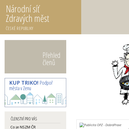
Národní síť
Zdravých měst
ČESKÉ REPUBLIKY
Přehled
členů
KUP TRIKO!
Podpoř
města v Zenu
ČLENSTVÍ PRO VÁS
Co je NSZM ČR