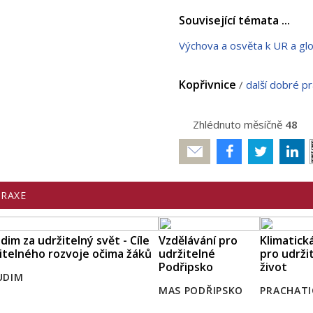
Související témata ...
Výchova a osvěta k UR a g
Kopřivnice
/
další dobré p
Zhlédnuto měsíčně
48
Poslat
PRAXE
dim za udržitelný svět - Cíle
Vzdělávání pro
Klimatick
itelného rozvoje očima žáků
udržitelné
pro udrži
Podřipsko
život
UDIM
MAS PODŘIPSKO
PRACHATI