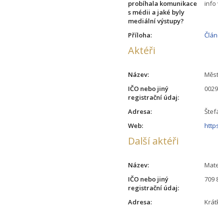
probíhala komunikace
info
s médii a jaké byly
mediální výstupy?
Příloha:
Člán
Aktéři
Název:
Měst
IČO nebo jiný
002
registrační údaj:
Adresa:
Štef
Web:
http
Další aktéři
Název:
Mate
IČO nebo jiný
709 
registrační údaj:
Adresa:
Krát