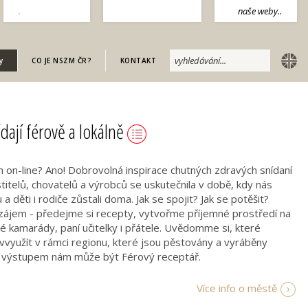
.
naše weby..
english
y
CO JE NSZM ČR?
KONTAKT
ídají férově a lokálně
m on-line? Ano! Dobrovolná inspirace chutných zdravých snídaní
titelů, chovatelů a výrobců se uskutečnila v době, kdy nás
a děti i rodiče zůstali doma. Jak se spojit? Jak se potěšit?
vzájem - předejme si recepty, vytvořme příjemné prostředí na
é kamarády, paní učitelky i přátele. Uvědomme si, které
využít v rámci regionu, které jsou pěstovány a vyráběny
m výstupem nám může být Férový receptář.
Více info o městě