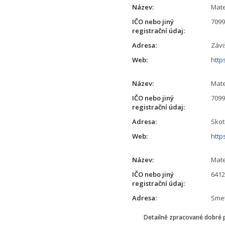
Název:
Mate
IČO nebo jiný
709
registrační údaj:
Adresa:
Závi
Web:
http
Název:
Mate
IČO nebo jiný
709
registrační údaj:
Adresa:
Skot
Web:
http
Název:
Mate
IČO nebo jiný
6412
registrační údaj:
Adresa:
Smet
Detailně zpracované dobré 