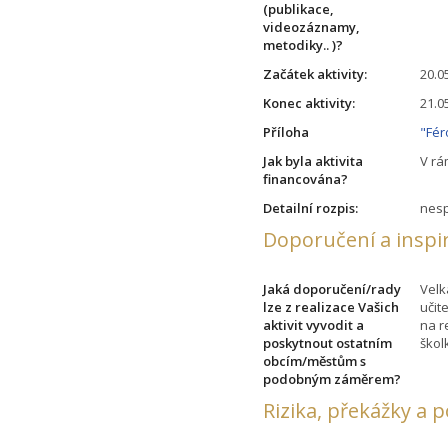
(publikace,
videozáznamy,
metodiky.. )?
Začátek aktivity:
20.0
Konec aktivity:
21.0
Příloha
"Fér
Jak byla aktivita
V rá
financována?
Detailní rozpis:
nesp
Doporučení a inspi
Jaká doporučení/rady
Velk
lze z realizace Vašich
učit
aktivit vyvodit a
na r
poskytnout ostatním
škol
obcím/městům s
podobným záměrem?
Rizika, překážky a 