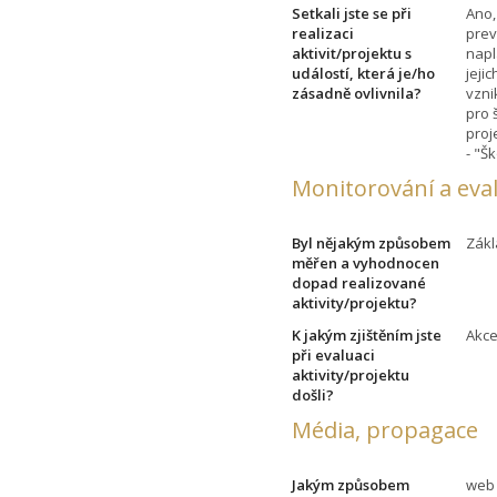
Setkali jste se při
Ano,
realizaci
prev
aktivit/projektu s
napl
událostí, která je/ho
jeji
zásadně ovlivnila?
vzni
pro 
proj
- "Š
Monitorování a eva
Byl nějakým způsobem
Zákl
měřen a vyhodnocen
dopad realizované
aktivity/projektu?
K jakým zjištěním jste
Akce
při evaluaci
aktivity/projektu
došli?
Média, propagace
Jakým způsobem
web 