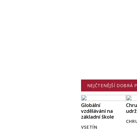
NEJČTENĚJŠÍ DOBRÁ 
Globální
Chru
vzdělávání na
udrž
základní škole
CHR
VSETÍN