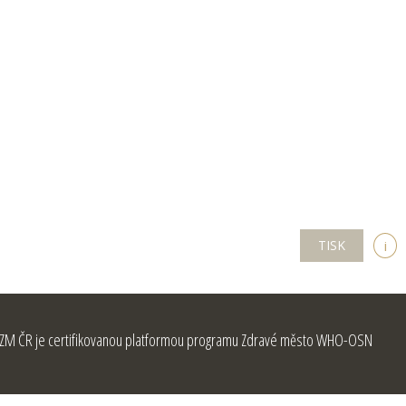
TISK
i
ZM ČR je certifikovanou platformou programu Zdravé město WHO-OSN