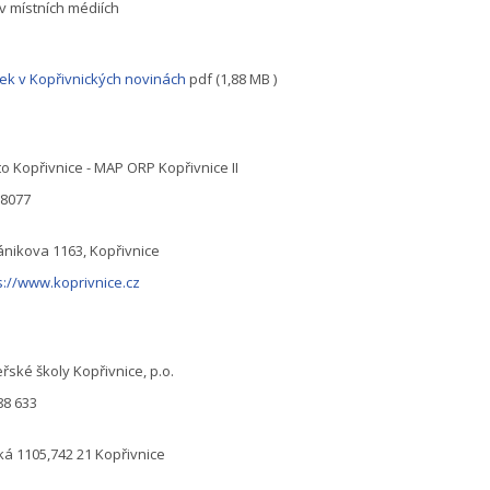
 v místních médiích
ek v Kopřivnických novinách
pdf (1,88 MB )
o Kopřivnice - MAP ORP Kopřivnice II
98077
ánikova 1163, Kopřivnice
s://www.koprivnice.cz
řské školy Kopřivnice, p.o.
88 633
ká 1105,742 21 Kopřivnice