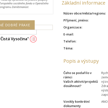
Základní informace
Evropského sociálního fondu a Operačního
programu Zaměstnanost.
Název obce/města/regionu:
Příjmení, jméno:
NÉ DOBRÉ PRAXE
Organizace:
E-mail:
"Čistá Vysočina"
Telefon:
Téma:
Popis a výstupy
Čeho se podařilo v
Rych
rámci
země
Vašich aktivit/projektů
výzv
dosáhnout?
Zdra
výst
zapo
Vznikly konkrétní
ANO
dokumenty