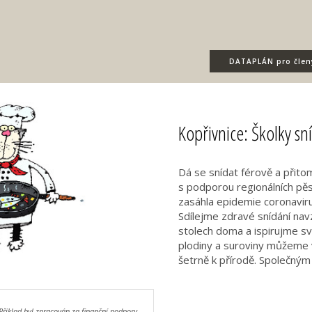
DATAPLÁN
pro člen
Kopřivnice: Školky sn
Dá se snídat férově a přito
s podporou regionálních pěs
zasáhla epidemie coronaviru 
Sdílejme zdravé snídání na
stolech doma a ispirujme sv
plodiny a suroviny můžeme v
šetrně k přírodě. Společný
Příklad byl zpracován za finanční podpory