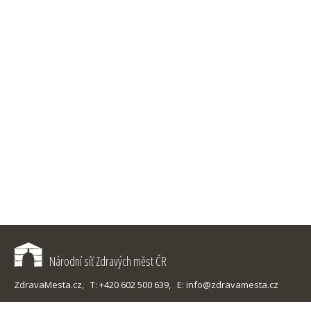
Národní síť Zdravých měst ČR
ZdravaMesta.cz,
T: +420 602 500 639,
E: info@zdravamesta.cz
Sledujte Zdravá města, obce, regiony