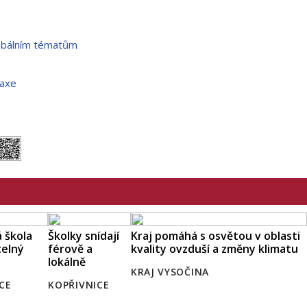
lobálním tématům
raxe
á škola
Školky snídají
Kraj pomáhá s osvětou v oblasti
telný
férově a
kvality ovzduší a změny klimatu
lokálně
KRAJ VYSOČINA
CE
KOPŘIVNICE