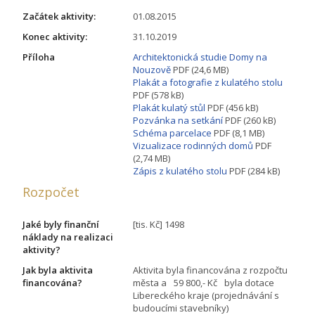
Začátek aktivity:
01.08.2015
Konec aktivity:
31.10.2019
Příloha
Architektonická studie Domy na
Nouzově
PDF (24,6 MB)
Plakát a fotografie z kulatého stolu
PDF (578 kB)
Plakát kulatý stůl
PDF (456 kB)
Pozvánka na setkání
PDF (260 kB)
Schéma parcelace
PDF (8,1 MB)
Vizualizace rodinných domů
PDF
(2,74 MB)
Zápis z kulatého stolu
PDF (284 kB)
Rozpočet
Jaké byly finanční
[tis. Kč] 1498
náklady na realizaci
aktivity?
Jak byla aktivita
Aktivita byla financována z rozpočtu
financována?
města a 59 800,- Kč byla dotace
Libereckého kraje (projednávání s
budoucími stavebníky)