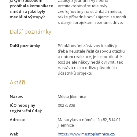
Jakým způsobem
Zápisy z jednání i výsledná
probíhala komunikace
architektonická studie byly
s médii a jaké byly
zveřejńovány na stránkách města,
mediální výstupy?
takže případně noví zájemci se mohli
s daným projektem seznámit dříve.
Další poznámky
Další poznámky
Při plánování zástavby lokality je
třeba neustále řešit časovou otázku
a datum realizace, je-li moc dlouhé
(což se ale někdy nedá ovlivnit), tak
nastává riziko odlivu původních
účastníků projektu
Aktéři
Název:
Město Jilemnice
IČO nebo jiný
00275808
registrační údaj:
Adresa:
Masarykovo náměstí čp.82, 514 01
Jilemnice
Web:
https://www.mestojilemnice.cz/