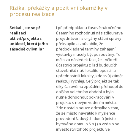
Rizika, překážky a pozitivní okamžiky v
procesu realizace
Setkali jste se při
I při předpokladu časově náročného
realizaci
územního rozhodnutí nás zdlouhavé
aktivit/projektu s
projednávání s orgány státní správy
událostí, která je/ho
překvapilo a způsobilo, že
zásadně ovlivnila?
předpokládané termíny zahájení
výstavby musely být posouvány. To
mělo za následek fakt, že někteří
účastníci projektu z řad budoucích
stavebníků naši lokalitu opustili a
upřednostnili lokality, kde svůj záměr
realizují rychleji. Celý projekt se tak
díky časovému zpoždění přehoupl do
dalšího volebního období a bylo
nutné dohodnout pokračování v
projektu s novým vedením města.
Zde nastala pouze odchylka v tom,
že se město navrátilo k myšlence
provedení řadových domů (místo
bytového domu o 5 b.j.) a vzdalo se
investoství tohoto projektu ve