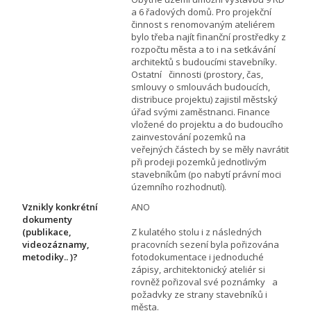
a 6 řadových domů. Pro projekční
činnost s renomovaným ateliérem
bylo třeba najít finanční prostředky z
rozpočtu města a to i na setkávání
architektů s budoucími stavebníky.
Ostatní činnosti (prostory, čas,
smlouvy o smlouvách budoucích,
distribuce projektu) zajistil městský
úřad svými zaměstnanci. Finance
vložené do projektu a do budoucího
zainvestování pozemků na
veřejných částech by se měly navrátit
při prodeji pozemků jednotlivým
stavebníkům (po nabytí právní moci
územního rozhodnutí).
Vznikly konkrétní
ANO
dokumenty
(publikace,
Z kulatého stolu i z následných
videozáznamy,
pracovních sezení byla pořizována
metodiky.. )?
fotodokumentace i jednoduché
zápisy, architektonický ateliér si
rovněž pořizoval své poznámky a
požadvky ze strany stavebníků i
města.