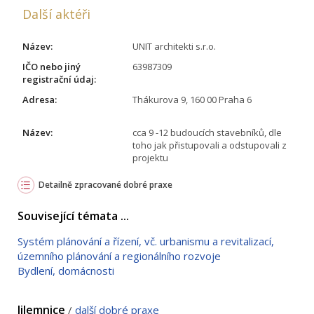
Další aktéři
Název:
UNIT architekti s.r.o.
IČO nebo jiný
63987309
registrační údaj:
Adresa:
Thákurova 9, 160 00 Praha 6
Název:
cca 9 -12 budoucích stavebníků, dle
toho jak přistupovali a odstupovali z
projektu
Detailně zpracované dobré praxe
Související témata ...
Systém plánování a řízení, vč. urbanismu a revitalizací,
územního plánování a regionálního rozvoje
Bydlení, domácnosti
Jilemnice
/
další dobré praxe