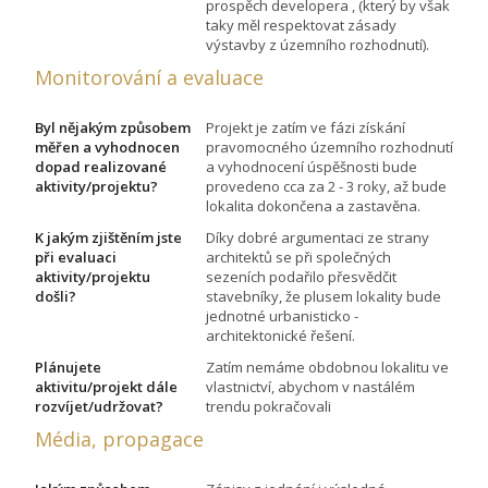
prospěch developera , (který by však
taky měl respektovat zásady
výstavby z územního rozhodnutí).
Monitorování a evaluace
Byl nějakým způsobem
Projekt je zatím ve fázi získání
měřen a vyhodnocen
pravomocného územního rozhodnutí
dopad realizované
a vyhodnocení úspěšnosti bude
aktivity/projektu?
provedeno cca za 2 - 3 roky, až bude
lokalita dokončena a zastavěna.
K jakým zjištěním jste
Díky dobré argumentaci ze strany
při evaluaci
architektů se při společných
aktivity/projektu
sezeních podařilo přesvědčit
došli?
stavebníky, že plusem lokality bude
jednotné urbanisticko -
architektonické řešení.
Plánujete
Zatím nemáme obdobnou lokalitu ve
aktivitu/projekt dále
vlastnictví, abychom v nastálém
rozvíjet/udržovat?
trendu pokračovali
Média, propagace