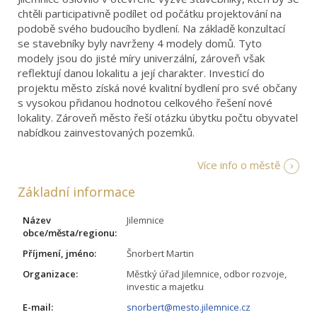
chtěli participativně podílet od počátku projektování na
podobě svého budoucího bydlení. Na základě konzultací
se stavebníky byly navrženy 4 modely domů. Tyto
modely jsou do jisté míry univerzální, zároveň však
reflektují danou lokalitu a její charakter. Investicí do
projektu město získá nové kvalitní bydlení pro své občany
s vysokou přidanou hodnotou celkového řešení nové
lokality. Zároveň město řeší otázku úbytku počtu obyvatel
nabídkou zainvestovaných pozemků.
Více info o městě
Základní informace
Název
Jilemnice
obce/města/regionu:
Příjmení, jméno:
Šnorbert Martin
Organizace:
Městký úřad Jilemnice, odbor rozvoje,
investic a majetku
E-mail:
snorbert@mesto.jilemnice.cz