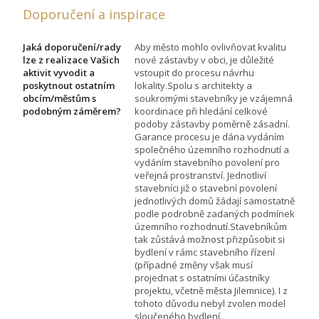
Doporučení a inspirace
Jaká doporučení/rady
Aby město mohlo ovlivňovat kvalitu
lze z realizace Vašich
nové zástavby v obci, je důležité
aktivit vyvodit a
vstoupit do procesu návrhu
poskytnout ostatním
lokality.Spolu s architekty a
obcím/městům s
soukromými stavebníky je vzájemná
podobným záměrem?
koordinace při hledání celkové
podoby zástavby poměrně zásadní.
Garance procesu je dána vydáním
společného územního rozhodnutí a
vydáním stavebního povolení pro
veřejná prostranství. Jednotliví
stavebníci již o stavební povolení
jednotlivých domů žádají samostatně
podle podrobně zadaných podmínek
územního rozhodnutí.Stavebníkům
tak zůstává možnost přizpůsobit si
bydlení v rámc stavebního řízení
(případné změny však musí
projednat s ostatními účastníky
projektu, včetně města Jilemnice). I z
tohoto důvodu nebyl zvolen model
sloučeného bydlení.