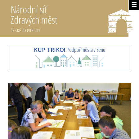
☰
Národní síť
Zdravých měst
ČESKÉ REPUBLIKY
KUP TRIKO!
Podpoř města v Zenu