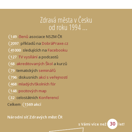
Zdravá města v Česku
od roku 1994 ...
149
členů
asociace NSZM ČR
2097
příkladů na
DobráPraxe.cz
41000
sledujících na
Facebooku
127
TV vysílání
a podcastů
68
akreditovaných Škol
a kurzů
79
tematických
seminářů
796
diskusních
akcí s veřejností
468
mladých/školních fór
148
pocitových map
32
celostátních
Konferencí
Celkem
1569 akcí
Národní síť Zdravých měst ČR
30
s Vámi více než
let!