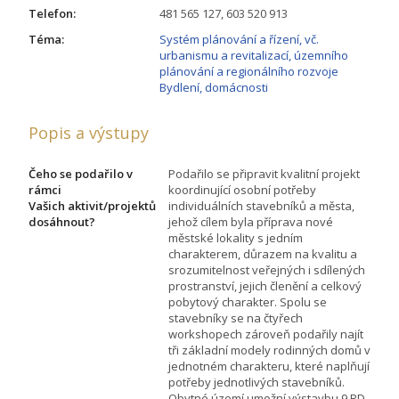
Telefon:
481 565 127, 603 520 913
Téma:
Systém plánování a řízení, vč.
urbanismu a revitalizací, územního
plánování a regionálního rozvoje
Bydlení, domácnosti
Popis a výstupy
Čeho se podařilo v
Podařilo se připravit kvalitní projekt
rámci
koordinující osobní potřeby
Vašich aktivit/projektů
individuálních stavebníků a města,
dosáhnout?
jehož cílem byla příprava nové
městské lokality s jedním
charakterem, důrazem na kvalitu a
srozumitelnost veřejných i sdílených
prostranství, jejich členění a celkový
pobytový charakter. Spolu se
stavebníky se na čtyřech
workshopech zároveň podařily najít
tři základní modely rodinných domů v
jednotném charakteru, které naplňují
potřeby jednotlivých stavebníků.
Obytné území umožní výstavbu 9 RD