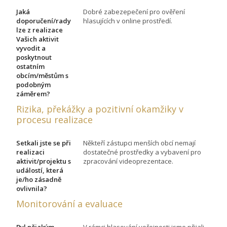
Jaká
Dobré zabezepečení pro ověření
doporučení/rady
hlasujících v online prostředí.
lze z realizace
Vašich aktivit
vyvodit a
poskytnout
ostatním
obcím/městům s
podobným
záměrem?
Rizika, překážky a pozitivní okamžiky v
procesu realizace
Setkali jste se při
Někteří zástupci menších obcí nemají
realizaci
dostatečné prostředky a vybavení pro
aktivit/projektu s
zpracování videoprezentace.
událostí, která
je/ho zásadně
ovlivnila?
Monitorování a evaluace