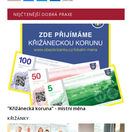
NEJČTENĚJŠÍ DOBRÁ PRAXE
"Křižánecká koruna" - místní měna
KŘIŽÁNKY