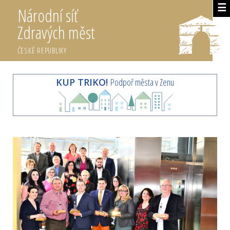
☰
Národní síť
Zdravých měst
ČESKÉ REPUBLIKY
KUP TRIKO!
Podpoř města v Zenu