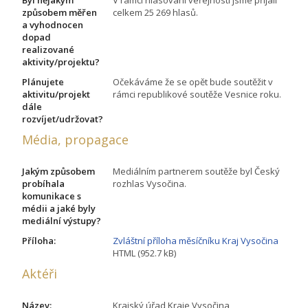
Byl nějakým
V rámci hlasování veřejnosti jsme přijali
způsobem měřen
celkem 25 269 hlasů.
a vyhodnocen
dopad
realizované
aktivity/projektu?
Plánujete
Očekáváme že se opět bude soutěžit v
aktivitu/projekt
rámci republikové soutěže Vesnice roku.
dále
rozvíjet/udržovat?
Média, propagace
Jakým způsobem
Mediálním partnerem soutěže byl Český
probíhala
rozhlas Vysočina.
komunikace s
médii a jaké byly
mediální výstupy?
Příloha:
Zvláštní příloha měsíčníku Kraj Vysočina
HTML (952.7 kB)
Aktéři
Název:
Krajský úřad Kraje Vysočina