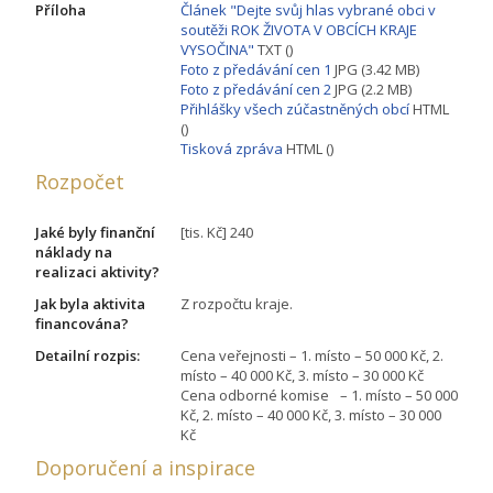
Příloha
Článek "Dejte svůj hlas vybrané obci v
soutěži ROK ŽIVOTA V OBCÍCH KRAJE
VYSOČINA"
TXT ()
Foto z předávání cen 1
JPG (3.42 MB)
Foto z předávání cen 2
JPG (2.2 MB)
Přihlášky všech zúčastněných obcí
HTML
()
Tisková zpráva
HTML ()
Rozpočet
Jaké byly finanční
[tis. Kč] 240
náklady na
realizaci aktivity?
Jak byla aktivita
Z rozpočtu kraje.
financována?
Detailní rozpis:
Cena veřejnosti – 1. místo – 50 000 Kč, 2.
místo – 40 000 Kč, 3. místo – 30 000 Kč
Cena odborné komise – 1. místo – 50 000
Kč, 2. místo – 40 000 Kč, 3. místo – 30 000
Kč
Doporučení a inspirace