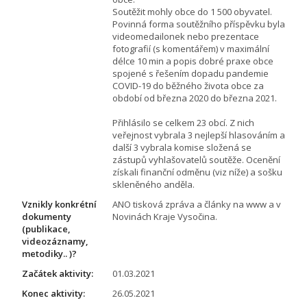
Soutěžit mohly obce do 1 500 obyvatel.
Povinná forma soutěžního příspěvku byla
videomedailonek nebo prezentace
fotografií (s komentářem) v maximální
délce 10 min a popis dobré praxe obce
spojené s řešením dopadu pandemie
COVID-19 do běžného života obce za
období od března 2020 do března 2021.
Přihlásilo se celkem 23 obcí. Z nich
veřejnost vybrala 3 nejlepší hlasováním a
další 3 vybrala komise složená se
zástupů vyhlašovatelů soutěže. Ocenění
získali finanční odměnu (viz níže) a sošku
skleněného anděla.
Vznikly konkrétní
ANO tisková zpráva a články na www a v
dokumenty
Novinách Kraje Vysočina.
(publikace,
videozáznamy,
metodiky.. )?
Začátek aktivity:
01.03.2021
Konec aktivity:
26.05.2021