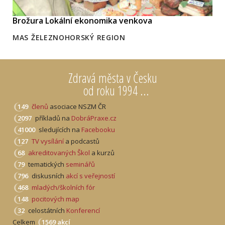
Brožura Lokální ekonomika venkova
MAS ŽELEZNOHORSKÝ REGION
Zdravá města v Česku
od roku 1994 ...
149
členů
asociace NSZM ČR
2097
příkladů na
DobráPraxe.cz
41000
sledujících na
Facebooku
127
TV vysílání
a podcastů
68
akreditovaných Škol
a kurzů
79
tematických
seminářů
796
diskusních
akcí s veřejností
468
mladých/školních fór
148
pocitových map
32
celostátních
Konferencí
Celkem
1569 akcí