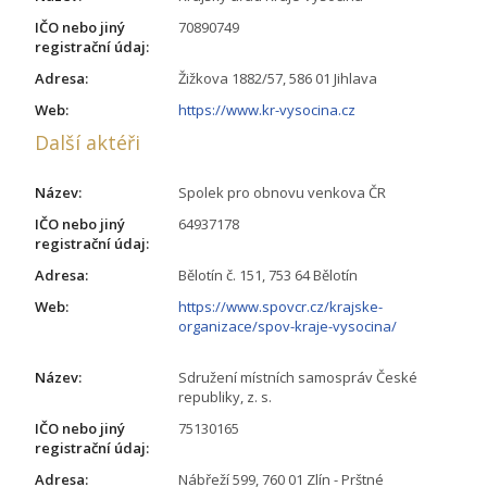
IČO nebo jiný
70890749
registrační údaj:
Adresa:
Žižkova 1882/57, 586 01 Jihlava
Web:
https://www.kr-vysocina.cz
Další aktéři
Název:
Spolek pro obnovu venkova ČR
IČO nebo jiný
64937178
registrační údaj:
Adresa:
Bělotín č. 151, 753 64 Bělotín
Web:
https://www.spovcr.cz/krajske-
organizace/spov-kraje-vysocina/
Název:
Sdružení místních samospráv České
republiky, z. s.
IČO nebo jiný
75130165
registrační údaj:
Adresa:
Nábřeží 599, 760 01 Zlín - Prštné