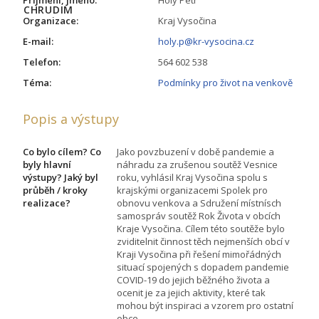
Příjmení, jméno:
Holý Petr
Organizace:
Kraj Vysočina
E-mail:
holy.p@kr-vysocina.cz
Telefon:
564 602 538
Téma:
Podmínky pro život na venkově
Popis a výstupy
Co bylo cílem? Co
Jako povzbuzení v době pandemie a
byly hlavní
náhradu za zrušenou soutěž Vesnice
výstupy? Jaký byl
roku, vyhlásil Kraj Vysočina spolu s
průběh / kroky
krajskými organizacemi Spolek pro
realizace?
obnovu venkova a Sdružení místnísch
samospráv soutěž Rok Života v obcích
Kraje Vysočina. Cílem této soutěže bylo
zviditelnit činnost těch nejmenších obcí v
Kraji Vysočina při řešení mimořádných
situací spojených s dopadem pandemie
COVID-19 do jejich běžného života a
ocenit je za jejich aktivity, které tak
mohou být inspiraci a vzorem pro ostatní
obce.