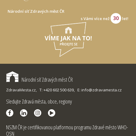
Národní síť Zdravých měst ČR
30
s Vámi více než
let!
Národní síť Zdravých měst ČR
ZdravaMesta.cz,
T: +420 602 500 639,
E: info@zdravamesta.cz
Sledujte Zdravá města, obce, regiony
NSZM ČR je certifikovanou platformou programu Zdravé město WHO-
OSN