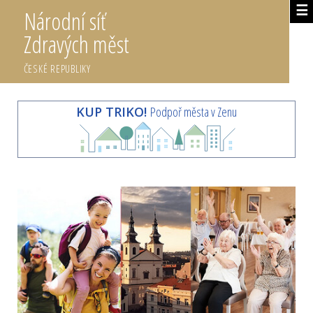
☰
Národní síť
Zdravých měst
ČESKÉ REPUBLIKY
KUP TRIKO!
Podpoř města v Zenu