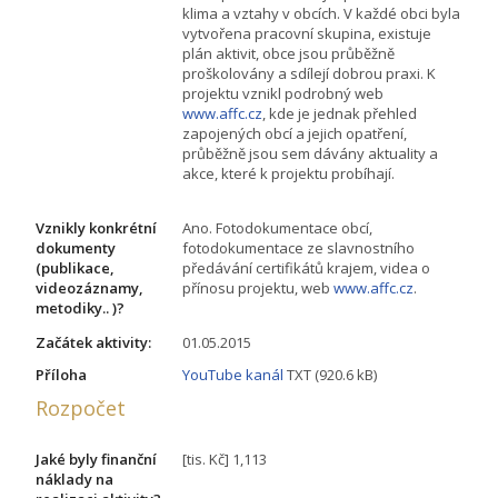
klima a vztahy v obcích. V každé obci byla
vytvořena pracovní skupina, existuje
plán aktivit, obce jsou průběžně
proškolovány a sdílejí dobrou praxi. K
projektu vznikl podrobný web
www.affc.cz
, kde je jednak přehled
zapojených obcí a jejich opatření,
průběžně jsou sem dávány aktuality a
akce, které k projektu probíhají.
Vznikly konkrétní
Ano. Fotodokumentace obcí,
dokumenty
fotodokumentace ze slavnostního
(publikace,
předávání certifikátů krajem, videa o
videozáznamy,
přínosu projektu, web
www.affc.cz
.
metodiky.. )?
Začátek aktivity:
01.05.2015
Příloha
YouTube kanál
TXT (920.6 kB)
Rozpočet
Jaké byly finanční
[tis. Kč] 1,113
náklady na