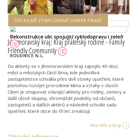
DETAILNĚ ZPRACOVANÉ DOBRÉ PRAXE
Rekonstrukce ulic spojující cyklodopravu i zeleň
Jihomoravský kraj: Kraj přátelský rodině - Family
Friendly Community
ROUDNICE N.L.
Do aktivity se v Jihomoravském kraji zapojilo 40 obcí,
měst a městských částí Brna, kde jednotlivá
zastupitelstva schválila přes dvě stovky opatření, které
pomohou rozvíjet prorodinné klima a vztahy v obcích.
Cílem je zmapovat stávající aktivity pro rodiny, seniory a
další cílové skupiny, shromáždit podněty od občanů,
zastupitelů a dalších aktérů a následně schválit sadu
opatření, které obce do tří let zrealizují.
Více info o kraji
Základní informace