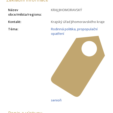
Název
KRAJ JIHOMORAVSKÝ
obce/města/regionu:
Kontakt:
Krajský úřad Jihomoravského kraje
Téma:
Rodinná politika, propopulační
opatření
senioři
Popis a výstupy