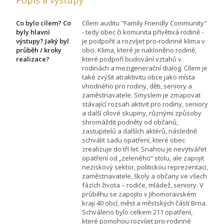
Co bylo cílem? Co
Cílem auditu "Family Friendly Community"
byly hlavní
- tedy obec či komunita přívětivá rodině -
výstupy? Jaký byl
je podpořit a rozvíjet pro-rodinné klima v
průběh / kroky
obci. Klima, které je nakloněno rodině,
realizace?
které podpoří budování vztahů v
rodinách a mezigenerační dialog. Cílem je
také zvýšit atraktivitu obce jako místa
vhodného pro rodiny, děti, seniory a
zaměstnavatele. Smyslem je zmapovat
stávající rozsah aktivit pro rodiny, seniory
a další cílové skupiny, různými způsoby
shromáždit podněty od občanů,
zastupitelů a dalších aktérů, následně
schválit sadu opatření, které obec
zrealizuje do tří let. Snahou je nevytvářet
opatření od „zeleného“ stolu, ale zapojit
neziskový sektor, politickou reprezentaci,
zaměstnavatele, školy a občany ve všech
fázích života – rodiče, mládež, seniory. V
průběhu se zapojilo v Jihomoravském
kraji 40 obcí, měst a městských částí Brna.
Schváleno bylo celkem 211 opatření,
které pomohou rozvíjet pro-rodinné