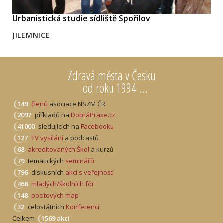
Urbanistická studie sídliště Spořilov
JILEMNICE
Zdravá města v Česku
od roku 1994 ...
149
členů
asociace NSZM ČR
2097
příkladů na
DobráPraxe.cz
41000
sledujících na
Facebooku
127
TV vysílání
a podcastů
68
akreditovaných Škol
a kurzů
79
tematických
seminářů
796
diskusních
akcí s veřejností
468
mladých/školních fór
148
pocitových map
32
celostátních
Konferencí
Celkem
1569 akcí