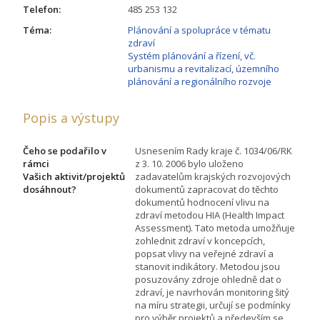
Telefon:
485 253 132
Téma:
Plánování a spolupráce v tématu
zdraví
Systém plánování a řízení, vč.
urbanismu a revitalizací, územního
plánování a regionálního rozvoje
Popis a výstupy
Čeho se podařilo v
Usnesením Rady kraje č. 1034/06/RK
rámci
z 3. 10. 2006 bylo uloženo
Vašich aktivit/projektů
zadavatelům krajských rozvojových
dosáhnout?
dokumentů zapracovat do těchto
dokumentů hodnocení vlivu na
zdraví metodou HIA (Health Impact
Assessment). Tato metoda umožňuje
zohlednit zdraví v koncepcích,
popsat vlivy na veřejné zdraví a
stanovit indikátory. Metodou jsou
posuzovány zdroje ohledně dat o
zdraví, je navrhován monitoring šitý
na míru strategii, určují se podmínky
pro výběr projektů a především se