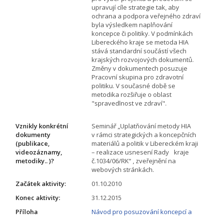
upravují cíle strategie tak, aby
ochrana a podpora veřejného zdraví
byla výsledkem naplňování
koncepce či politiky. V podmínkách
Libereckého kraje se metoda HIA
stává standardní součástí všech
krajských rozvojových dokumentů.
Změny v dokumentech posuzuje
Pracovní skupina pro zdravotní
politiku. V současné době se
metodika rozšiřuje o oblast
"spravedlnost ve zdraví".
Vznikly konkrétní
Seminář „Uplatňování metody HIA
dokumenty
v rámci strategických a koncepčních
(publikace,
materiálů a politik v Libereckém kraji
videozáznamy,
– realizace usnesení Rady kraje
metodiky.. )?
č.1034/06/RK“ , zveřejnění na
webových stránkách.
Začátek aktivity:
01.10.2010
Konec aktivity:
31.12.2015
Příloha
Návod pro posuzování koncepcí a