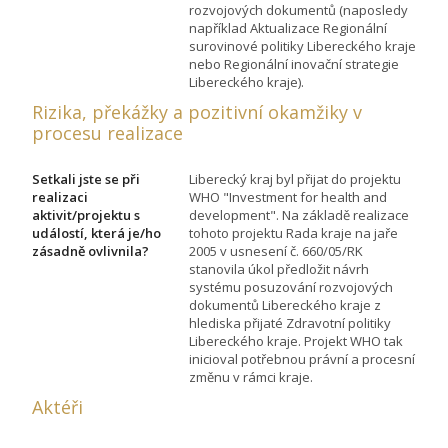
rozvojových dokumentů (naposledy
například Aktualizace Regionální
surovinové politiky Libereckého kraje
nebo Regionální inovační strategie
Libereckého kraje).
Rizika, překážky a pozitivní okamžiky v
procesu realizace
Setkali jste se při
Liberecký kraj byl přijat do projektu
realizaci
WHO "Investment for health and
aktivit/projektu s
development". Na základě realizace
událostí, která je/ho
tohoto projektu Rada kraje na jaře
zásadně ovlivnila?
2005 v usnesení č. 660/05/RK
stanovila úkol předložit návrh
systému posuzování rozvojových
dokumentů Libereckého kraje z
hlediska přijaté Zdravotní politiky
Libereckého kraje. Projekt WHO tak
inicioval potřebnou právní a procesní
změnu v rámci kraje.
Aktéři