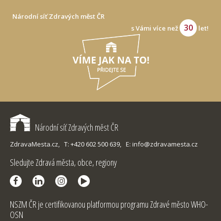
Národní síť Zdravých měst ČR
30
s Vámi více než
let!
Národní síť Zdravých měst ČR
ZdravaMesta.cz,
T: +420 602 500 639,
E: info@zdravamesta.cz
Sledujte Zdravá města, obce, regiony
NSZM ČR je certifikovanou platformou programu Zdravé město WHO-
OSN