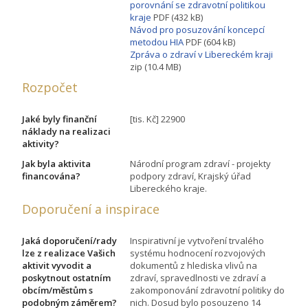
porovnání se zdravotní politikou
kraje
PDF (432 kB)
Návod pro posuzování koncepcí
metodou HIA
PDF (604 kB)
Zpráva o zdraví v Libereckém kraji
zip (10.4 MB)
Rozpočet
Jaké byly finanční
[tis. Kč] 22900
náklady na realizaci
aktivity?
Jak byla aktivita
Národní program zdraví - projekty
financována?
podpory zdraví, Krajský úřad
Libereckého kraje.
Doporučení a inspirace
Jaká doporučení/rady
Inspirativní je vytvoření trvalého
lze z realizace Vašich
systému hodnocení rozvojových
aktivit vyvodit a
dokumentů z hlediska vlivů na
poskytnout ostatním
zdraví, spravedlnosti ve zdraví a
obcím/městům s
zakomponování zdravotní politiky do
podobným záměrem?
nich. Dosud bylo posouzeno 14