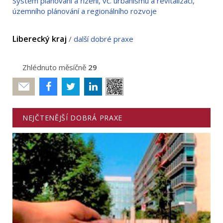
Systém plánování a řízení, vč. urbanismu a revitalizací,
územního plánování a regionálního rozvoje
Liberecký kraj
/
další dobré praxe
Zhlédnuto měsíčně
29
Poslat
NEJČTENĚJŠÍ DOBRÁ PRAXE