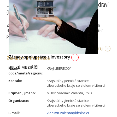
Liberecký kraj: Aplikace hodnocení vlivů na zdraví
(HIA) do strategických dokumentů
Zavedení změny systému v posuzování rozvojových
dokumentů z hlediska zdraví a v souladu se Zdravotní
politikou Libereckého kraje metodou HIA.
Více info o kraji
Zásady spolupráce s investory
Základní informace
VELKÉ MEZIŘÍČÍ
Název
KRAJ LIBERECKÝ
obce/města/regionu:
Kontakt:
Krajská hygienická stanice
Libereckého kraje se sídlem v Liberci
Příjmení, jméno:
MUDr. Vladimír Valenta, Ph.D.
Organizace:
Krajská hygienická stanice
Libereckého kraje se sídlem v Liberci
E-mail:
vladimir.valenta@khslbc.cz