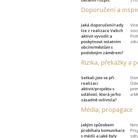
Doporučení a inspi
Jaká doporučení/rady
Více
lze z realizace Vašich
soci
aktivit vyvodit a
Pro
poskytnout ostatním
zdra
obcím/městům s
podobným záměrem?
Rizika, překážky a 
Setkali jste se při
Dom
realizaci
Úst
aktivit/projektu s
pri
událostí, která je/ho
a M
zásadně ovlivnila?
Média, propagace
Jakým způsobem
Novi
probíhala komunikace
Pro
s médii a jaké byly
sdr