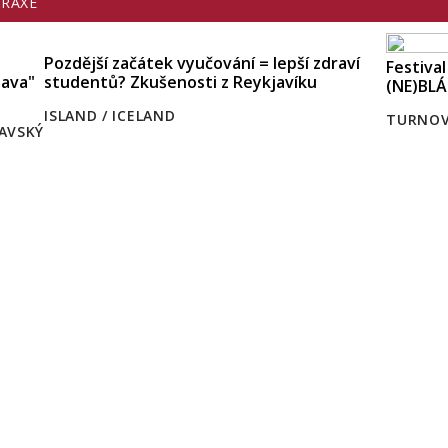
PRAXE
Pozdější začátek vyučování = lepší zdraví
Festiva
lava"
studentů? Zkušenosti z Reykjavíku
(NE)BLÁ
ISLAND / ICELAND
TURNO
AVSKÝ