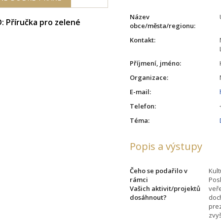
Název
 Příručka pro zelené
obce/města/regionu:
Kontakt:
Příjmení, jméno:
Organizace:
E-mail:
Telefon:
Téma:
Popis a výstupy
Čeho se podařilo v
Kul
rámci
Posk
Vašich aktivit/projektů
veře
dosáhnout?
doch
pre
zvy