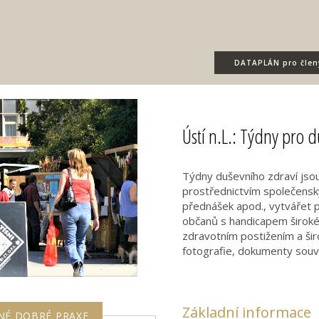
DATAPLÁN
pro člen
Ústí n.L.: Týdny pro 
Týdny duševního zdraví jsou 
prostřednictvím společenský
přednášek apod., vytvářet pr
občanů s handicapem široké
zdravotním postižením a širo
fotografie, dokumenty souvi
Základní informace
NÉ DOBRÉ PRAXE