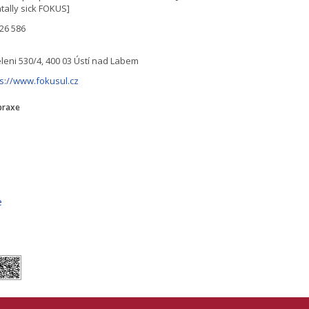
tally sick FOKUS]
 26 586
leni 530/4, 400 03 Ústí nad Labem
ps://www.fokusul.cz
praxe
e