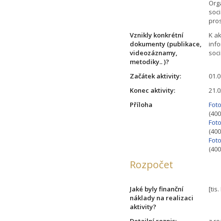
Org
soc
pro
Vznikly konkrétní
K a
dokumenty (publikace,
inf
videozáznamy,
soci
metodiky.. )?
Začátek aktivity:
01.
Konec aktivity:
21.
Příloha
Foto
(400
Foto
(400
Foto
(400
Rozpočet
Jaké byly finanční
[tis
náklady na realizaci
aktivity?
Detailní rozpis:
z r