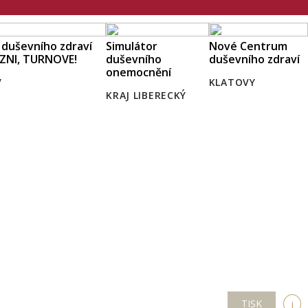
l duševního zdraví
Simulátor
Nové Centrum
ZNI, TURNOVE!
duševního
duševního zdraví
onemocnění
V
KLATOVY
KRAJ LIBERECKÝ
TISK
i