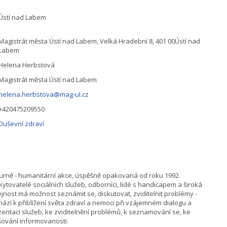
Ústí nad Labem
Magistrát města Ústí nad Labem, Velká Hradební 8, 401 00Ústí nad
Labem
Helena Herbstová
Magistrát města Ústí nad Labem
helena.herbstova@mag-ul.cz
+420475209550
Duševní zdraví
turně - humanitární akce, úspěšně opakovaná od roku 1992.
ytovatelé sociálních služeb, odborníci, lidé s handicapem a široká
jnost má možnost seznámit se, diskutovat, zviditelnit problémy -
ází k přiblížení světa zdraví a nemoci při vzájemném dialogu a
zentaci služeb, ke zviditelnění problémů, k seznamování se, ke
šování informovanosti.