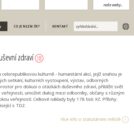
.
naše weby..
english
y
CO JE NSZM ČR?
KONTAKT
duševní zdraví
celorepublikovou kulturně - humanitární akcí, jejíž snahou je
ch setkání, kulturních vystoupení, výstav, odborných
ostor pro diskusi o otázkách duševního zdraví, přiblížit svět
 veřejnosti, umožnit dialog mezi odborníky, občany s různým
kou veřejností. Celkové náklady byly 178 tisíc Kč. Přílohy:
sející s TDZ.
Více info o statutárním městě