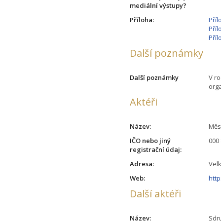
mediální výstupy?
Příloha:
Příl
Příl
Příl
Další poznámky
Další poznámky
V ro
org
Aktéři
Název:
Měs
IČO nebo jiný
000
registrační údaj:
Adresa:
Vel
Web:
http
Další aktéři
Název:
Sdr