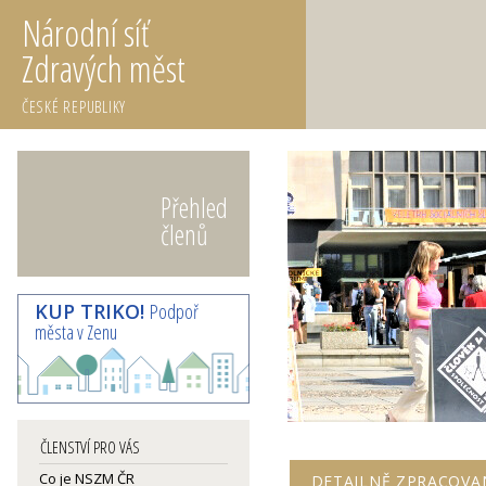
Národní síť
Zdravých měst
ČESKÉ REPUBLIKY
Přehled
členů
KUP TRIKO!
Podpoř
města v Zenu
ČLENSTVÍ PRO VÁS
Co je NSZM ČR
DETAILNĚ ZPRACOVA