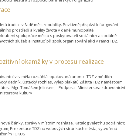
race
letá tradice v řadě měst republiky. Pozitivně přispívá k fungování
álního prostředí a kvality života v dané municipalitě.
hloubení spolupráce města s poskytovateli sociálních a sociálně
votních služeb a institucí při spoluorganizování akcí v rámci TDZ.
pozitivní okamžiky v procesu realizace
inantní vliv měla rozsáhlá, opakovaná anonce TDZ v médiích -
ecký dedník, Ústecký rozhlas, výlep plakátů Záštita TDZ náměstkem
mátora Mgr. Tomášem Jelínkem; Podpora Ministerstva zdravotnictví
inisterstva kultury
nové články, zprávy v místním rozhlase. Katalog veletrhu sociálních;
gram; Prezentace TDZ na webových stránkách města, vytvořená
užením FOKUS