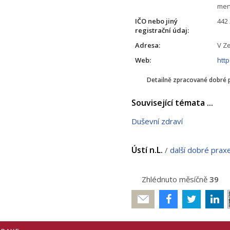
men
IČO nebo jiný
442
registrační údaj:
Adresa:
V Ze
Web:
htt
Detailně zpracované dobré 
Související témata ...
Duševní zdraví
Ústí n.L.
/
další dobré prax
Zhlédnuto měsíčně
39
Poslat