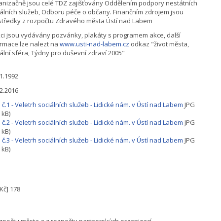
anizačně jsou celé TDZ zajišťovány Oddělením podpory nestátních
iálních služeb, Odboru péče o občany. Finančním zdrojem jsou
středky z rozpočtu Zdravého města Ústí nad Labem
kci jsou vydávány pozvánky, plakáty s programem akce, další
ormace lze nalezt na
www.usti-nad-labem.cz
odkaz "život města,
ální sféra, Týdny pro duševní zdraví 2005"
01.1992
02.2016
 č.1 - Veletrh sociálních služeb - Lidické nám. v Ústí nad Labem
JPG
 kB)
 č.2 - Veletrh sociálních služeb - Lidické nám. v Ústí nad Labem
JPG
 kB)
 č.3 - Veletrh sociálních služeb - Lidické nám. v Ústí nad Labem
JPG
 kB)
. Kč] 178
ozpočtu města a z rozpočtu partnerských organizací