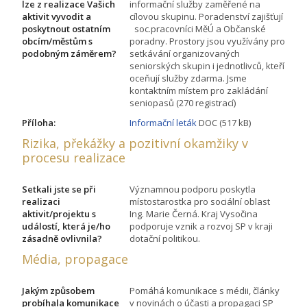
lze z realizace Vašich
informační služby zaměřené na
aktivit vyvodit a
cílovou skupinu. Poradenství zajišťují
poskytnout ostatním
soc.pracovníci MěÚ a Občanské
obcím/městům s
poradny. Prostory jsou využívány pro
podobným záměrem?
setkávání organizovaných
seniorských skupin i jednotlivců, kteří
oceňují služby zdarma. Jsme
kontaktním místem pro zakládání
seniopasů (270 registrací)
Příloha:
Informační leták
DOC (517 kB)
Rizika, překážky a pozitivní okamžiky v
procesu realizace
Setkali jste se při
Významnou podporu poskytla
realizaci
místostarostka pro sociální oblast
aktivit/projektu s
Ing. Marie Černá. Kraj Vysočina
událostí, která je/ho
podporuje vznik a rozvoj SP v kraji
zásadně ovlivnila?
dotační politikou.
Média, propagace
Jakým způsobem
Pomáhá komunikace s médii, články
probíhala komunikace
v novinách o účasti a propagaci SP