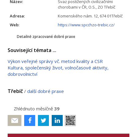
Název:
Svaz postižených civilizačními
chorobami v ČR, O.S., ZO Třebíč
Adresa:
Komenského nám. 12, 674 01Třebíč
Web:
https://www.spcchzo-trebic.cz/
Detailně zpracované dobré praxe
Související témata ...
Výkon veřejné správy vč. metod kvality a CSR
Kultura, společenský život, volnočasové aktivity,
dobrovolnictví
Třebíč
/
další dobré praxe
Zhlédnuto měsíčně
39
Poslat