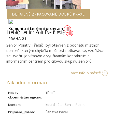
DETAILNĚ ZPRACOVANÉ DOBRÉ PRAXE
Komunitní terénní program
Třebíč: Senior Point ve městě
PRAHA 21
Senior Point v Třebíči, byl otevřen z podnětu místních
seniorů, kterým chyběla možnost setkávat se, vzdělávat
se, tvořit. Je vítaným a využívaným kontaktním a
informačním centrem pro cílovou skupinu seniorů.
Více info o městě
Základní informace
Název
Třebíč
obce/města/regionu:
Kontakt:
koordinátor Senior Pointu
Příjmení, jméno:
Šabatka Pavel