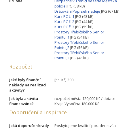
Příloha
Bezpečně v Třebíči beseda Městská
policie
JPG (58 kB)
Drátování Paprsek naděje
JPG (67 kB)
Kurz PC č. 1
JPG (48 kB)
Kurz PC č. 2
JPG (44 kB)
Kurz PC č. 3
JPG (59 kB)
Prostory Třebíčského Senior
Pointu_1
JPG (54 kB)
Prostory Třebíčského Senior
Pointu_2
JPG (56 kB)
Prostory Třebíčského Senior
Pointu_3
JPG (46 kB)
Rozpočet
Jaké byly finanční
[tis. Kč] 300
náklady na realizaci
aktivity?
Jak byla aktivita
rozpočet města 120,000 Kč / dotace
financována?
Kraje Vysočina 180.000 Kč
Doporučení a inspirace
Jaká doporučení/rady
Poskytujeme kvalitní poradenství a