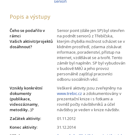
senioři
Popis a výstupy
Čeho se podařilo v
Senior point (dále jen SP) byl otevřen
rámci
na podnět seniorů z Třebíčska,
Vašich aktivit/projektů
kterým chyběla možnost scházet se v
dosáhnout?
klidném prostředí, zdarma získávat
informace, poradenství, přístup na
internet, vzdělávat se a tvořit. Tento
záměr byl naplněn. SP byl vybudován
v budově MěÚ a jeho provoz
personálně zajišťují pracovníci
odboru sociálních věcí.
Vznikly konkrétní
Veškeré aktivity jsou zveřejněny na
dokumenty
www.trebic.cz
a zdokumentovány v
(publikace,
prezentační knize i s fotkami a
videozáznamy,
rovněž počty návštěvníků a účel
metodiky.. )?
návštěvy je veden v knize návštěv.
Začátek aktivity:
01.11.2012
Konec aktivity:
31.12.2014