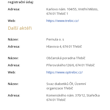
registrační údaj:
Adresa:
Karlovo nám. 104/55, Vnitřní Město,
674 01 Třebíč 1
Web:
https://www.trebic.cz/
Další aktéři
Název:
Pernula o. s
Adresa:
Hlavova 4, 674 01 Třebíč
Název:
Občanská poradna Třebíč
Adresa:
Přerovského126/6, 674 01 Třebíč
Web:
https://www.optrebic.cz/
Název:
Svaz diabetiků ČR, Územní
organizace Třebíč
Adresa:
Komenského nám. 370/12, Stařečka
674 01 Třebíč