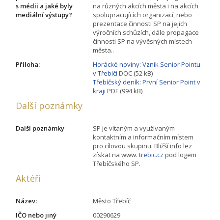
s médii a jaké byly
na různých akcích města i na akcích
mediální výstupy?
spolupracujících organizací, nebo
prezentace činnosti SP na jejich
výročních schůzích, dále propagace
činnosti SP na vývěsných místech
města..
Příloha:
Horácké noviny: Vznik Senior Pointu
v Třebíči
DOC (52 kB)
Třebíčský deník: První Senior Point v
kraji
PDF (994 kB)
Další poznámky
Další poznámky
SP je vítaným a využívaným
kontaktním a informačním místem
pro cílovou skupinu. Bližší info lez
získat na www.
trebic.cz
pod logem
Třebíčského SP.
Aktéři
Název:
Město Třebíč
IČO nebo jiný
00290629