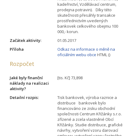
kadeřnictví, Vzdělávací centrum,
prodejna potravin). Díky této
skutečnosti přesáhly transakce
prostřednictvím uvedených
bankovek celkového obejmu 100
000,- korun.
Začátek aktivity:
01.05.2017
Příloha
Odkaz na informace o měně na
oficiálním webu obce
HTML ()
Rozpočet
Jaké byly finanční
[tis. Kč] 73,898
náklady na realizaci
aktivity?
Detailní rozpis:
Tisk bankovek, výroba raznice a
distribuce bankovek bylo
financováno ze zisku obchodní
společnosti Centrum Křižánky s.r.o.
zřízené a zcela vlastněné Obcí
Křižánky. Studie distribuce, grafické
návrhy, vytvoření vzoru darovací
smlouvy, vytvoření vzoru čestného