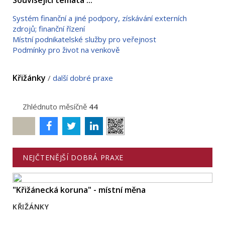
Systém finanční a jiné podpory, získávání externích
zdrojů; finanční řízení
Místní podnikatelské služby pro veřejnost
Podmínky pro život na venkově
Křižánky
/
další dobré praxe
Zhlédnuto měsíčně
44
Poslat
NEJČTENĚJŠÍ DOBRÁ PRAXE
"Křižánecká koruna" - místní měna
KŘIŽÁNKY