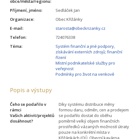
obce/města/regionu:
Příjmení, jméno:
Sedláček Jan
Organizace:
Obec Křižánky
E-mail:
starosta@obeckrizanky.cz
Telefon:
724076338
Téma:
Systém finanční a jiné podpory,
získávání externích zdrojů; finanční
řízení
Místní podnikatelské služby pro
veřejnost
Podmínky pro život na venkově
Popis a výstupy
Čeho se podařilo v
Díky systému distribuce měny
rámci
formou daru, odměn, cen a prodejem
Vašich aktivit/projektů
se podařilo dostat do oběhu
dosáhnout?
poměrně velký objem finančních
prostředků vázaných možností útraty
pouze na konkrétní místa v
Křižánkách (OÚ, Obecní kavárna,