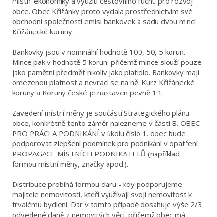
místní ekonomiky a využití cestovního ruchu pro rozvoj
obce. Obec Křižánky proto vydala prostřednictvím své
obchodní společnosti emisi bankovek a sadu dvou mincí
Křižánecké koruny.
Bankovky jsou v nominální hodnotě 100, 50, 5 korun.
Mince pak v hodnotě 5 korun, přičemž mince slouží pouze
jako pamětní předmět nikoliv jako platidlo. Bankovky mají
omezenou platnost a nevrací se na ně. Kurz Křižánecké
koruny a Koruny české je nastaven pevně 1:1.
Zavedení místní měny je součástí Strategického plánu
obce, konkrétně tento záměr nalezneme v části B. OBEC
PRO PRÁCI A PODNIKÁNÍ v úkolu číslo 1. obec bude
podporovat zlepšení podmínek pro podnikání v opatření
PROPAGACE MÍSTNÍCH PODNIKATELŮ (například
formou místní měny, značky apod.).
Distribuce probíhá formou daru - kdy podporujeme
majitele nemovitostí, kteří využívají svoji nemovitost k
trvalému bydlení. Dar v tomto případě dosahuje výše 2/3
odvedené daně z nemovitých věcí, přičemž obec má