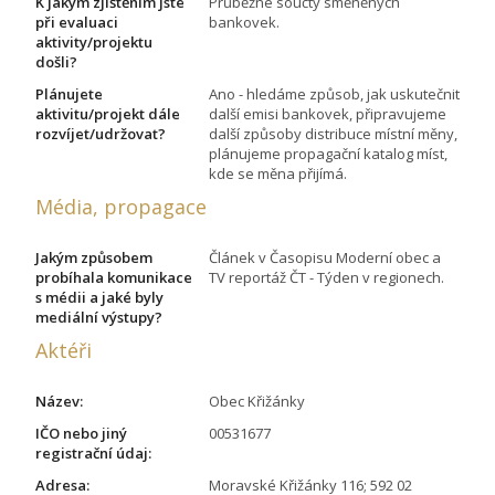
K jakým zjištěním jste
Průběžné součty směněných
při evaluaci
bankovek.
aktivity/projektu
došli?
Plánujete
Ano - hledáme způsob, jak uskutečnit
aktivitu/projekt dále
další emisi bankovek, připravujeme
rozvíjet/udržovat?
další způsoby distribuce místní měny,
plánujeme propagační katalog míst,
kde se měna přijímá.
Média, propagace
Jakým způsobem
Článek v Časopisu Moderní obec a
probíhala komunikace
TV reportáž ČT - Týden v regionech.
s médii a jaké byly
mediální výstupy?
Aktéři
Název:
Obec Křižánky
IČO nebo jiný
00531677
registrační údaj:
Adresa:
Moravské Křižánky 116; 592 02