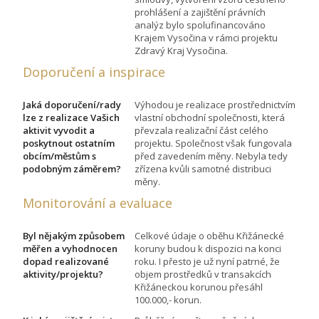
prohlášení a zajištění právních
analýz bylo spolufinancováno
Krajem Vysočina v rámci projektu
Zdravý Kraj Vysočina.
Doporučení a inspirace
Jaká doporučení/rady
Výhodou je realizace prostřednictvím
lze z realizace Vašich
vlastní obchodní společnosti, která
aktivit vyvodit a
převzala realizační část celého
poskytnout ostatním
projektu. Společnost však fungovala
obcím/městům s
před zavedením měny. Nebyla tedy
podobným záměrem?
zřízena kvůli samotné distribuci
měny.
Monitorování a evaluace
Byl nějakým způsobem
Celkové údaje o oběhu Křižánecké
měřen a vyhodnocen
koruny budou k dispozici na konci
dopad realizované
roku. I přesto je už nyní patrné, že
aktivity/projektu?
objem prostředků v transakcích
Křižáneckou korunou přesáhl
100.000,- korun.