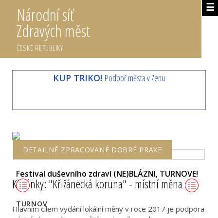
☰
Národní síť
Zdravých měst
ČESKÉ REPUBLIKY
KUP TRIKO!
Podpoř města v Zenu
DETAILNĚ ZPRACOVANÉ DOBRÉ PRAXE
Festival duševního zdraví (NE)BLÁZNI, TURNOVE!
Křižánky: "Křižánecká koruna" - místní měna
TURNOV
Hlavním cílem vydání lokální měny v roce 2017 je podpora