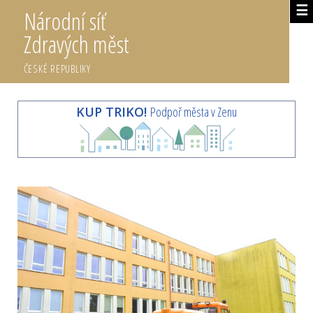
☰
Národní síť
Zdravých měst
ČESKÉ REPUBLIKY
KUP TRIKO!
Podpoř města v Zenu