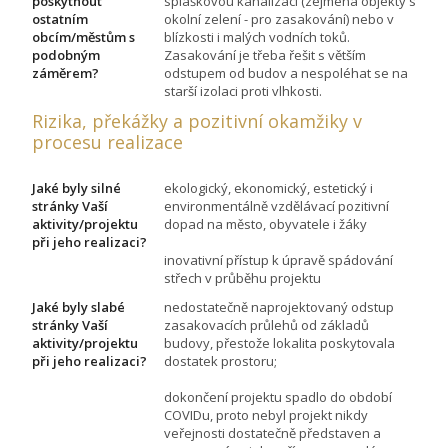
poskytnout
splaškovou kanalizaci (zejména objekty s
ostatním
okolní zelení - pro zasakování) nebo v
obcím/městům s
blízkosti i malých vodních toků.
podobným
Zasakování je třeba řešit s větším
záměrem?
odstupem od budov a nespoléhat se na
starší izolaci proti vlhkosti.
Rizika, překážky a pozitivní okamžiky v
procesu realizace
Jaké byly silné
ekologický, ekonomický, estetický i
stránky Vaší
environmentálně vzdělávací pozitivní
aktivity/projektu
dopad na město, obyvatele i žáky
při jeho realizaci?
inovativní přístup k úpravě spádování
střech v průběhu projektu
Jaké byly slabé
nedostatečně naprojektovaný odstup
stránky Vaší
zasakovacích průlehů od základů
aktivity/projektu
budovy, přestože lokalita poskytovala
při jeho realizaci?
dostatek prostoru;
dokončení projektu spadlo do období
COVIDu, proto nebyl projekt nikdy
veřejnosti dostatečně představen a