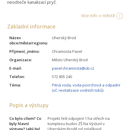
neodteče kanalizací pryč.
Více info o městě
Základní informace
Název
Uherský Brod
obce/města/regionu:
Příjmení, jméno:
Chramosta Pavel
Organizace:
Město Uherský Brod
E-mail:
pavel.chramosta@ub.cz
Telefon:
572 805 240
Téma:
Pitná voda, voda povrchová a odpadní
(vč. revitalizace vodních toků)
Popis a výstupy
Co bylo cílem? Co
Projekt řeší odpojení 1 ha střech na
byly hlavní
komplexu budov ZŠ Na Výsluní v
výstupy? Jaký byl
Uherském Brodě od splaškové