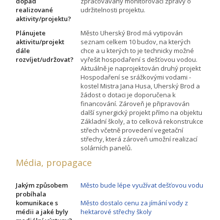
dopad
zpracovávány monitorovací zprávy o
realizované
udržitelnosti projektu.
aktivity/projektu?
Plánujete
Město Uherský Brod má vytipován
aktivitu/projekt
seznam celkem 10 budov, na kterých
dále
chce a u kterých to je technicky možné
rozvíjet/udržovat?
vyřešit hospodaření s dešťovou vodou.
Aktuálně je naprojektován druhý projekt
Hospodaření se srážkovými vodami -
kostel Mistra Jana Husa, Uherský Brod a
žádost o dotaci je doporučena k
financování. Zároveň je připravován
další synergický projekt přímo na objektu
Základní školy, a to celková rekonstrukce
střech včetně provedení vegetační
střechy, která zároveň umožní realizací
solárních panelů.
Média, propagace
Jakým způsobem
Město bude lépe využívat dešťovou vodu
probíhala
komunikace s
Město dostalo cenu za jímání vody z
médii a jaké byly
hektarové střechy školy