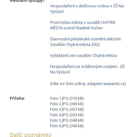
mediální výstupy?
Hospodaření s dešťovou vodou v ZŠ Na
Výsluní
První místo města v soutěži CHYTRÁ
MĚSTA ocenil Vladimír Kořen
Slavnostní předávání ocenění vítězům
Soutěže Chytrá města 2022
Vyhlášení cen soutěže Chytrá města
Hospodaření se srážkovými vodami - ZŠ
Na Výsluní
Dále viz foto (zdroj:
adapterraawards.cz
)
Příloha:
Foto 1
JPG (319 kB)
Foto 2
JPG (366 kB)
Foto 3
JPG (307 kB)
Foto 4
JPG (263 kB)
Foto 5
JPG (348 kB)
Foto 6
JPG (306 kB)
Další poznámky