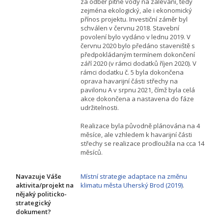
za odběr pitné vody na zalévání, tedy
zejména ekologický, ale i ekonomický
přínos projektu. Investiční záměr byl
schválen v červnu 2018. Stavební
povolení bylo vydáno v lednu 2019. V
červnu 2020 bylo předáno staveniště s
předpokládaným termínem dokončení
září 2020 (v rámci dodatků říjen 2020). V
rámci dodatku č. 5 byla dokončena
oprava havarijní části střechy na
pavilonu A v srpnu 2021, čímž byla celá
akce dokončena a nastavena do fáze
udržitelnosti.
Realizace byla původně plánována na 4
měsíce, ale vzhledem k havarijní části
střechy se realizace prodloužila na cca 14
měsíců.
Navazuje Váše
Místní strategie adaptace na změnu
aktivita/projekt na
klimatu města Uherský Brod (2019)
.
nějaký politicko-
strategický
dokument?