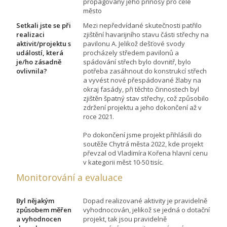
propagovány jeho přínosy pro celé
město
Setkali jste se při
Mezi nepředvídané skutečnosti patřilo
realizaci
zjištění havarijního stavu části střechy na
aktivit/projektu s
pavilonu A. Jelikož dešťové svody
událostí, která
procházely středem pavilonů a
je/ho zásadně
spádování střech bylo dovnitř, bylo
ovlivnila?
potřeba zasáhnout do konstrukcí střech
a vyvést nové přespádované žlaby na
okraj fasády, při těchto činnostech byl
zjištěn špatný stav střechy, což způsobilo
zdržení projektu a jeho dokončení až v
roce 2021.
Po dokončení jsme projekt přihlásili do
soutěže Chytrá města 2022, kde projekt
převzal od Vladimíra Kořena hlavní cenu
v kategorii měst 10-50 tisíc.
Monitorování a evaluace
Byl nějakým
Dopad realizované aktivity je pravidelně
způsobem měřen
vyhodnocován, jelikož se jedná o dotační
a vyhodnocen
projekt, tak jsou pravidelně