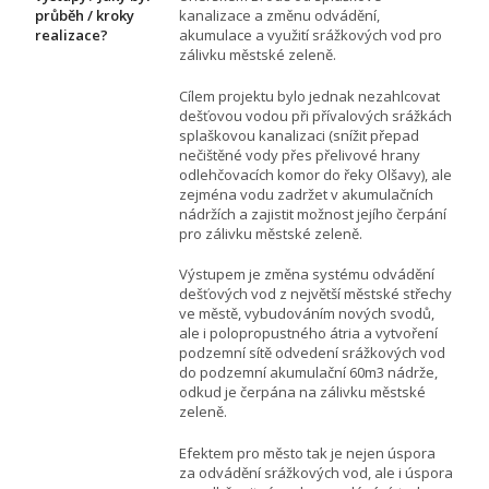
průběh / kroky
kanalizace a změnu odvádění,
realizace?
akumulace a využití srážkových vod pro
zálivku městské zeleně.
Cílem projektu bylo jednak nezahlcovat
dešťovou vodou při přívalových srážkách
splaškovou kanalizaci (snížit přepad
nečištěné vody přes přelivové hrany
odlehčovacích komor do řeky Olšavy), ale
zejména vodu zadržet v akumulačních
nádržích a zajistit možnost jejího čerpání
pro zálivku městské zeleně.
Výstupem je změna systému odvádění
dešťových vod z největší městské střechy
ve městě, vybudováním nových svodů,
ale i polopropustného átria a vytvoření
podzemní sítě odvedení srážkových vod
do podzemní akumulační 60m3 nádrže,
odkud je čerpána na zálivku městské
zeleně.
Efektem pro město tak je nejen úspora
za odvádění srážkových vod, ale i úspora