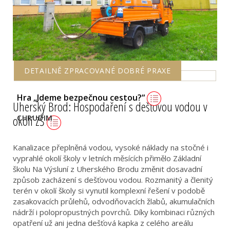
DETAILNĚ ZPRACOVANÉ DOBRÉ PRAXE
Hra „Jdeme bezpečnou cestou?“
Uherský Brod: Hospodaření s dešťovou vodou v
okolí ZŠ
CHRUDIM
Kanalizace přeplněná vodou, vysoké náklady na stočné i
vyprahlé okolí školy v letních měsících přimělo Základní
školu Na Výsluní z Uherského Brodu změnit dosavadní
způsob zacházení s dešťovou vodou. Rozmanitý a členitý
terén v okolí školy si vynutil komplexní řešení v podobě
zasakovacích průlehů, odvodňovacích žlabů, akumulačních
nádrží i polopropustných povrchů. Díky kombinaci různých
opatření už ani jedna dešťová kapka z celého areálu