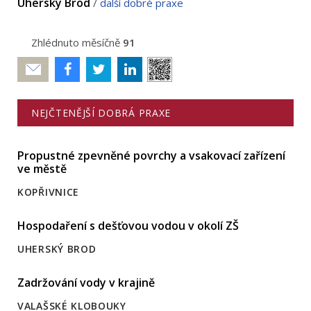
Uherský Brod
/
další dobré praxe
Zhlédnuto měsíčně
91
Poslat
NEJČTENĚJŠÍ DOBRÁ PRAXE
Propustné zpevněné povrchy a vsakovací zařízení
ve městě
KOPŘIVNICE
Hospodaření s dešťovou vodou v okolí ZŠ
UHERSKÝ BROD
Zadržování vody v krajině
VALAŠSKÉ KLOBOUKY