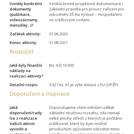
Vznikly konkrétní
Vznikla kromě projektové dokumentace i
dokumenty
Základní pravidla pro provoz zařízení pro
(publikace,
odvodnění ZŠ Na Výsluní – Hospodaření
videozáznamy,
se srážkovými vodami.
metodiky.. )?
Začátek aktivity:
01.06.2020
Konec aktivity:
31.08.2021
Rozpočet
Jaké byly finanční
[tis. Kč] 10 930
náklady na
realizaci aktivity?
Detailní rozpis:
9 627 tis. Kč je výše dotace z EU (OPŽP)
Doporučení a inspirace
Jaká
Doporučujeme všem městům udělat
doporučení/rady
základní stručnou rozvahu, zda nemají
lze z realizace
velké plochy střech z kterých je počítáno
Vašich aktivit
srážkovné, které by bylo možné
vyvodit a
jenoduchým způsobem odvodnit mimo