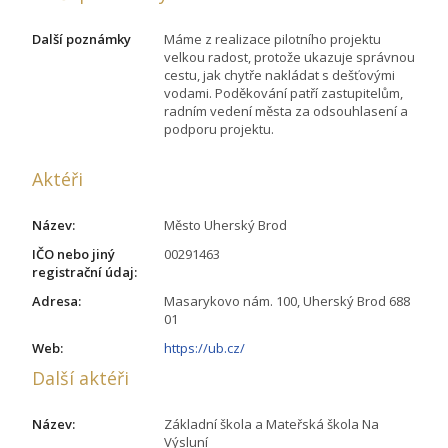
Další poznámky
Máme z realizace pilotního projektu
velkou radost, protože ukazuje správnou
cestu, jak chytře nakládat s dešťovými
vodami. Poděkování patří zastupitelům,
radním vedení města za odsouhlasení a
podporu projektu.
Aktéři
Název:
Město Uherský Brod
IČO nebo jiný
00291463
registrační údaj:
Adresa:
Masarykovo nám. 100, Uherský Brod 688
01
Web:
https://ub.cz/
Další aktéři
Název:
Základní škola a Mateřská škola Na
Výsluní