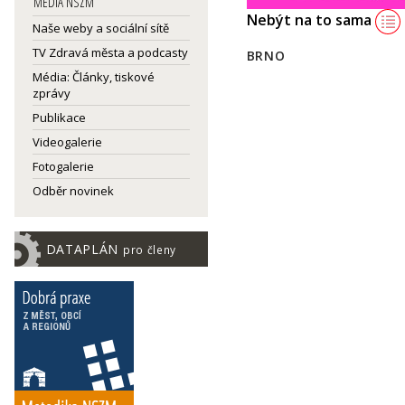
MEDIA NSZM
Nebýt na to sama
Naše weby a sociální sítě
TV Zdravá města a podcasty
BRNO
Média: Články, tiskové
zprávy
Publikace
Videogalerie
Fotogalerie
Odběr novinek
DATAPLÁN
pro členy