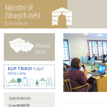
Národní síť
Zdravých měst
ČESKÉ REPUBLIKY
Přehled
členů
KUP TRIKO!
Podpoř
města v Zenu
ČLENSTVÍ PRO VÁS
Co je NSZM ČR