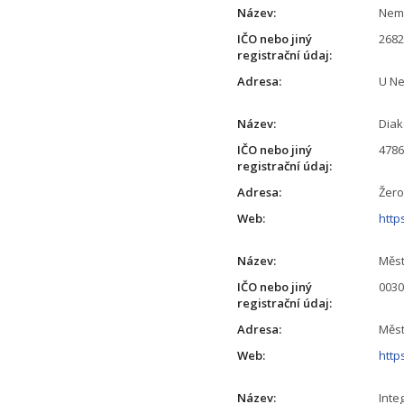
Název:
Nemo
IČO nebo jiný
268
registrační údaj:
Adresa:
U Ne
Název:
Diak
IČO nebo jiný
478
registrační údaj:
Adresa:
Žero
Web:
http
Název:
Měst
IČO nebo jiný
003
registrační údaj:
Adresa:
Měst
Web:
http
Název:
Inte