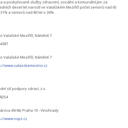
a a poskytované služby zdravotní, sociální a komunální.Jen za
edních deset let narostl ve Valašském Meziříčí počet seniorů nad 65
o 31% a seniorů nad 80 let o 36%.
o Valašské Meziříčí, Náměstí 7
04387
o Valašské Meziříčí, Náměstí 7
s://www.valasskemezirici.cz
dní síť podpory zdraví, z.s.
68254
árova 49/48, Praha 10 - Vinohrady
s://www.nspz.cz