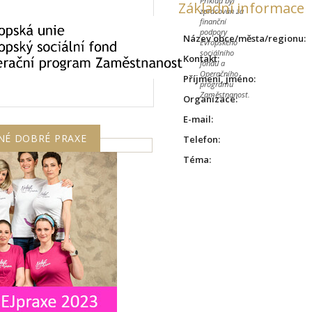
Příklad byl
Základní informace
zpracován za
finanční
podpory
Název obce/města/regionu:
Evropského
sociálního
Kontakt:
fondu a
Operačního
Příjmení, jméno:
programu
Zaměstnanost.
Organizace:
E-mail:
NÉ DOBRÉ PRAXE
Telefon:
Téma: