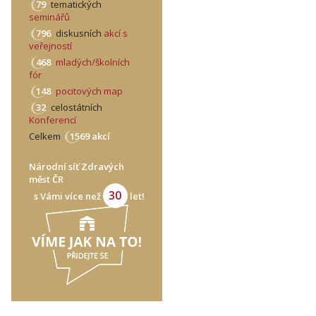
79
tematických
seminářů
796
diskusních
akcí s
veřejností
468
mladých/školních
fór
148
pocitových map
32
celostátních
Konferencí
Celkem
1569 akcí
Národní síť Zdravých
měst ČR
30
s Vámi více než
let!