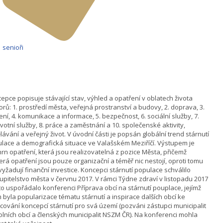
senioři
epce popisuje stávající stav, výhled a opatření v oblatech života
orů: 1. prostředí města, veřejná prostranství a budovy, 2. doprava, 3.
ení, 4. komunikace a informace, 5. bezpečnost, 6. sociální služby, 7.
votní služby, 8. práce a zaměstnání a 10. společenské aktivity,
lávání a veřejný život. V úvodní části je popsán globální trend stárnutí
lace a demografická situace ve Valašském Meziříčí. Výstupem je
rn opatření, která jsou realizovatelná z pozice Města, přičemž
erá opatření jsou pouze organizační a téměř nic nestojí, oproti tomu
 vyžadují finanční investice. Koncepci stárnutí populace schválilo
upitelstvo města v červnu 2017. V rámci Týdne zdraví v listopadu 2017
o uspořádalo konferenci Příprava obcí na stárnutí pouplace, jejímž
m byla popularizace tématu stárnutí a inspirace dalších obcí ke
cování koncepcí stárnutí pro svá území (pozváni zástupci municipalit
olních obcí a členských municipalit NSZM ČR). Na konferenci mohla