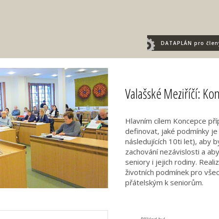
DATAPLÁN
pro člen
Valašské Meziříčí: Ko
Hlavním cílem Koncepce příp
definovat, jaké podmínky j
následujících 10ti let), aby
zachování nezávislosti a ab
seniory i jejich rodiny. Rea
životních podmínek pro vše
přátelským k seniorům.