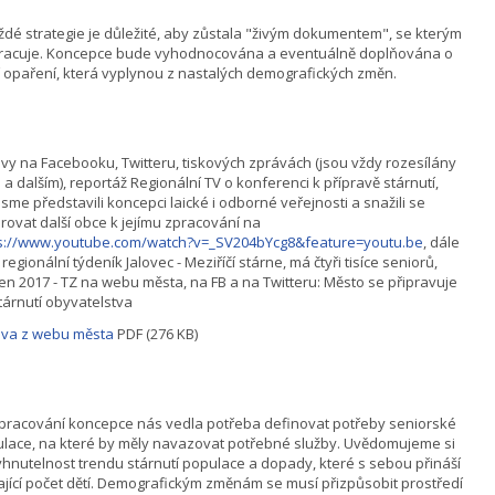
ždé strategie je důležité, aby zůstala "živým dokumentem", se kterým
racuje. Koncepce bude vyhodnocována a eventuálně doplňována o
í opaření, která vyplynou z nastalých demografických změn.
vy na Facebooku, Twitteru, tiskových zprávách (jsou vždy rozesílány
u a dalším), reportáž Regionální TV o konferenci k přípravě stárnutí,
jsme představili koncepci laické i odborné veřejnosti a snažili se
irovat další obce k jejímu zpracování na
s://www.youtube.com/watch?v=_SV204bYcg8&feature=youtu.be
, dále
. regionální týdeník Jalovec - Meziříčí stárne, má čtyři tisíce seniorů,
en 2017 - TZ na webu města, na FB a na Twitteru: Město se připravuje
tárnutí obyvatelstva
va z webu města
PDF (276 KB)
pracování koncepce nás vedla potřeba definovat potřeby seniorské
lace, na které by měly navazovat potřebné služby. Uvědomujeme si
hnutelnost trendu stárnutí populace a dopady, které s sebou přináší
ající počet dětí. Demografickým změnám se musí přizpůsobit prostředí