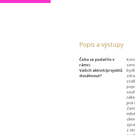
Popis a výstupy
Čeho se podařilo v
Konc
rámci
seni
Vašich aktivit/projektů
bydl
dosáhnout?
zdra
vzdě
popu
souh
někt
jiná
Zast
měst
cíle
zpra
z ok