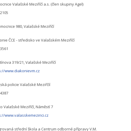
cnice Valašské Meziříčí a.s. (člen skupiny Agel)
22105
mocnice 980, Valašské Meziříčí
onie ČCE - středisko ve Valašském Meziříčí
63561
tínova 319/21, Valašské Meziříčí
s://www.diakonievm.cz
ská policie Valašské Meziřčíí
04387
o Valašské Meziříčí, Náměstí 7
s://www.valasskemezirici.cz
grovaná střední škola a Centrum odborné přípravy V.M.