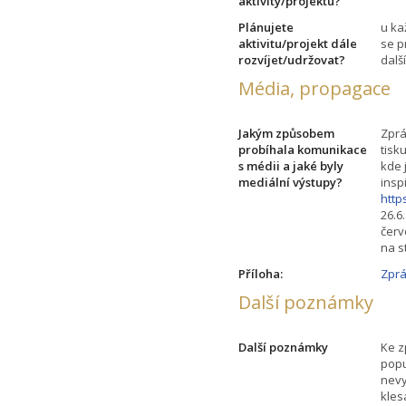
aktivity/projektu?
Plánujete
u ka
aktivitu/projekt dále
se p
rozvíjet/udržovat?
dalš
Média, propagace
Jakým způsobem
Zprá
probíhala komunikace
tisk
s médii a jaké byly
kde 
mediální výstupy?
insp
http
26.6
červ
na s
Příloha:
Zprá
Další poznámky
Další poznámky
Ke z
popu
nevy
kles