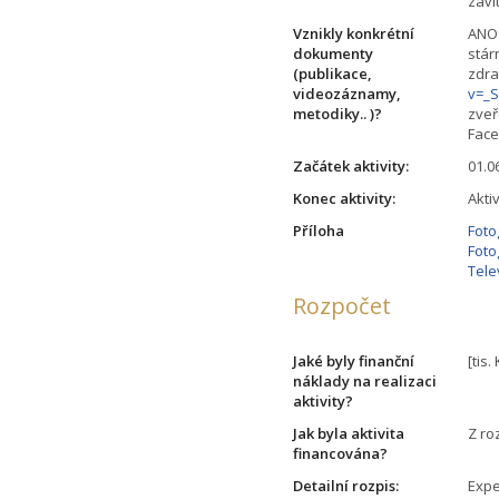
zaví
Vznikly konkrétní
ANO 
dokumenty
stár
(publikace,
zdra
videozáznamy,
v=_
metodiky.. )?
zveř
Face
Začátek aktivity:
01.0
Konec aktivity:
Akti
Příloha
Foto
Foto
Tele
Rozpočet
Jaké byly finanční
[tis.
náklady na realizaci
aktivity?
Jak byla aktivita
Z ro
financována?
Detailní rozpis:
Expe