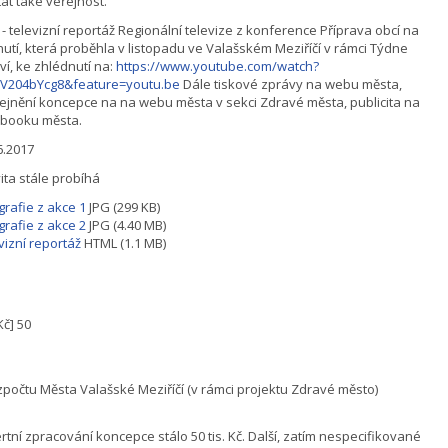
tat také veřejnost.
- televizní reportáž Regionální televize z konference Příprava obcí na
nutí, která proběhla v listopadu ve Valašském Meziříčí v rámci Týdne
ví, ke zhlédnutí na:
https://www.youtube.com/watch?
SV204bYcg8&feature=youtu.be
Dále tiskové zprávy na webu města,
ejnění koncepce na na webu města v sekci Zdravé města, publicita na
booku města.
6.2017
vita stále probíhá
grafie z akce 1
JPG (299 KB)
grafie z akce 2
JPG (4.40 MB)
vizní reportáž
HTML (1.1 MB)
 Kč] 50
zpočtu Města Valašské Meziříčí (v rámci projektu Zdravé město)
rtní zpracování koncepce stálo 50 tis. Kč. Další, zatím nespecifikované