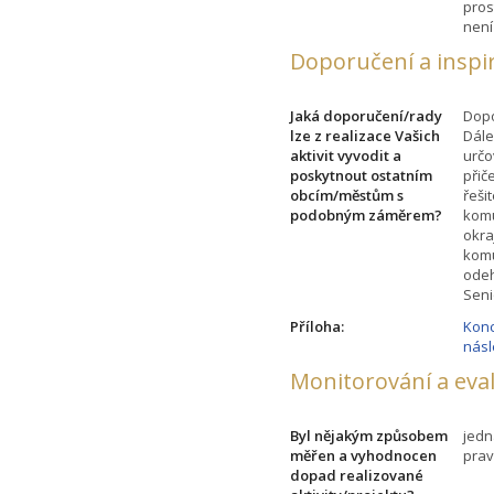
pros
není
Doporučení a inspi
Jaká doporučení/rady
Dopo
lze z realizace Vašich
Dále
aktivit vyvodit a
určo
poskytnout ostatním
přič
obcím/městům s
řeši
podobným záměrem?
komu
okra
komu
odeh
Seni
Příloha:
Konc
násl
Monitorování a eva
Byl nějakým způsobem
jedn
měřen a vyhodnocen
prav
dopad realizované