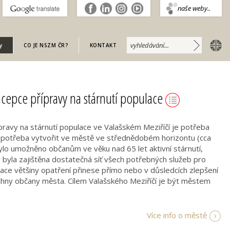
.
naše weby..
english
y
CO JE NSZM ČR?
KONTAKT
ncepce přípravy na stárnutí populace
ravy na stárnutí populace ve Valašském Meziříčí je potřeba
e potřeba vytvořit ve městě ve střednědobém horizontu (cca
 bylo umožněno občanům ve věku nad 65 let aktivní stárnutí,
y byla zajištěna dostatečná síť všech potřebných služeb pro
lizace většiny opatření přinese přímo nebo v důsledcích zlepšení
chny občany města. Cílem Valašského Meziříčí je být městem
Více info o městě