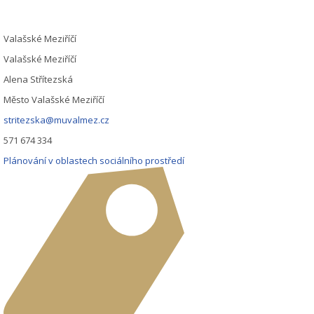
Valašské Meziříčí
Valašské Meziříčí
Alena Střítezská
Město Valašské Meziříčí
stritezska@muvalmez.cz
571 674 334
Plánování v oblastech sociálního prostředí