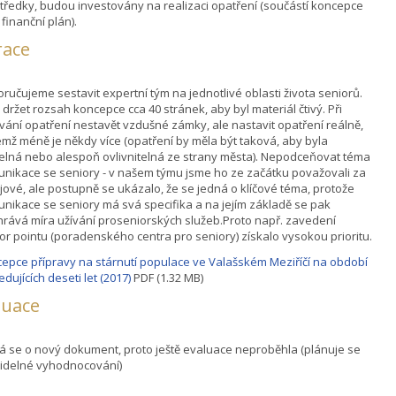
tředky, budou investovány na realizaci opatření (součástí koncepce
 finanční plán).
race
ručujeme sestavit expertní tým na jednotlivé oblasti života seniorů.
 držet rozsah koncepce cca 40 stránek, aby byl materiál čtivý. Při
vání opatření nestavět vzdušné zámky, ale nastavit opatření reálně,
emž méně je někdy více (opatření by měla být taková, aby byla
telná nebo alespoň ovlivnitelná ze strany města). Nepodceňovat téma
nikace se seniory - v našem týmu jsme ho ze začátku považovali za
jové, ale postupně se ukázalo, že se jedná o klíčové téma, protože
nikace se seniory má svá specifika a na jejím základě se pak
rává míra užívání proseniorských služeb.Proto např. zavedení
or pointu (poradenského centra pro seniory) získalo vysokou prioritu.
epce přípravy na stárnutí populace ve Valašském Meziříčí na období
edujících deseti let (2017)
PDF (1.32 MB)
luace
á se o nový dokument, proto ještě evaluace neproběhla (plánuje se
idelné vyhodnocování)