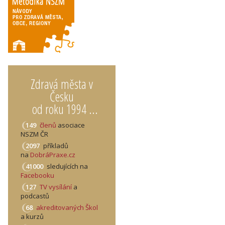
Zdravá města v
Česku
od roku 1994 ...
149
členů
asociace
NSZM ČR
2097
příkladů
na
DobráPraxe.cz
41000
sledujících na
Facebooku
127
TV vysílání
a
podcastů
68
akreditovaných Škol
a kurzů