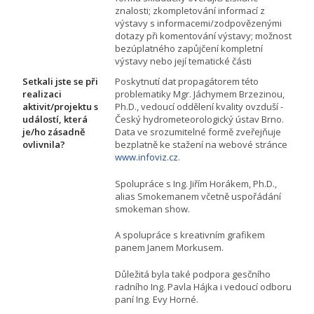
znalosti; zkompletování informací z
výstavy s informacemi/zodpovězenými
dotazy při komentování výstavy; možnost
bezúplatného zapůjčení kompletní
výstavy nebo její tematické části
Setkali jste se při
Poskytnutí dat propagátorem této
realizaci
problematiky Mgr. Jáchymem Brzezinou,
aktivit/projektu s
Ph.D., vedoucí oddělení kvality ovzduší -
událostí, která
Český hydrometeorologický ústav Brno.
je/ho zásadně
Data ve srozumitelné formě zveřejňuje
ovlivnila?
bezplatně ke stažení na webové stránce
www.infoviz.cz
.
Spolupráce s Ing. Jiřím Horákem, Ph.D.,
alias Smokemanem včetně uspořádání
smokeman show.
A spolupráce s kreativním grafikem
panem Janem Morkusem.
Důležitá byla také podpora gesčního
radního Ing. Pavla Hájka i vedoucí odboru
paní Ing. Evy Horné.