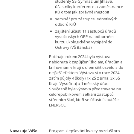
studenty SŠ Gymnázium Jihlava,
účastníky konference a zaměstnance
KÚ o tom jak správně (ne)topit
seminář pro zástupce jednotlivých
odborů KrÚ
zajištění účasti 11 zástupců úřadů
vysočinských ORP na odborném
kurzu Ekologického vytápění do
Ostravy (VŠ Báňská).
Počínaje rokem 2024 byla výstava
nabídnuta k zapůjčení školám, úřadům a
knihovnám v kraji s cílem šířit osvětu s do
nejširší efektem. Výstavu si v roce 2024
zatím půjčily 4 školy (1x ZŠ z Brna; 3x SŠ
Kraje Vysočina) a 1 městský úřad.
Současně byla výstava představena na
celorepublikovém setkání zástupců
středních škol, kteří se účastní soutěže
ENERSOL.
Navazuje Váše
Program zlepšování kvality ovzduší pro