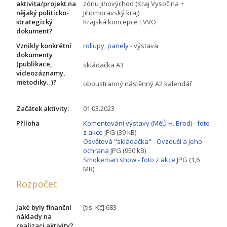
aktivita/projekt na
zónu Jihovýchod (Kraj Vysočina +
nějaký politicko-
Jihomoravský kraj)
strategický
Krajská koncepce EVVO
dokument?
Vznikly konkrétní
rollupy, panely
- výstava
dokumenty
(publikace,
skládačka A3
videozáznamy,
metodiky.. )?
oboustranný nástěnný A2 kalendář
Začátek aktivity:
01.03.2023
Příloha
Komentování výstavy (MěÚ H. Brod) - foto
z akce
JPG (39 kB)
Osvětová "skládačka" - Ovzduší a jeho
ochrana
JPG (950 kB)
Smokeman show - foto z akce
JPG (1,6
MB)
Rozpočet
Jaké byly finanční
[tis. Kč] 683
náklady na
realizaci aktivity?