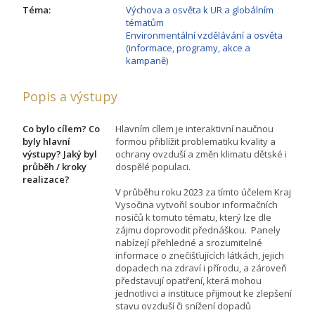
Téma:
Výchova a osvěta k UR a globálním
tématům
Environmentální vzdělávání a osvěta
(informace, programy, akce a
kampaně)
Popis a výstupy
Co bylo cílem? Co
Hlavním cílem je interaktivní naučnou
byly hlavní
formou přiblížit problematiku kvality a
výstupy? Jaký byl
ochrany ovzduší a změn klimatu dětské i
průběh / kroky
dospělé populaci.
realizace?
V průběhu roku 2023 za tímto účelem Kraj
Vysočina vytvořil soubor informačních
nosičů k tomuto tématu, který lze dle
zájmu doprovodit přednáškou. Panely
nabízejí přehledné a srozumitelné
informace o znečišťujících látkách, jejich
dopadech na zdraví i přírodu, a zároveň
představují opatření, která mohou
jednotlivci a instituce přijmout ke zlepšení
stavu ovzduší či snížení dopadů