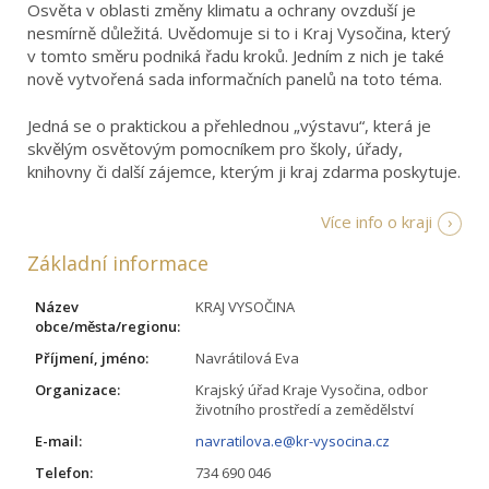
Osvěta v oblasti změny klimatu a ochrany ovzduší je
nesmírně důležitá. Uvědomuje si to i Kraj Vysočina, který
v tomto směru podniká řadu kroků. Jedním z nich je také
nově vytvořená sada informačních panelů na toto téma.
Jedná se o praktickou a přehlednou „výstavu“, která je
skvělým osvětovým pomocníkem pro školy, úřady,
knihovny či další zájemce, kterým ji kraj zdarma poskytuje.
Více info o kraji
Základní informace
Název
KRAJ VYSOČINA
obce/města/regionu:
Příjmení, jméno:
Navrátilová Eva
Organizace:
Krajský úřad Kraje Vysočina, odbor
životního prostředí a zemědělství
E-mail:
navratilova.e@kr-vysocina.cz
Telefon:
734 690 046