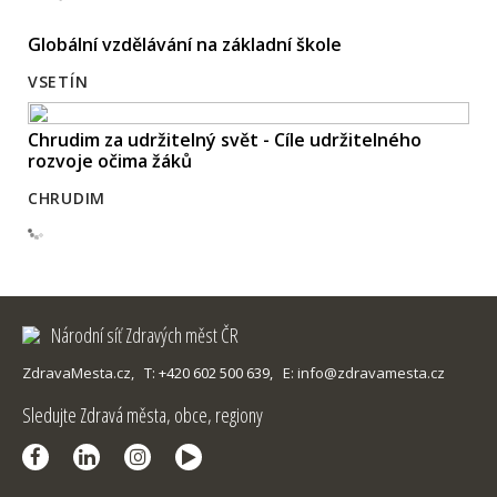
Globální vzdělávání na základní škole
VSETÍN
Chrudim za udržitelný svět - Cíle udržitelného
rozvoje očima žáků
CHRUDIM
Národní síť Zdravých měst ČR
ZdravaMesta.cz,
T: +420 602 500 639,
E: info@zdravamesta.cz
Sledujte Zdravá města, obce, regiony