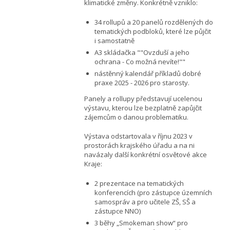
klimatické změny. Konkrétně vzniklo:
34 rollupů a 20 panelů rozdělených do
tematických podbloků, které lze půjčit
i samostatně
A3 skládačka ""Ovzduší a jeho
ochrana - Co možná nevíte!""
nástěnný kalendář příkladů dobré
praxe 2025 - 2026 pro starosty.
Panely a rollupy představují ucelenou
výstavu, kterou lze bezplatně zapůjčit
zájemcům o danou problematiku.
Výstava odstartovala v říjnu 2023 v
prostorách krajského úřadu a na ni
navázaly další konkrétní osvětové akce
Kraje:
2 prezentace na tematických
konferencích (pro zástupce územních
samospráv a pro učitele ZŠ, SŠ a
zástupce NNO)
3 běhy „Smokeman show“ pro