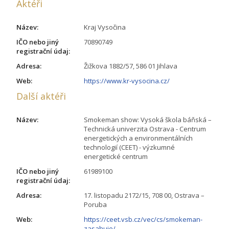
Aktéři
Název:
Kraj Vysočina
IČO nebo jiný
70890749
registrační údaj:
Adresa:
Žižkova 1882/57, 586 01 Jihlava
Web:
https://www.kr-vysocina.cz/
Další aktéři
Název:
Smokeman show: Vysoká škola báňská –
Technická univerzita Ostrava - Centrum
energetických a environmentálních
technologií (CEET) - výzkumné
energetické centrum
IČO nebo jiný
61989100
registrační údaj:
Adresa:
17. listopadu 2172/15, 708 00, Ostrava –
Poruba
Web:
https://ceet.vsb.cz/vec/cs/smokeman-
zasahuje/