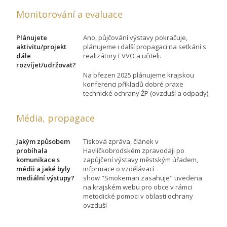
Monitorování a evaluace
Plánujete
Ano, půjčování výstavy pokračuje,
aktivitu/projekt
plánujeme i další propagaci na setkání s
dále
realizátory EVVO a učiteli.
rozvíjet/udržovat?
Na březen 2025 plánujeme krajskou
konferenci příkladů dobré praxe
technické ochrany ŽP (ovzduší a odpady)
Média, propagace
Jakým způsobem
Tisková zpráva, článek v
probíhala
Havlíčkobrodském zpravodaji po
komunikace s
zapůjčení výstavy městským úřadem,
médii a jaké byly
informace o vzdělávací
mediální výstupy?
show "Smokeman zasahuje" uvedena
na krajském webu pro obce v rámci
metodické pomoci v oblasti ochrany
ovzduší