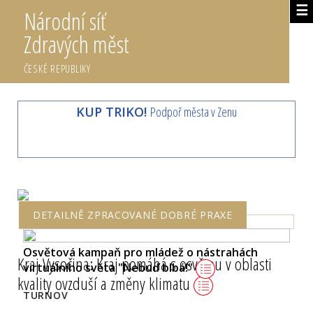
☰
Národní síť
Zdravých měst
ČESKÉ REPUBLIKY
KUP TRIKO!
Podpoř města v Zenu
DETAILNĚ ZPRACOVANÉ DOBRÉ PRAXE
Osvětová kampaň pro mládež o nástrahách
Kraj Vysočina: Kraj pomáhá s osvětou v oblasti
virtuálního světa "Nebuď blbá!"
kvality ovzduší a změny klimatu
TURNOV