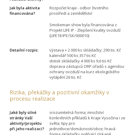
Jak byla aktivita
Rozpočet kraje - odbor životního
financována?
prostředí a zemědělství
Smokeman show byla financována z
Projekt LIFE IP - Zlepšení kvality ovzduší
(LIFE18 IPE/SK/000010)
Detailní rozpis:
výstava + 2 000 ks skládačky: 290 tis. Kč
kalendář 500 ks 357 tis Kč
dotisk skládačky 4 000 ks 9,6 tis Kč
doprava zástupců ORP úřadů s agendou
ochrany ovzduší na kurz ekologického
vytápění 26 tis. Kč
Rizika, překážky a pozitivní okamžiky v
procesu realizace
Jaké byly silné
srozumitelná forma; množství
stránky Vaší
konkrétních příkladů k Kraje Vysočina i ze
aktivity/projektu
světa; tipy pro
při jeho realizaci?
jednotlivce/domácnosti/obce; hravá
forma skládačky ověřující získané