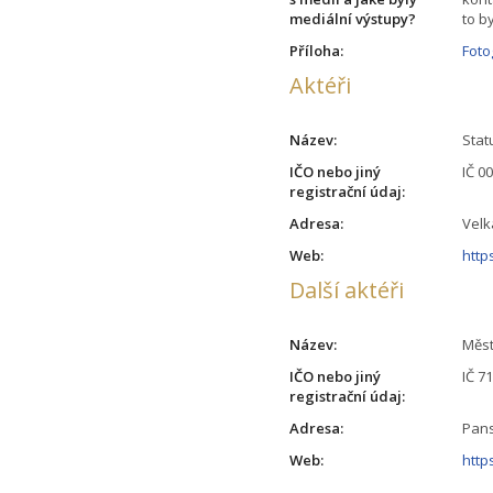
mediální výstupy?
to b
Příloha:
Foto
Aktéři
Název:
Stat
IČO nebo jiný
IČ 0
registrační údaj:
Adresa:
Velk
Web:
http
Další aktéři
Název:
Měst
IČO nebo jiný
IČ 7
registrační údaj:
Adresa:
Pans
Web:
http