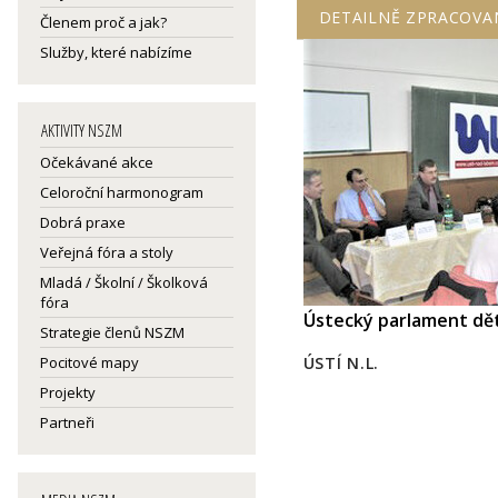
DETAILNĚ ZPRACOVA
Členem proč a jak?
Služby, které nabízíme
AKTIVITY NSZM
Očekávané akce
Celoroční harmonogram
Dobrá praxe
Veřejná fóra a stoly
Mladá / Školní / Školková
fóra
Ústecký parlament dě
Strategie členů NSZM
Pocitové mapy
ÚSTÍ N.L.
Projekty
Partneři