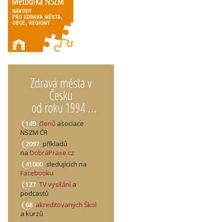
Zdravá města v
Česku
od roku 1994 ...
149
členů
asociace
NSZM ČR
2097
příkladů
na
DobráPraxe.cz
41000
sledujících na
Facebooku
127
TV vysílání
a
podcastů
68
akreditovaných Škol
a kurzů