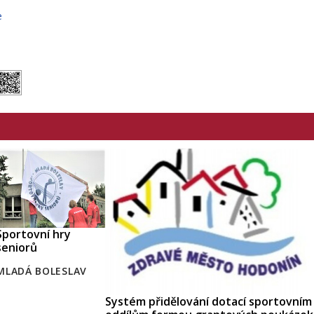
e
Sportovní hry
seniorů
MLADÁ BOLESLAV
Systém přidělování dotací sportovním