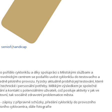
senioři
,
handicap
o pořídilo cyklorikšu a díky spolupráci s Městskými službami a
ovolnickým centrem se podařilo uvést cyklorikšu do testovacího a
edně pilotního provozu. Fyzicky aktuálně probíhá její testování, které
í technické i personální potřeby. Měkkým výsledkem je společné
ání a kontakt s potenciálními uživateli, což posiluje aktivity v jak ve
tovní, tak sociálně zdravotní problematice města.
- zápisy z přípravné schůzky, předání cyklorikšy do provozního
isního cyklocentra, dále fotografie