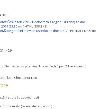
4.2019
rtáž České televize v Událostech z regionu (Praha) ze dne
. 2019 (23:30 min)
HTML (238.2 kB)
rtáž Regionální televize Ústecko ze dne 3. 4. 2019
HTML (428.5 kB)
 Kč] 149,9
zpočtu města (z vyčleněných prostředků pro Zdravé město)
adní kolo Christiania Taxi
race
pojištění stroje i odpovědnosti
mít vhodné místo (terén, stezku, apod.)