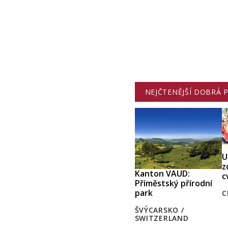
NEJČTENĚJŠÍ DOBRÁ 
U
z
Kanton VAUD:
c
Příměstský přírodní
park
C
ŠVÝCARSKO /
SWITZERLAND