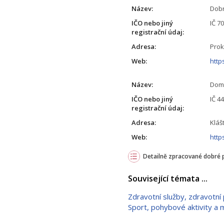
Název:
Dobr
IČO nebo jiný
IČ 7
registrační údaj:
Adresa:
Prok
Web:
http
Název:
Domo
IČO nebo jiný
IČ 4
registrační údaj:
Adresa:
Kláš
Web:
http
Detailně zpracované dobré 
Související témata ...
Zdravotní služby, zdravotní 
Sport, pohybové aktivity a 