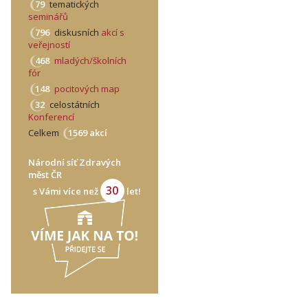
79
tematických
seminářů
796
diskusních
akcí s
veřejností
468
mladých/školních
fór
148
pocitových map
32
celostátních
Konferencí
Celkem
1569 akcí
Národní síť Zdravých
měst ČR
30
s Vámi více než
let!