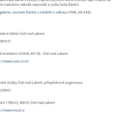
ylo natočeno několik reportáží a vyšla řada článků.
galerie, seznam článků v médiích s odkazy
HTML (43.4 kB)
utární město Ústí nad Labem
0081531
á Hradební 2336/8, 401 00 Ústí nad Labem
s://www.usti.cz/cz/
ské služby Ústí nad Labem, příspěvková organizace
1238301
ká 1700/23, 400 01 Ústí nad Labem
s://www.msul.cz