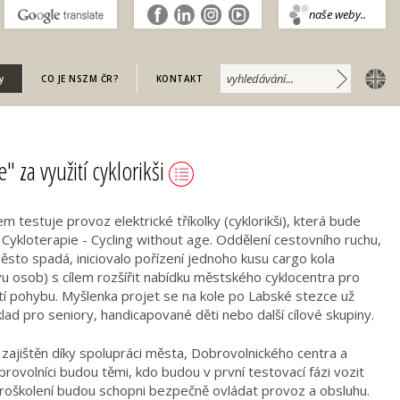
.
naše weby..
english
y
CO JE NSZM ČR?
KONTAKT
e" za využití cyklorikši
 testuje provoz elektrické tříkolky (cyklorikši), která bude
o Cykloterapie - Cycling without age. Oddělení cestovního ruchu,
sto spadá, iniciovalo pořízení jednoho kusu cargo kola
vu osob) s cílem rozšířit nabídku městského cyklocentra pro
pohybu. Myšlenka projet se na kole po Labské stezce už
lad pro seniory, handicapované děti nebo další cílové skupiny.
e zajištěn díky spolupráci města, Dobrovolnického centra a
rovolníci budou těmi, kdo budou v první testovací fázi vozit
roškolení budou schopni bezpečně ovládat provoz a obsluhu.