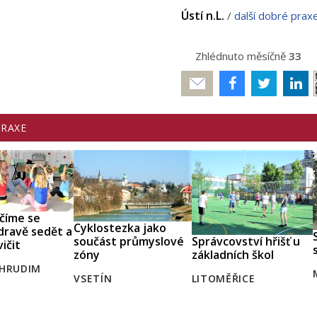
Ústí n.L.
/
další dobré prax
Zhlédnuto měsíčně
33
Poslat
PRAXE
číme se
Cyklostezka jako
dravě sedět a
Správcovství hřišť u
součást průmyslové
vičit
základních škol
zóny
HRUDIM
LITOMĚŘICE
VSETÍN