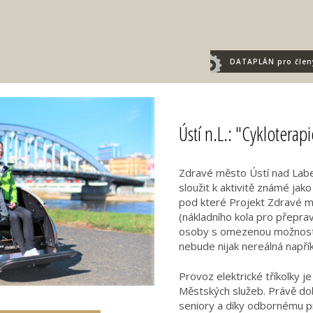
DATAPLÁN
pro člen
Ústí n.L.: "Cykloterapi
Zdravé město Ústí nad Labem
sloužit k aktivitě známé jak
pod které Projekt Zdravé mě
(nákladního kola pro přepra
osoby s omezenou možností 
nebude nijak nereálná napřík
Provoz elektrické tříkolky j
Městských služeb. Právě dob
seniory a díky odbornému p