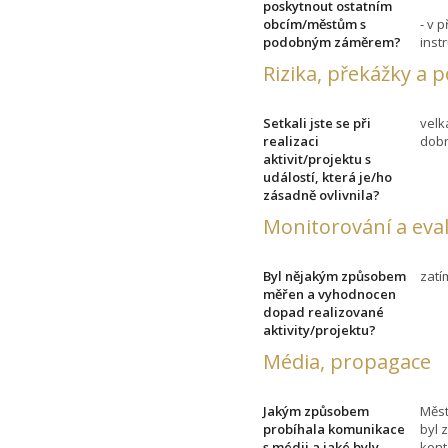
poskytnout ostatním
obcím/městům s
- v 
podobným záměrem?
inst
Rizika, překážky a 
Setkali jste se při
velk
realizaci
dobr
aktivit/projektu s
událostí, která je/ho
zásadně ovlivnila?
Monitorování a eva
Byl nějakým způsobem
zatí
měřen a vyhodnocen
dopad realizované
aktivity/projektu?
Média, propagace
Jakým způsobem
Měst
probíhala komunikace
byl 
s médii a jaké byly
kont