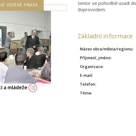
Senior se pohodlně usadí d
NÉ DOBRÉ PRAXE
doprovodem.
Základní informace
Název obce/města/regionu:
Příjmení, jméno:
Organizace:
E-mail:
Telefon:
tí a mládeže
Téma: