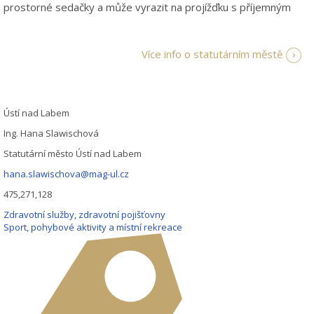
o prostorné sedačky a může vyrazit na projížďku s příjemným
Více info o statutárním městě
Ústí nad Labem
Ing. Hana Slawischová
Statutární město Ústí nad Labem
hana.slawischova@mag-ul.cz
475,271,128
Zdravotní služby, zdravotní pojišťovny
Sport, pohybové aktivity a místní rekreace