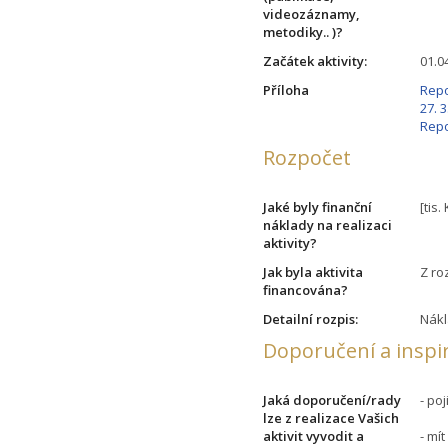
videozáznamy,
metodiky.. )?
Začátek aktivity:
01.0
Příloha
Repo
27. 3
Repo
Rozpočet
Jaké byly finanční
[tis.
náklady na realizaci
aktivity?
Jak byla aktivita
Z ro
financována?
Detailní rozpis:
Nákl
Doporučení a inspi
Jaká doporučení/rady
- 
lze z realizace Vašich
aktivit vyvodit a
- 