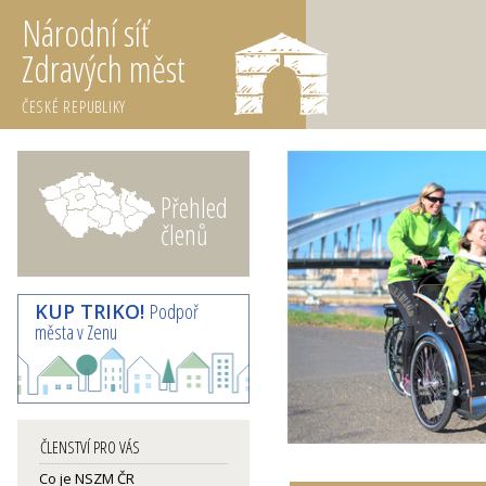
Národní síť
Zdravých měst
ČESKÉ REPUBLIKY
Přehled
členů
KUP TRIKO!
Podpoř
města v Zenu
ČLENSTVÍ PRO VÁS
Co je NSZM ČR