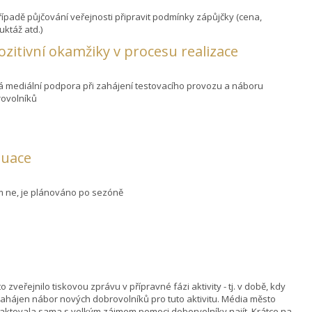
případě půjčování veřejnosti připravit podmínky zápůjčky (cena,
ruktáž atd.)
pozitivní okamžiky v procesu realizace
á mediální podpora při zahájení testovacího provozu a náboru
ovolníků
luace
m ne, je plánováno po sezóně
o zveřejnilo tiskovou zprávu v přípravné fázi aktivity - tj. v době, kdy
zahájen nábor nových dobrovolníků pro tuto aktivitu. Média město
aktovala sama s velkým zájmem pomoci doborvolníky najít. Krátce na