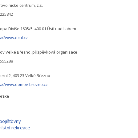
ovolnické centrum, z.s.
0225842
opa Diviše 1605/5, 400 01 Ústí nad Labem
s://www.dcul.cz
v Velké Březno, příspěvková organizace
4555288
terní 2, 403 23 Velké Březno
s://www.domov-brezno.cz
praxe
pojišťovny
místní rekreace