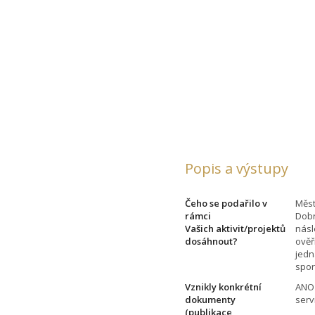
Popis a výstupy
Čeho se podařilo v
Měst
rámci
Dobr
Vašich aktivit/projektů
násl
dosáhnout?
ověř
jedn
spor
Vznikly konkrétní
ANO 
dokumenty
serv
(publikace,