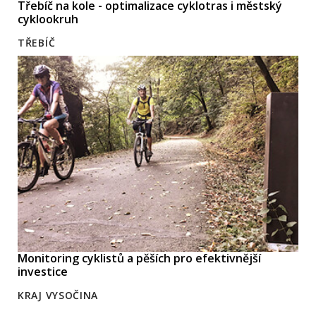
Třebíč na kole - optimalizace cyklotras i městský
cyklookruh
TŘEBÍČ
Monitoring cyklistů a pěších pro efektivnější
investice
KRAJ VYSOČINA