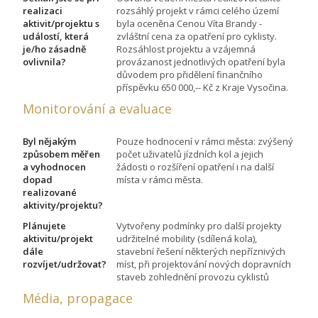
realizaci
rozsáhlý projekt v rámci celého území
aktivit/projektu s
byla oceněna Cenou Víta Brandy -
událostí, která
zvláštní cena za opatření pro cyklisty.
je/ho zásadně
Rozsáhlost projektu a vzájemná
ovlivnila?
provázanost jednotlivých opatření byla
důvodem pro přidělení finančního
příspěvku 650 000,-- Kč z Kraje Vysočina.
Monitorování a evaluace
Byl nějakým
Pouze hodnocení v rámci města: zvýšený
způsobem měřen
počet uživatelů jízdních kol a jejich
a vyhodnocen
žádosti o rozšíření opatření i na další
dopad
místa v rámci města.
realizované
aktivity/projektu?
Plánujete
Vytvořeny podmínky pro další projekty
aktivitu/projekt
udržitelné mobility (sdílená kola),
dále
stavební řešení některých nepříznivých
rozvíjet/udržovat?
míst, při projektování nových dopravních
staveb zohlednění provozu cyklistů
Média, propagace