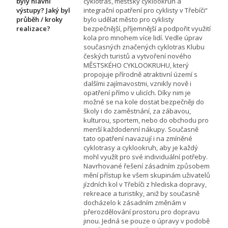
byly hlavní
cyklotras, městský cyklookruh a
výstupy? Jaký byl
integrační opatření pro cyklisty v Třebíči“
průběh / kroky
bylo udělat město pro cyklisty
realizace?
bezpečnější, příjemnější a podpořit využití
kola pro mnohem více lidí. Vedle úprav
současných značených cyklotras Klubu
českých turistů a vytvoření nového
MĚSTSKÉHO CYKLOOKRUHU, který
propojuje přírodně atraktivní území s
dalšími zajímavostmi, vznikly nově i
opatření přímo v ulicích. Díky nim je
možné se na kole dostat bezpečněji do
školy i do zaměstnání, za zábavou,
kulturou, sportem, nebo do obchodu pro
menší každodenní nákupy. Současně
tato opatření navazují i na zmíněné
cyklotrasy a cyklookruh, aby je každý
mohl využít pro své individuální potřeby.
Navrhované řešení zásadním způsobem
mění přístup ke všem skupinám uživatelů
jízdních kol v Třebíči z hlediska dopravy,
rekreace a turistiky, aniž by současně
docházelo k zásadním změnám v
přerozdělování prostoru pro dopravu
jinou. Jedná se pouze o úpravy v podobě