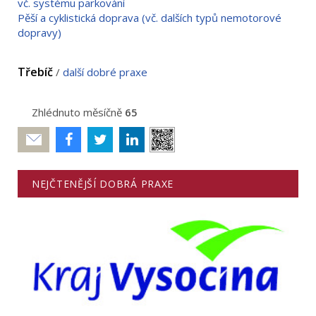
vč. systému parkování
Pěší a cyklistická doprava (vč. dalších typů nemotorové
dopravy)
Třebíč
/
další dobré praxe
Zhlédnuto měsíčně
65
Poslat
NEJČTENĚJŠÍ DOBRÁ PRAXE