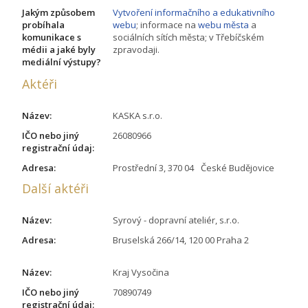
Jakým způsobem
Vytvoření informačního a edukativního
probíhala
webu
; informace na
webu města
a
komunikace s
sociálních sítích města; v Třebíčském
médii a jaké byly
zpravodaji.
mediální výstupy?
Aktéři
Název:
KASKA s.r.o.
IČO nebo jiný
26080966
registrační údaj:
Adresa:
Prostřední 3, 370 04 České Budějovice
Další aktéři
Název:
Syrový - dopravní ateliér, s.r.o.
Adresa:
Bruselská 266/14, 120 00 Praha 2
Název:
Kraj Vysočina
IČO nebo jiný
70890749
registrační údaj: