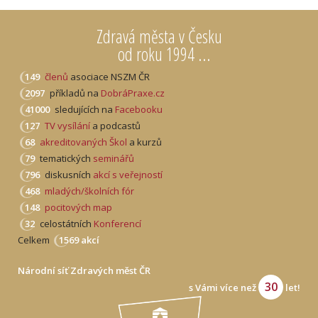
Zdravá města v Česku
od roku 1994 ...
149
členů
asociace NSZM ČR
2097
příkladů na
DobráPraxe.cz
41000
sledujících na
Facebooku
127
TV vysílání
a podcastů
68
akreditovaných Škol
a kurzů
79
tematických
seminářů
796
diskusních
akcí s veřejností
468
mladých/školních fór
148
pocitových map
32
celostátních
Konferencí
Celkem
1569 akcí
Národní síť Zdravých měst ČR
30
s Vámi více než
let!