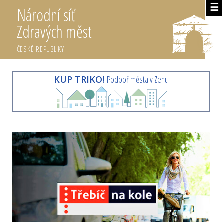
☰
Národní síť
Zdravých měst
ČESKÉ REPUBLIKY
KUP TRIKO!
Podpoř města v Zenu