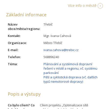
Více info o městě
Základní informace
Název
Třebíč
obce/města/regionu:
Kontakt:
Mgr. Ivana Cahová
Organizace:
Město Třebíč
E-mail:
ivana.cahova@trebic.cz
Telefon:
568896240
Téma:
Plánování a systémová dopravní
řešení v místě a regionu, vč. systému
parkování
Pěší a cyklistická doprava (vč. dalších
typů nemotorové dopravy)
Popis a výstupy
Co bylo cílem? Co
Cílem projektu „Optimalizace sítě