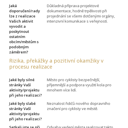
Jaká
Důkladná příprava projektové
doporučení/rady
dokumentace, hodně trpělivosti při
lze z realizace
projednání se všemi dotčenými orgány,
Vašich aktivit
intenzivní komunikace s veřejností.
vyvodit a
poskytnout
ostatním
obcím/městům s
podobným
záměrem?
Rizika, překážky a pozitivní okamžiky v
procesu realizace
Jaké byly silné
Město pro cyklisty bezpečnější,
stránky Vaší
příjemnější a podpora využití kola pro
aktivity/projektu
mnohem více lidí.
při jeho realizaci?
Jaké byly slabé
Neznalost řidičů nového dopravního
stránky Vaší
značení pro cyklisty ve městě.
aktivity/projektu
při jeho realizaci?
Setkali jste se při
Odvaha vedení města realizovat takto