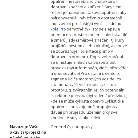
opatření nestavebního charakteru -
dopravní značení a zařízení. Smyslem
řešení je nabídnout taková opatření, aby
byli obyvatelé i návštěvníci dostatečně
motivováni pro častější využití jízdního
kola.Pro
samotné cyklisty se zlepšuje
orientace v prostoru nejen z hlediska cílů
a směrů jízdy (směrové značení, tj. kudy
projíždět městem a jeho okolím), ale nově
se zdůrazňuje i orientace přímo v
dopravním prostoru. Dopravní značení
se umisťuje z hlediska bezpečnosti
provozu (být informován, vidět, předvídat
a orientovat se).Pro ostatní uživatele,
zejména řidiče motorových vozidel, to
znamená vyšší viditelnost cyklistů v
prostoru, tj. zvýraznění jejich potenciální
trajektorie pohybu (být viděn / předvídat,
kde se může cyklista objevit).Cyklistická
opatření jsou vzájemně propojená a
dávají při průjezdu územím díky své
kontinuitě smysl jako celek.
Navazuje Váše
Generel Cyklodopravy
aktivita/projekt na
nějaký politicko-