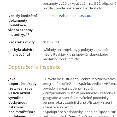
posunutý začátek vyučování na 8:50, případně
později, podle preferencí každé školy.
Vznikly konkrétní
skemman.is/handle/1946/44821
dokumenty
(publikace,
videozáznamy,
metodiky.. )?
Začátek aktivity:
01.01.2023
Jak byla aktivita
Náklady na projekt byly pokryty z rozpočtu
financována?
města Reykjavík a příspěvků Islandského
ředitelství zdravotnictví.
Doporučení a inspirace
Jaká
• Osvěta mezi studenty: Zahrnutí vzdělávacích
doporučení/rady
programů o důležitosti spánku vedlo k většímu
lze z realizace
povědomí mezi studenty i rodiči.
Vašich aktivit
• Přizpůsobení místním podmínkám: Islandská
vyvodit a
geografie a specifické světelné podmínky
poskytnout
během roku vyžadují cílené přístupy k řízení
ostatním
spánkového režimu.
obcím/městům s
• Spolupráce s odborníky: Zapojení specialistů
podobným
univerzit bylo klíčem k úspěšné implementaci