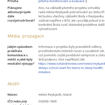
Příloha
příloha monitorování a evaluace
()
Plánujete
Ano, na základě pilotního projektu schválila
aktivitu/projekt
rada města Reykjavík pokračování: po dobu tří
dále
let budou všechny základní školy v Reykjavíku
rozvíjet/udržovat?
začínat nejdříve v 8:50, ale i později pokud si to
konkrétní škola zvolí. Následně proběhne další
vyhodnocení.
Média, propagace
Jakým způsobem
Informace o projektu byly pravidelně sdíleny
probíhala
prostřednictvím místních novin a sociálních sítí,
komunikace s
což pomohlo zvýšit povědomí veřejnosti a získ
médii a jaké byly
širší podporu. Více například zde:
mediální výstupy?
https://www.icelandreview.com/news/reykjavi
delays-school-start-for-teens-in-sleep-health-
initiative
Aktéři
Název:
město Reykjavík, Island
IČO nebo jiný
530269–7609