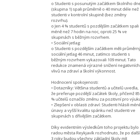
o Studenti s posunutým začátkem školního dn
(skupina 1) spali průměrně o 40 minut déle než
studenti v kontrolní skupině (bez změny
rozvrhu).
o Jen 4 % studentů s pozdějším začátkem spali
méně než 7 hodin na noc, oproti 25 % ve
skupinách s běžným rozvrhem.
• Sociální jetlag:
o Studenti s pozdějším začátkem měli průměrn
sociální jetlag 46 minut, zatímco studenti s
běžným rozvrhem vykazovali 109 minut. Tato
redukce znamená výrazné snížení negativních
vlivů na zdraví a školní výkonnost.
Hodnocení spokojenosti:
• Dotazníky: Většina studentů a učitelů uvedla,
že preferuje pozdější začátek školy, přičemž 85
% učitelů označilo změnu za pozitivní pro výuk
• Zlepšení v oblasti zdraví: Studenti hlásili mén
únavy a vyšší kvalitu spánku než studenti ve
skupinách s dřívějším začátkem.
Díky evidentním výsledkům toho projektu bylo
radou města Reykjavík rozhodnuto, že po další
3 roky budou všechny základní školy mít