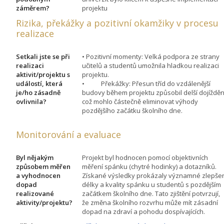
záměrem?
projektu
Rizika, překážky a pozitivní okamžiky v procesu
realizace
Setkali jste se při
• Pozitivní momenty: Velká podpora ze strany
realizaci
učitelů a studentů umožnila hladkou realizaci
aktivit/projektu s
projektu.
událostí, která
• Překážky: Přesun tříd do vzdálenější
je/ho zásadně
budovy během projektu způsobil delší dojížděn
ovlivnila?
což mohlo částečně eliminovat výhody
pozdějšího začátku školního dne.
Monitorování a evaluace
Byl nějakým
Projekt byl hodnocen pomocí objektivních
způsobem měřen
měření spánku (chytré hodinky) a dotazníků.
a vyhodnocen
Získané výsledky prokázaly významné zlepše
dopad
délky a kvality spánku u studentů s pozdějším
realizované
začátkem školního dne. Tato zjištění potvrzují,
aktivity/projektu?
že změna školního rozvrhu může mít zásadní
dopad na zdraví a pohodu dospívajících.