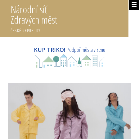
☰
Národní síť
Zdravých měst
ČESKÉ REPUBLIKY
KUP TRIKO!
Podpoř města v Zenu