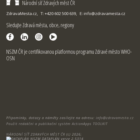
Národní síť Zdravých měst ČR
ZdravaMesta.cz,
T: +420 602 500 639,
E: info@zdravamesta.cz
Sledujte Zdravá města, obce, regiony
NSZM ČR je certifikovanou platformou programu Zdravé město WHO-
OSN
Připomínky, dotazy a náměty zasílejte na adresu:
info@zdravamesta.cz
Použit redakční a publikační systém ActionApps TOOLKIT
NÁRODNÍ SÍŤ ZDRAVÝCH MĚST ČR
(c) 2026;
DATAPLÁN verze 2.5314