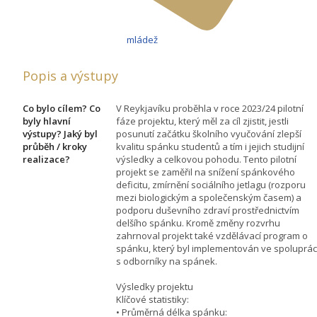
mládež
Popis a výstupy
Co bylo cílem? Co
V Reykjavíku proběhla v roce 2023/24 pilotní
byly hlavní
fáze projektu, který měl za cíl zjistit, jestli
výstupy? Jaký byl
posunutí začátku školního vyučování zlepší
průběh / kroky
kvalitu spánku studentů a tím i jejich studijní
realizace?
výsledky a celkovou pohodu. Tento pilotní
projekt se zaměřil na snížení spánkového
deficitu, zmírnění sociálního jetlagu (rozporu
mezi biologickým a společenským časem) a
podporu duševního zdraví prostřednictvím
delšího spánku. Kromě změny rozvrhu
zahrnoval projekt také vzdělávací program o
spánku, který byl implementován ve spoluprác
s odborníky na spánek.
Výsledky projektu
Klíčové statistiky:
• Průměrná délka spánku: