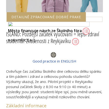
DETAILNĚ ZPRACOVANÉ DOBRÉ PRAXE
Město financuje návrh ze Školního fóra
ISLAND: Pozdější začátek vyučování = lepší zdraví
studentů? Zkušenosti z Reykjavíku
ROKYTNICE N.J.
Good practice in ENGLISH
Ovlivňuje čas začátku školního dne celkovou délku spánku
a tím pádem i zdraví a celkovou pohodu studentů?
Výzkumy ukazují, že ano. Pilotní projekt v Reykjavíku
posunul začátek školy z 8:30 na 9:10 (o 40 minut) a
výsledky jsou jasné: studenti lépe spí, jsou méně unavení,
soustředěnější a vykazují méně rizikového chování.
Základní informace