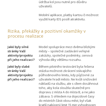
údržba kol jsou nutné pro důvěru
uživatelů.
Mobilní aplikace, platby kartou či možnost
využití karty IDS posílí atraktivitu.
Rizika, překážky a pozitivní okamžiky v
procesu realizace
Jaké byly silné
Model spolupráce mezi dvěma blízkými
stránky Vaší
městy – společné zadávání veřejné
aktivity/projektu
zakázky, společné podmínky, cenová
při jeho realizaci?
výhoda díky většímu rozsahu.
Jaké byly slabé
Během pilotního testování byla řešena
stránky Vaší
otázka možnosti zkrácení stávajícího
aktivity/projektu
půlhodinového limitu, kdy půjčovné za
při jeho realizaci?
uživatele hradí město. Ne kvůli snižování
nákladů na službu, ale s cílem dosáhnout
toho, aby kola sloužila skutečně pro
dopravu z místa A do místa B, a ne jako
zábava. S ohledem na dojezdové časy
do místních části obou měst, byl však
kratší nabízený limit 15 min vyhodnocen