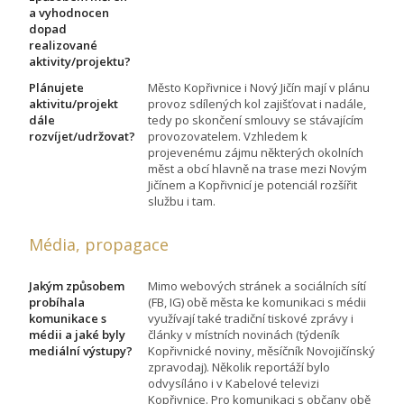
a vyhodnocen
dopad
realizované
aktivity/projektu?
Plánujete
Město Kopřivnice i Nový Jičín mají v plánu
aktivitu/projekt
provoz sdílených kol zajišťovat i nadále,
dále
tedy po skončení smlouvy se stávajícím
rozvíjet/udržovat?
provozovatelem. Vzhledem k
projevenému zájmu některých okolních
měst a obcí hlavně na trase mezi Novým
Jičínem a Kopřivnicí je potenciál rozšířit
službu i tam.
Média, propagace
Jakým způsobem
Mimo webových stránek a sociálních sítí
probíhala
(FB, IG) obě města ke komunikaci s médii
komunikace s
využívají také tradiční tiskové zprávy i
médii a jaké byly
články v místních novinách (týdeník
mediální výstupy?
Kopřivnické noviny, měsíčník Novojičínský
zpravodaj). Několik reportáží bylo
odvysíláno i v Kabelové televizi
Kopřivnice. Pro komunikaci s občany obě