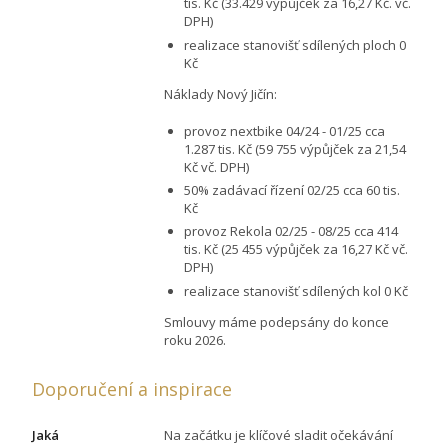
tis. Kč (33.429 výpůjček za 16,27 Kč. vč.
DPH)
realizace stanovišť sdílených ploch 0
Kč
Náklady Nový Jičín:
provoz nextbike 04/24 - 01/25 cca
1.287 tis. Kč (59 755 výpůjček za 21,54
Kč vč. DPH)
50% zadávací řízení 02/25 cca 60 tis.
Kč
provoz Rekola 02/25 - 08/25 cca 414
tis. Kč (25 455 výpůjček za 16,27 Kč vč.
DPH)
realizace stanovišť sdílených kol 0 Kč
Smlouvy máme podepsány do konce
roku 2026.
Doporučení a inspirace
Jaká
Na začátku je klíčové sladit očekávání