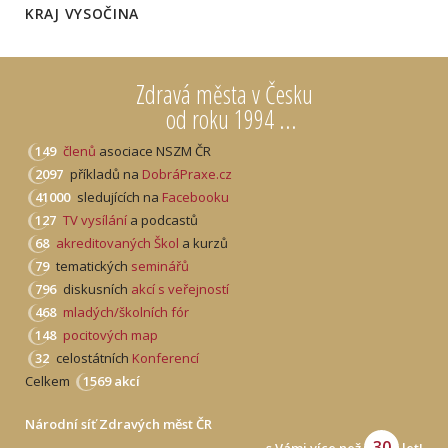
KRAJ VYSOČINA
Zdravá města v Česku
od roku 1994 ...
149
členů
asociace NSZM ČR
2097
příkladů na
DobráPraxe.cz
41000
sledujících na
Facebooku
127
TV vysílání
a podcastů
68
akreditovaných Škol
a kurzů
79
tematických
seminářů
796
diskusních
akcí s veřejností
468
mladých/školních fór
148
pocitových map
32
celostátních
Konferencí
Celkem
1569 akcí
Národní síť Zdravých měst ČR
30