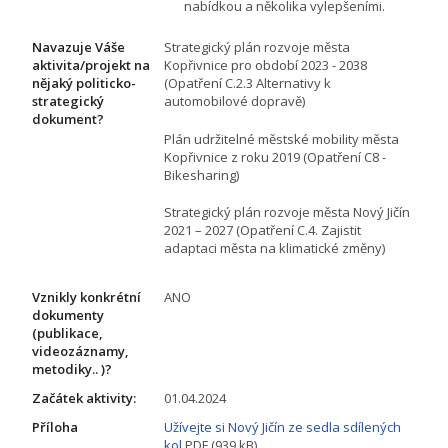
nabídkou a několika vylepšeními.
Navazuje Váše
Strategický plán rozvoje města
aktivita/projekt na
Kopřivnice pro období 2023 - 2038
nějaký politicko-
(Opatření C.2.3 Alternativy k
strategický
automobilové dopravě)
dokument?
Plán udržitelné městské mobility města
Kopřivnice z roku 2019 (Opatření C8 -
Bikesharing)
Strategický plán rozvoje města Nový Jičín
2021 – 2027 (Opatření C.4. Zajistit
adaptaci města na klimatické změny)
Vznikly konkrétní
ANO
dokumenty
(publikace,
videozáznamy,
metodiky.. )?
Začátek aktivity:
01.04.2024
Příloha
Užívejte si Nový Jičín ze sedla sdílených
kol
PDF (939 kB)