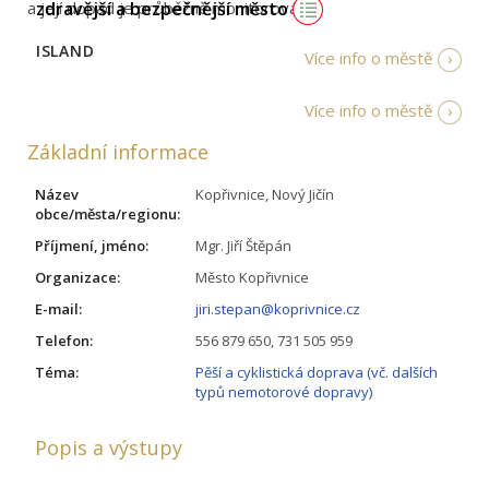
zdravější a bezpečnější město
a její dopad je průběžně monitorován.
ISLAND
Více info o městě
Více info o městě
Základní informace
Název
Kopřivnice, Nový Jičín
obce/města/regionu:
Příjmení, jméno:
Mgr. Jiří Štěpán
Organizace:
Město Kopřivnice
E-mail:
jiri.stepan@koprivnice.cz
Telefon:
556 879 650, 731 505 959
Téma:
Pěší a cyklistická doprava (vč. dalších
typů nemotorové dopravy)
Popis a výstupy