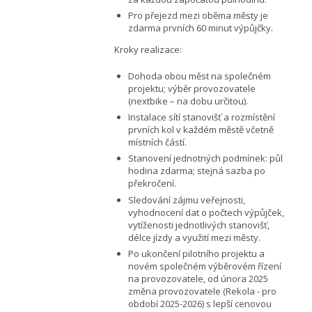
Pro přejezd mezi oběma městy je
zdarma prvních 60 minut výpůjčky.
Kroky realizace:
Dohoda obou měst na společném
projektu; výběr provozovatele
(nextbike – na dobu určitou).
Instalace sítí stanovišť a rozmístění
prvních kol v každém městě včetně
místních částí.
Stanovení jednotných podmínek: půl
hodina zdarma; stejná sazba po
překročení.
Sledování zájmu veřejnosti,
vyhodnocení dat o počtech výpůjček,
vytíženosti jednotlivých stanovišť,
délce jízdy a využití mezi městy.
Po ukončení pilotního projektu a
novém společném výběrovém řízení
na provozovatele, od února 2025
změna provozovatele (Rekola - pro
období 2025-2026) s lepší cenovou