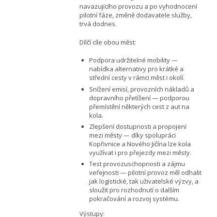
navazujícího provozu a po vyhodnocení
pilotní fáze, změně dodavatele služby,
trvá dodnes.
Dílčí cíle obou měst:
Podpora udržitelné mobility —
nabídka alternativy pro krátké a
střední cesty v rámci měst i okolí.
Snížení emisí, provozních nákladů a
dopravního přetížení — podporou
přemístění některých cest z aut na
kola.
Zlepšení dostupnosti a propojení
mezi městy — díky spolupráci
Kopřivnice a Nového Jičína lze kola
využívat i pro přejezdy mezi městy.
Test provozuschopnosti a zájmu
veřejnosti — pilotní provoz měl odhalit
jak logistické, tak uživatelské výzvy, a
sloužit pro rozhodnutí o dalším
pokračování a rozvoj systému.
Výstupy: