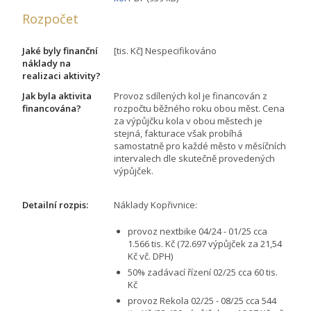
Rozpočet
Jaké byly finanční
[tis. Kč] Nespecifikováno
náklady na
realizaci aktivity?
Jak byla aktivita
Provoz sdílených kol je financován z
financována?
rozpočtu běžného roku obou měst. Cena
za výpůjčku kola v obou městech je
stejná, fakturace však probíhá
samostatně pro každé město v měsíčních
intervalech dle skutečně provedených
výpůjček.
Detailní rozpis:
Náklady Kopřivnice:
provoz nextbike 04/24 - 01/25 cca
1.566 tis. Kč (72.697 výpůjček za 21,54
Kč vč. DPH)
50% zadávací řízení 02/25 cca 60 tis.
Kč
provoz Rekola 02/25 - 08/25 cca 544