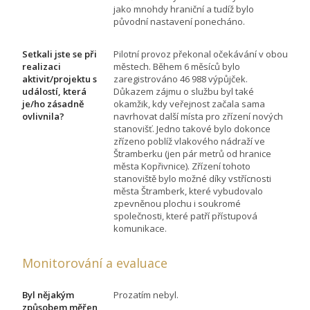
jako mnohdy hraniční a tudíž bylo
původní nastavení ponecháno.
Setkali jste se při
Pilotní provoz překonal očekávání v obou
realizaci
městech. Během 6 měsíců bylo
aktivit/projektu s
zaregistrováno 46 988 výpůjček.
událostí, která
Důkazem zájmu o službu byl také
je/ho zásadně
okamžik, kdy veřejnost začala sama
ovlivnila?
navrhovat další místa pro zřízení nových
stanovišť. Jedno takové bylo dokonce
zřízeno poblíž vlakového nádraží ve
Štramberku (jen pár metrů od hranice
města Kopřivnice). Zřízení tohoto
stanoviště bylo možné díky vstřícnosti
města Štramberk, které vybudovalo
zpevněnou plochu i soukromé
společnosti, které patří přístupová
komunikace.
Monitorování a evaluace
Byl nějakým
Prozatím nebyl.
způsobem měřen