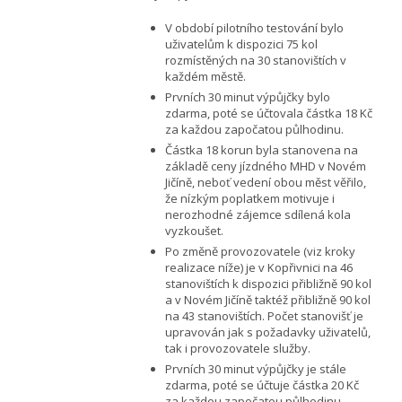
V období pilotního testování bylo
uživatelům k dispozici 75 kol
rozmístěných na 30 stanovištích v
každém městě.
Prvních 30 minut výpůjčky bylo
zdarma, poté se účtovala částka 18 Kč
za každou započatou půlhodinu.
Částka 18 korun byla stanovena na
základě ceny jízdného MHD v Novém
Jičíně, neboť vedení obou měst věřilo,
že nízkým poplatkem motivuje i
nerozhodné zájemce sdílená kola
vyzkoušet.
Po změně provozovatele (viz kroky
realizace níže) je v Kopřivnici na 46
stanovištích k dispozici přibližně 90 kol
a v Novém Jičíně taktéž přibližně 90 kol
na 43 stanovištích. Počet stanovišť je
upravován jak s požadavky uživatelů,
tak i provozovatele služby.
Prvních 30 minut výpůjčky je stále
zdarma, poté se účtuje částka 20 Kč
za každou započatou půlhodinu.