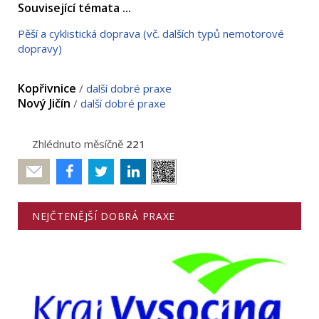
Související témata ...
Pěší a cyklistická doprava (vč. dalších typů nemotorové
dopravy)
Kopřivnice
/
další dobré praxe
Nový Jičín
/
další dobré praxe
Zhlédnuto měsíčně
221
Poslat
NEJČTENĚJŠÍ DOBRÁ PRAXE