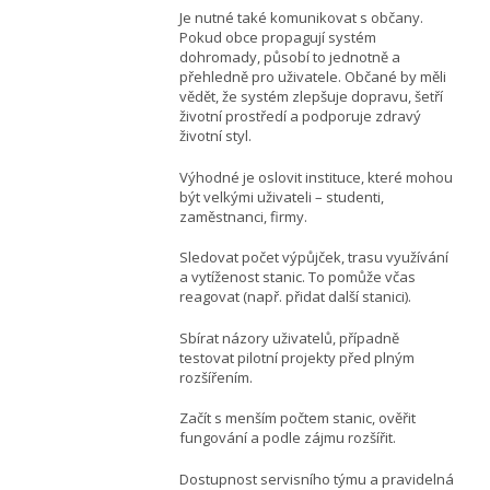
Je nutné také komunikovat s občany.
Pokud obce propagují systém
dohromady, působí to jednotně a
přehledně pro uživatele. Občané by měli
vědět, že systém zlepšuje dopravu, šetří
životní prostředí a podporuje zdravý
životní styl.
Výhodné je oslovit instituce, které mohou
být velkými uživateli – studenti,
zaměstnanci, firmy.
Sledovat počet výpůjček, trasu využívání
a vytíženost stanic. To pomůže včas
reagovat (např. přidat další stanici).
Sbírat názory uživatelů, případně
testovat pilotní projekty před plným
rozšířením.
Začít s menším počtem stanic, ověřit
fungování a podle zájmu rozšířit.
Dostupnost servisního týmu a pravidelná