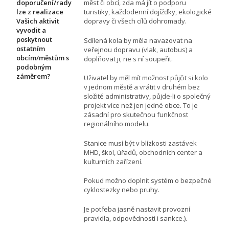
doporučení/rady
měst či obcí, zda má jít o podporu
lze z realizace
turistiky, každodenní dojížďky, ekologické
Vašich aktivit
dopravy či všech cílů dohromady.
vyvodit a
poskytnout
Sdílená kola by měla navazovat na
ostatním
veřejnou dopravu (vlak, autobus) a
obcím/městům s
doplňovat ji, ne s ní soupeřit.
podobným
záměrem?
Uživatel by měl mít možnost půjčit si kolo
v jednom městě a vrátit v druhém bez
složité administrativy, půjde-li o společný
projekt více než jen jedné obce. To je
zásadní pro skutečnou funkčnost
regionálního modelu.
Stanice musí být v blízkosti zastávek
MHD, škol, úřadů, obchodních center a
kulturních zařízení.
Pokud možno doplnit systém o bezpečné
cyklostezky nebo pruhy.
Je potřeba jasně nastavit provozní
pravidla, odpovědnosti i sankce.).