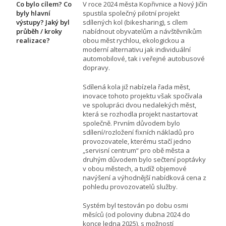
Co bylo cílem? Co
V roce 2024 města Kopřivnice a Nový Jičín
byly hlavní
spustila společný pilotní projekt
výstupy? Jaký byl
sdílených kol (bikesharing), s cílem
průběh / kroky
nabídnout obyvatelům a návštěvníkům
realizace?
obou měst rychlou, ekologickou a
moderní alternativu jak individuální
automobilové, tak i veřejné autobusové
dopravy.
Sdílená kola již nabízela řada měst,
inovace tohoto projektu však spočívala
ve spolupráci dvou nedalekých měst,
která se rozhodla projekt nastartovat
společně. Prvním důvodem bylo
sdílení/rozložení fixních nákladů pro
provozovatele, kterému stačí jedno
„servisní centrum“ pro obě města a
druhým důvodem bylo sečtení poptávky
v obou městech, a tudíž objemové
navýšení a výhodnější nabídková cena z
pohledu provozovatelů služby.
Systém byl testován po dobu osmi
měsíců (od poloviny dubna 2024 do
konce ledna 2025), s možností