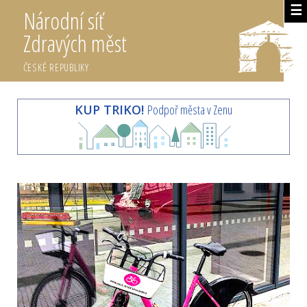
☰
Národní síť
Zdravých měst
ČESKÉ REPUBLIKY
KUP TRIKO!
Podpoř města v Zenu