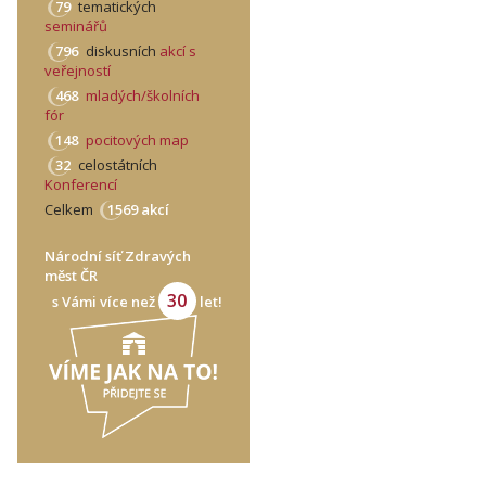
79
tematických
seminářů
796
diskusních
akcí s
veřejností
468
mladých/školních
fór
148
pocitových map
32
celostátních
Konferencí
Celkem
1569 akcí
Národní síť Zdravých
měst ČR
30
s Vámi více než
let!