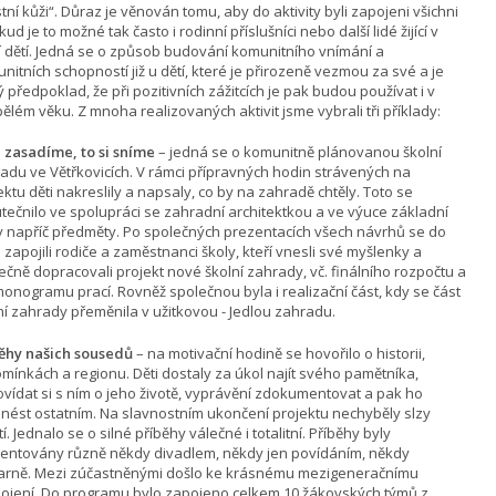
stní kůži“. Důraz je věnován tomu, aby do aktivity byli zapojeni všichni
kud je to možné tak často i rodinní příslušníci nebo další lidé žijící v
í dětí. Jedná se o způsob budování komunitního vnímání a
nitních schopností již u dětí, které je přirozeně vezmou za své a je
ý předpoklad, že při pozitivních zážitcích je pak budou používat i v
ělém věku. Z mnoha realizovaných aktivit jsme vybrali tři příklady:
i zasadíme, to si sníme
– jedná se o komunitně plánovanou školní
adu ve Větřkovicích. V rámci přípravných hodin strávených na
ektu děti nakreslily a napsaly, co by na zahradě chtěly. Toto se
tečnilo ve spolupráci se zahradní architektkou a ve výuce základní
y napříč předměty. Po společných prezentacích všech návrhů se do
 zapojili rodiče a zaměstnanci školy, kteří vnesli své myšlenky a
ečně dopracovali projekt nové školní zahrady, vč. finálního rozpočtu a
onogramu prací. Rovněž společnou byla i realizační část, kdy se část
ní zahrady přeměnila v užitkovou - Jedlou zahradu.
ěhy našich sousedů
– na motivační hodině se hovořilo o historii,
mínkách a regionu. Děti dostaly za úkol najít svého pamětníka,
vídat si s ním o jeho životě, vyprávění zdokumentovat a pak ho
nést ostatním. Na slavnostním ukončení projektu nechyběly slzy
tí. Jednalo se o silné příběhy válečné i totalitní. Příběhy byly
entovány různě někdy divadlem, někdy jen povídáním, někdy
arně. Mezi zúčastněnými došlo ke krásnému mezigeneračnímu
ojení. Do programu bylo zapojeno celkem 10 žákovských týmů z