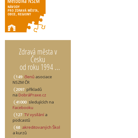
Zdravá města v
Česku
od roku 1994 ...
149
členů
asociace
NSZM ČR
2097
příkladů
na
DobráPraxe.cz
41000
sledujících na
Facebooku
127
TV vysílání
a
podcastů
68
akreditovaných Škol
a kurzů