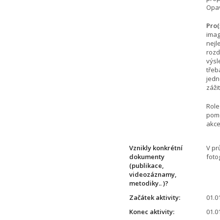
Opa
Pro(
imag
nejl
rozd
výsl
třeb
jedn
záži
Role
pomo
akce
Vznikly konkrétní
V pr
dokumenty
foto
(publikace,
videozáznamy,
metodiky.. )?
Začátek aktivity:
01.0
Konec aktivity:
01.0