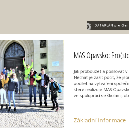
DATAPLÁN
pro člen
MAS Opavsko: Pro(sto
Jak probouzet a posilovat v d
Nechat je zažít pocit, že j
podílet na vytváření společ
které realizuje MAS Opavsko
ve spolupráci se školami, ob
Základní informace