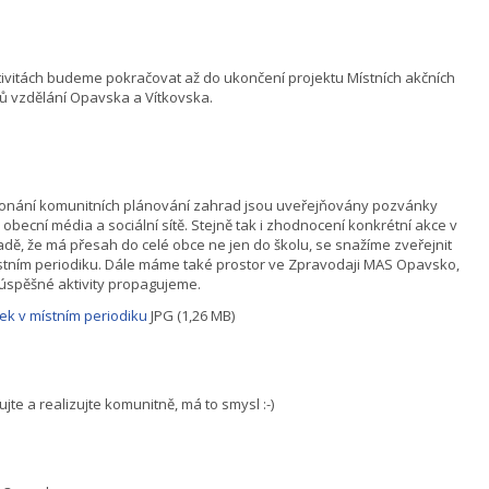
tivitách budeme pokračovat až do ukončení projektu Místních akčních
ů vzdělání Opavska a Vítkovska.
konání komunitních plánování zahrad jsou uveřejňovány pozvánky
 obecní média a sociální sítě. Stejně tak i zhodnocení konkrétní akce v
adě, že má přesah do celé obce ne jen do školu, se snažíme zveřejnit
stním periodiku. Dále máme také prostor ve Zpravodaji MAS Opavsko,
úspěšné aktivity propagujeme.
ek v místním periodiku
JPG (1,26 MB)
ujte a realizujte komunitně, má to smysl :-)