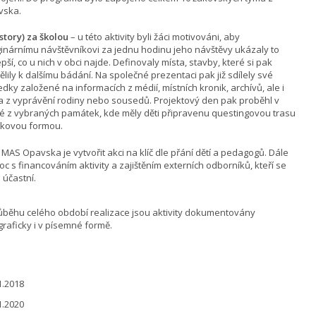
vska.
story) za školou
– u této aktivity byli žáci motivováni, aby
inárnímu návštěvníkovi za jednu hodinu jeho návštěvy ukázaly to
epší, co u nich v obci najde. Definovaly místa, stavby, které si pak
ělily k dalšímu bádání. Na společné prezentaci pak již sdílely své
edky založené na informacích z médií, místních kronik, archívů, ale i
a z vyprávění rodiny nebo sousedů. Projektový den pak proběhl v
é z vybraných památek, kde měly děti připravenu questingovou trasu
tkovou formou.
 MAS Opavska je vytvořit akci na klíč dle přání dětí a pedagogů. Dále
c s financováním aktivity a zajištěním externích odborníků, kteří se
 účastní.
ůběhu celého období realizace jsou aktivity dokumentovány
graficky i v písemné formě.
1.2018
1.2020