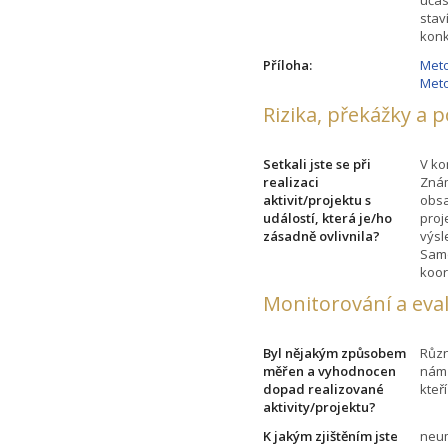
stav
konk
Příloha:
Meto
Meto
Rizika, překážky a 
Setkali jste se při
V ko
realizaci
Znám
aktivit/projektu s
obsa
událostí, která je/ho
proj
zásadně ovlivnila?
výsl
Samo
koor
Monitorování a eva
Byl nějakým způsobem
Různ
měřen a vyhodnocen
nám 
dopad realizované
kteří
aktivity/projektu?
K jakým zjištěním jste
neu