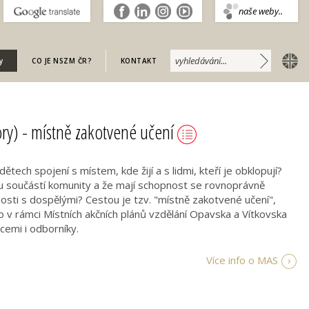
.
naše weby..
english
y
CO JE NSZM ČR?
KONTAKT
ry) - místně zakotvené učení
ětech spojení s místem, kde žijí a s lidmi, kteří je obklopují?
sou součástí komunity a že mají schopnost se rovnoprávně
nosti s dospělými? Cestou je tzv. "místně zakotvené učení",
 v rámci Místních akčních plánů vzdělání Opavska a Vítkovska
cemi i odborníky.
Více info o MAS