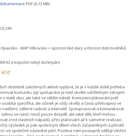
odokumentace
PDF (6,12 MB)
 Kč] 249
Opavsko - MAP Vítkovsko + sponzorské dary a činnost dobrovolníků
000 Kč (rozpočet nebyl dočerpán)
race
šich obdobně založených aktivit vyplývá, že je v každé době potřeba
orovat komunitu. Její spolupráce je totiž skvěle udržitelným zdrojem
n v malé obci, ale také ve větším městě. Komunitní plánování jistě
 osobitá specifika, ale účinek je vždy skvělý a často překvapivý ve
 nadšení, sdílené radosti a intenzitě. Spolupracovat a komunikovat
 sebou se navíc neučí pouze dospělí, ale také děti, kteří mohou
ovat zrod vlastních nápadů, přes plánování až k samotné realizaci.
čný výsledek je pak společným dílem všech zúčastněných a přináší
st i ve společné následné péči. Pozitiva nám postupně sdělují všichni
tníci projektu - žáci, pedagogové, pamětníci, veřejnost. Nejlépe se