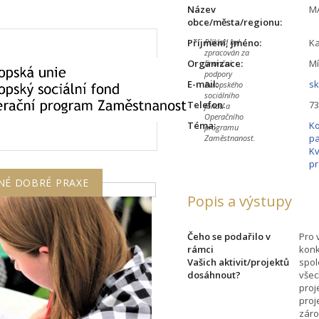
Název
M
obce/města/regionu:
Příjmení, jméno:
Ka
Příklad byl
zpracován za
Organizace:
Mí
finanční
podpory
E-mail:
s
Evropského
sociálního
Telefon:
73
fondu a
Operačního
Téma:
Ko
programu
pa
Zaměstnanost.
Kv
pr
NÉ DOBRÉ PRAXE
Popis a výstupy
Čeho se podařilo v
Pro 
rámci
konk
Vašich aktivit/projektů
spol
dosáhnout?
všec
proj
proj
záro