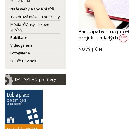
MEDIA NSZM
Naše weby a sociální sítě
TV Zdravá města a podcasty
Média: Články, tiskové
zprávy
Participativní rozpoč
projektu mladých
Publikace
Videogalerie
NOVÝ JIČÍN
Fotogalerie
Odběr novinek
DATAPLÁN
pro členy