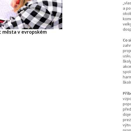
„vla
a po
okol
komu
velk
dosp
et města v evropském
Co s
zahr
proj
usku
škol
akce
spol
harm
škol
Příb
vzpo
popo
před
doje
prez
výtv
prop