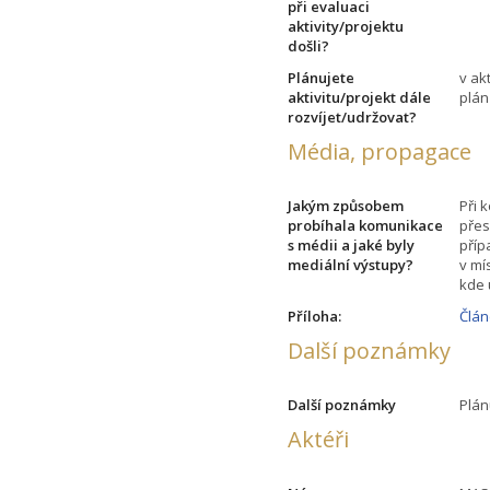
při evaluaci
aktivity/projektu
došli?
Plánujete
v ak
aktivitu/projekt dále
plán
rozvíjet/udržovat?
Média, propagace
Jakým způsobem
Při 
probíhala komunikace
přes
s médii a jaké byly
příp
mediální výstupy?
v mí
kde 
Příloha:
Člán
Další poznámky
Další poznámky
Plán
Aktéři