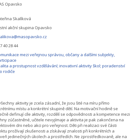
AS Opavsko
teřina Skalíková
stní akční skupina Opavsko
kalikova@masopavsko.cz
7 40 28 44
munikace mezi veřejnou správou, občany a dalšími subjekty,
rticipace
alita a prostupnost vzdělávání; inovativní aktivity škol; poradenství
o rodiče
všechny aktivity je zcela zásadní, že jsou šité na míru přímo
rétnímu místu a konkrétní skupině dětí. Na motivační hodině se
ečně definují cíle aktivity, rozdělí se odpovědnosti a kompetence mezi
hny zúčastněné, učitele nevyjímaje a aktivita je pak zakončena na
ektovém dni nebo akci pro veřejnost. Děti při realizaci své části
ektu prožívají zkušenosti a získávají znalosti při konkrétních a
veň jedinečných úkolech a prostředích. Ne zprostředkovaně, ale na