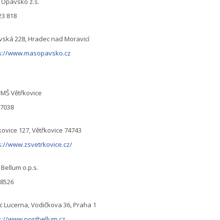
Opavsko z.s.
23 818
ská 228, Hradec nad Moravicí
s://www.masopavsko.cz
 MŠ Větřkovice
27038
kovice 127, Větřkovice 74743
s://www.zsvetrkovice.cz/
 Bellum o.p.s.
48526
c Lucerna, Vodičkova 36, Praha 1
s://www.postbellum.cz