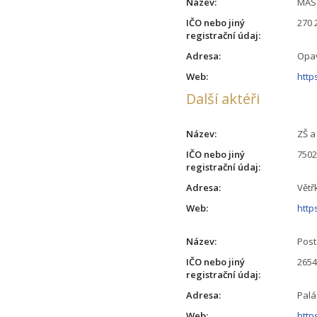
Název:
MAS 
IČO nebo jiný
270 
registrační údaj:
Adresa:
Opav
Web:
http
Další aktéři
Název:
ZŠ a
IČO nebo jiný
750
registrační údaj:
Adresa:
Větř
Web:
http
Název:
Post
IČO nebo jiný
265
registrační údaj:
Adresa:
Palá
Web:
http