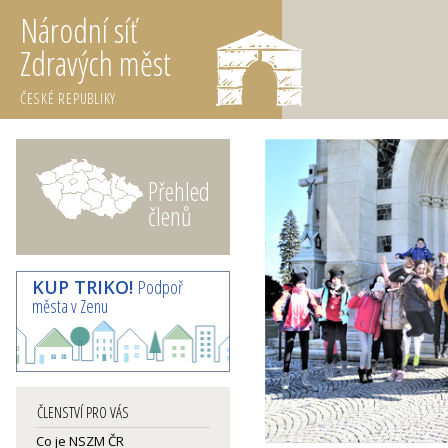
Národní síť
Zdravých měst
ČESKÉ REPUBLIKY
Přehled
členů
KUP TRIKO!
Podpoř
města v Zenu
ČLENSTVÍ PRO VÁS
Co je NSZM ČR