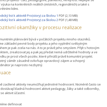
í výuka na konkrétních reáliích (místních, regionálních) a také s
rétními lidmi.
dický list k aktivitě Pro(story) za školou 1
PDF (2,13 MB)
dický list k aktivitě Pro(story) za školou 2
PDF (1,48 MB)
pozitivní okamžiky v procesu realizace
munitním plánování bývá v počátcích projektu mnoho otazníků.
e základní pevné body projektu a jeho vyplnění svébytným
hem je pak zcela na nás. A to je právě jeho smyslem. Přijít s hotovým
ektem, zrealizovat jej a pak jej předat nemá udržitelné hodnoty a ve
edku je prost všech pozitiv, které přináší právě komunitní projekt.
tný záměr zásadně ovlivňuje opravdový zájem a schopný
dinátor je naprosto nezbytný.
luace
ě zacílené aktivity neumožňují jednotné hodnocení. Nicméně často se
dostávají kladná hodnocení aktivit pedagogy, žáky a také odborníky,
 se aktivit účastní.
míme definovat