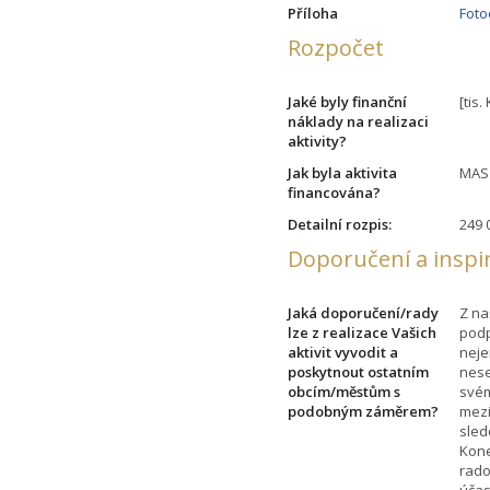
Příloha
Fot
Rozpočet
Jaké byly finanční
[tis.
náklady na realizaci
aktivity?
Jak byla aktivita
MAS 
financována?
Detailní rozpis:
249 
Doporučení a inspi
Jaká doporučení/rady
Z na
lze z realizace Vašich
podp
aktivit vyvodit a
neje
poskytnout ostatním
nese
obcím/městům s
svém
podobným záměrem?
mezi
sled
Kone
rado
účas