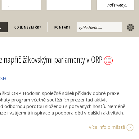
.
naše weby..
english
y
CO JE NSZM ČR?
KONTAKT
e napříč žákovskými parlamenty v ORP
ISH
h škol ORP Hodonín společně sdíleli příklady dobré praxe.
ohatý program včetně soutěžních prezentací aktivit
řed odbornou porotou složenou s pozvaných hostů. Neméně
ze i vzájemná inspirace a podpora dětí v dalších aktivitách.
Více info o městě