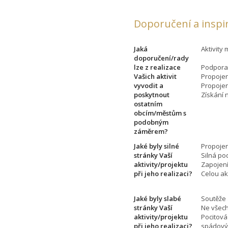
Doporučení a inspi
Jaká
Aktivity
doporučení/rady
lze z realizace
Podpora 
Vašich aktivit
Propojen
vyvodit a
Propojen
poskytnout
Získání 
ostatním
obcím/městům s
podobným
záměrem?
Jaké byly silné
Propoje
stránky Vaší
Silná po
aktivity/projektu
Zapojení
při jeho realizaci?
Celou ak
Jaké byly slabé
Soutěže 
stránky Vaší
Ne všech
aktivity/projektu
Pocitová
při jeho realizaci?
spádovýc