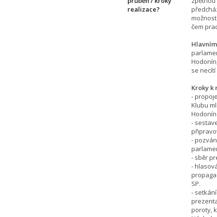
průběh / kroky
zpětnou v
realizace?
předcház
možnost 
čem praco
Hlavním
parlamen
Hodonín,
se necít
Kroky k 
- propoj
Klubu m
Hodonín 
- sestav
připravo
- pozván
parlame
- sběr p
- hlasov
propagac
SP.
- setkán
prezenta
poroty, 