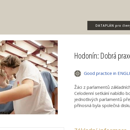
DATAPLÁN
pro člen
Hodonín: Dobrá prax
Good practice in ENGL
Žáci z parlamentů základníc
Celodenní setkání nabídlo b
jednotlivých parlamentů p
přínosná byla společná disku