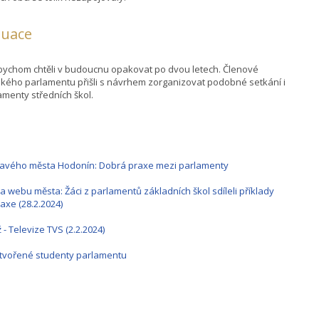
luace
bychom chtěli v budoucnu opakovat po dvou letech. Členové
kého parlamentu přišli s návrhem zorganizovat podobné setkání i
amenty středních škol.
avého města Hodonín: Dobrá praxe mezi parlamenty
a webu města: Žáci z parlamentů základních škol sdíleli příklady
axe (28.2.2024)
 - Televize TVS (2.2.2024)
ytvořené studenty parlamentu