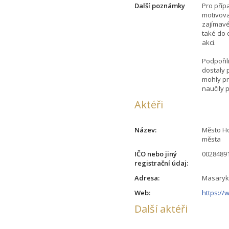
Další poznámky
Pro příp
motivova
zajímavé
také do 
akci.
Podpořil
dostaly 
mohly pr
naučily 
Aktéři
Název:
Město H
města
IČO nebo jiný
0028489
registrační údaj:
Adresa:
Masaryk
Web:
https:/
Další aktéři