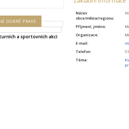
Základní informace
Název
H
obce/města/regionu:
NÉ DOBRÉ PRAXE
Příjmení, jméno:
M
Organizace:
M
turních a sportovních akcí
E-mail:
m
Telefon:
51
Téma:
Kv
pr