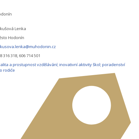
odonín
ikušová Lenka
ěsto Hodonín
ikusova.lenka@muhodonin.cz
8 316 318, 606 714 501
alita a prostupnost vzdělávání; inovativní aktivity škol; poradenství
o rodiče