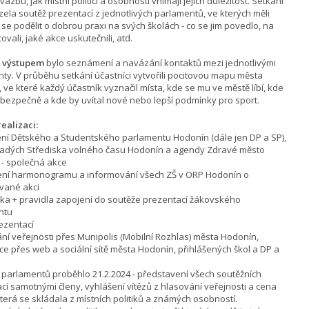
azbu, jak místní politici a osobnosti vnímají jejich důležitost. Setkání
ela soutěž prezentací z jednotlivých parlamentů, ve kterých měli
se podělit o dobrou praxi na svých školách - co se jim povedlo, na
vali, jaké akce uskutečnili, atd.
 výstupem
bylo seznámení a navázání kontaktů mezi jednotlivými
ty. V průběhu setkání účastníci vytvořili pocitovou mapu města
 ve které každý účastník vyznačil místa, kde se mu ve městě líbí, kde
í bezpečně a kde by uvítal nové nebo lepší podmínky pro sport.
realizaci:
ení Dětského a Studentského parlamentu Hodonín (dále jen DP a SP),
ladých Střediska volného času Hodonín a agendy Zdravé město
- společná akce
ení harmonogramu a informování všech ZŠ v ORP Hodonín o
vané akci
ka + pravidla zapojení do soutěže prezentací žákovského
ntu
rezentací
ání veřejnosti přes Munipolis (Mobilní Rozhlas) města Hodonín,
e přes web a sociální sítě města Hodonín, přihlášených škol a DP a
í parlamentů proběhlo 21.2.2024 - představení všech soutěžních
cí samotnými členy, vyhlášení vítězů z hlasování veřejnosti a cena
která se skládala z místních politiků a známých osobností.