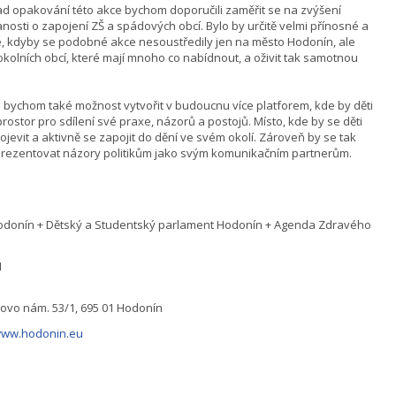
ad opakování této akce bychom doporučili zaměřit se na zvýšení
nosti o zapojení ZŠ a spádových obcí. Bylo by určitě velmi přínosné a
, kdyby se podobné akce nesoustředily jen na město Hodonín, ale
okolních obcí, které mají mnoho co nabídnout, a oživit tak samotnou
i bychom také možnost vytvořit v budoucnu více platforem, kde by děti
prostor pro sdílení své praxe, názorů a postojů. Místo, kde by se děti
ojevit a aktivně se zapojit do dění ve svém okolí. Zároveň by se tak
prezentovat názory politikům jako svým komunikačním partnerům.
odonín + Dětský a Studentský parlament Hodonín + Agenda Zdravého
1
ovo nám. 53/1, 695 01 Hodonín
/www.hodonin.eu