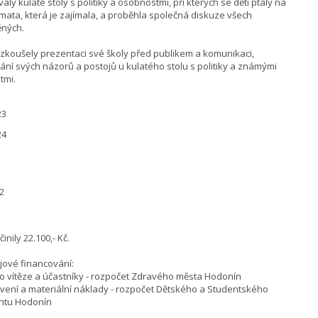
aly kulaté stoly s politiky a osobnostmi, při kterých se děti ptaly na
mata, která je zajímala, a proběhla společná diskuze všech
ěných.
vyzkoušely prezentaci své školy před publikem a komunikaci,
ání svých názorů a postojů u kulatého stolu s politiky a známými
tmi.
23
24
22
inily 22.100,- Kč.
jové financování:
ro vítěze a účastníky - rozpočet Zdravého města Hodonín
tvení a materiální náklady - rozpočet Dětského a Studentského
ntu Hodonín