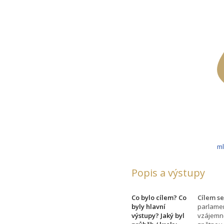
m
Popis a výstupy
Co bylo cílem? Co
Cílem se
byly hlavní
parlamen
výstupy? Jaký byl
vzájemně