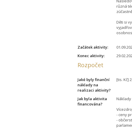
Následov
různá té
zúčastn
Děti si 
vyjadřov
osobnos
Začátek aktivity:
01.09.20
Konec aktivity:
29.02.20
Rozpočet
Jaké byly finanční
[tis. Kč] 
náklady na
realizaci aktivity?
Jak byla aktivita
Náklady č
financována?
Vícezdro
- ceny p
- občers
parlame