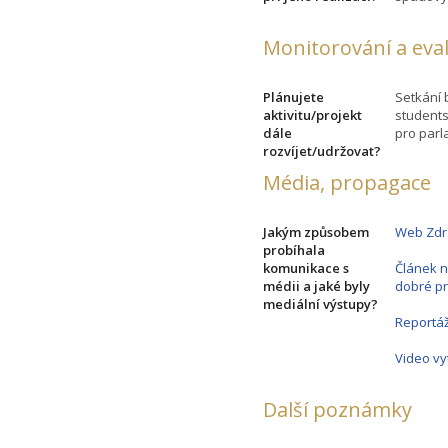
Monitorování a eva
Plánujete
Setkání 
aktivitu/projekt
students
dále
pro parl
rozvíjet/udržovat?
Média, propagace
Jakým způsobem
Web Zdr
probíhala
komunikace s
Článek n
médii a jaké byly
dobré pr
mediální výstupy?
Reportáž
Video v
Další poznámky