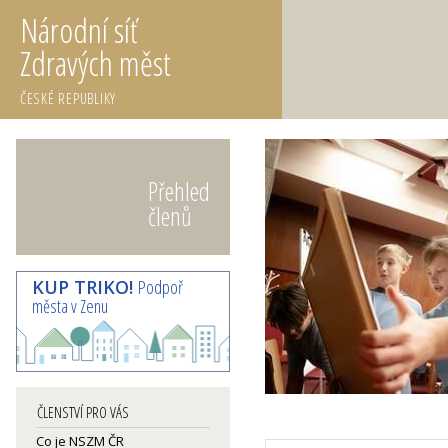
Národní síť
Zdravých měst
ČESKÉ REPUBLIKY
Přehled
členů
KUP TRIKO!
Podpoř
města v Zenu
ČLENSTVÍ PRO VÁS
Co je NSZM ČR