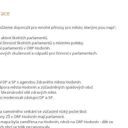
race
 můžeme doporučit pro mnohé přínosy pro město, kterými jsou např.:
aktivit školních parlamentů.
í činností školních parlamentů s místními politiky.
í parlamentů v ORP Hodonín.
nových zkušeností a nápadů pro činnost v parlamentech.
ní DP a SP s agendou Zdravého města Hodonín.
dpora města Hodonín a zúčastněných spádových obcí.
 Mezinárodní sítě zdravých měst.
ci moderovali zástupci DP a SP.
a samotného setkání se zúčastnil nízký počet škol.
ny ZŠ v ORP Hodonín mají parlament.
 mapa byla zaměřena na Hodonín, nikoli na ORP Hodonín - děti ze
h obcí se tolik nezapojovaly.