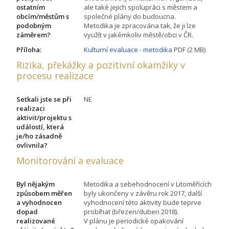
ostatním
ale také jejich spolupráci s městem a
obcím/městům s
společné plány do budoucna.
podobným
Metodika je zpracována tak, že ji lze
záměrem?
využít v jakémkoliv městě/obci v ČR.
Příloha:
Kulturní evaluace - metodika
PDF (2 MB)
Rizika, překážky a pozitivní okamžiky v
procesu realizace
Setkali jste se při
NE
realizaci
aktivit/projektu s
událostí, která
je/ho zásadně
ovlivnila?
Monitorování a evaluace
Byl nějakým
Metodika a sebehodnocení v Litoměřicích
způsobem měřen
byly ukončeny v závěru rok 2017, další
a vyhodnocen
vyhodnocení této aktivity bude teprve
dopad
probíhat (březen/duben 2018).
realizované
V plánu je periodické opakování