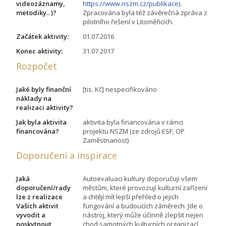
videozáznamy,
https://www.nszm.cz/publikace
).
metodiky.. )?
Zpracována byla též závěrečná zpráva z
pilotního řešení v Litoměřicích.
Začátek aktivity:
01.07.2016
Konec aktivity:
31.07.2017
Rozpočet
Jaké byly finanční
[tis. Kč] nespecifikováno
náklady na
realizaci aktivity?
Jak byla aktivita
aktivita byla financována v rámci
financována?
projektu NSZM (ze zdrojů ESF, OP
Zaměstnanost)
Doporučení a inspirace
Jaká
Autoevaluaci kultury doporučuji všem
doporučení/rady
městům, které provozují kulturní zařízení
lze z realizace
a chtějí mít lepší přehled o jejich
Vašich aktivit
fungování a budoucích záměrech. Jde o
vyvodit a
nástroj, který může účinně zlepšit nejen
poskytnout
chod samotných kulturních organizací,