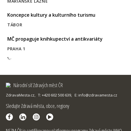
MARIÁNSKÉ LÁZNĚ
Koncepce kultury a kulturního turismu
TÁBOR
MČ propaguje knihkupectví a antikvariáty
PRAHA 1
Národní síť Zdravých měst ČR
ZdravaMesta.cz,
T: +420 602 500 639,
E: info@zdravamesta.cz
Sledujte Zdravá města, obce, regiony
NSZM ČR je certifikovanou platformou programu Zdravé město WHO-