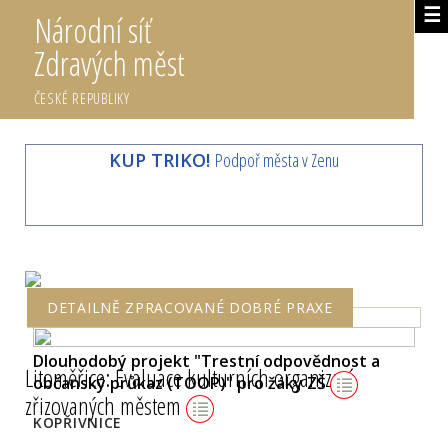
☰
Národní síť
Zdravých měst
ČESKÉ REPUBLIKY
KUP TRIKO!
Podpoř města v Zenu
DETAILNĚ ZPRACOVANÉ DOBRÉ PRAXE
Dlouhodobý projekt "Trestní odpovědnost a
Litoměřice: Evaluace kulturních organizací
občanský průkaz (TOOP)" pro žáky ZŠ
zřizovaných městem
KOPŘIVNICE