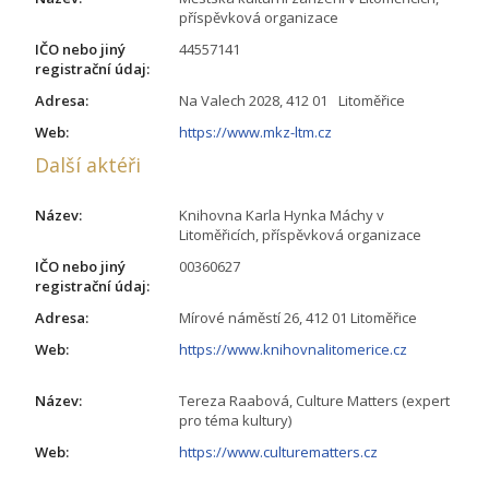
příspěvková organizace
IČO nebo jiný
44557141
registrační údaj:
Adresa:
Na Valech 2028, 412 01 Litoměřice
Web:
https://www.mkz-ltm.cz
Další aktéři
Název:
Knihovna Karla Hynka Máchy v
Litoměřicích, příspěvková organizace
IČO nebo jiný
00360627
registrační údaj:
Adresa:
Mírové náměstí 26, 412 01 Litoměřice
Web:
https://www.knihovnalitomerice.cz
Název:
Tereza Raabová, Culture Matters (expert
pro téma kultury)
Web:
https://www.culturematters.cz