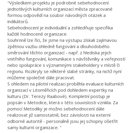
"Výsledkem projektu je podrobné sebehodnocení
jednotlivých kulturních organizací města zpracované
formou odpovědí na soubor návodných otázek a
indikátorů.
Sebehodnocení je individuální a zohledňuje specifika
každé hodnocené organizace.
Souhrnně lze říci, že jsme na výstupu získali zajímavou
zpětnou vazbu ohledně fungování a dlouhodobého
směrování těchto organizací - např. z hlediska jejich
vnitřního fungování, komunikace s návštěvníky a veřejností
nebo spolupráce s významnými stakeholdery v místě či
regionu. Rozkryly se některé slabé stránky, na nichž nyní
můžeme společné dále pracovat.
S ohledem na pilotní realizaci proběhla evaluace kulturních
organizací v Litoměřicích pod dohledem expertky na
kulturu (Dr. Terezy Raabové). Kompletní postup je
popsán v Metodice, která v této souvislosti vznikla. Za
pomocí Metodiky je možno sebehodnocení dále
realizovat již samostatně, bez závislosti na externí
odborné autoritě - personálně jsou jej schopny ošetřit
samy kulturní organizace. "