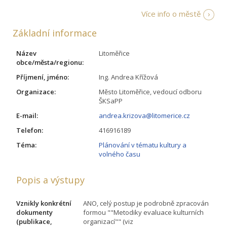
Více info o městě
Základní informace
Název
Litoměřice
obce/města/regionu:
Příjmení, jméno:
Ing. Andrea Křížová
Organizace:
Město Litoměřice, vedoucí odboru
ŠKSaPP
E-mail:
andrea.krizova@litomerice.cz
Telefon:
416916189
Téma:
Plánování v tématu kultury a
volného času
Popis a výstupy
Vznikly konkrétní
ANO, celý postup je podrobně zpracován
dokumenty
formou ""Metodiky evaluace kulturních
(publikace,
organizací"" (viz