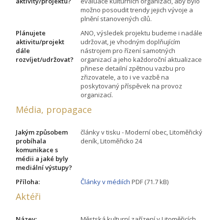
aktivity/projektu?
evaluace kulturních organizací, aby bylo
možno posoudit trendy jejich vývoje a
plnění stanovených cílů.
Plánujete
ANO, výsledek projektu budeme i nadále
aktivitu/projekt
udržovat, je vhodným doplňujícím
dále
nástrojem pro řízení samotných
rozvíjet/udržovat?
organizací a jeho každoroční aktualizace
přinese detailní zpětnou vazbu pro
zřizovatele, a to i ve vazbě na
poskytovaný příspěvek na provoz
organizací.
Média, propagace
Jakým způsobem
články v tisku - Moderní obec, Litoměřický
probíhala
deník, Litoměřicko 24
komunikace s
médii a jaké byly
mediální výstupy?
Příloha:
Články v médiích
PDF (71.7 kB)
Aktéři
Název:
Městská kulturní zařízení v Litoměřicích,