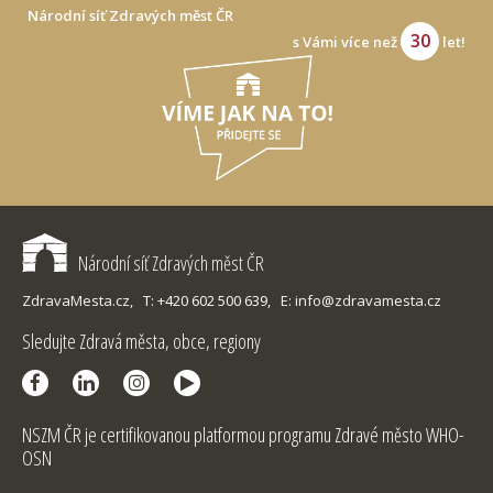
Národní síť Zdravých měst ČR
30
s Vámi více než
let!
Národní síť Zdravých měst ČR
ZdravaMesta.cz,
T: +420 602 500 639,
E: info@zdravamesta.cz
Sledujte Zdravá města, obce, regiony
NSZM ČR je certifikovanou platformou programu Zdravé město WHO-
OSN