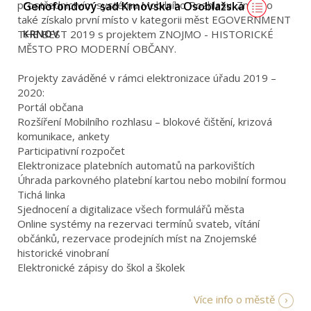
prostřednictvím systému Mobilního Rozhlasu. Znojmo
Genofondový sad Krnovska a Osoblažska
také získalo první místo v kategorii měst EGOVERNMENT
KRNOV
THE BEST 2019 s projektem ZNOJMO - HISTORICKÉ
MĚSTO PRO MODERNÍ OBČANY.
Projekty zaváděné v rámci elektronizace úřadu 2019 –
2020:
Portál občana
Rozšíření Mobilního rozhlasu – blokové čištění, krizová
komunikace, ankety
Participativní rozpočet
Elektronizace platebních automatů na parkovištích
Úhrada parkovného platební kartou nebo mobilní formou
Tichá linka
Sjednocení a digitalizace všech formulářů města
Online systémy na rezervaci termínů svateb, vítání
občánků, rezervace prodejních míst na Znojemské
historické vinobraní
Elektronické zápisy do škol a školek
Více info o městě