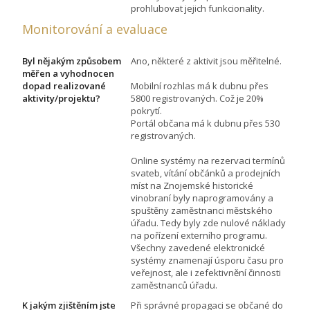
prohlubovat jejich funkcionality.
Monitorování a evaluace
Byl nějakým způsobem
Ano, některé z aktivit jsou měřitelné.
měřen a vyhodnocen
dopad realizované
Mobilní rozhlas má k dubnu přes
aktivity/projektu?
5800 registrovaných. Což je 20%
pokrytí.
Portál občana má k dubnu přes 530
registrovaných.
Online systémy na rezervaci termínů
svateb, vítání občánků a prodejních
míst na Znojemské historické
vinobraní byly naprogramovány a
spuštěny zaměstnanci městského
úřadu. Tedy byly zde nulové náklady
na pořízení externího programu.
Všechny zavedené elektronické
systémy znamenají úsporu času pro
veřejnost, ale i zefektivnění činnosti
zaměstnanců úřadu.
K jakým zjištěním jste
Při správné propagaci se občané do