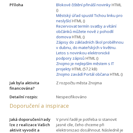
Příloha
Blokové čištění přináší novinky
HTML
()
Městský úřad spustil Tichou linku pro
neslyšící
HTML ()
Rezervovat termín svatby a vítání
občánků můžete nově z pohodlí
domova
HTML ()
Zápisy do základních škol proběhnou
v dubnu, do mateřských v květnu.
Letos s novinkou elektronické
podpory zápisů
HTML ()
Znojmo je nejlepším městem s IT
projekty
HTML (57.2 kB)
Znojmo zavádí Portál občana
HTML ()
Jak byla aktivita
Z rozpočtu města Znojma
financována?
Detailní rozpis:
Nespecifikováno
Doporučení a inspirace
Jaká doporučení/rady
V první řadě je potřeba si stanovit
lze z realizace Vašich
jasné cíle, čeho chceme při
aktivit vyvodit a
elektronizaci dosáhnout. Následně je