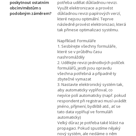
poskytnout ostatním
potřeba udělat důkladnou revizi.
obcím/městům s
Využít elektronizace a provést
podobným záměrem?
důkladnou revizi papírových verzí,
které nejsou optimální. Teprve
následně provést elektronizaci, která
tak přinese optimalizaci systému.
Například: Formuláře
1. Sesbírejte všechny formuláře,
které se v průběhu času
nashromáždily
2. Udělejte revizi jednotlivých políček
formulářů, jestli jsou opravdu
všechna potřebná a případně ty
zbytečné vymazat
3. Nastavte elektronický systém tak,
aby automaticky vyplňoval, co
nejvíce polí automaticky (např. pokud
respondent při registraci musí uvádět
jméno, příjmení, bydliště atd., ať se
tato data vyplňují ve formuláři
automaticky)
Velký důraz je potřeba také klást na
propagaci. Pokud spustíme nějaký
nový systém, ale nedáme o něm