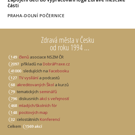
části
PRAHA-DOLNÍ POČERNICE
Zdravá města v Česku
od roku 1994 ...
149
členů
asociace NSZM ČR
2097
příkladů na
DobráPraxe.cz
41000
sledujících na
Facebooku
127
TV vysílání
a podcastů
68
akreditovaných Škol
a kurzů
79
tematických
seminářů
796
diskusních
akcí s veřejností
468
mladých/školních fór
148
pocitových map
32
celostátních
Konferencí
Celkem
1569 akcí