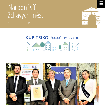
☰
Národní síť
Zdravých měst
ČESKÉ REPUBLIKY
KUP TRIKO!
Podpoř města v Zenu