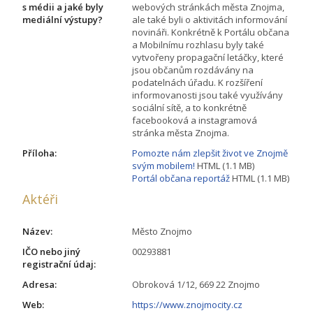
s médii a jaké byly
webových stránkách města Znojma,
mediální výstupy?
ale také byli o aktivitách informování
novináři. Konkrétně k Portálu občana
a Mobilnímu rozhlasu byly také
vytvořeny propagační letáčky, které
jsou občanům rozdávány na
podatelnách úřadu. K rozšíření
informovanosti jsou také využívány
sociální sítě, a to konkrétně
facebooková a instagramová
stránka města Znojma.
Příloha:
Pomozte nám zlepšit život ve Znojmě
svým mobilem!
HTML (1.1 MB)
Portál občana reportáž
HTML (1.1 MB)
Aktéři
Název:
Město Znojmo
IČO nebo jiný
00293881
registrační údaj:
Adresa:
Obroková 1/12, 669 22 Znojmo
Web:
https://www.znojmocity.cz