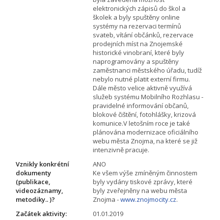
elektronických zápisů do škol a
školek a byly spuštěny online
systémy na rezervaci termínů
svateb, vítání občánků, rezervace
prodejních míst na Znojemské
historické vinobraní, které byly
naprogramovány a spuštěny
zaměstnanci městského úřadu, tudíž
nebylo nutné platit externí firmu.
Dále město velice aktivně využívá
služeb systému Mobilního Rozhlasu -
pravidelné informování občanů,
blokové čištění, fotohlášky, krizová
komunice.V letošním roce je také
plánována modernizace oficiálního
webu města Znojma, na které se již
intenzivně pracuje.
Vznikly konkrétní
ANO
dokumenty
Ke všem výše zmíněným činnostem
(publikace,
byly vydány tiskové zprávy, které
videozáznamy,
byly zveřejněny na webu města
metodiky.. )?
Znojma -
www.znojmocity.cz
.
Začátek aktivity:
01.01.2019