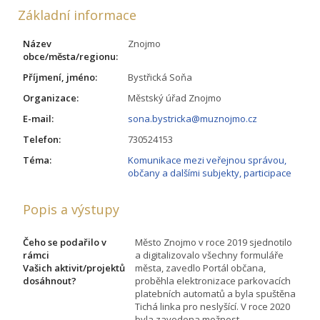
Základní informace
Název
Znojmo
obce/města/regionu:
Příjmení, jméno:
Bystřická Soňa
Organizace:
Městský úřad Znojmo
E-mail:
sona.bystricka@muznojmo.cz
Telefon:
730524153
Téma:
Komunikace mezi veřejnou správou,
občany a dalšími subjekty, participace
Popis a výstupy
Čeho se podařilo v
Město Znojmo v roce 2019 sjednotilo
rámci
a digitalizovalo všechny formuláře
Vašich aktivit/projektů
města, zavedlo Portál občana,
dosáhnout?
proběhla elektronizace parkovacích
platebních automatů a byla spuštěna
Tichá linka pro neslyšící. V roce 2020
byla zavedena možnost