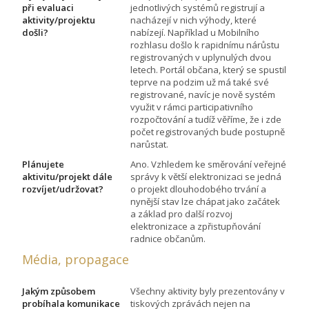
při evaluaci
jednotlivých systémů registrují a
aktivity/projektu
nacházejí v nich výhody, které
došli?
nabízejí. Například u Mobilního
rozhlasu došlo k rapidnímu nárůstu
registrovaných v uplynulých dvou
letech. Portál občana, který se spustil
teprve na podzim už má také své
registrované, navíc je nově systém
využit v rámci participativního
rozpočtování a tudíž věříme, že i zde
počet registrovaných bude postupně
narůstat.
Plánujete
Ano. Vzhledem ke směrování veřejné
aktivitu/projekt dále
správy k větší elektronizaci se jedná
rozvíjet/udržovat?
o projekt dlouhodobého trvání a
nynější stav lze chápat jako začátek
a základ pro další rozvoj
elektronizace a zpřistupňování
radnice občanům.
Média, propagace
Jakým způsobem
Všechny aktivity byly prezentovány v
probíhala komunikace
tiskových zprávách nejen na