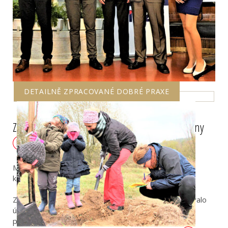
DETAILNĚ ZPRACOVANÉ DOBRÉ PRAXE
Znojmo: Moderní komunikace radnice s občany
Město Znojmo se sérií projektů snaží o zefektivnění
komunikace mezi občanem a úřadem.
Znojmo bylo mezi prvními městy v ČR, které realizovalo
úspěšné propojení s „Národním portálem občana“ a
prvním městem v ČR s avizací blokového čištění