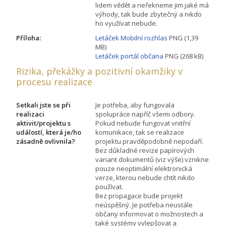
lidem vědět a neřekneme jim jaké má
výhody, tak bude zbytečný a nikdo
ho využívat nebude.
Příloha:
Letáček Mobilní rozhlas
PNG (1,39
MB)
Letáček portál občana
PNG (268 kB)
Rizika, překážky a pozitivní okamžiky v
procesu realizace
Setkali jste se při
Je potřeba, aby fungovala
realizaci
spolupráce napříč všemi odbory.
aktivit/projektu s
Pokud nebude fungovat vnitřní
událostí, která je/ho
komunikace, tak se realizace
zásadně ovlivnila?
projektu pravděpodobně nepodaří.
Bez důkladné revize papírových
variant dokumentů (viz výše) vznikne
pouze neoptimální elektronická
verze, kterou nebude chtít nikdo
používat.
Bez propagace bude projekt
neúspěšný. Je potřeba neustále
občany informovat o možnostech a
také systémy vylepšovat a