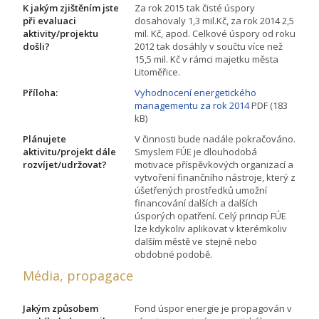
K jakým zjištěním jste
Za rok 2015 tak čisté úspory
při evaluaci
dosahovaly 1,3 mil.Kč, za rok 2014 2,5
aktivity/projektu
mil. Kč, apod. Celkové úspory od roku
došli?
2012 tak dosáhly v součtu více než
15,5 mil. Kč v rámci majetku města
Litoměřice.
Příloha:
Vyhodnocení energetického
managementu za rok 2014
PDF (183
kB)
Plánujete
V činnosti bude nadále pokračováno.
aktivitu/projekt dále
Smyslem FÚE je dlouhodobá
rozvíjet/udržovat?
motivace příspěvkových organizací a
vytvoření finančního nástroje, který z
úšetřených prostředků umožní
financování dalších a dalších
úsporých opatření. Celý princip FÚE
lze kdykoliv aplikovat v kterémkoliv
dalším městě ve stejné nebo
obdobné podobě.
Média, propagace
Jakým způsobem
Fond úspor energie je propagován v