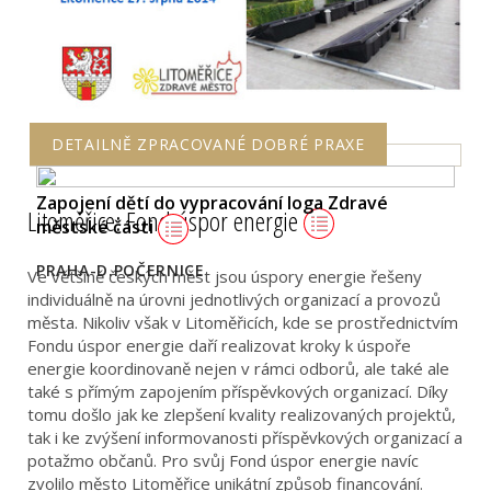
DETAILNĚ ZPRACOVANÉ DOBRÉ PRAXE
Zapojení dětí do vypracování loga Zdravé
Litoměřice: Fond úspor energie
městské části
PRAHA-D.POČERNICE
Ve většině českých měst jsou úspory energie řešeny
individuálně na úrovni jednotlivých organizací a provozů
města. Nikoliv však v Litoměřicích, kde se prostřednictvím
Fondu úspor energie daří realizovat kroky k úspoře
energie koordinovaně nejen v rámci odborů, ale také ale
také s přímým zapojením příspěvkových organizací. Díky
tomu došlo jak ke zlepšení kvality realizovaných projektů,
tak i ke zvýšení informovanosti příspěvkových organizací a
potažmo občanů. Pro svůj Fond úspor energie navíc
zvolilo město Litoměřice unikátní způsob financování.