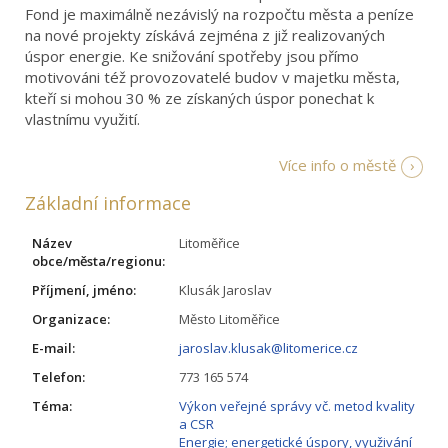
Fond je maximálně nezávislý na rozpočtu města a peníze
na nové projekty získává zejména z již realizovaných
úspor energie. Ke snižování spotřeby jsou přímo
motivováni též provozovatelé budov v majetku města,
kteří si mohou 30 % ze získaných úspor ponechat k
vlastnímu využití.
Více info o městě
Základní informace
Název
Litoměřice
obce/města/regionu:
Příjmení, jméno:
Klusák Jaroslav
Organizace:
Město Litoměřice
E-mail:
jaroslav.klusak@litomerice.cz
Telefon:
773 165 574
Téma:
Výkon veřejné správy vč. metod kvality
a CSR
Energie; energetické úspory, využivání