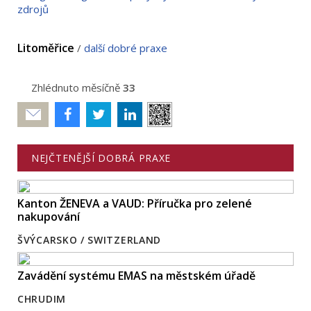
zdrojů
Litoměřice
/
další dobré praxe
Zhlédnuto měsíčně
33
Poslat
NEJČTENĚJŠÍ DOBRÁ PRAXE
Kanton ŽENEVA a VAUD: Příručka pro zelené
nakupování
ŠVÝCARSKO / SWITZERLAND
Zavádění systému EMAS na městském úřadě
CHRUDIM