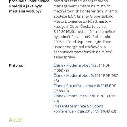
probíhala komunikace
rámci prezentací energetického
s médii a jaké byly
managementu města na místních i
mediální výstupy?
mezinárodních konferencích. V rámci
soutěže E.ON Energy Globe získalo
Město Litoměřice za FÚE 2. místo v
kategorii Obec (Česká televize,
8.10.2016).Starosta města Litoměřice
byl odměněn v soutěži Politik roku
2016 za Fond úspor energie. Fond
úspor energie byl zmiňován i v
časopisech zaměřených na místní
samosprávy.
Příloha:
Článek Moderní obec 1/2014
PDF
(1098 kB)
Článek Moderní obec 5/2014
PDF (987
kB)
Článek Pro města a obce 8/2015
PDF
(7588 kB)
Článek Smart Cities 1/2016
PDF (1369
kB)
Prezentace Infinite Solutions
konference - Riga 2015
PDF (1643 kB)
Aktéři