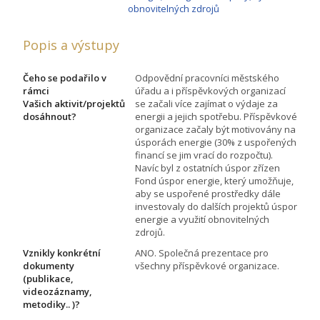
obnovitelných zdrojů
Popis a výstupy
Čeho se podařilo v
Odpovědní pracovníci městského
rámci
úřadu a i příspěvkových organizací
Vašich aktivit/projektů
se začali více zajímat o výdaje za
dosáhnout?
energii a jejich spotřebu. Příspěvkové
organizace začaly být motivovány na
úsporách energie (30% z uspořených
financí se jim vrací do rozpočtu).
Navíc byl z ostatních úspor zřízen
Fond úspor energie, který umožňuje,
aby se uspořené prostředky dále
investovaly do dalších projektů úspor
energie a využití obnovitelných
zdrojů.
Vznikly konkrétní
ANO. Společná prezentace pro
dokumenty
všechny příspěvkové organizace.
(publikace,
videozáznamy,
metodiky.. )?