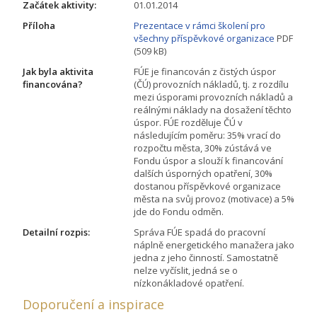
Začátek aktivity:
01.01.2014
Příloha
Prezentace v rámci školení pro
všechny příspěvkové organizace
PDF
(509 kB)
Jak byla aktivita
FÚE je financován z čistých úspor
financována?
(ČÚ) provozních nákladů, tj. z rozdílu
mezi úsporami provozních nákladů a
reálnými náklady na dosažení těchto
úspor. FÚE rozděluje ČÚ v
následujícím poměru: 35% vrací do
rozpočtu města, 30% zústává ve
Fondu úspor a slouží k financování
dalších úsporných opatření, 30%
dostanou příspěvkové organizace
města na svůj provoz (motivace) a 5%
jde do Fondu odměn.
Detailní rozpis:
Správa FÚE spadá do pracovní
náplně energetického manažera jako
jedna z jeho činností. Samostatně
nelze vyčíslit, jedná se o
nízkonákladové opatření.
Doporučení a inspirace