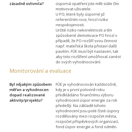
zásadně ovlivnila?
úsporná opatření jste měli stále čím
motivovat uživatele.
U PO, které byly úsporné již
referenčním roce, hrozí riziko
nespokojenosti.
Určité riziko nekorektnosti a tím
způsobené demotivace PO hrozí v
případě, že PO rozšíří svou činnost
např. mateřská škola přistaví další
pavilón. FÚE musí být nastaven, tak
aby toto rozšíření umožňoval zanést
do svých vyhodnocování.
Monitorování a evaluace
Byl nějakým způsobem
FÚE je vyhodnocován každoročně,
měřen a vyhodnocen
kdy je v první polovině roku
dopad realizované
předkládáno finančnímu výboru
aktivity/projektu?
vyhodnocení úspor energie za rok
předešlý. Na základě tohoto
vyhodnocení jsou poté čísté úspory
rozdělovány mezi rozpočet města,
rozpočet příspěvkových organizací,
fond úspor energie a fond odměn.