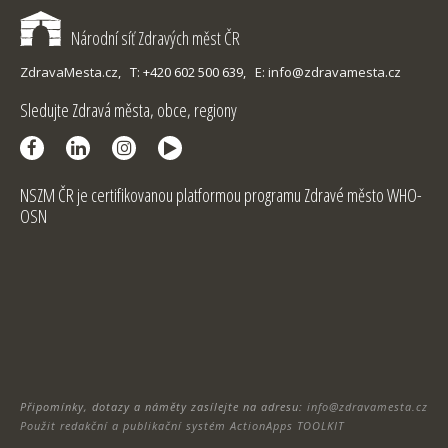
Národní síť Zdravých měst ČR
ZdravaMesta.cz,
T: +420 602 500 639,
E: info@zdravamesta.cz
Sledujte Zdravá města, obce, regiony
NSZM ČR je certifikovanou platformou programu Zdravé město WHO-
OSN
Připomínky, dotazy a náměty zasílejte na adresu:
info@zdravamesta.cz
Použit redakční a publikační systém ActionApps TOOLKIT