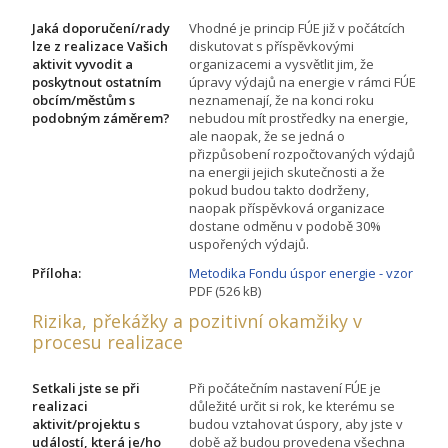
Jaká doporučení/rady
Vhodné je princip FÚE již v počátcích
lze z realizace Vašich
diskutovat s příspěvkovými
aktivit vyvodit a
organizacemi a vysvětlit jim, že
poskytnout ostatním
úpravy výdajů na energie v rámci FÚE
obcím/městům s
neznamenají, že na konci roku
podobným záměrem?
nebudou mít prostředky na energie,
ale naopak, že se jedná o
přizpůsobení rozpočtovaných výdajů
na energii jejich skutečnosti a že
pokud budou takto dodrženy,
naopak příspěvková organizace
dostane odměnu v podobě 30%
uspořených výdajů.
Příloha:
Metodika Fondu úspor energie - vzor
PDF (526 kB)
Rizika, překážky a pozitivní okamžiky v
procesu realizace
Setkali jste se při
Při počátečním nastavení FÚE je
realizaci
důležité určit si rok, ke kterému se
aktivit/projektu s
budou vztahovat úspory, aby jste v
událostí, která je/ho
době až budou provedena všechna