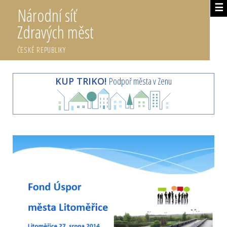
☰
Národní síť
Zdravých měst
ČESKÉ REPUBLIKY
KUP TRIKO!
Podpoř města v Zenu