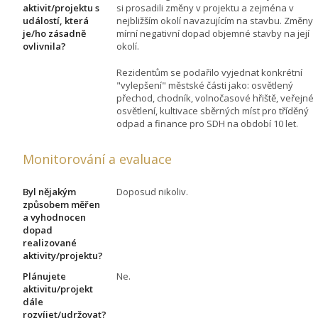
aktivit/projektu s
si prosadili změny v projektu a zejména v
událostí, která
nejbližším okolí navazujícím na stavbu. Změny
je/ho zásadně
mírní negativní dopad objemné stavby na její
ovlivnila?
okolí.
Rezidentům se podařilo vyjednat konkrétní
"vylepšení" městské části jako: osvětlený
přechod, chodník, volnočasové hřiště, veřejné
osvětlení, kultivace sběrných míst pro tříděný
odpad a finance pro SDH na období 10 let.
Monitorování a evaluace
Byl nějakým
Doposud nikoliv.
způsobem měřen
a vyhodnocen
dopad
realizované
aktivity/projektu?
Plánujete
Ne.
aktivitu/projekt
dále
rozvíjet/udržovat?