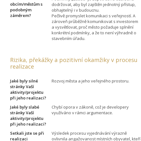
obcím/městům s
dodržovat, aby byl zajištěn jednotný přístup,
podobným
obhajitelný i v budoucnu.
záměrem?
Pečlivě promyslet komunikaci s veřejností. A
zároveň průběžně komunikovat s investorem
a vysvětlovat, proč město požaduje splnění
konkrétní podmínky, a že to není výhradně o
stavebním úřadu.
Rizika, překážky a pozitivní okamžiky v procesu
realizace
Jaké byly silné
Rozvoj města a jeho veřejného prostoru.
stránky Vaší
aktivity/projektu
při jeho realizaci?
Jaké byly slabé
Chybí opora v zákoně, což je developery
stránky Vaší
využíváno v rámci argumentace.
aktivity/projektu
při jeho realizaci?
Setkali jste se při
Výsledek procesu vyjednávání výrazně
realizaci
ovlivnila angažovanost místních obyvatel, kteří