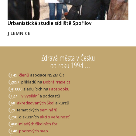
Urbanistická studie sídliště Spořilov
JILEMNICE
Zdravá města v Česku
od roku 1994 ...
149
členů
asociace NSZM ČR
2097
příkladů na
DobráPraxe.cz
41000
sledujících na
Facebooku
127
TV vysílání
a podcastů
68
akreditovaných Škol
a kurzů
79
tematických
seminářů
796
diskusních
akcí s veřejností
468
mladých/školních fór
148
pocitových map