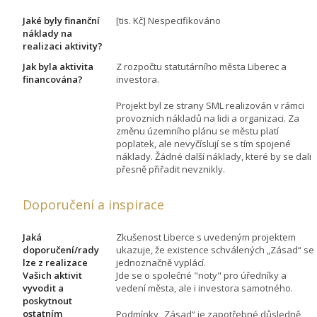
Jaké byly finanční
[tis. Kč] Nespecifikováno
náklady na
realizaci aktivity?
Jak byla aktivita
Z rozpočtu statutárního města Liberec a
financována?
investora.
Projekt byl ze strany SML realizován v rámci
provozních nákladů na lidi a organizaci. Za
změnu územního plánu se městu platí
poplatek, ale nevyčíslují se s tím spojené
náklady. Žádné další náklady, které by se dali
přesně přiřadit nevznikly.
Doporučení a inspirace
Jaká
Zkušenost Liberce s uvedeným projektem
doporučení/rady
ukazuje, že existence schválených „Zásad“ se
lze z realizace
jednoznačně vyplácí.
Vašich aktivit
Jde se o společné "noty" pro úředníky a
vyvodit a
vedení města, ale i investora samotného.
poskytnout
ostatním
Podmínky „Zásad“ je zapotřebné důsledně