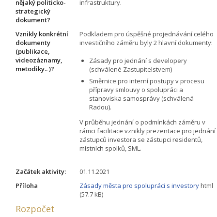
nějaký politicko-
infrastruktury.
strategický
dokument?
Vznikly konkrétní
Podkladem pro úspěšné projednávání celého
dokumenty
investičního záměru byly 2 hlavní dokumenty:
(publikace,
videozáznamy,
Zásady pro jednání s developery
metodiky.. )?
(schválené Zastupitelstvem)
Směrnice pro interní postupy v procesu
přípravy smlouvy o spolupráci a
stanoviska samosprávy (schválená
Radou).
V průběhu jednání o podmínkách záměru v
rámci facilitace vznikly prezentace pro jednání
zástupců investora se zástupci residentů,
místních spolků, SML.
Začátek aktivity:
01.11.2021
Příloha
Zásady města pro spolupráci s investory
html
(57.7 kB)
Rozpočet