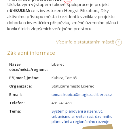
Ukázkovým výstupem takové spolupráce je projekt
CHRUDIM
města Liberce s investorem Hengst Filtration., Díky
aktivnímu přístupu města i rezidentů vznikla v projektu
dohoda o investičním příspěvku, změně územního plánu i
konkrétních zlepšeních veřejného prostoru.
Více info o statutárním městě
Základní informace
Název
Liberec
obce/města/regionu:
Příjmení, jméno:
Kubica, Tomáš
Organizace:
Statutární město Liberec
E-mail:
tomas.kubica@magistrat.liberec.cz
Telefon:
485 243 468
Téma:
Systém plánování a řízení, vč.
urbanismu a revitalizací, územního
plánování a regionálního rozvoje