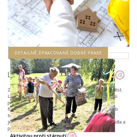
DETAILNĚ ZPRACOVANÉ DOBRÉ PRAXE
Liberec: Zásady pro investory v praxi fungují
Zásady pro investory využívá v praxi čím dál více měst.
Liberec mezi ně také patří už do roku 2021, kde tato
pravidla byla městem schválena. Po několika letech
fungování Zásad v praxi se ukazuje, že tento způsob
transparentní spolupráce města s investory je
jednoznačně přínosný. Zásady nastavují jasná pravidla a
přinášejí oboustrannou jistotu i přehlednost.
Aktivitou proti stárnutí