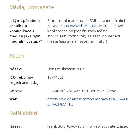
Média, propagace
Jakým způsobem
Standardním postupem SML, a to mediálními
probíhala
zprávami na
www.liberec.cz
, on-line tiskové
komunikace s
konference po jednání rady města,
médii a jaké byly
individuální rozhovory se zástupci vedení
mediální výstupy?
města (gesční náměstek, primátor).
Aktéři
Název:
Hengst Filtration, s.r.o.
IČO nebo jiný
10744002
registrační údaj:
Adresa:
Slovanská 781, 463 12, Liberec 25 - Vesec
Web:
https://www.hengst.com/cs/domovsk%C3%A1-
str%C3%A1nka
Další aktéři
Název:
Frank Bold Advokáti s. r. o. - zpracovatel Zásad