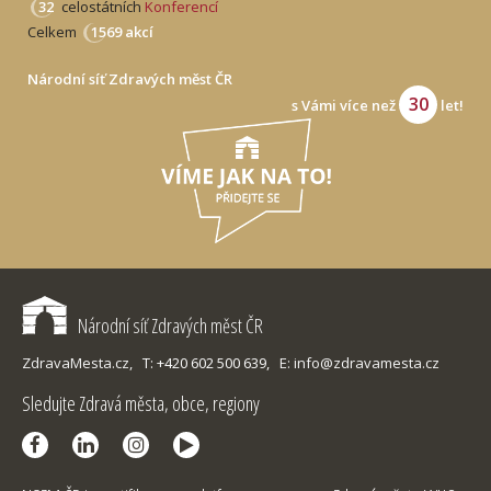
32
celostátních
Konferencí
Celkem
1569 akcí
Národní síť Zdravých měst ČR
30
s Vámi více než
let!
Národní síť Zdravých měst ČR
ZdravaMesta.cz,
T: +420 602 500 639,
E: info@zdravamesta.cz
Sledujte Zdravá města, obce, regiony