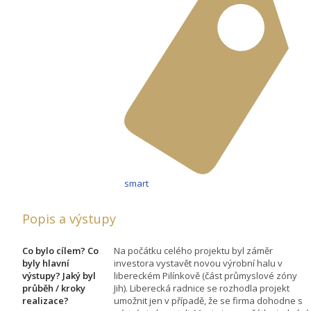
smart
Popis a výstupy
Co bylo cílem? Co
Na počátku celého projektu byl záměr
byly hlavní
investora vystavět novou výrobní halu v
výstupy? Jaký byl
libereckém Pilínkově (část průmyslové zóny
průběh / kroky
Jih). Liberecká radnice se rozhodla projekt
realizace?
umožnit jen v případě, že se firma dohodne s