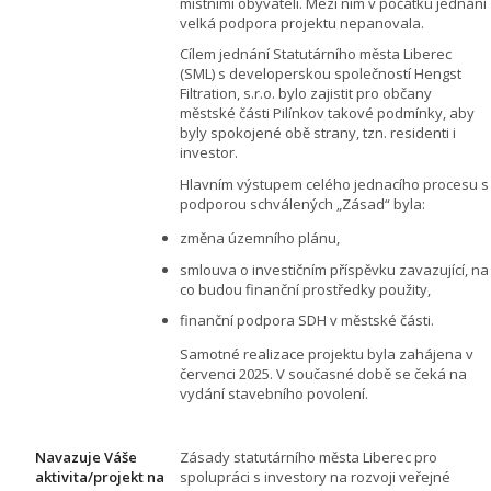
místními obyvateli. Mezi nim v počátku jednání
velká podpora projektu nepanovala.
Cílem jednání Statutárního města Liberec
(SML) s developerskou společností Hengst
Filtration, s.r.o. bylo zajistit pro občany
městské části Pilínkov takové podmínky, aby
byly spokojené obě strany, tzn. residenti i
investor.
Hlavním výstupem celého jednacího procesu s
podporou schválených „Zásad“ byla:
změna územního plánu,
smlouva o investičním příspěvku zavazující, na
co budou finanční prostředky použity,
finanční podpora SDH v městské části.
Samotné realizace projektu byla zahájena v
červenci 2025. V současné době se čeká na
vydání stavebního povolení.
Navazuje Váše
Zásady statutárního města Liberec pro
aktivita/projekt na
spolupráci s investory na rozvoji veřejné