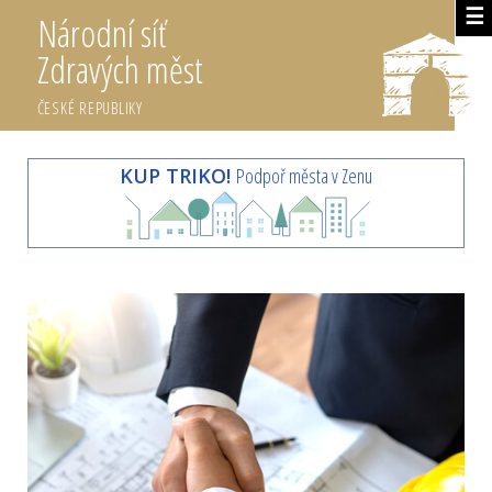
☰
Národní síť
Zdravých měst
ČESKÉ REPUBLIKY
KUP TRIKO!
Podpoř města v Zenu