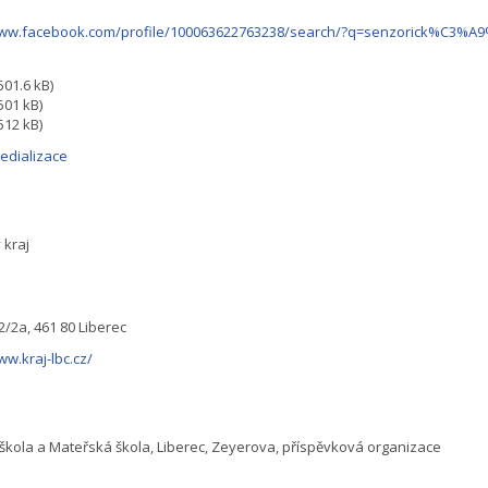
/www.facebook.com/profile/100063622763238/search/?q=senzorick%C
501.6 kB)
501 kB)
512 kB)
edializace
 kraj
2/2a, 461 80 Liberec
ww.kraj-lbc.cz/
škola a Mateřská škola, Liberec, Zeyerova, příspěvková organizace