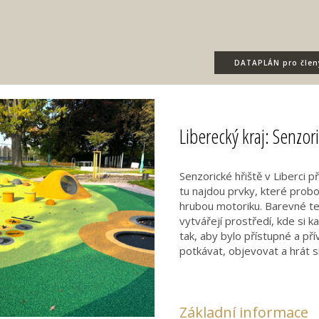
DATAPLÁN
pro člen
Liberecký kraj: Senzor
Senzorické hřiště v Liberci p
tu najdou prvky, které probo
hrubou motoriku. Barevné tex
vytvářejí prostředí, kde si k
tak, aby bylo přístupné a př
potkávat, objevovat a hrát s
Základní informace