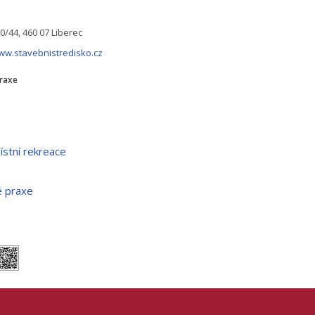
60/44, 460 07 Liberec
www.stavebnistredisko.cz
praxe
ístní rekreace
é praxe