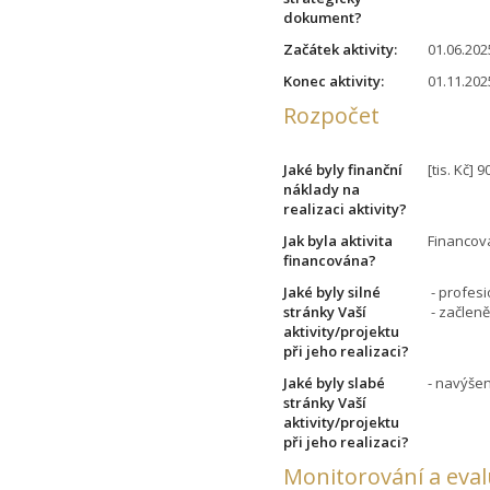
dokument?
Začátek aktivity:
01.06.202
Konec aktivity:
01.11.202
Rozpočet
Jaké byly finanční
[tis. Kč] 
náklady na
realizaci aktivity?
Jak byla aktivita
Financov
financována?
Jaké byly silné
- profes
stránky Vaší
- začleně
aktivity/projektu
při jeho realizaci?
Jaké byly slabé
- navýšen
stránky Vaší
aktivity/projektu
při jeho realizaci?
Monitorování a eva