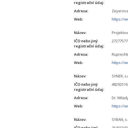
registrační údaj:
Adresa:
Zeyerova 
Web:
https://w
Název:
Projektov
IČO nebo jiný
27277577
registrační údaj:
Adresa:
Ruprechti
Web:
https://w
Název:
SYNER, s.
IČO nebo jiný
48292516
registrační údaj:
Adresa:
Dr. Milad
Web:
https://
Název:
SYBAN, s.
IČO nebo jiný
25401343