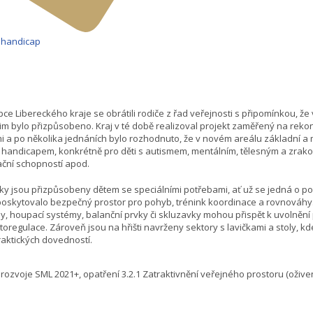
handicap
ce Libereckého kraje se obrátili rodiče z řad veřejnosti s připomínkou, že v
jim bylo přizpůsobeno. Kraj v té době realizoval projekt zaměřený na reko
i a po několika jednáních bylo rozhodnuto, že v novém areálu základní a
 s handicapem, konkrétně pro děti s autismem, mentálním, tělesným a zra
ční schopností apod.
ky jsou přizpůsobeny dětem se speciálními potřebami, ať už se jedná o použi
poskytovalo bezpečný prostor pro pohyb, trénink koordinace a rovnováhy.
y, houpací systémy, balanční prvky či skluzavky mohou přispět k uvolnění
utoregulace. Zároveň jsou na hřišti navrženy sektory s lavičkami a stoly, 
raktických dovedností.
 rozvoje SML 2021+, opatření 3.2.1 Zatraktivnění veřejného prostoru (ožive