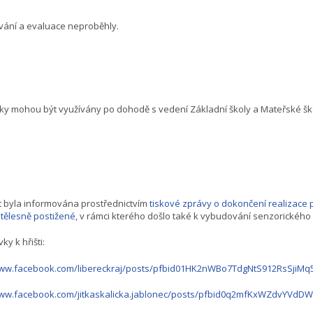
vání a evaluace neproběhly.
ky mohou být využívány po dohodě s vedení Základní školy a Mateřské ško
t byla informována prostřednictvím
tiskové zprávy o dokončení realizace
 tělesně postižené
, v rámci kterého došlo také k vybudování senzorického h
ky k hřišti:
www.facebook.com/libereckraj/posts/pfbid01HK2nWBo7TdgNtS912RsSjiM
/www.facebook.com/jitkaskalicka.jablonec/posts/pfbid0q2mfKxWZdvY