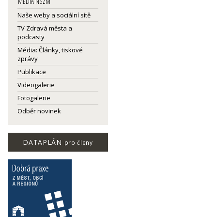
MEDIA NSZM
Naše weby a sociální sítě
TV Zdravá města a
podcasty
Média: Články, tiskové
zprávy
Publikace
Videogalerie
Fotogalerie
Odběr novinek
DATAPLÁN
pro členy