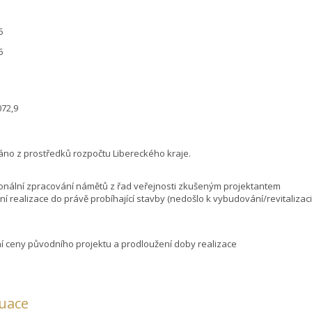
5
5
9072,9
áno z prostředků rozpočtu Libereckého kraje.
ionální zpracování námětů z řad veřejnosti zkušeným projektantem
ní realizace do právě probíhající stavby (nedošlo k vybudování/revitaliza
í ceny původního projektu a prodloužení doby realizace
luace