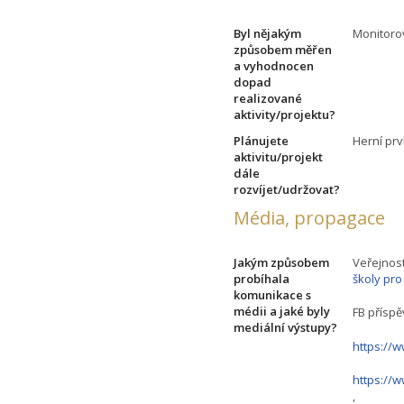
Byl nějakým
Monitoro
způsobem měřen
a vyhodnocen
dopad
realizované
aktivity/projektu?
Plánujete
Herní prv
aktivitu/projekt
dále
rozvíjet/udržovat?
Média, propagace
Jakým způsobem
Veřejnos
probíhala
školy pro
komunikace s
médii a jaké byly
FB příspěv
mediální výstupy?
https://
https:/
,