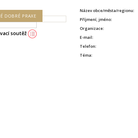
Název obce/města/regionu:
É DOBRÉ PRAXE
Příjmení, jméno:
Organizace:
ovací soutěž
E-mail:
Telefon:
Téma: