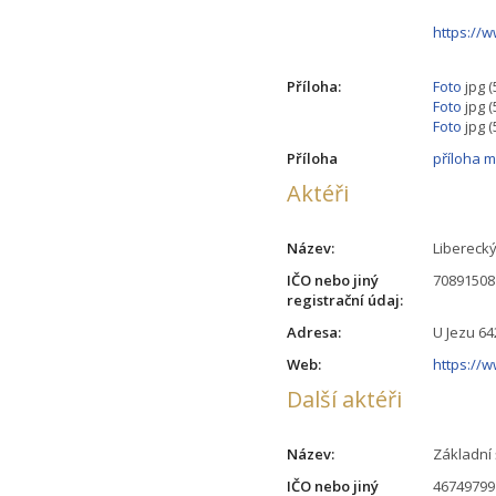
https:/
Příloha:
Foto
jpg (
Foto
jpg (
Foto
jpg (
Příloha
příloha m
Aktéři
Název:
Liberecký
IČO nebo jiný
70891508
registrační údaj:
Adresa:
U Jezu 64
Web:
https://w
Další aktéři
Název:
Základní 
IČO nebo jiný
46749799