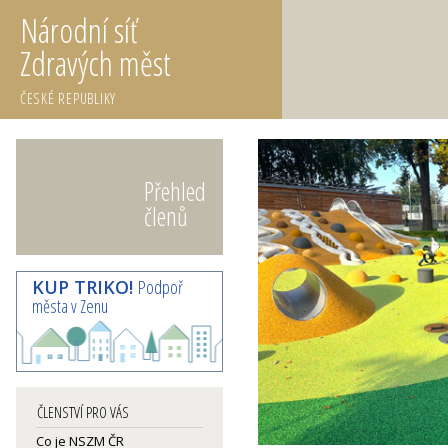
Národní síť
Zdravých měst
ČESKÉ REPUBLIKY
Přehled
členů
KUP TRIKO!
Podpoř
města v Zenu
ČLENSTVÍ PRO VÁS
Co je NSZM ČR