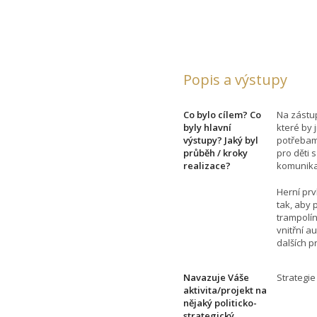
Popis a výstupy
Co bylo cílem? Co
Na zástup
byly hlavní
které by 
výstupy? Jaký byl
potřebam
průběh / kroky
pro děti
realizace?
komunika
Herní prv
tak, aby 
trampolín
vnitřní a
dalších p
Navazuje Váše
Strategie
aktivita/projekt na
nějaký politicko-
strategický