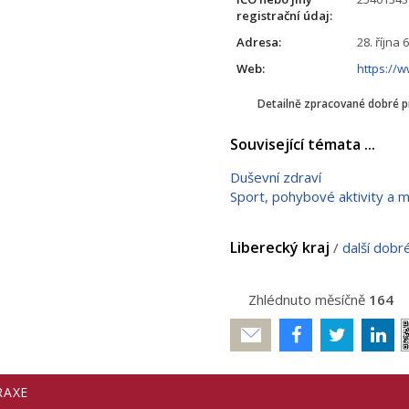
registrační údaj:
Adresa:
28. října 
Web:
https://
Detailně zpracované dobré 
Související témata ...
Duševní zdraví
Sport, pohybové aktivity a m
Liberecký kraj
/
další dobr
Zhlédnuto měsíčně
164
Poslat
RAXE