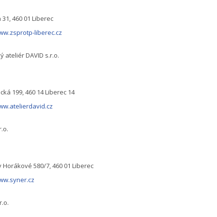
31, 460 01 Liberec
ww.zsprotp-liberec.cz
ý ateliér DAVID s.r.o.
cká 199, 460 14 Liberec 14
ww.atelierdavid.cz
r.o.
y Horákové 580/7, 460 01 Liberec
www.syner.cz
r.o.