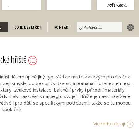
.
naše weby..
english
y
CO JE NSZM ČR?
KONTAKT
ické hřiště
řináší dětem úplně jiný typ zážitku: místo klasických prolézaček
uzejí smysly, podporují zvídavost a pomáhají rozvíjet jemnou i
tury, zvukové instalace, balanční prvky i přírodní materiály
aždý malý návštěvník najde „to svoje“. Hřiště je navíc navržené
ívětivé i pro děti se specifickými potřebami, takže se tu mohou
i společně.
Více info o kraji