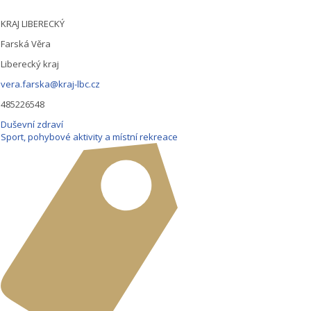
KRAJ LIBERECKÝ
Farská Věra
Liberecký kraj
vera.farska@kraj-lbc.cz
485226548
Duševní zdraví
Sport, pohybové aktivity a místní rekreace