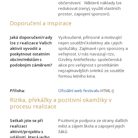
občerstvení. Některé náklady lze
redukovat (ceny), využití vlastních
prostor, zapojení sponzorů.
Doporučení a inspirace
Jaká doporučení/rady
Vyzkoušené, přínosné a motivující
lze z realizace Vašich
nejen soutěžní kolektivy ale i jejich
aktivit vyvodit a
spolužáky. Zajímavé i pro sponzory a
poskytnout ostatním
veřejnost. U nás navazují i tzv,
obcím/městům s
Ozvěny Antifetfestu- společenská
podobným záměrem?
akce pro veřejnost s promítáním
nejzajímavějších snímků ze soutěže
formou letního kina.
Příloha:
Oficiální web festivalu
HTML ()
Rizika, překážky a pozitivní okamžiky v
procesu realizace
Setkali jste se při
Pozitivní je podpora ze strany dalších
realizaci
měst a zájem škola a zapojení jejich
aktivit/projektu s
žáků.
událostí, která je/ho