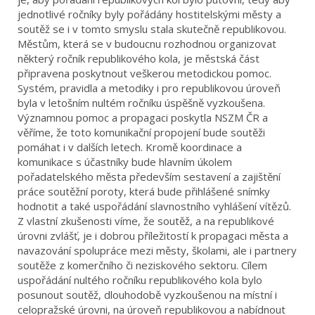
jednotlivé ročníky byly pořádány hostitelskými městy a
soutěž se i v tomto smyslu stala skutečně republikovou.
Městům, která se v budoucnu rozhodnou organizovat
některý ročník republikového kola, je městská část
připravena poskytnout veškerou metodickou pomoc.
Systém, pravidla a metodiky i pro republikovou úroveň
byla v letošním nultém ročníku úspěšně vyzkoušena.
Významnou pomoc a propagaci poskytla NSZM ČR a
věříme, že toto komunikační propojení bude soutěži
pomáhat i v dalších letech. Kromě koordinace a
komunikace s účastníky bude hlavním úkolem
pořadatelského města především sestavení a zajištění
práce soutěžní poroty, která bude přihlášené snímky
hodnotit a také uspořádání slavnostního vyhlášení vítězů.
Z vlastní zkušenosti víme, že soutěž, a na republikové
úrovni zvlášť, je i dobrou příležitostí k propagaci města a
navazování spolupráce mezi městy, školami, ale i partnery
soutěže z komerčního či neziskového sektoru. Cílem
uspořádání nultého ročníku republikového kola bylo
posunout soutěž, dlouhodobě vyzkoušenou na místní i
celopražské úrovni, na úroveň republikovou a nabídnout