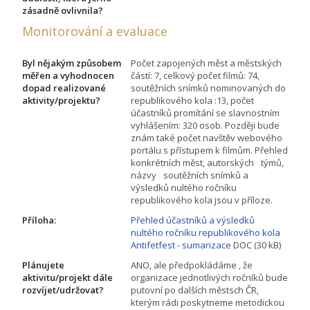
zásadně ovlivnila?
Monitorování a evaluace
Byl nějakým způsobem
Počet zapojených měst a městských
měřen a vyhodnocen
částí: 7, celkový počet filmů: 74,
dopad realizované
soutěžních snímků nominovaných do
aktivity/projektu?
republikového kola :13, počet
účastníků promítání se slavnostním
vyhlášením: 320 osob. Později bude
znám také počet navštěv webového
portálu s přístupem k filmům. Přehled
konkrétních měst, autorských týmů,
názvy soutěžních snímků a
výsledků nultého ročníku
republikového kola jsou v příloze.
Příloha:
Přehled účastníků a výsledků
nultého ročníku republikového kola
Antifetfest - sumarizace
DOC (30 kB)
Plánujete
ANO, ale předpokládáme , že
aktivitu/projekt dále
organizace jednotlivých ročníků bude
rozvíjet/udržovat?
putovní po dalších městsch ČR,
kterým rádi poskytneme metodickou