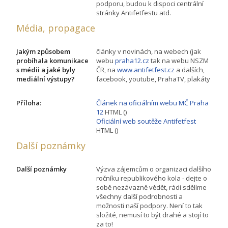
podporu, budou k dispoci centrální
stránky Antifetfestu atd.
Média, propagace
Jakým způsobem
články v novinách, na webech (jak
probíhala komunikace
webu
praha12.cz
tak na webu NSZM
s médii a jaké byly
ČR, na
www.antifetfest.cz
a dalších,
mediální výstupy?
facebook, youtube, PrahaTV, plakáty
Příloha:
Článek na oficiálním webu MČ Praha
12
HTML ()
Oficiální web soutěže Antifetfest
HTML ()
Další poznámky
Další poznámky
Výzva zájemcům o organizaci dalšího
ročníku republikového kola - dejte o
sobě nezávazně vědět, rádi sdělíme
všechny další podrobnosti a
možnosti naší podpory. Není to tak
složité, nemusí to být drahé a stojí to
za to!