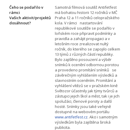
Čeho se podařilo v
Samotná filmová soutěž Antifetfest
rámci
má bohatou historii 12 ročníků v MČ
Vašich aktivit/projektů
Praha 12 a 11 ročníků celopražského
dosáhnout?
kola. V rámci nastartování
republikové soutěže se podařilo v
loňském roce připravit podmínky a
pravidla a zahájit propagaci a v
letošním roce zrealizovat nultý
ročník, do kterého se zapojilo celkem
13 týmů z různých částí republiky.
Bylo zajišěno posouzení a výběr
snímků k ocenění odbornou porotou
a provedeno promítání snímků se
závěrečným vyhlášením výsledků a
slavnostním oceněním. Promítání a
vyhlášení vítězů se v pražském kině
Světozor účastnily jak týmy tvůrců a
zástupci jejich škol a měst, tak i je jich
spolužáci, členové poroty a další
hosté. Snímky jsou také veřejně
dostupné na webovém portálu
www.antifetfest.cz
. Akci i samotným
výsledkům byla zajištěna široká
publicita.