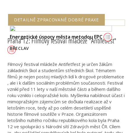
DETAILNĚ ZPRACOVANÉ DOBRÉ PRAXE
Energetické úspory města metodou EPC
Praha 12: Filmový festival mládeže "Antifetfest"
BŘECLAV
Filmový festival mládeže Antifetfest je určen žákům
základních škol a studentům středních škol. Tématem
filmů je nejen postoj mladých lidí k drogové problematice
, ale i k dalším sociálním problémům současnosti. Festival
vznikl před 11 lety v naší městské části a během dalšího
roku vzniklo i celopražské kolo. Myšlenka nabídnout účast i
mimopražským zájemcům se dočkala realizace až v
letošním roce, tedy až po celém desetiletí uspěšné
historie filmové soutěže v Praze. Organizátorem
letošního nultého ročníku republikového kola byla Praha
12 ve spolupráci s Národní sítí Zdravých měst ČR. Cílem
je, aby pořádání republikových kol bylo putovní, tedy aby