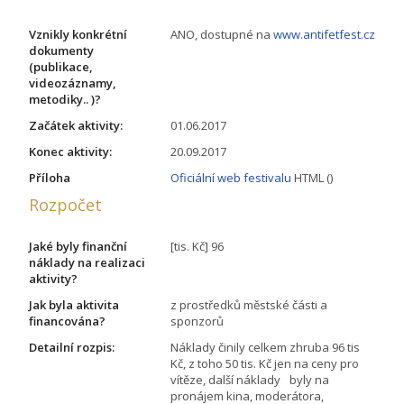
Vznikly konkrétní
ANO, dostupné na
www.antifetfest.cz
dokumenty
(publikace,
videozáznamy,
metodiky.. )?
Začátek aktivity:
01.06.2017
Konec aktivity:
20.09.2017
Příloha
Oficiální web festivalu
HTML ()
Rozpočet
Jaké byly finanční
[tis. Kč] 96
náklady na realizaci
aktivity?
Jak byla aktivita
z prostředků městské části a
financována?
sponzorů
Detailní rozpis:
Náklady činily celkem zhruba 96 tis
Kč, z toho 50 tis. Kč jen na ceny pro
vítěze, další náklady byly na
pronájem kina, moderátora,