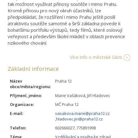
tak možnost využívat přínosy soutěže i mimo Prahu.
Kromě přínosu pro nový okruh účastníků, lze
předpokládat, že rozšíření i mimo Prahu ještě posílí
atraktivitu soutěže samotné a širší základna povede k
bohatšímu portfoliu výstupů, tedy filmů, které oslovují
veřejnost a především školní mládež v oblasti prevence
rizikového chování.
Více info o městské části
Základní informace
Název
Praha 12
obce/města/regionu:
Příjmení, jméno:
Marie Vašáková, Jiří Hladovec
Organizace:
MČ Praha 12
E-mail:
vasakova.marie@praha12.cz
,
hladovec.jiri@praha12.cz
Telefon:
602666027, 775891998
Téma:
Vzdělávání a osvěta ke zdraví