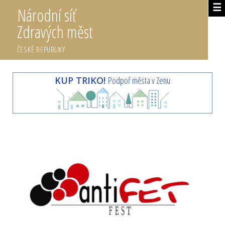
☰
Národní síť
Zdravých měst
ČESKÉ REPUBLIKY
KUP TRIKO!
Podpoř města v Zenu