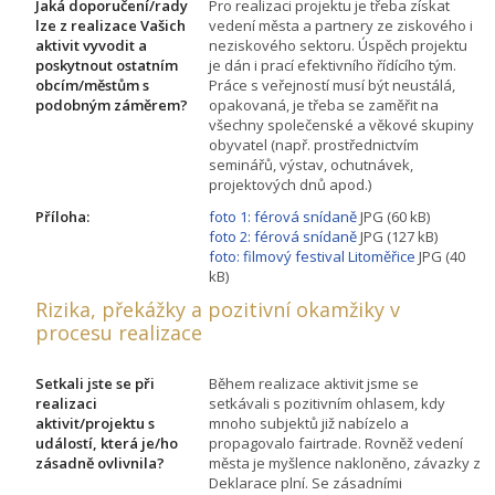
Jaká doporučení/rady
Pro realizaci projektu je třeba získat
lze z realizace Vašich
vedení města a partnery ze ziskového i
aktivit vyvodit a
neziskového sektoru. Úspěch projektu
poskytnout ostatním
je dán i prací efektivního řídícího tým.
obcím/městům s
Práce s veřejností musí být neustálá,
podobným záměrem?
opakovaná, je třeba se zaměřit na
všechny společenské a věkové skupiny
obyvatel (např. prostřednictvím
seminářů, výstav, ochutnávek,
projektových dnů apod.)
Příloha:
foto 1: férová snídaně
JPG (60 kB)
foto 2: férová snídaně
JPG (127 kB)
foto: filmový festival Litoměřice
JPG (40
kB)
Rizika, překážky a pozitivní okamžiky v
procesu realizace
Setkali jste se při
Během realizace aktivit jsme se
realizaci
setkávali s pozitivním ohlasem, kdy
aktivit/projektu s
mnoho subjektů již nabízelo a
událostí, která je/ho
propagovalo fairtrade. Rovněž vedení
zásadně ovlivnila?
města je myšlence nakloněno, závazky z
Deklarace plní. Se zásadními