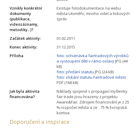
Vznikly konkrétní
Existuje fotodokumentace na webu
dokumenty
města Litoměřic, mnoho videí a tiskových
(publikace,
zpráv
videozáznamy,
metodiky.. )?
Začátek aktivity:
01.02.2011
Konec aktivity:
31.12.2015
Příloha
foto: ochutnávka fairtradových výrobků
a vystoupení dětí v rámci oslavy
JPG (44
kB)
foto: předání statutu
JPG (24 kB)
foto: získání statutu Fairtradové město
PDF (168 kB)
Jak byla aktivita
Náklady spojené s propagací myšlenky
financována?
fair trade jsou hrazeny z projektu
Aware&Fair. Zdrojem financování je z 25
% rozpočet města a ze 75 % Evropská
komise.
Doporučení a inspirace