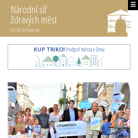
☰
Národní síť
Zdravých měst
ČESKÉ REPUBLIKY
KUP TRIKO!
Podpoř města v Zenu