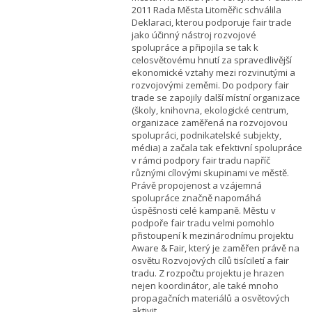
2011 Rada Města Litoměřic schválila
Deklaraci, kterou podporuje fair trade
jako účinný nástroj rozvojové
spolupráce a připojila se tak k
celosvětovému hnutí za spravedlivější
ekonomické vztahy mezi rozvinutými a
rozvojovými zeměmi. Do podpory fair
trade se zapojily další místní organizace
(školy, knihovna, ekologické centrum,
organizace zaměřená na rozvojovou
spolupráci, podnikatelské subjekty,
média) a začala tak efektivní spolupráce
v rámci podpory fair tradu napříč
různými cílovými skupinami ve městě.
Právě propojenost a vzájemná
spolupráce značně napomáhá
úspěšnosti celé kampaně. Městu v
podpoře fair tradu velmi pomohlo
přistoupení k mezinárodnímu projektu
Aware & Fair, který je zaměřen právě na
osvětu Rozvojových cílů tisíciletí a fair
tradu. Z rozpočtu projektu je hrazen
nejen koordinátor, ale také mnoho
propagačních materiálů a osvětových
aktivit.