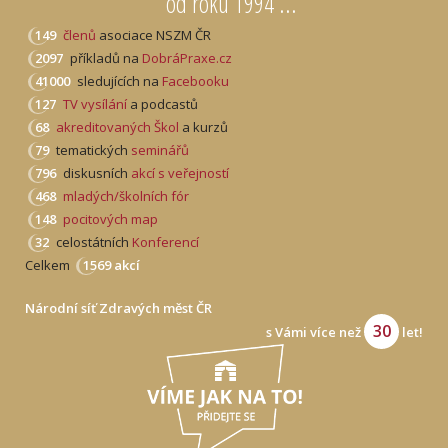
od roku 1994 ...
149
členů
asociace NSZM ČR
2097
příkladů na
DobráPraxe.cz
41000
sledujících na
Facebooku
127
TV vysílání
a podcastů
68
akreditovaných Škol
a kurzů
79
tematických
seminářů
796
diskusních
akcí s veřejností
468
mladých/školních fór
148
pocitových map
32
celostátních
Konferencí
Celkem
1569 akcí
Národní síť Zdravých měst ČR
30
s Vámi více než
let!