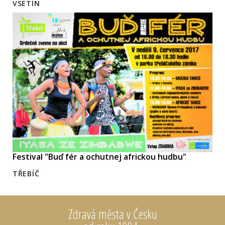
VSETÍN
Festival "Buď fér a ochutnej africkou hudbu"
TŘEBÍČ
Zdravá města v Česku