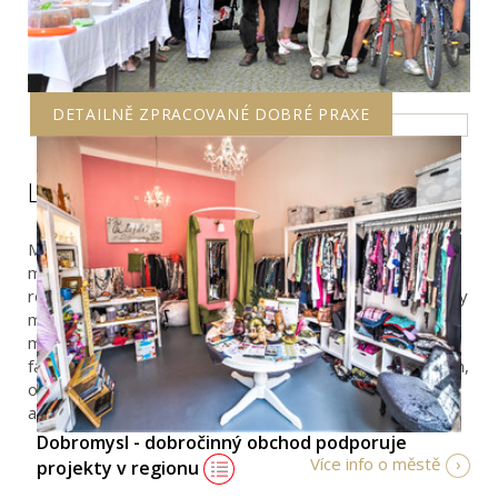
DETAILNĚ ZPRACOVANÉ DOBRÉ PRAXE
Litoměřice: Fairtradové město
Město Litoměřice získalo prestižní titul "Fairtradové
město" v rámci mezinárodní kampaně podporující
rozvojovou spolupráci a spravedlivější ekonomické vztahy
mezi rozvinutými a rozvojovými zeměmi. Získat titul je
možné při splnění pěti kritérií, mezi něž patří dostupnost
fairtradových produktů v místních obchodech a kavárnách,
oficiální podpora fair trade ze strany města či osvětové
aktivity místních organizací.
Dobromysl - dobročinný obchod podporuje
Více info o městě
projekty v regionu