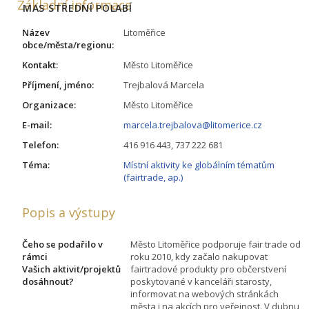
Základní informace
MAS STŘEDNÍ POLABÍ
Název
Litoměřice
obce/města/regionu:
Kontakt:
Město Litoměřice
Příjmení, jméno:
Trejbalová Marcela
Organizace:
Město Litoměřice
E-mail:
marcela.trejbalova@litomerice.cz
Telefon:
416 916 443, 737 222 681
Téma:
Místní aktivity ke globálním tématům
(fairtrade, ap.)
Popis a výstupy
Čeho se podařilo v
Město Litoměřice podporuje fair trade od
rámci
roku 2010, kdy začalo nakupovat
Vašich aktivit/projektů
fairtradové produkty pro občerstvení
dosáhnout?
poskytované v kanceláři starosty,
informovat na webových stránkách
města i na akcích pro veřejnost. V dubnu