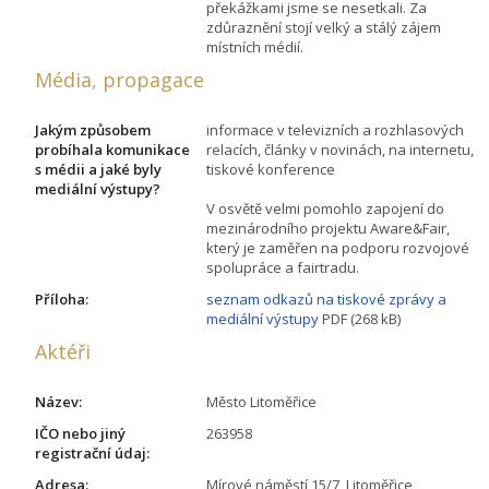
překážkami jsme se nesetkali. Za
zdůraznění stojí velký a stálý zájem
místních médií.
Média, propagace
Jakým způsobem
informace v televizních a rozhlasových
probíhala komunikace
relacích, články v novinách, na internetu,
s médii a jaké byly
tiskové konference
mediální výstupy?
V osvětě velmi pomohlo zapojení do
mezinárodního projektu Aware&Fair,
který je zaměřen na podporu rozvojové
spolupráce a fairtradu.
Příloha:
seznam odkazů na tiskové zprávy a
mediální výstupy
PDF (268 kB)
Aktéři
Název:
Město Litoměřice
IČO nebo jiný
263958
registrační údaj:
Adresa:
Mírové náměstí 15/7, Litoměřice