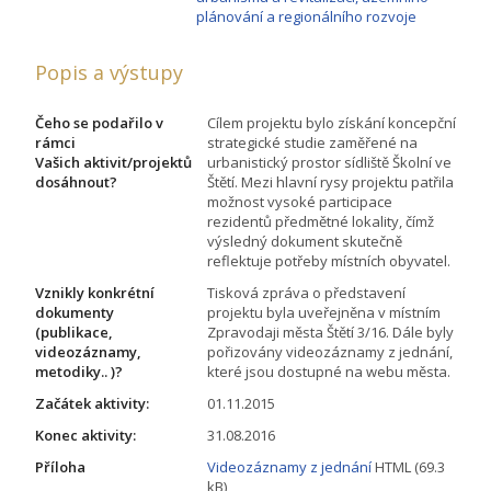
plánování a regionálního rozvoje
Popis a výstupy
Čeho se podařilo v
Cílem projektu bylo získání koncepční
rámci
strategické studie zaměřené na
Vašich aktivit/projektů
urbanistický prostor sídliště Školní ve
dosáhnout?
Štětí. Mezi hlavní rysy projektu patřila
možnost vysoké participace
rezidentů předmětné lokality, čímž
výsledný dokument skutečně
reflektuje potřeby místních obyvatel.
Vznikly konkrétní
Tisková zpráva o představení
dokumenty
projektu byla uveřejněna v místním
(publikace,
Zpravodaji města Štětí 3/16. Dále byly
videozáznamy,
pořizovány videozáznamy z jednání,
metodiky.. )?
které jsou dostupné na webu města.
Začátek aktivity:
01.11.2015
Konec aktivity:
31.08.2016
Příloha
Videozáznamy z jednání
HTML (69.3
kB)