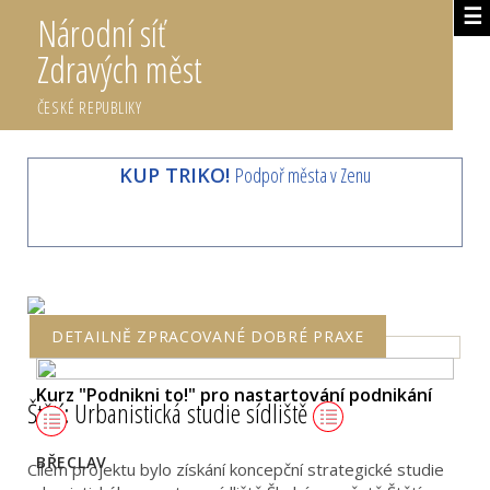
☰
Národní síť
Zdravých měst
ČESKÉ REPUBLIKY
KUP TRIKO!
Podpoř města v Zenu
DETAILNĚ ZPRACOVANÉ DOBRÉ PRAXE
Kurz "Podnikni to!" pro nastartování podnikání
Štětí: Urbanistická studie sídliště
BŘECLAV
Cílem projektu bylo získání koncepční strategické studie