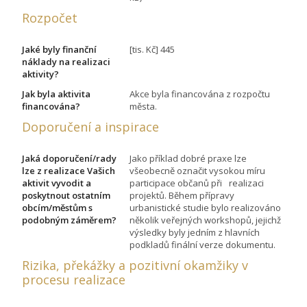
Rozpočet
Jaké byly finanční
[tis. Kč] 445
náklady na realizaci
aktivity?
Jak byla aktivita
Akce byla financována z rozpočtu
financována?
města.
Doporučení a inspirace
Jaká doporučení/rady
Jako příklad dobré praxe lze
lze z realizace Vašich
všeobecně označit vysokou míru
aktivit vyvodit a
participace občanů při realizaci
poskytnout ostatním
projektů. Během přípravy
obcím/městům s
urbanistické studie bylo realizováno
podobným záměrem?
několik veřejných workshopů, jejichž
výsledky byly jedním z hlavních
podkladů finální verze dokumentu.
Rizika, překážky a pozitivní okamžiky v
procesu realizace