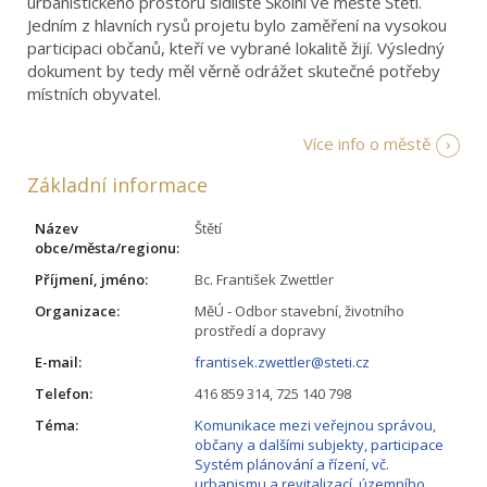
urbanistického prostoru sídliště Školní ve městě Štětí.
Jedním z hlavních rysů projetu bylo zaměření na vysokou
participaci občanů, kteří ve vybrané lokalitě žijí. Výsledný
dokument by tedy měl věrně odrážet skutečné potřeby
místních obyvatel.
Více info o městě
Základní informace
Název
Štětí
obce/města/regionu:
Příjmení, jméno:
Bc. František Zwettler
Organizace:
MěÚ - Odbor stavební, životního
prostředí a dopravy
E-mail:
frantisek.zwettler@steti.cz
Telefon:
416 859 314, 725 140 798
Téma:
Komunikace mezi veřejnou správou,
občany a dalšími subjekty, participace
Systém plánování a řízení, vč.
urbanismu a revitalizací, územního