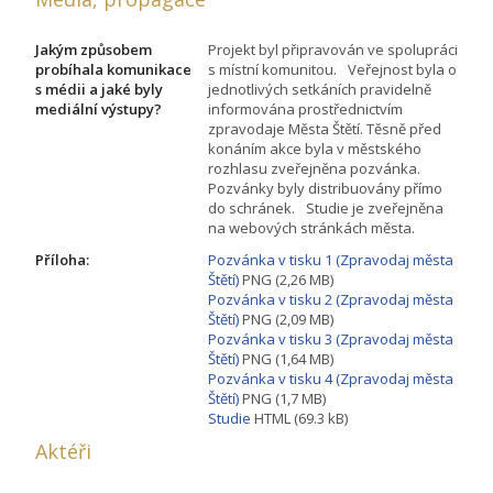
Jakým způsobem
Projekt byl připravován ve spolupráci
probíhala komunikace
s místní komunitou. Veřejnost byla o
s médii a jaké byly
jednotlivých setkáních pravidelně
mediální výstupy?
informována prostřednictvím
zpravodaje Města Štětí. Těsně před
konáním akce byla v městského
rozhlasu zveřejněna pozvánka.
Pozvánky byly distribuovány přímo
do schránek. Studie je zveřejněna
na webových stránkách města.
Příloha:
Pozvánka v tisku 1 (Zpravodaj města
Štětí)
PNG (2,26 MB)
Pozvánka v tisku 2 (Zpravodaj města
Štětí)
PNG (2,09 MB)
Pozvánka v tisku 3 (Zpravodaj města
Štětí)
PNG (1,64 MB)
Pozvánka v tisku 4 (Zpravodaj města
Štětí)
PNG (1,7 MB)
Studie
HTML (69.3 kB)
Aktéři