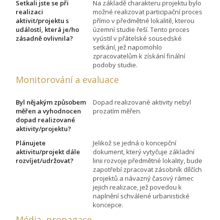
Setkali jste se při
Na základě charakteru projektu bylo
realizaci
možné realizovat participační proces
aktivit/projektu s
přímo v předmětné lokalitě, kterou
událostí, která je/ho
územní studie řeší. Tento proces
zásadně ovlivnila?
vyústil v přátelské sousedské
setkání, jež napomohlo
zpracovatelům k získání finální
podoby studie.
Monitorování a evaluace
Byl nějakým způsobem
Dopad realizované aktivity nebyl
měřen a vyhodnocen
prozatím měřen.
dopad realizované
aktivity/projektu?
Plánujete
Jelikož se jedná o koncepční
aktivitu/projekt dále
dokument, který vytyčuje základní
rozvíjet/udržovat?
linii rozvoje předmětné lokality, bude
zapotřebí zpracovat zásobník dílčích
projektů a návazný časový rámec
jejich realizace, jež povedou k
naplnění schválené urbanistické
koncepce.
Média, propagace