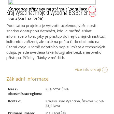
Regionální fórum pro participaci mladých v kraji
Koncepce přípravy na stárnutí populace
Kraj Vysočina: Projekt Vysočina BezBariér
Innlandet
VALAŠSKÉ MEZIŘÍČÍ
NORSKO
Podstatou projektu je vytvořit ucelenou, veřejnosti
snadno dostupnou databázi, kde je možné získat
informace o tom, jaký je přístup do nejrůznějších institucí,
kulturních zařízení, ale také na poštu či do obchodu na
území kraje. Kromě detailního popisu místa a technických
údajů, je zde uvedena také fotografie bezbariérového
přístupu. Přílohy: články v médiích.
Více info o kraji
Základní informace
Název
KRAJ VYSOČINA
obce/města/regionu:
Kontakt:
Krajský úřad Vysočina, Žižkova 57, 587
33 Jihlava
Příjmení, jméno:
Ing. Karel Žák