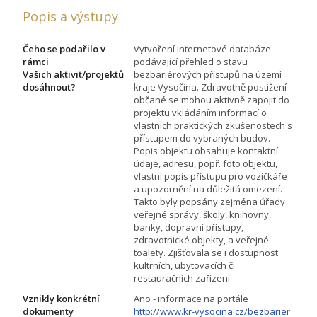
Popis a výstupy
Čeho se podařilo v
Vytvoření internetové databáze
rámci
podávající přehled o stavu
Vašich aktivit/projektů
bezbariérových přístupů na území
dosáhnout?
kraje Vysočina. Zdravotně postižení
občané se mohou aktivně zapojit do
projektu vkládáním informací o
vlastních praktických zkušenostech s
přístupem do vybraných budov.
Popis objektu obsahuje kontaktní
údaje, adresu, popř. foto objektu,
vlastní popis přístupu pro vozíčkáře
a upozornění na důležitá omezení.
Takto byly popsány zejména úřady
veřejné správy, školy, knihovny,
banky, dopravní přístupy,
zdravotnické objekty, a veřejné
toalety. Zjišťovala se i dostupnost
kultrních, ubytovacích či
restauračních zařízení
Vznikly konkrétní
Ano - informace na portále
dokumenty
http://www.kr-vysocina.cz/bezbarier