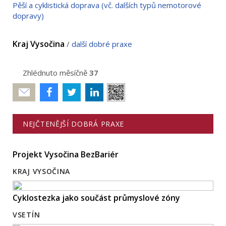
Pěší a cyklistická doprava (vč. dalších typů nemotorové
dopravy)
Kraj Vysočina
/
další dobré praxe
Zhlédnuto měsíčně
37
Poslat
NEJČTENĚJŠÍ DOBRÁ PRAXE
Projekt Vysočina BezBariér
KRAJ VYSOČINA
Cyklostezka jako součást průmyslové zóny
VSETÍN