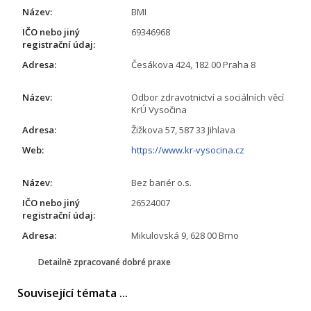
Název:
BMI
IČO nebo jiný
69346968
registrační údaj:
Adresa:
Česákova 424, 182 00 Praha 8
Název:
Odbor zdravotnictví a sociálních věcí
KrÚ Vysočina
Adresa:
Žižkova 57, 587 33 Jihlava
Web:
https://www.kr-vysocina.cz
Název:
Bez bariér o.s.
IČO nebo jiný
26524007
registrační údaj:
Adresa:
Mikulovská 9, 628 00 Brno
Detailně zpracované dobré praxe
Související témata ...