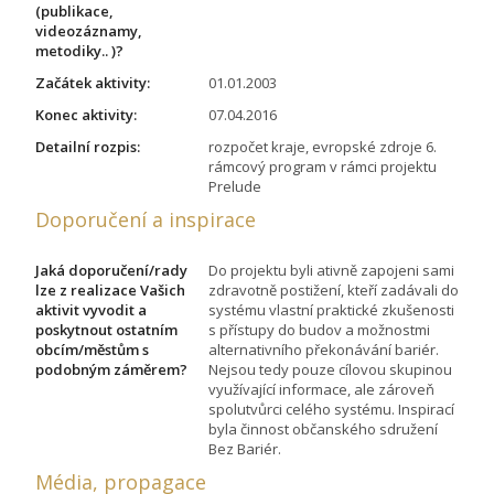
(publikace,
videozáznamy,
metodiky.. )?
Začátek aktivity:
01.01.2003
Konec aktivity:
07.04.2016
Detailní rozpis:
rozpočet kraje, evropské zdroje 6.
rámcový program v rámci projektu
Prelude
Doporučení a inspirace
Jaká doporučení/rady
Do projektu byli ativně zapojeni sami
lze z realizace Vašich
zdravotně postižení, kteří zadávali do
aktivit vyvodit a
systému vlastní praktické zkušenosti
poskytnout ostatním
s přístupy do budov a možnostmi
obcím/městům s
alternativního překonávání bariér.
podobným záměrem?
Nejsou tedy pouze cílovou skupinou
využívající informace, ale zároveň
spolutvůrci celého systému. Inspirací
byla činnost občanského sdružení
Bez Bariér.
Média, propagace