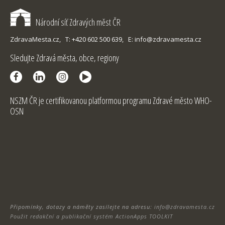
Národní síť Zdravých měst ČR
ZdravaMesta.cz,
T: +420 602 500 639,
E: info@zdravamesta.cz
Sledujte Zdravá města, obce, regiony
NSZM ČR je certifikovanou platformou programu Zdravé město WHO-
OSN
Připomínky, dotazy a náměty zasílejte na adresu:
info@zdravamesta.cz
Použit redakční a publikační systém ActionApps TOOLKIT