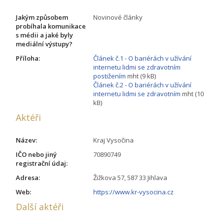
Jakým způsobem
Novinové články
probíhala komunikace
s médii a jaké byly
mediální výstupy?
Příloha:
Článek č.1 - O bariérách v užívání
internetu lidmi se zdravotním
postižením
mht (9 kB)
Článek č.2 - O bariérách v užívání
internetu lidmi se zdravotním
mht (10
kB)
Aktéři
Název:
Kraj Vysočina
IČO nebo jiný
70890749
registrační údaj:
Adresa:
Žižkova 57, 587 33 Jihlava
Web:
https://www.kr-vysocina.cz
Další aktéři