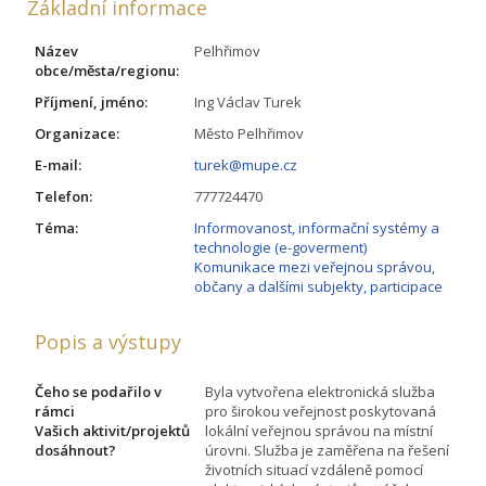
Základní informace
Název
Pelhřimov
obce/města/regionu:
Příjmení, jméno:
Ing Václav Turek
Organizace:
Město Pelhřimov
E-mail:
turek@mupe.cz
Telefon:
777724470
Téma:
Informovanost, informační systémy a
technologie (e-goverment)
Komunikace mezi veřejnou správou,
občany a dalšími subjekty, participace
Popis a výstupy
Čeho se podařilo v
Byla vytvořena elektronická služba
rámci
pro širokou veřejnost poskytovaná
Vašich aktivit/projektů
lokální veřejnou správou na místní
dosáhnout?
úrovni. Služba je zaměřena na řešení
životních situací vzdáleně pomocí