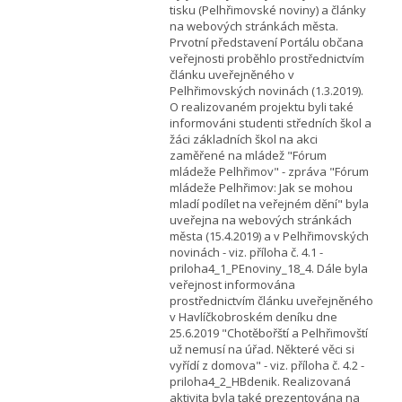
tisku (Pelhřimovské noviny) a články
na webových stránkách města.
Prvotní představení Portálu občana
veřejnosti proběhlo prostřednictvím
článku uveřejněného v
Pelhřimovských novinách (1.3.2019).
O realizovaném projektu byli také
informováni studenti středních škol a
žáci základních škol na akci
zaměřené na mládež "Fórum
mládeže Pelhřimov" - zpráva "Fórum
mládeže Pelhřimov: Jak se mohou
mladí podílet na veřejném dění" byla
uveřejna na webových stránkách
města (15.4.2019) a v Pelhřimovských
novinách - viz. příloha č. 4.1 -
priloha4_1_PEnoviny_18_4. Dále byla
veřejnost informována
prostřednictvím článku uveřejněného
v Havlíčkobroském deníku dne
25.6.2019 "Chotěbořští a Pelhřimovští
už nemusí na úřad. Některé věci si
vyřídí z domova" - viz. příloha č. 4.2 -
priloha4_2_HBdenik. Realizovaná
aktivita byla také prezentována na