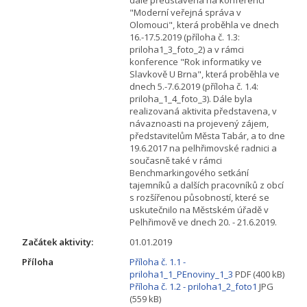
"Moderní veřejná správa v
Olomouci", která proběhla ve dnech
16.-17.5.2019 (příloha č. 1.3:
priloha1_3_foto_2) a v rámci
konference "Rok informatiky ve
Slavkově U Brna", která proběhla ve
dnech 5.-7.6.2019 (příloha č. 1.4:
priloha_1_4_foto_3). Dále byla
realizovaná aktivita představena, v
návaznoasti na projevený zájem,
představitelům Města Tabár, a to dne
19.6.2017 na pelhřimovské radnici a
současně také v rámci
Benchmarkingového setkání
tajemníků a dalších pracovníků z obcí
s rozšířenou působností, které se
uskutečnilo na Městském úřadě v
Pelhřimově ve dnech 20. - 21.6.2019.
Začátek aktivity:
01.01.2019
Příloha
Příloha č. 1.1 -
priloha1_1_PEnoviny_1_3
PDF (400 kB)
Příloha č. 1.2 - priloha1_2_foto1
JPG
(559 kB)