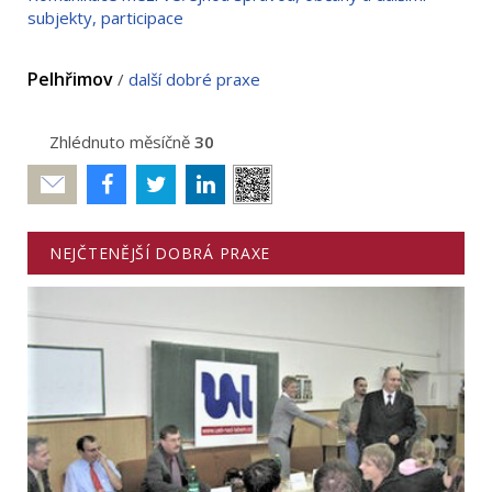
subjekty, participace
Pelhřimov
/
další dobré praxe
Zhlédnuto měsíčně
30
Poslat
NEJČTENĚJŠÍ DOBRÁ PRAXE