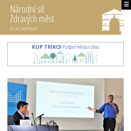
☰
Národní síť
Zdravých měst
ČESKÉ REPUBLIKY
KUP TRIKO!
Podpoř města v Zenu