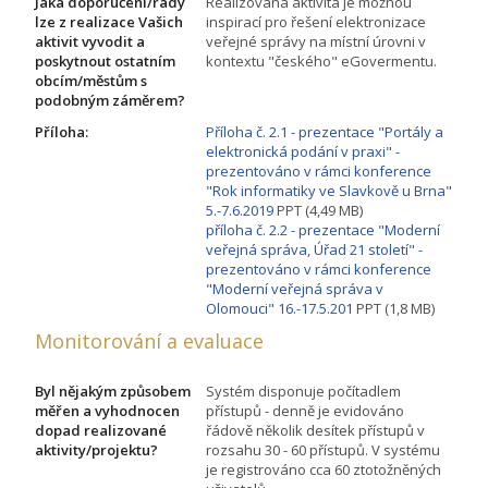
Jaká doporučení/rady
Realizovaná aktivita je možnou
lze z realizace Vašich
inspirací pro řešení elektronizace
aktivit vyvodit a
veřejné správy na místní úrovni v
poskytnout ostatním
kontextu "českého" eGovermentu.
obcím/městům s
podobným záměrem?
Příloha:
Příloha č. 2.1 - prezentace "Portály a
elektronická podání v praxi" -
prezentováno v rámci konference
"Rok informatiky ve Slavkově u Brna"
5.-7.6.2019
PPT (4,49 MB)
příloha č. 2.2 - prezentace "Moderní
veřejná správa, Úřad 21 století" -
prezentováno v rámci konference
"Moderní veřejná správa v
Olomouci" 16.-17.5.201
PPT (1,8 MB)
Monitorování a evaluace
Byl nějakým způsobem
Systém disponuje počítadlem
měřen a vyhodnocen
přístupů - denně je evidováno
dopad realizované
řádově několik desítek přístupů v
aktivity/projektu?
rozsahu 30 - 60 přístupů. V systému
je registrováno cca 60 ztotožněných