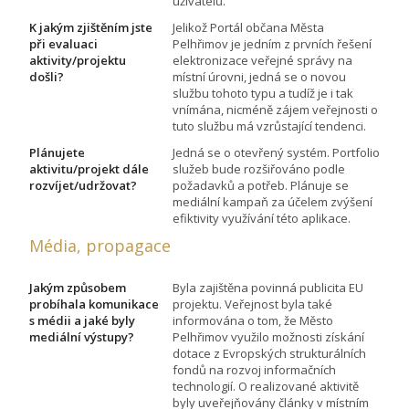
uživatelů.
K jakým zjištěním jste
Jelikož Portál občana Města
při evaluaci
Pelhřimov je jedním z prvních řešení
aktivity/projektu
elektronizace veřejné správy na
došli?
místní úrovni, jedná se o novou
službu tohoto typu a tudíž je i tak
vnímána, nicméně zájem veřejnosti o
tuto službu má vzrůstající tendenci.
Plánujete
Jedná se o otevřený systém. Portfolio
aktivitu/projekt dále
služeb bude rozšiřováno podle
rozvíjet/udržovat?
požadavků a potřeb. Plánuje se
mediální kampaň za účelem zvýšení
efiktivity využívání této aplikace.
Média, propagace
Jakým způsobem
Byla zajištěna povinná publicita EU
probíhala komunikace
projektu. Veřejnost byla také
s médii a jaké byly
informována o tom, že Město
mediální výstupy?
Pelhřimov využilo možnosti získání
dotace z Evropských strukturálních
fondů na rozvoj informačních
technologií. O realizované aktivitě
byly uveřejňovány články v místním