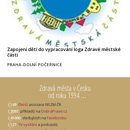
Zapojení dětí do vypracování loga Zdravé městské
části
PRAHA-DOLNÍ POČERNICE
Zdravá města v Česku
od roku 1994 ...
149
členů
asociace NSZM ČR
2097
příkladů na
DobráPraxe.cz
41000
sledujících na
Facebooku
127
TV vysílání
a podcastů