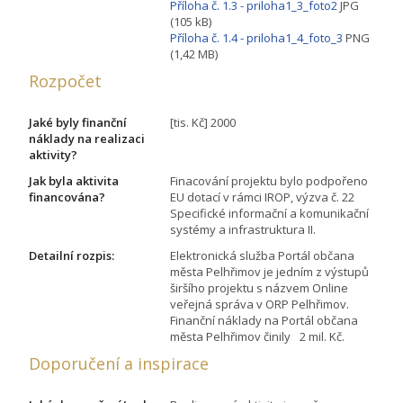
Příloha č. 1.3 - priloha1_3_foto2
JPG
(105 kB)
Příloha č. 1.4 - priloha1_4_foto_3
PNG
(1,42 MB)
Rozpočet
Jaké byly finanční
[tis. Kč] 2000
náklady na realizaci
aktivity?
Jak byla aktivita
Finacování projektu bylo podpořeno
financována?
EU dotací v rámci IROP, výzva č. 22
Specifické informační a komunikační
systémy a infrastruktura II.
Detailní rozpis:
Elektronická služba Portál občana
města Pelhřimov je jedním z výstupů
širšího projektu s názvem Online
veřejná správa v ORP Pelhřimov.
Finanční náklady na Portál občana
města Pelhřimov činily 2 mil. Kč.
Doporučení a inspirace