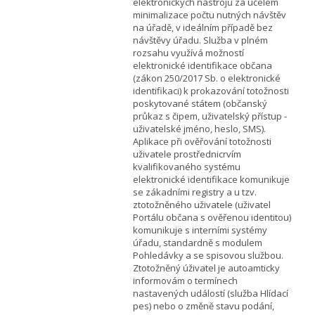
elektronických nástrojů za účelem
minimalizace počtu nutných návštěv
na úřadě, v ideálním případě bez
návštěvy úřadu. Služba v plném
rozsahu využívá možností
elektronické identifikace občana
(zákon 250/2017 Sb. o elektronické
identifikaci) k prokazování totožnosti
poskytované státem (občanský
průkaz s čipem, uživatelský přístup -
uživatelské jméno, heslo, SMS).
Aplikace při ověřování totožnosti
uživatele prostřednicrvím
kvalifikovaného systému
elektronické identifikace komunikuje
se zákadními registry a u tzv.
ztotožněného uživatele (uživatel
Portálu občana s ověřenou identitou)
komunikuje s interními systémy
úřadu, standardně s modulem
Pohledávky a se spisovou službou.
Ztotožněný úživatel je autoamticky
informovám o termínech
nastavených událostí (služba Hlídací
pes) nebo o změně stavu podání,