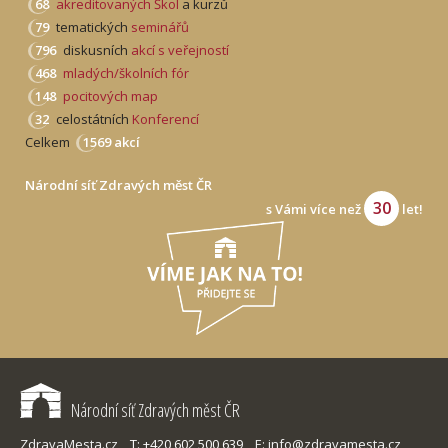
68
akreditovaných Škol
a kurzů
79
tematických
seminářů
796
diskusních
akcí s veřejností
468
mladých/školních fór
148
pocitových map
32
celostátních
Konferencí
Celkem
1569 akcí
Národní síť Zdravých měst ČR
30
s Vámi více než
let!
Národní síť Zdravých měst ČR
ZdravaMesta.cz,
T: +420 602 500 639,
E: info@zdravamesta.cz