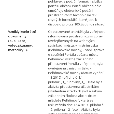
pohlávek a pod. (Informační služba
portálu občan). Portál občana dále
umožňuje eletronické podání
prostřednictvím technologie tzv.
chytrých formulářů, které jsou k
dispozici pro cca 100 životních situací.
Vznikly konkrétní
O realizované aktivitě byla veřejnost
dokumenty
informována prostřednictvím zpráv
(publikace,
uveřejňovaných na webových
videozáznamy,
stránkách města, v místním tisku
metodiky.. )?
(Pelhřimovské noviny) - např. zpráva
o spuštění Portálu občana města
Pelhřimov, včetně základního
představení Portálu veřejnosti, byla
uveřejněna v místním tisku -
Pelhřimovské noviny (datum vydání
1.3.2019) - příloha č. 1.1:
priloha1_1_PEnoviny_1_3. Dále byla
aktivita představena účastníkům
(studentům středních škol a žákům
základních škol) na akci "Fórum
mládeže Pelhřimov", která se
uskutečnila dne 12.4.2019 - příloha č.
1.2: priloha1_2_foto1. Aktivita byla
dále představena na konferenci