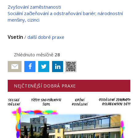
Zvyšování zaměstnanosti
Sociální začleňování a odstraňování bariér; národnostní
menšiny, cizinci
Vsetín
/
další dobré praxe
Zhlédnuto měsíčně
28
Poslat
NEJČTENĚJŠÍ DOBRÁ PRAXE