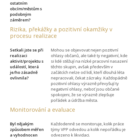
ostatním
obcím/městům s
podobným
záměrem?
Rizika, překážky a pozitivní okamžiky v
procesu realizace
Setkali jste se při
Mohou se objevovat nejen pozitivní
realizaci
ohlasy občanů, ale také ty negativní, kde
aktivit/projektu s
si lidé stěžují na nízké pracovní nasazení
událostí, která
těchto skupin, avšak především v
je/ho zásadně
začátcích nelze od lidí, kteří dlouhá léta
ovlivnila?
nepracovali, čekat zázraky. Každopádně
pozitivní ohlasy výrazně převyšují ty
negativní ohlasy, neboť jsou občané
spokojeni, že se výrazně zlepšuje
pořádek a údržba města.
Monitorování a evaluace
Byl nějakým
Každodenně se monitoruje, kolik práce
způsobem měřen
týmy VPP odvedou a kolik nepořádku je
a vyhodnocen
odvezeno k likvidaci.