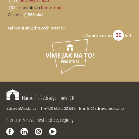
148
pocitových map
32
celostátních
Konferencí
Celkem
1569 akcí
Národní síť Zdravých měst ČR
30
s Vámi více než
let!
Národní síť Zdravých měst ČR
ZdravaMesta.cz,
T: +420 602 500 639,
E: info@zdravamesta.cz
Sledujte Zdravá města, obce, regiony