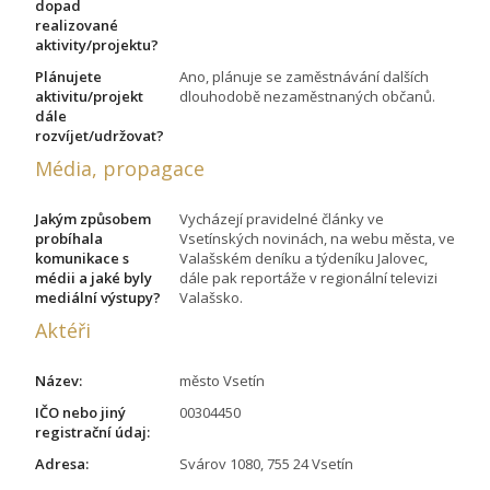
dopad
realizované
aktivity/projektu?
Plánujete
Ano, plánuje se zaměstnávání dalších
aktivitu/projekt
dlouhodobě nezaměstnaných občanů.
dále
rozvíjet/udržovat?
Média, propagace
Jakým způsobem
Vycházejí pravidelné články ve
probíhala
Vsetínských novinách, na webu města, ve
komunikace s
Valašském deníku a týdeníku Jalovec,
médii a jaké byly
dále pak reportáže v regionální televizi
mediální výstupy?
Valašsko.
Aktéři
Název:
město Vsetín
IČO nebo jiný
00304450
registrační údaj:
Adresa:
Svárov 1080, 755 24 Vsetín