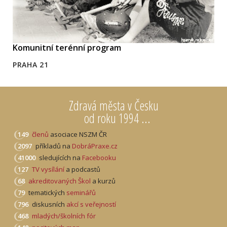
Komunitní terénní program
PRAHA 21
Zdravá města v Česku
od roku 1994 ...
149
členů
asociace NSZM ČR
2097
příkladů na
DobráPraxe.cz
41000
sledujících na
Facebooku
127
TV vysílání
a podcastů
68
akreditovaných Škol
a kurzů
79
tematických
seminářů
796
diskusních
akcí s veřejností
468
mladých/školních fór