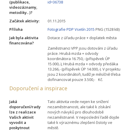
(publikace,
id=36738
videozáznamy,
metodiky.. )?
Začátek aktivity:
01.11.2015
Příloha
Fotografie PDP Vsetín 2015
PNG (1528 kB)
Jak byla aktivita
Dotace z úřadu práce + doplatek města
financována?
Zaměstnanci VPP jsou dotováni z úřadu
práce. Hrubá mzda + odvody
koordinátora 16.750,- (příspěvek ÚP
15.000,-), Hrubá mzda + odvody předáka
13.266,- (příspěvek ÚP 14.000,-). V projektu
jsou 2 koordinátoři, tudíž je měsíčně třeba
dofinancovat pouze 3.500,- Kč.
Doporučení a inspirace
Jaká
Tato aktivita vede nejen ke snížení
doporučení/rady
nezaměstnanosti, ale také k získání
lze z realizace
nových návyků pro dlouhodobě
Vašich aktivit
nezaměstnané. V neposlední řadě dojde
vyvodit a
také k výraznému zlepšení čistoty ve
poskytnout
městě.