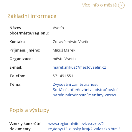
Více info o městě
Základní informace
Název
Vsetín
obce/města/regionu:
Kontakt:
Zdravé město Vsetín
Příjmení, jméno:
Mikuš Marek
Organizace:
město Vsetín
E-mail:
marek.mikus@mestovsetin.cz
Telefon:
571 491 551
Téma:
Zvyšování zaměstnanosti
Sociální začleňování a odstraňování
bariér; národnostní menšiny, cizinci
Popis a výstupy
Vznikly konkrétní
www.regionalnitelevize.cz/cz/2-
dokumenty
regiony/13-zlinsky-kraj/2-valassko.html?