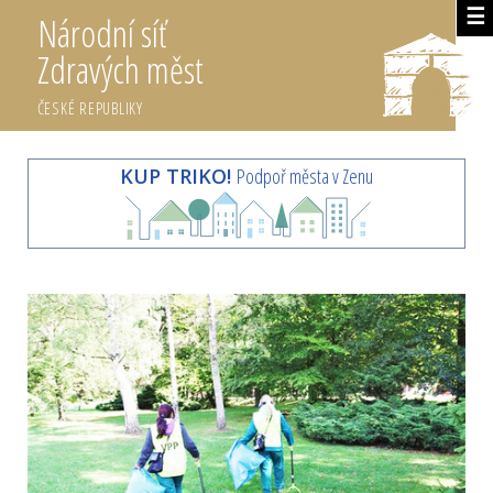
☰
Národní síť
Zdravých měst
ČESKÉ REPUBLIKY
KUP TRIKO!
Podpoř města v Zenu