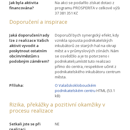
Jak byla aktivita
Na akci se podařilo získat dotaci z
financována?
programu PROSPERITA v celkové výši
37 381 351 Kč
Doporučení a inspirace
Jaká doporučení/rady
Doporučil bych synergický efekt, kdy
lze z realizace Vašich
vznikla spousta podnikatelských
aktivit vyvodit a
inkubátorů ze starých hal na okraji
poskytnout ostatním
měst a v průmyslových zónách. Nám
obcím/městům s
se osvědčilo a je to potvrzeno i
podobným záměrem?
podnikateli,umístit tuto realizaci
přímo do centra, respektive učinit z
podnikatelského inkubátoru centrum
města.
Příloha:
O Valašskoklobouckém
podnikatelském centru
HTML (53.1
kB)
Rizika, překážky a pozitivní okamžiky v
procesu realizace
Setkali jste se při
NE
realizaci