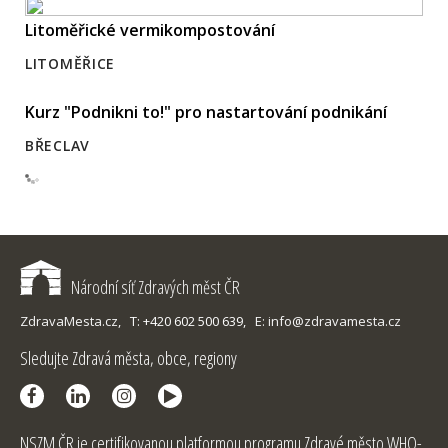
Litoměřické vermikompostování
LITOMĚŘICE
Kurz "Podnikni to!" pro nastartování podnikání
BŘECLAV
Národní síť Zdravých měst ČR
ZdravaMesta.cz,
T: +420 602 500 639,
E: info@zdravamesta.cz
Sledujte Zdravá města, obce, regiony
NSZM ČR je certifikovanou platformou programu Zdravé město WHO-