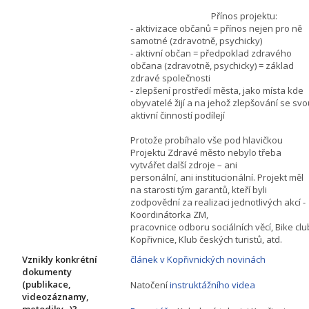
Přínos projektu:
- aktivizace občanů = přínos nejen pro ně
samotné (zdravotně, psychicky)
- aktivní občan = předpoklad zdravého
občana (zdravotně, psychicky) = základ
zdravé společnosti
- zlepšení prostředí města, jako místa kde
obyvatelé žijí a na jehož zlepšování se svo
aktivní činností podílejí
Protože probíhalo vše pod hlavičkou
Projektu Zdravé město nebylo třeba
vytvářet další zdroje – ani
personální, ani institucionální. Projekt měl
na starosti tým garantů, kteří byli
zodpovědní za realizaci jednotlivých akcí -
Koordinátorka ZM,
pracovnice odboru sociálních věcí, Bike clu
Kopřivnice, Klub českých turistů, atd.
Vznikly konkrétní
článek v Kopřivnických novinách
dokumenty
(publikace,
Natočení
instruktážního videa
videozáznamy,
metodiky.. )?