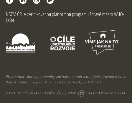
NSZM ČR je certifikovanou platformou programu Zdravé město WHO-
OSN
Připomínky, dotazy a náměty zasílejte na adresu:
info@zdravamesta.cz
Použit redakční a publikační systém ActionApps TOOLKIT
NÁRODNÍ SÍŤ ZDRAVÝCH MĚST ČR
(c) 2026;
DATAPLÁN verze 2.5314