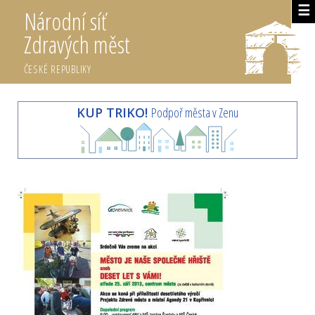
☰
Národní síť
Zdravých měst
ČESKÉ REPUBLIKY
KUP TRIKO!
Podpoř města v Zenu