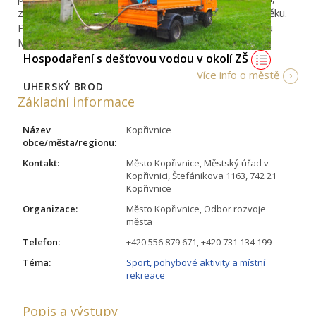
zdravému životnímu stylu i aktivitám v seniorském věku.
Projekt byl finančně podpořen z dotačního programu
Moravskoslezského kraje.
Hospodaření s dešťovou vodou v okolí ZŠ
Více info o městě
UHERSKÝ BROD
Základní informace
Název
Kopřivnice
obce/města/regionu:
Kontakt:
Město Kopřivnice, Městský úřad v
Kopřivnici, Štefánikova 1163, 742 21
Kopřivnice
Organizace:
Město Kopřivnice, Odbor rozvoje
města
Telefon:
+420 556 879 671, +420 731 134 199
Téma:
Sport, pohybové aktivity a místní
rekreace
Popis a výstupy