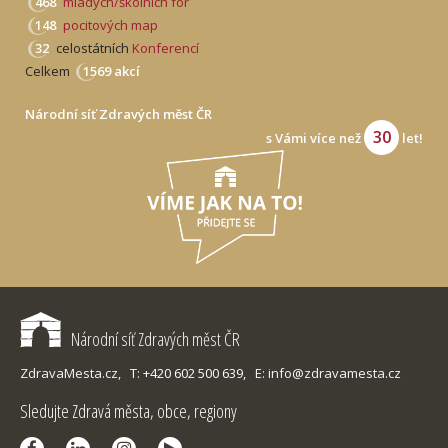
468
mladých/školních fór
148
pocitových map
32
celostátních
Konferencí
Celkem
1569 akcí
Národní síť Zdravých měst ČR
30
s Vámi více než
let!
Národní síť Zdravých měst ČR
ZdravaMesta.cz,
T: +420 602 500 639,
E: info@zdravamesta.cz
Sledujte Zdravá města, obce, regiony