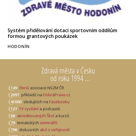
Systém přidělování dotací sportovním oddílům
formou grantových poukázek
HODONÍN
Zdravá města v Česku
od roku 1994 ...
149
členů
asociace NSZM ČR
2097
příkladů na
DobráPraxe.cz
41000
sledujících na
Facebooku
127
TV vysílání
a podcastů
68
akreditovaných Škol
a kurzů
79
tematických
seminářů
796
diskusních
akcí s veřejností