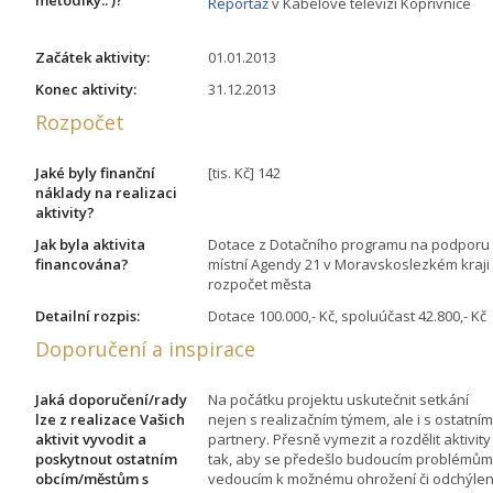
Reportáž
v Kabelové televizi Kopřivnice
Začátek aktivity:
01.01.2013
Konec aktivity:
31.12.2013
Rozpočet
Jaké byly finanční
[tis. Kč] 142
náklady na realizaci
aktivity?
Jak byla aktivita
Dotace z Dotačního programu na podporu
financována?
místní Agendy 21 v Moravskoslezkém kraji 
rozpočet města
Detailní rozpis:
Dotace 100.000,- Kč, spoluúčast 42.800,- Kč
Doporučení a inspirace
Jaká doporučení/rady
Na počátku projektu uskutečnit setkání
lze z realizace Vašich
nejen s realizačním týmem, ale i s ostatním
aktivit vyvodit a
partnery. Přesně vymezit a rozdělit aktivity
poskytnout ostatním
tak, aby se předešlo budoucím problémům
obcím/městům s
vedoucím k možnému ohrožení či odchýlen