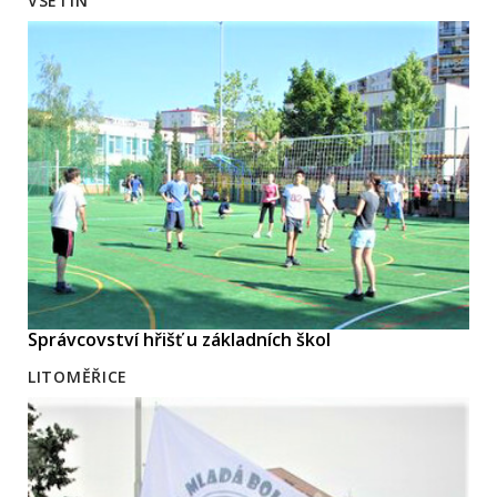
VSETÍN
Správcovství hřišť u základních škol
LITOMĚŘICE