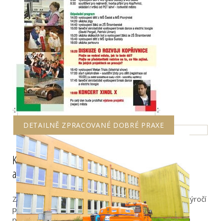
DETAILNĚ ZPRACOVANÉ DOBRÉ PRAXE
Kopřivnice: "Deset let s Vámi" - motivace k
aktivnějšímu životnímu stylu a pohybu
Zdravé město Kopřivnice připravilo k desetiletému výročí
projektu Zdravého města ukázky jak motivovat a
podporovat občany k aktivnějšímu zdravému pohybu,