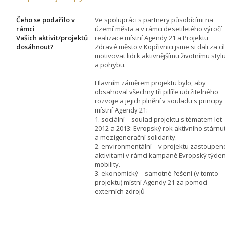
Čeho se podařilo v
Ve spolupráci s partnery působícími na
rámci
území města a v rámci desetiletého výročí
Vašich aktivit/projektů
realizace místní Agendy 21 a Projektu
dosáhnout?
Zdravé město v Kopřivnici jsme si dali za cíl
motivovat lidi k aktivnějšímu životnímu styl
a pohybu.
Hlavním záměrem projektu bylo, aby
obsahoval všechny tři pilíře udržitelného
rozvoje a jejich plnění v souladu s principy
místní Agendy 21:
1. sociální – soulad projektu s tématem let
2012 a 2013: Evropský rok aktivního stárnut
a mezigenerační solidarity.
2. environmentální – v projektu zastoupen
aktivitami v rámci kampaně Evropský týde
mobility.
3. ekonomický – samotné řešení (v tomto
projektu) místní Agendy 21 za pomoci
externích zdrojů