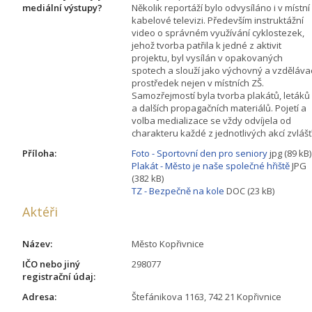
mediální výstupy?
Několik reportáží bylo odvysíláno i v místní
kabelové televizi. Především instruktážní
video o správném využívání cyklostezek,
jehož tvorba patřila k jedné z aktivit
projektu, byl vysílán v opakovaných
spotech a slouží jako výchovný a vzděláva
prostředek nejen v místních ZŠ.
Samozřejmostí byla tvorba plakátů, letáků
a dalších propagačních materiálů. Pojetí a
volba medializace se vždy odvíjela od
charakteru každé z jednotlivých akcí zvlášť
Příloha:
Foto - Sportovní den pro seniory
jpg (89 kB)
Plakát - Město je naše společné hřiště
JPG
(382 kB)
TZ - Bezpečně na kole
DOC (23 kB)
Aktéři
Název:
Město Kopřivnice
IČO nebo jiný
298077
registrační údaj:
Adresa:
Štefánikova 1163, 742 21 Kopřivnice