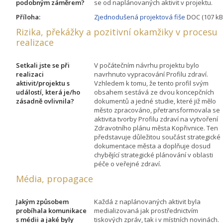
podobným záměrem?
se od naplánovaných aktivit v projektu.
Příloha:
Zjednodušená projektová fiše
DOC (107 kB
Rizika, překážky a pozitivní okamžiky v procesu
realizace
Setkali jste se při
V počátečním návrhu projektu bylo
realizaci
navrhnuto vypracování Profilu zdraví.
aktivit/projektu s
Vzhledem k tomu, že tento profil svým
událostí, která je/ho
obsahem sestává ze dvou koncepčních
zásadně ovlivnila?
dokumentů a jedné studie, které již mělo
město zpracováno, přetransformovala se
aktivita tvorby Profilu zdraví na vytvoření
Zdravotního plánu města Kopřivnice. Ten
představuje důležitou součást strategické
dokumentace města a doplňuje dosud
chybějící strategické plánování v oblasti
péče o veřejné zdraví.
Média, propagace
Jakým způsobem
Každá z naplánovaných aktivit byla
probíhala komunikace
medializovaná jak prostřednictvím
s médii a jaké byly
tiskových zpráv, tak i v místních novinách.