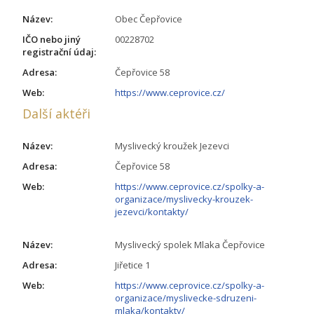
Název:
Obec Čepřovice
IČO nebo jiný
00228702
registrační údaj:
Adresa:
Čepřovice 58
Web:
https://www.ceprovice.cz/
Další aktéři
Název:
Myslivecký kroužek Jezevci
Adresa:
Čepřovice 58
Web:
https://www.ceprovice.cz/spolky-a-
organizace/myslivecky-krouzek-
jezevci/kontakty/
Název:
Myslivecký spolek Mlaka Čepřovice
Adresa:
Jiřetice 1
Web:
https://www.ceprovice.cz/spolky-a-
organizace/myslivecke-sdruzeni-
mlaka/kontakty/