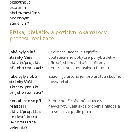
poskytnout
ostatním
obcím/městům s
podobným
záměrem?
Rizika, překážky a pozitivní okamžiky v
procesu realizace
Jaké byly silné
Realizace umožnila zajištění
stránky Vaší
dostatečného pobytu a pohybu dětí v
aktivity/projektu
přírodě, sbližování dětí a přírody
při jeho realizaci?
nenáročnou a nenásilnou formou.
Jaké byly slabé
Zázemí je určeno jen pro určitou skupinu
stránky Vaší
obyvatel obce.
aktivity/projektu
při jeho realizaci?
Setkali jste se při
Žádné neočekávané situace se
realizaci
nevyskytly. Celá akce proběhla hladce a
aktivit/projektu s
dá se říci, že podle plánu.
událostí, která
je/ho zásadně
ovlivnila?