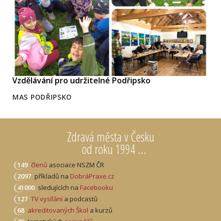
Vzdělávání pro udržitelné Podřipsko
MAS PODŘIPSKO
Zdravá města v Česku
od roku 1994 ...
149
členů
asociace NSZM ČR
2097
příkladů na
DobráPraxe.cz
41000
sledujících na
Facebooku
127
TV vysílání
a podcastů
68
akreditovaných Škol
a kurzů