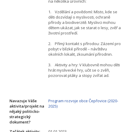
na několika úrovních:
1. Vzdělání a povědomí: Místo, kde se
děti dozvídají o myslivosti, ochraně
přírody a biodiverzitě. Myslivci mohou
dětem ukázat, jak se starat o lesy, zvěř a
životní prostředí.
2. Přímý kontakt s přírodou: Zázemí pro
pobyt v blízké přírodě – návštěvu
okolních lokalit, zkoumání přírodnin.
3. Aktivity a hry: V klubovně mohou děti
hrát myslivecké hry, učit se o zvěři,
pozorovat ptáky a stopy zvířat ad.
Navazuje Váše
Program rozvoje obce Čepřovice (2020-
aktivita/projekt na
2025)
nějaký politicko-
strategický
dokument?
Začátek aktivity:
01.01.2023