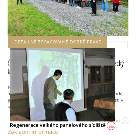
DETAILNĚ ZPRACOVANÉ DOBRÉ PRAXE
Čepřovice: Klubovna "Jezevčárna" pro myslivecký
kroužek
Nové vzdělávací zázemí pro myslivecký kroužek,
napomáhající výchově mladé generace k lásce k přírodě,
je další ukázkou podpory komunity a spolkové činnosti v
obci Čepřovice.
Více info o obci
Regenerace velkého panelového sídliště
Základní informace