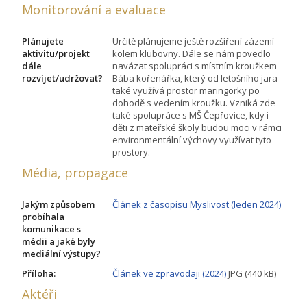
Monitorování a evaluace
Plánujete
Určitě plánujeme ještě rozšíření zázemí
aktivitu/projekt
kolem klubovny. Dále se nám povedlo
dále
navázat spolupráci s místním kroužkem
rozvíjet/udržovat?
Bába kořenářka, který od letošního jara
také využívá prostor maringorky po
dohodě s vedením kroužku. Vzniká zde
také spolupráce s MŠ Čepřovice, kdy i
děti z mateřské školy budou moci v rámci
environmentální výchovy využívat tyto
prostory.
Média, propagace
Jakým způsobem
Článek z časopisu Myslivost (leden 2024)
probíhala
komunikace s
médii a jaké byly
mediální výstupy?
Příloha:
Článek ve zpravodaji (2024)
JPG (440 kB)
Aktéři