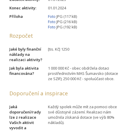
Konec aktivity:
01.01.2024
Příloha
Foto
JPG (117 kB)
Foto
JPG (216 kB)
Foto
JPG (192 kB)
Rozpočet
Jaké byly finanční
[tis. Kč] 1250
náklady na
realizaci aktivity?
Jak byla aktivita
1 000 000 Kč - obec obdržela dotaci
financována?
prostřednictvím MAS Šumavsko (dotace
ze SZIF); 250 000 Kč - spoluúčast obce.
Doporučení a inspirace
Jaká
Každý spolek může mít za pomoci obce
doporučení/rady
své důstojné zázemí. Realizaci nám
lze z realizace
umožnila získaná dotace (ve výši 80%
Vašich aktivit
nákladů).
vyvodit a