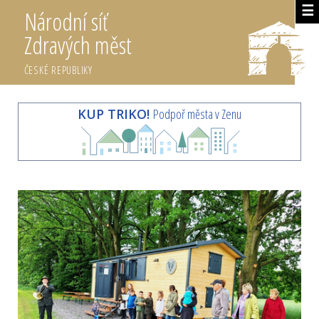
☰
Národní síť
Zdravých měst
ČESKÉ REPUBLIKY
KUP TRIKO!
Podpoř města v Zenu