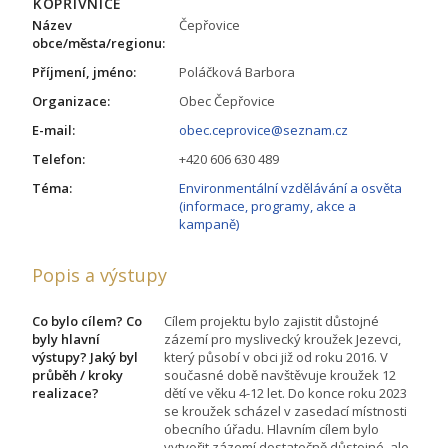
KOPŘIVNICE
Název
Čepřovice
obce/města/regionu:
Příjmení, jméno:
Poláčková Barbora
Organizace:
Obec Čepřovice
E-mail:
obec.ceprovice@seznam.cz
Telefon:
+420 606 630 489
Téma:
Environmentální vzdělávání a osvěta
(informace, programy, akce a
kampaně)
Popis a výstupy
Co bylo cílem? Co
Cílem projektu bylo zajistit důstojné
byly hlavní
zázemí pro myslivecký kroužek Jezevci,
výstupy? Jaký byl
který působí v obci již od roku 2016. V
průběh / kroky
současné době navštěvuje kroužek 12
realizace?
dětí ve věku 4-12 let. Do konce roku 2023
se kroužek scházel v zasedací místnosti
obecního úřadu. Hlavním cílem bylo
vytvořit zázemí dostatečně důstojné, ale