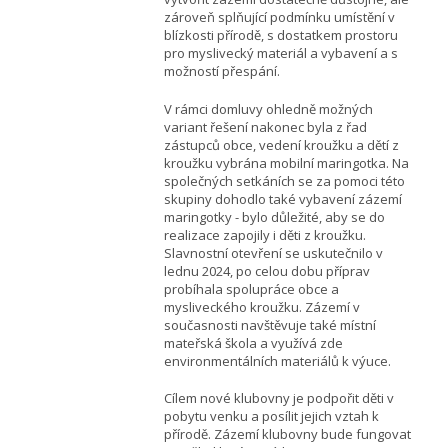
zároveň splňující podmínku umístění v
blízkosti přírodě, s dostatkem prostoru
pro myslivecký materiál a vybavení a s
možností přespání.
V rámci domluvy ohledně možných
variant řešení nakonec byla z řad
zástupců obce, vedení kroužku a dětí z
kroužku vybrána mobilní maringotka. Na
společných setkáních se za pomoci této
skupiny dohodlo také vybavení zázemí
maringotky - bylo důležité, aby se do
realizace zapojily i děti z kroužku.
Slavnostní otevření se uskutečnilo v
lednu 2024, po celou dobu příprav
probíhala spolupráce obce a
mysliveckého kroužku. Zázemí v
současnosti navštěvuje také místní
mateřská škola a využívá zde
environmentálních materiálů k výuce.
Cílem nové klubovny je podpořit děti v
pobytu venku a posílit jejich vztah k
přírodě. Zázemí klubovny bude fungovat