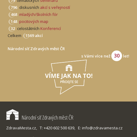
79
tematických
seminářů
796
diskusních
akcí s veřejností
468
mladých/školních fór
148
pocitových map
32
celostátních
Konferencí
Celkem
1569 akcí
Národní síť Zdravých měst ČR
30
s Vámi více než
let!
Národní síť Zdravých měst ČR
ZdravaMesta.cz,
T: +420 602 500 639,
E: info@zdravamesta.cz