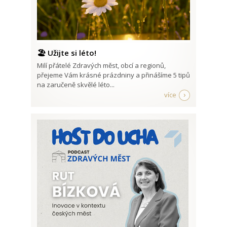
🏖️ Užijte si léto!
Milí přátelé Zdravých měst, obcí a regionů,
přejeme Vám krásné prázdniny a přinášíme 5 tipů
na zaručeně skvělé léto...
více