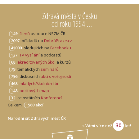
Zdravá města v Česku
od roku 1994 ...
149
členů
asociace NSZM ČR
2097
příkladů na
DobráPraxe.cz
41000
sledujících na
Facebooku
127
TV vysílání
a podcastů
68
akreditovaných Škol
a kurzů
79
tematických
seminářů
796
diskusních
akcí s veřejností
468
mladých/školních fór
148
pocitových map
32
celostátních
Konferencí
Celkem
1569 akcí
Národní síť Zdravých měst ČR
30
s Vámi více než
let!