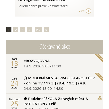
Sdílení dobré praxe ve Waterfordu
více
1
|
2
|
3
|
4
|
|
62
|
»
Očekávané akce
září
eROZVOJOVNA
18
18. 9. 2026 9:00–11:00
2026
📺 MODERNÍ MĚSTA: PRAXE STAROSTŮ IV.
září
24
- online TV / 17.3.|28.4.|19.5.|24.9.
24. 9. 2026 13:00–14:30
2026
🍁 Podzimní ŠKOLA Zdravých měst &
listopad
25
INSPIRATON / Telč
25. 11. – 27. 11. 2026
2026