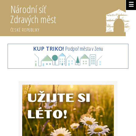
☰
Národní síť
Zdravých měst
ČESKÉ REPUBLIKY
KUP TRIKO!
Podpoř města v Zenu