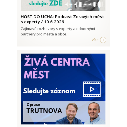
HOST DO UCHA: Podcast Zdravých měst
s experty / 10.6.2026
Zajímavé rozhovory s experty a odbornými
partnery pro města a obce.
více