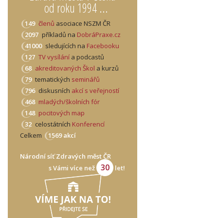
od roku 1994 ...
149
členů
asociace NSZM ČR
2097
příkladů na
DobráPraxe.cz
41000
sledujících na
Facebooku
127
TV vysílání
a podcastů
68
akreditovaných Škol
a kurzů
79
tematických
seminářů
796
diskusních
akcí s veřejností
468
mladých/školních fór
148
pocitových map
32
celostátních
Konferencí
Celkem
1569 akcí
Národní síť Zdravých měst ČR
30
s Vámi více než
let!