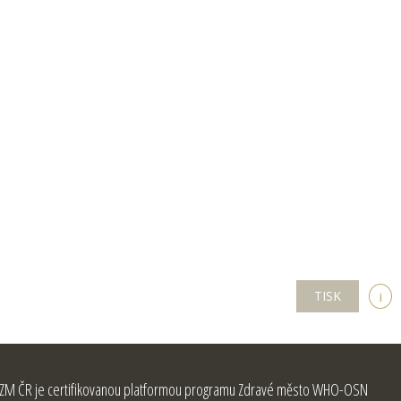
TISK
i
ZM ČR je certifikovanou platformou programu Zdravé město WHO-OSN