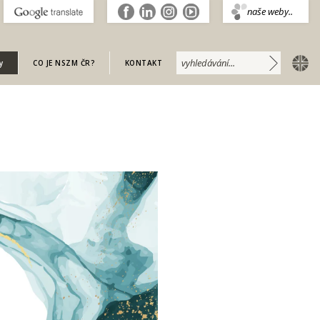
.
naše weby..
english
y
CO JE NSZM ČR?
KONTAKT
U