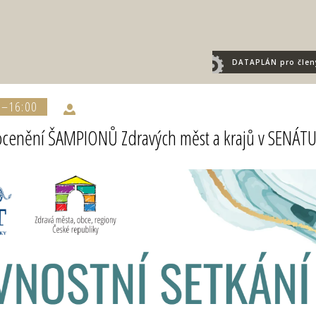
DATAPLÁN
pro člen
0–16:00
ocenění ŠAMPIONŮ Zdravých měst a krajů v SENÁT