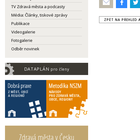
Poslat
TV Zdravá města a podcasty
Média: Články, tiskové zprávy
ZPĚT NA PŘEHLED 
Publikace
Videogalerie
Fotogalerie
Odběr novinek
DATAPLÁN
pro členy
Zdravá města v Česku