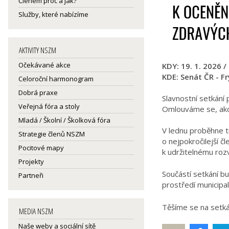
Členem proč a jak?
Služby, které nabízíme
AKTIVITY NSZM
Očekávané akce
KDY: 19. 1. 2026 / 
KDE: Senát ČR - Fr
Celoroční harmonogram
Dobrá praxe
Slavnostní setkání 
Veřejná fóra a stoly
Omlouváme se, akce
Mladá / Školní / Školková fóra
V lednu proběhne t
Strategie členů NSZM
o nejpokročilejší č
Pocitové mapy
k udržitelnému rozv
Projekty
Součástí setkání 
Partneři
prostředí municipal
Těšíme se na setká
MEDIA NSZM
Naše weby a sociální sítě