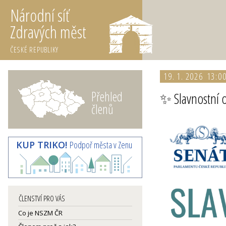
Národní síť
Zdravých měst
ČESKÉ REPUBLIKY
19. 1. 2026 13:0
Přehled
✨ Slavnostní 
členů
KUP TRIKO!
Podpoř města v Zenu
ČLENSTVÍ PRO VÁS
Co je NSZM ČR