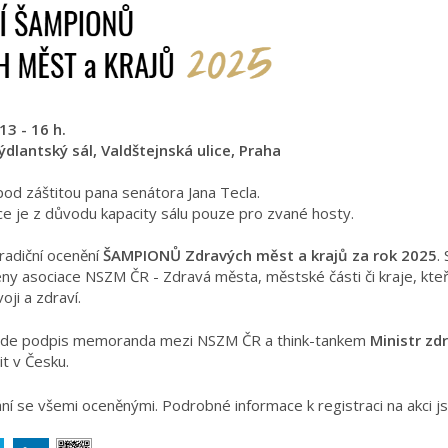
13 - 16 h.
ýdlantský sál, Valdštejnská ulice, Praha
pod záštitou pana senátora Jana Tecla.
 je z důvodu kapacity sálu pouze pro zvané hosty.
radiční ocenění
ŠAMPIONŮ Zdravých měst a krajů za rok 2025
.
leny asociace NSZM ČR - Zdravá města, městské části či kraje, kteří 
oji a zdraví.
bude podpis memoranda mezi NSZM ČR a think-tankem
Ministr zdr
it v Česku.
ní se všemi oceněnými. Podrobné informace k registraci na akci 