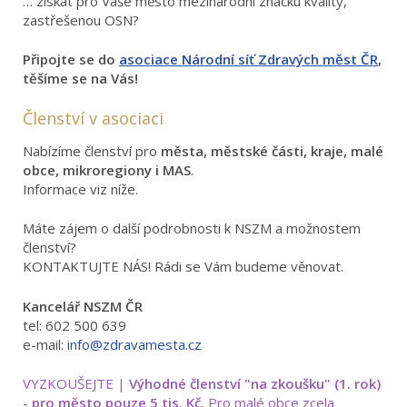
… získat pro Vaše město mezinárodní značku kvality,
zastřešenou OSN?
Připojte se do
asociace Národní síť Zdravých měst ČR
,
těšíme se na Vás!
Členství v asociaci
Nabízíme členství pro
města, městské části, kraje, malé
obce, mikroregiony i MAS
.
Informace viz níže.
Máte zájem o další podrobnosti k NSZM a možnostem
členství?
KONTAKTUJTE NÁS! Rádi se Vám budeme věnovat.
Kancelář NSZM ČR
tel: 602 500 639
e-mail:
info@zdravamesta.cz
VYZKOUŠEJTE |
Výhodné členství "na zkoušku" (1. rok)
- pro město pouze 5 tis. Kč.
Pro malé obce zcela