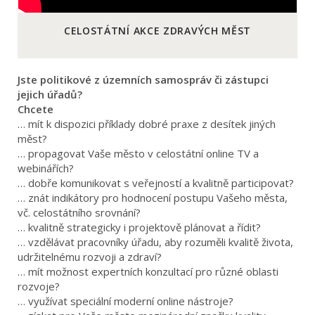
CELOSTÁTNÍ AKCE ZDRAVÝCH MĚST
Jste politikové z územních samospráv či zástupci
jejich úřadů?
Chcete
… mít k dispozici příklady dobré praxe z desítek jiných
měst?
… propagovat Vaše město v celostátní online TV a
webinářích?
… dobře komunikovat s veřejností a kvalitně participovat?
… znát indikátory pro hodnocení postupu Vašeho města,
vč. celostátního srovnání?
… kvalitně strategicky i projektově plánovat a řídit?
… vzdělávat pracovníky úřadu, aby rozuměli kvalitě života,
udržitelnému rozvoji a zdraví?
… mít možnost expertních konzultací pro různé oblasti
rozvoje?
… využívat speciální moderní online nástroje?