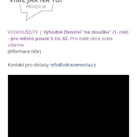
VYZKOUŠEJTE |
Výhodné členství "na zkoušku" (1. rok)
- pro město pouze 5 tis. Kč.
Pro malé obce zcela
zdarma.
(informace níže)
Kontakt pro dotazy:
info@zdravamesta.cz