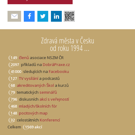
Poslat
Zdravá města v Česku
od roku 1994 ...
149
členů
asociace NSZM ČR
2097
příkladů na
DobráPraxe.cz
41000
sledujících na
Facebooku
127
TV vysílání
a podcastů
68
akreditovaných Škol
a kurzů
79
tematických
seminářů
796
diskusních
akcí s veřejností
468
mladých/školních fór
148
pocitových map
32
celostátních
Konferencí
Celkem
1569 akcí