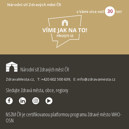
Národní síť Zdravých měst ČR
30
s Vámi více než
let!
Národní síť Zdravých měst ČR
ZdravaMesta.cz,
T: +420 602 500 639,
E: info@zdravamesta.cz
Sledujte Zdravá města, obce, regiony
NSZM ČR je certifikovanou platformou programu Zdravé město WHO-
OSN