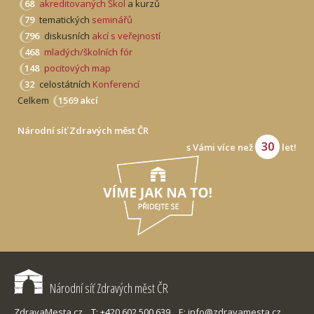
68
akreditovaných Škol
a kurzů
79
tematických
seminářů
796
diskusních
akcí s veřejností
468
mladých/školních fór
148
pocitových map
32
celostátních
Konferencí
Celkem
1569 akcí
Národní síť Zdravých měst ČR
30
s Vámi více než
let!
Národní síť Zdravých měst ČR
ZdravaMesta.cz,
T: +420 602 500 639,
E: info@zdravamesta.cz