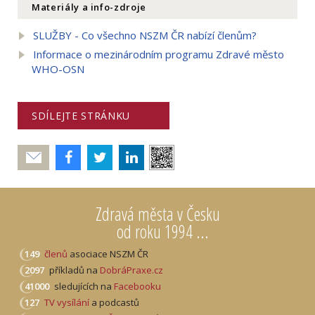
Materiály a info-zdroje
SLUŽBY - Co všechno NSZM ČR nabízí členům?
Informace o mezinárodním programu Zdravé město
WHO-OSN
SDÍLEJTE STRÁNKU
Poslat
Zdravá města v Česku
od roku 1994 ...
149
členů
asociace NSZM ČR
2097
příkladů na
DobráPraxe.cz
41000
sledujících na
Facebooku
127
TV vysílání
a podcastů