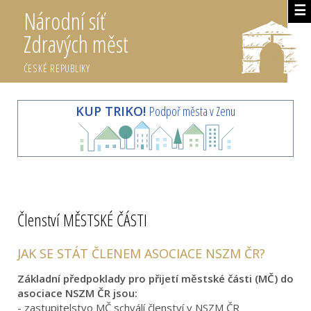
☰
Národní síť
Zdravých měst
ČESKÉ REPUBLIKY
KUP TRIKO!
Podpoř města v Zenu
Členství MĚSTSKÉ ČÁSTI
JAK SE STÁT ČLENEM ASOCIACE NSZM ČR?
Základní předpoklady pro přijetí městské části (MČ) do
asociace NSZM ČR jsou:
- zastupitelstvo MČ schválí členství v NSZM ČR