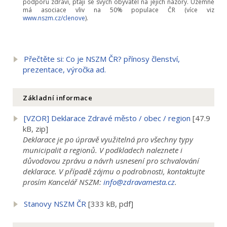
podporu zdraví, ptají se svých obyvatel na jejich názory. Územně
má asociace vliv na 50% populace ČR (více viz
www.nszm.cz/clenove
).
Přečtěte si: Co je NSZM ČR? přínosy členství,
prezentace, výročka ad.
Základní informace
[VZOR] Deklarace Zdravé město / obec / region
[47.9
kB, zip]
Deklarace je po úpravě využitelná pro všechny typy
municipalit a regionů. V podkladech naleznete i
důvodovou zprávu a návrh usnesení pro schvalování
deklarace. V případě zájmu o podrobnosti, kontaktujte
prosím Kancelář NSZM:
info@zdravamesta.cz
.
Stanovy NSZM ČR
[333 kB, pdf]