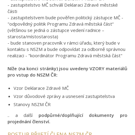
- zastupitelstvo MČ schválí Deklaraci Zdravé městské
části
- zastupitelstvem bude pověřen politický zástupce MČ -
"odpovědný politik Programu Zdravá městská část“
(většinou se jedná o zástupce vedení radnice –
starosta/místostarosta)
- bude stanoven pracovník v rámci úřadu, který bude v
kontaktu s NSZM a bude odpovídat za odborně správnou
realizaci - "koordinátor Programu Zdravá městská část"
Níže (na konci stránky) jsou uvedeny VZORY materiálů
pro vstup do NSZM ČR:
Vzor Deklarace Zdravé MČ
Vzor důvodové zprávy a usnesení zastupitelstva
Stanovy NSZM ČR
.. a další
podpůrné/doplňující dokumenty pro
projednání členství.
POSTUP PŘIJETÍ ČLENA NSZM ČR