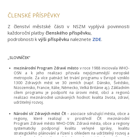
ČLENSKÉ PŘÍSPĚVKY
Z členství městské části v NSZM vyplývá povinnosti
každoroční platby
členského příspěvku
,
podrobnosti k
výši příspěvku
naleznete
ZDE
.
„SLOVNÍČEK“
mezinárodní Program Zdravé město
v roce 1988 iniciovala WHO-
OSN a k jeho realizaci přizvala nejvýznamnější evropské
metropole. Za více patnáct let trvání programu v Evropě vzniklo
1300 Zdravých měst ve 30 zemích (např. Dánsko, Švédsko,
Nizozemsko, Francie, Itálie, Německo, Velká Británie aj.). Základním
cílem programu je podpořit na úrovni měst, obcí a regionů
realizaci mezinárodně uznávaných hodnot: kvalita života, zdraví,
udržitelný rozvoj.
Národní síť Zdravých měst ČR
– asociace sdružující města, obce a
regiony, které realizují v prostředí ČR mezinárodní
Program Zdravé město WHO-OSN. Zdravá města, obce a regiony
systematicky podporují kvalitu veřejné správy, kvalitu
strategického plánování a řízení s ohledem na udržitelný rozvoj a