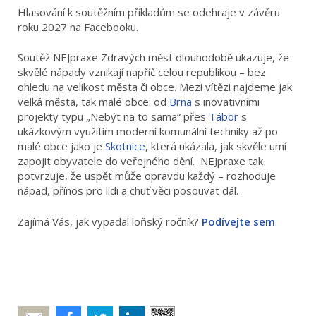
Hlasování k soutěžním příkladům se odehraje v závěru
roku 2027 na Facebooku.
Soutěž NEJpraxe Zdravých měst dlouhodobě ukazuje, že
skvělé nápady vznikají napříč celou republikou – bez
ohledu na velikost města či obce. Mezi vítězi najdeme jak
velká města, tak malé obce: od
Brna
s inovativními
projekty typu „Nebýt na to sama“ přes
Tábor
s
ukázkovým využitím moderní komunální techniky až po
malé obce jako je
Skotnice
, která ukázala, jak skvěle umí
zapojit obyvatele do veřejného dění. NEJpraxe tak
potvrzuje, že uspět může opravdu každý – rozhoduje
nápad, přínos pro lidi a chuť věci posouvat dál.
Zajímá Vás, jak vypadal loňský ročník?
Podívejte sem
.