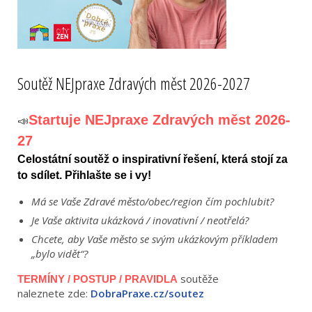
Soutěž NEJpraxe Zdravých měst 2026-2027
Startuje NEJpraxe Zdravých měst 2026-
📣
27
Celostátní soutěž o inspirativní řešení, která stojí za
to sdílet. Přihlašte se i vy!
Má se Vaše Zdravé město/obec/region čím pochlubit?
Je Vaše aktivita ukázková / inovativní / neotřelá?
Chcete, aby Vaše město se svým ukázkovým příkladem
„bylo vidět“?
soutěže
TERMÍNY / POSTUP / PRAVIDLA
naleznete zde:
DobraPraxe.cz/soutez