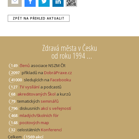
Poslat
ZPĚT NA PŘEHLED AKTUALIT
Zdravá města v Česku
od roku 1994 ...
149
členů
asociace NSZM ČR
2097
příkladů na
DobráPraxe.cz
41000
sledujících na
Facebooku
127
TV vysílání
a podcastů
68
akreditovaných Škol
a kurzů
79
tematických
seminářů
796
diskusních
akcí s veřejností
468
mladých/školních fór
148
pocitových map
32
celostátních
Konferencí
Celkem
1569 akcí