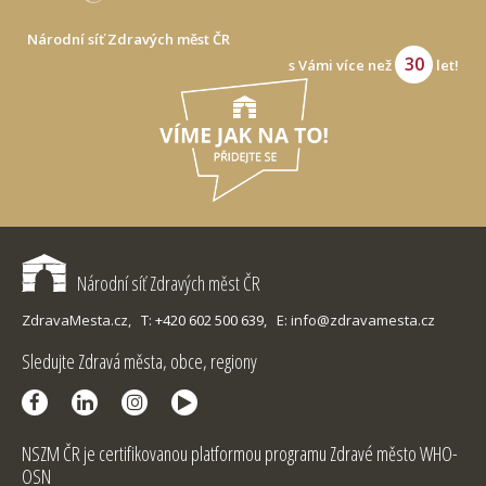
Národní síť Zdravých měst ČR
30
s Vámi více než
let!
Národní síť Zdravých měst ČR
ZdravaMesta.cz,
T: +420 602 500 639,
E: info@zdravamesta.cz
Sledujte Zdravá města, obce, regiony
NSZM ČR je certifikovanou platformou programu Zdravé město WHO-
OSN