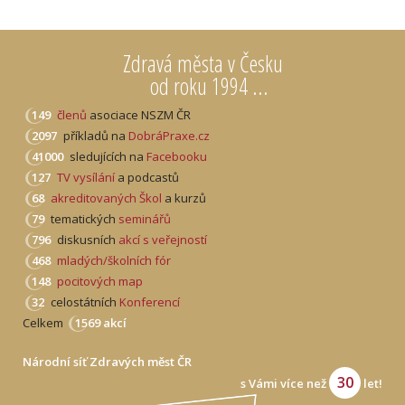
Zdravá města v Česku
od roku 1994 ...
149
členů
asociace NSZM ČR
2097
příkladů na
DobráPraxe.cz
41000
sledujících na
Facebooku
127
TV vysílání
a podcastů
68
akreditovaných Škol
a kurzů
79
tematických
seminářů
796
diskusních
akcí s veřejností
468
mladých/školních fór
148
pocitových map
32
celostátních
Konferencí
Celkem
1569 akcí
Národní síť Zdravých měst ČR
30
s Vámi více než
let!