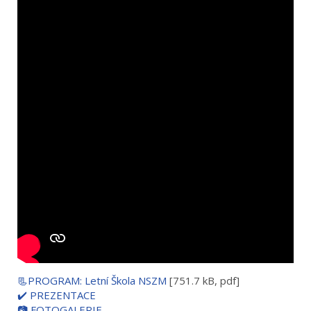
📃PROGRAM: Letní Škola NSZM
[751.7 kB, pdf]
✔️ PREZENTACE
📷 FOTOGALERIE