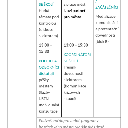
/
SE ŠKOLÍ
z praxe měst
ZAČÁTEČNÍCI
Horká
Noví partneři
Medializace,
témata pod
pro města
komunikační
kontrolou
a prezentační
(diskuse
dovednosti
s lektorem)
(blok B)
13:00 –
13:00 – 15:30
15:30
KOORDINÁTOŘI
POLITICI A
SE ŠKOLÍ
ODBORNÍCI
Trénink
diskutují
dovedností
pěšky
s lektorem
městem
(komunikace
Služby
krizových
NSZM
situací)
Individuální
konzultace
Podvečerní doprovodné programy
hostitelského města Mariánské Lázně.