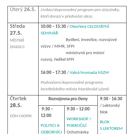
Úterý
26.5.
Uvítací doprovodný program pro účastníky,
kteří dorazí v předvečer akce.
Středa
10:00 – 15:30
/
Otevřený CELOSTÁTNÍ
27.5.
SEMINÁŘ
Bydlení, investice, rozvojové
MĚSTSKÉ
výzvy / MMR, SFPI
DIVADLO
ministryně pro místní
rozvoj, ředitel SFPI
16:00 – 17:30
/
Valná hromada NSZM
Podvečerní doprovodné programy
hostitelského města Mariánské Lázně.
Čtvrtek
Rozvojovna pro členy
9:30 - 16:30
28.5.
/ Lektorský
9:30 –
9:30 – 12:00
blok
12:00
DŮM CHOPIN
WORKSHOP /
BLOK
POLITICI A
POKROČILÍ
S LEKTOREM
ODBORNÍCI
Ochutnávka