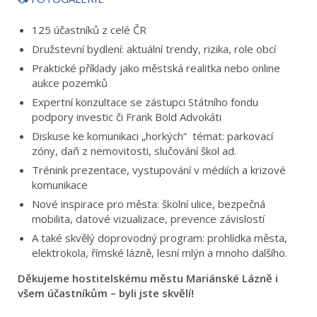
125 účastníků z celé ČR
Družstevní bydlení: aktuální trendy, rizika, role obcí
Praktické příklady jako městská realitka nebo online
aukce pozemků
Expertní konzultace se zástupci Státního fondu
podpory investic či Frank Bold Advokáti
Diskuse ke komunikaci „horkých“ témat: parkovací
zóny, daň z nemovitosti, slučování škol ad.
Trénink prezentace, vystupování v médiích a krizové
komunikace
Nové inspirace pro města: školní ulice, bezpečná
mobilita, datové vizualizace, prevence závislostí
A také skvělý doprovodný program: prohlídka města,
elektrokola, římské lázně, lesní mlýn a mnoho dalšího.
Děkujeme hostitelskému městu Mariánské Lázně i
všem účastníkům – byli jste skvělí!