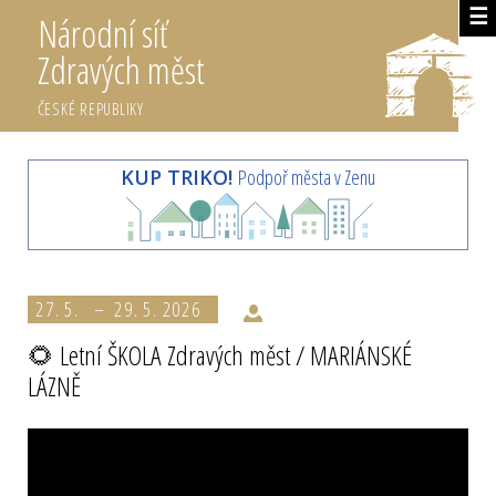
☰
Národní síť
Zdravých měst
ČESKÉ REPUBLIKY
KUP TRIKO!
Podpoř města v Zenu
27. 5. – 29. 5. 2026
🌻 Letní ŠKOLA Zdravých měst / MARIÁNSKÉ
LÁZNĚ