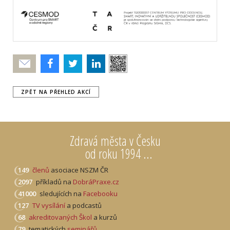
Poslat
ZPĚT NA PŘEHLED AKCÍ
Zdravá města v Česku
od roku 1994 ...
149
členů
asociace NSZM ČR
2097
příkladů na
DobráPraxe.cz
41000
sledujících na
Facebooku
127
TV vysílání
a podcastů
68
akreditovaných Škol
a kurzů
79
tematických
seminářů