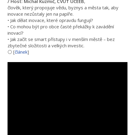
/ Host: Michal Kuzmič, ČVUT UCEEB
,
člověk, který propojuje vědu, byznys a města tak, aby
inovace nezůstaly jen na papíře.
• Jak dělat inovace, které opravdu fungují?
• Co mohou být pro obce časté překážky k zavádění
inovací?
• Jak začít se smart přístupy i v menším městě – bez
zbytečné složitosti a velkých investic.
⚪️ [
článek
]