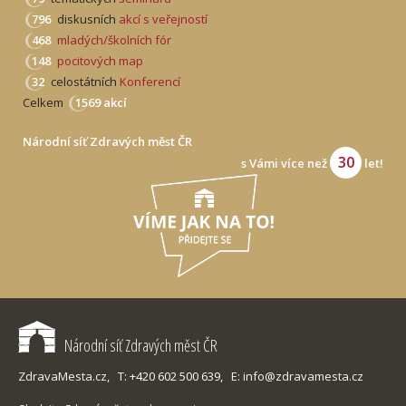
796
diskusních
akcí s veřejností
468
mladých/školních fór
148
pocitových map
32
celostátních
Konferencí
Celkem
1569 akcí
Národní síť Zdravých měst ČR
30
s Vámi více než
let!
Národní síť Zdravých měst ČR
ZdravaMesta.cz,
T: +420 602 500 639,
E: info@zdravamesta.cz