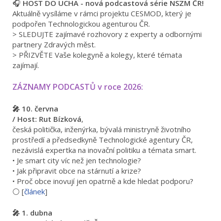
🎧
HOST DO UCHA - nová podcastová série NSZM ČR!
Aktuálně vysíláme v rámci projektu CESMOD, který je
podpořen Technologickou agenturou ČR.
> SLEDUJTE zajímavé rozhovory z experty a odbornými
partnery Zdravých měst.
> PŘIZVĚTE Vaše kolegyně a kolegy, které témata
zajímají.
ZÁZNAMY PODCASTŮ v roce 2026:
🎤 10. června
/ Host: Rut Bízková
,
česká politička, inženýrka, bývalá ministryně životního
prostředí a předsedkyně Technologické agentury ČR,
nezávislá expertka na inovační politiku a témata smart.
• Je smart city víc než jen technologie?
• Jak připravit obce na stárnutí a krize?
• Proč obce inovují jen opatrně a kde hledat podporu?
⚪️ [
článek
]
🎤 1. dubna