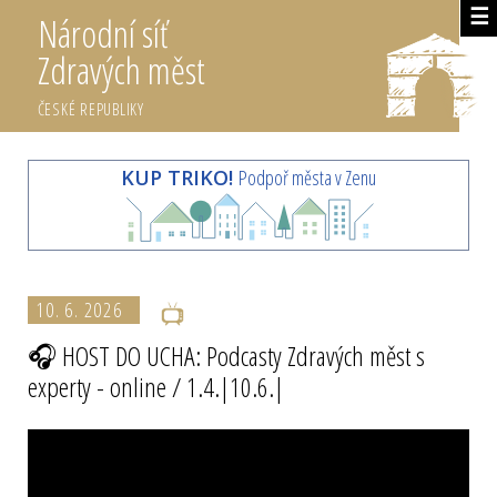
☰
Národní síť
Zdravých měst
ČESKÉ REPUBLIKY
KUP TRIKO!
Podpoř města v Zenu
10. 6. 2026
🎧 HOST DO UCHA: Podcasty Zdravých měst s
experty - online / 1.4.|10.6.|