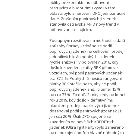
obliby bezkontaktního odbavení
cestujících a budoucímu vývoji v této
oblasti, bylo směřování DPO jednoznačně
dané. Zrušením papírových jízdenek
stanovila ostravská MHD nový trend v
odbavování cestujících.
Postupným rozšiřováním možností o další
způsoby úhrady jízdného se podíl
papírových jízdenek na celkovém prodeji
jednotlivých krátkodobých jízdenek
rychle snižoval. V polovině r. 2016, kdy
došlo k zavedení platby BPK přímo ve
vozidlech, byl podíl papírových jízdenek
cca 87,5 %. Pouhých 6 měsíců fungování
platby BPK stačilo na to, aby se podíl
papírových jízdenek snížil o téměř 15 %
na cca 73 %. Za další 3 roky, tedy na konci
roku 2019, kdy došlo k defnitivnímu
ukončení prodeje papírových jízdenek,
dosahoval podíl papírových jízdenek již
jen cca 20 %. Úsilí DPO spojené se
zavedením nejnovějších KREDITních
jízdenek (Ultra light karty) bylo zaměřeno
na uspokojení potřeb hlavně náhodných