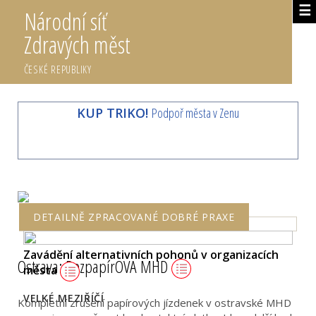
☰
Národní síť
Zdravých měst
ČESKÉ REPUBLIKY
KUP TRIKO!
Podpoř města v Zenu
DETAILNĚ ZPRACOVANÉ DOBRÉ PRAXE
Zavádění alternativních pohonů v organizacích
Ostrava: BezpapírOVA MHD
města
VELKÉ MEZIŘÍČÍ
Kompletní zrušení papírových jízdenek v ostravské MHD