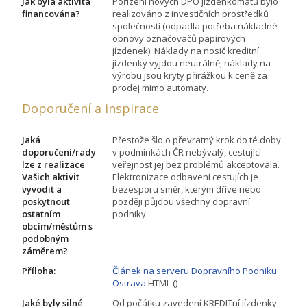
Jak byla aktivita
Pořízení nových DPO jízdenkomatů bylo
financována?
realizováno z investičních prostředků
společností (odpadla potřeba nákladné
obnovy označovačů papírových
jízdenek). Náklady na nosič kreditní
jízdenky vyjdou neutrálně, náklady na
výrobu jsou kryty přirážkou k ceně za
prodej mimo automaty.
Doporučení a inspirace
Jaká
Přestože šlo o převratný krok do té doby
doporučení/rady
v podmínkách ČR nebývalý, cestující
lze z realizace
veřejnost jej bez problémů akceptovala.
Vašich aktivit
Elektronizace odbavení cestujích je
vyvodit a
bezesporu směr, kterým dříve nebo
poskytnout
později půjdou všechny dopravní
ostatním
podniky.
obcím/městům s
podobným
záměrem?
Příloha:
Článek na serveru Dopravního Podniku
Ostrava
HTML ()
Jaké byly silné
Od počátku zavedení KREDITní jízdenky