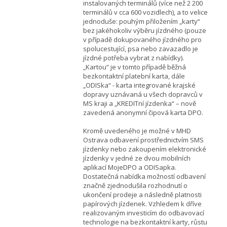
instalovaných terminálů (více než 2 200
terminálů v cca 600 vozidlech), a to velice
jednoduše: pouhým přiložením „karty“
bez jakéhokoliv výběru jízdného (pouze
v případě dokupovaného jízdného pro
spolucestující, psa nebo zavazadlo je
jízdné potřeba vybrat z nabídky).
„Kartou“ je v tomto případě běžná
bezkontaktní platební karta, dále
„ODISka“ - karta integrované krajské
dopravy uznávaná u všech dopravců v
MS kraji a „KREDITní jízdenka“ – nově
zavedená anonymní čipová karta DPO.
Kromě uvedeného je možné v MHD
Ostrava odbavení prostřednictvím SMS
jízdenky nebo zakoupením elektronické
jízdenky v jedné ze dvou mobilních
aplikací MojeDPO a ODISapka.
Dostatečná nabídka možností odbavení
značně zjednodušila rozhodnutí o
ukončení prodeje a následně platnosti
papírových jízdenek. Vzhledem k dříve
realizovaným investicím do odbavovací
technologie na bezkontaktní karty, růstu