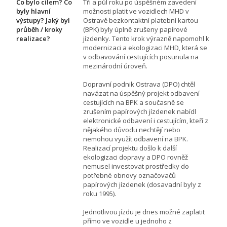
Co bylo cílem? Co
Tři a půl roku po úspěšném zavedení
byly hlavní
možnosti platit ve vozidlech MHD v
výstupy? Jaký byl
Ostravě bezkontaktní platební kartou
průběh / kroky
(BPK) byly úplně zrušeny papírové
realizace?
jízdenky. Tento krok výrazně napomohl k
modernizaci a ekologizaci MHD, která se
v odbavování cestujících posunula na
mezinárodní úroveň.
Dopravní podnik Ostrava (DPO) chtěl
navázat na úspěšný projekt odbavení
cestujících na BPK a současně se
zrušením papírových jízdenek nabídl
elektronické odbavení i cestujícím, kteří z
nějakého důvodu nechtějí nebo
nemohou využít odbavení na BPK.
Realizací projektu došlo k další
ekologizaci dopravy a DPO rovněž
nemusel investovat prostředky do
potřebné obnovy označovačů
papírových jízdenek (dosavadní byly z
roku 1995).
Jednotlivou jízdu je dnes možné zaplatit
přímo ve vozidle u jednoho z