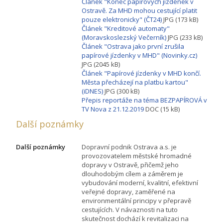
Článek "Konec papírových jízdenek v
Ostravě. Za MHD mohou cestující platit
pouze elektronicky" (ČT24)
JPG (173 kB)
Článek "Kreditové automaty"
(Moravskoslezský Večerník)
JPG (233 kB)
Článek "Ostrava jako první zrušila
papírové jízdenky v MHD" (Novinky.cz)
JPG (2045 kB)
Článek "Papírové jízdenky v MHD končí.
Města přecházejí na platbu kartou"
(iDNES)
JPG (300 kB)
Přepis reportáže na téma BEZPAPÍROVÁ v
TV Nova z 21.12.2019
DOC (15 kB)
Další poznámky
Další poznámky
Dopravní podnik Ostrava a.s. je
provozovatelem městské hromadné
dopravy v Ostravě, přičemž jeho
dlouhodobým cílem a záměrem je
vybudování moderní, kvalitní, efektivní
veřejné dopravy, zaměřené na
environmentální principy v přepravě
cestujících. V návaznosti na tuto
skutečnost dochází k revitalizaci na