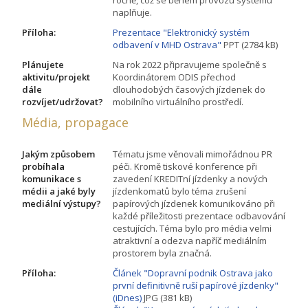
naplňuje.
Příloha:
Prezentace "Elektronický systém
odbavení v MHD Ostrava​"
PPT (2784 kB)
Plánujete
Na rok 2022 připravujeme společně s
aktivitu/projekt
Koordinátorem ODIS přechod
dále
dlouhodobých časových jízdenek do
rozvíjet/udržovat?
mobilního virtuálního prostředí.
Média, propagace
Jakým způsobem
Tématu jsme věnovali mimořádnou PR
probíhala
péči. Kromě tiskové konference při
komunikace s
zavedení KREDITní jízdenky a nových
médii a jaké byly
jízdenkomatů bylo téma zrušení
mediální výstupy?
papírových jízdenek komunikováno při
každé příležitosti prezentace odbavování
cestujících. Téma bylo pro média velmi
atraktivní a odezva napříč mediálním
prostorem byla značná.
Příloha:
Článek "Dopravní podnik Ostrava jako
první definitivně ruší papírové jízdenky"
(iDnes)
JPG (381 kB)