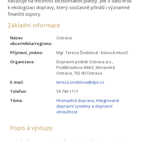
navazuje na možnost bezkontaktní platby. Jde o další krok
k ekologizaci dopravy, který současně přináší i významné
finanční úspory.
Základní informace
Název
Ostrava
obce/města/regionu:
Příjmení, jméno:
Mgr. Tereza Šnoblová - tisková mluvčí
Organizace:
Dopravní podnik Ostrava a.s.,
Poděbradova 494/2, Moravská
Ostrava, 702 00 Ostrava
E-mail:
tereza.snoblova@dpo.cz
Telefon:
59 740 1111
Téma:
Hromadná doprava, integrované
dopravní systémy a dopravní
obslužnost
Popis a výstupy