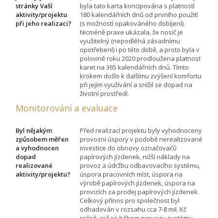
stránky Vaší
byla tato karta koncipována s platností
aktivity/projektu
180 kalendářních dnů od prvního použití
při jeho realizaci?
(s možností opakováného dobíjení).
Nicméně praxe ukázala, že nosič je
využitelný (nepodléhá zásadnímu
opotřebení) i po této době, a proto byla v
polovině roku 2020 prodloužena platnost
karet na 365 kalendářních dnů. Tímto
krokem došlo k dalšímu zvýšení komfortu
při jejím využívání a snížil se dopad na
životní prostředí.
Monitorování a evaluace
Byl nějakým
Před realizací projektu byly vyhodnoceny
způsobem měřen
provozní úspory v podobě nerealizované
a vyhodnocen
investice do obnovy označovačů
dopad
papírových jízdenek, nižší náklady na
realizované
provoz a údržbu odbavovacího systému,
aktivity/projektu?
úspora pracovních míst, úspora na
výrobě papírových jízdenek, úspora na
provizích za prodej papírových jízdenek.
Celkový přínos pro společnost byl
odhadován v rozsahu cca 7-8 mil. Kč
ročně, což se během provozu systému