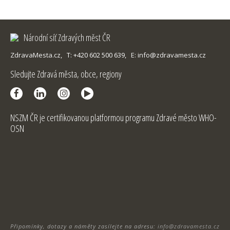
Národní síť Zdravých měst ČR
ZdravaMesta.cz,
T: +420 602 500 639,
E: info@zdravamesta.cz
Sledujte Zdravá města, obce, regiony
NSZM ČR je certifikovanou platformou programu Zdravé město WHO-
OSN
Připomínky, dotazy a náměty zasílejte na adresu:
info@zdravamesta.cz