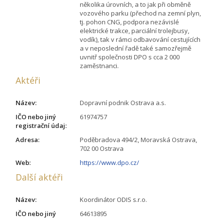
několika úrovních, a to jak při obměně
vozového parku (přechod na zemní plyn,
tj. pohon CNG, podpora nezávislé
elektrické trakce, parciální trolejbusy,
vodík), tak v rámci odbavování cestujících
a v neposlední řadě také samozřejmě
uvnitř společnosti DPO s cca 2 000
zaměstnanci.
Aktéři
Název:
Dopravní podnik Ostrava a.s.
IČO nebo jiný
61974757
registrační údaj:
Adresa:
Poděbradova 494/2, Moravská Ostrava,
702 00 Ostrava
Web:
https://www.dpo.cz/
Další aktéři
Název:
Koordinátor ODIS s.r.o.
IČO nebo jiný
64613895