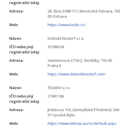
registrační údaj:
Adresa:
28. října 3388/111, Moravská Ostrava, 702
00 Ostrava
Web:
https://www.kodis.cz/
Název:
Diebold Nixdorf s.r.o.
IČO nebo jiný
25784528
registrační údaj:
Adresa:
Siemensova 2716/2, Stodůlky, 155 00
Praha 5
Web:
https://www.dieboldnixdorf.com/
Název:
TELMAX s.r.o.
IČO nebo jiný
27481166
registrační údaj:
Adresa:
Jiráskova 154, Litomyšlské Předměstí, 566
01 Vysoké Mýto
Web:
https://www.telmax.eu/cs/default.aspx