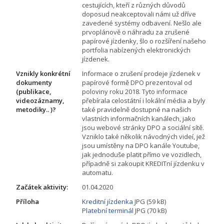
cestujících, kteří z různých důvodů
doposud neakceptovali námi už dříve
zavedené systémy odbavení. Nešlo ale
prvoplánově o náhradu za zrušené
papírové jízdenky, šlo o rozšíření našeho
portfolia nabízených elektronických
jízdenek.
Vznikly konkrétní
Informace o zrušení prodeje jízdenek v
dokumenty
papírové formě DPO prezentoval od
(publikace,
poloviny roku 2018. Tyto informace
videozáznamy,
přebírala celostátní i lokální média a byly
metodiky.. )?
také pravidelně dostupné na našich
vlastních informačních kanálech, jako
jsou webové stránky DPO a sociální sítě.
Vzniklo také několik návodných videí, jež
jsou umístěny na DPO kanále Youtube,
jak jednoduše platit přímo ve vozidlech,
případně si zakoupit KREDITní jízdenku v
automatu.
Začátek aktivity:
01.04.2020
Příloha
Kreditní jízdenka
JPG (59 kB)
Platební terminál
JPG (70 kB)