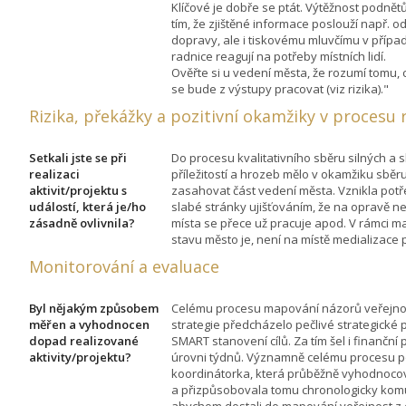
Klíčové je dobře se ptát. Výtěžnost podnět
tím, že zjištěné informace poslouží např. 
dopravy, ale i tiskovému mluvčímu v případ
radnice reagují na potřeby místních lidí.
Ověřte si u vedení města, že rozumí tomu, c
se bude z výstupy pracovat (viz rizika)."
Rizika, překážky a pozitivní okamžiky v procesu 
Setkali jste se při
Do procesu kvalitativního sběru silných a 
realizaci
příležitostí a hrozeb mělo v okamžiku sb
aktivit/projektu s
zasahovat část vedení města. Vznikla pot
událostí, která je/ho
slabé stránky ujišťováním, že na opravě n
zásadně ovlivnila?
místa se přece už pracuje apod. V rámci m
stavu město je, není na místě medializace 
Monitorování a evaluace
Byl nějakým způsobem
Celému procesu mapování názorů veřejnos
měřen a vyhodnocen
strategie předcházelo pečlivé strategické
dopad realizované
SMART stanovení cílů. Za tím šel i finančn
aktivity/projektu?
úrovni týdnů. Významně celému procesu po
koordinátorka, která průběžně vyhodnocov
a přizpůsobovala tomu chronologicky komu
abychom dostali do mapování veřejnost z 