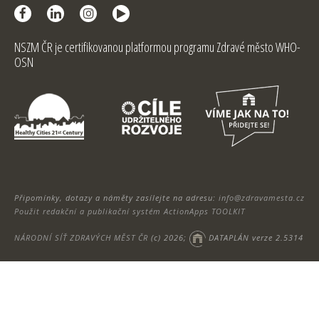
NSZM ČR je certifikovanou platformou programu Zdravé město WHO-
OSN
Připomínky, dotazy a náměty zasílejte na adresu:
info@zdravamesta.cz
Použit redakční a publikační systém ActionApps TOOLKIT
NÁRODNÍ SÍŤ ZDRAVÝCH MĚST ČR
(c) 2026;
DATAPLÁN verze 2.5314