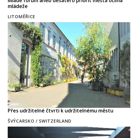
Mladé fórum aneb desatero priorit města očima
mládeže
LITOMĚŘICE
Přes udržitelné čtvrti k udržitelnému městu
ŠVÝCARSKO / SWITZERLAND