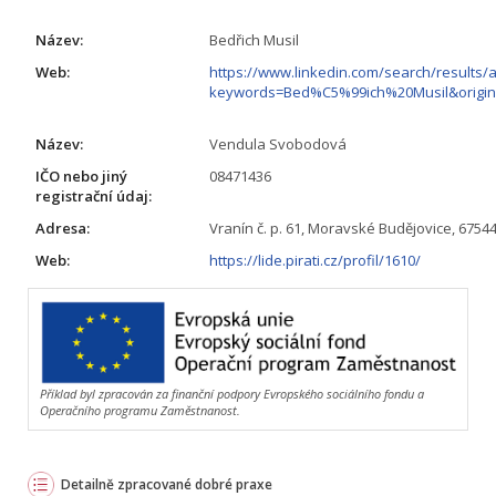
Název:
Bedřich Musil
Web:
https://www.linkedin.com/search/results/al
keywords=Bed%C5%99ich%20Musil&orig
Název:
Vendula Svobodová
IČO nebo jiný
08471436
registrační údaj:
Adresa:
Vranín č. p. 61, Moravské Budějovice, 6754
Web:
https://lide.pirati.cz/profil/1610/
Příklad byl zpracován za finanční podpory Evropského sociálního fondu a
Operačního programu Zaměstnanost.
Detailně zpracované dobré praxe