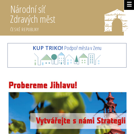
☰
Národní síť
Zdravých měst
ČESKÉ REPUBLIKY
KUP TRIKO!
Podpoř města v Zenu