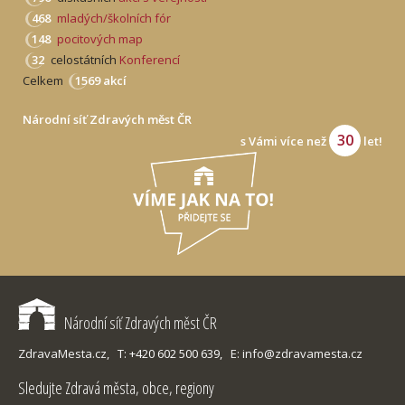
468
mladých/školních fór
148
pocitových map
32
celostátních
Konferencí
Celkem
1569 akcí
Národní síť Zdravých měst ČR
30
s Vámi více než
let!
Národní síť Zdravých měst ČR
ZdravaMesta.cz,
T: +420 602 500 639,
E: info@zdravamesta.cz
Sledujte Zdravá města, obce, regiony