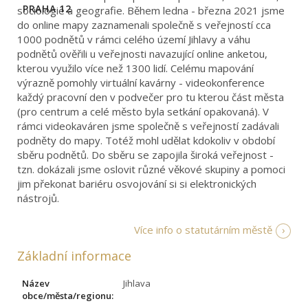
PRAHA 12
sociologie a geografie. Během ledna - března 2021 jsme
do online mapy zaznamenali společně s veřejností cca
1000 podnětů v rámci celého území Jihlavy a váhu
podnětů ověřili u veřejnosti navazující online anketou,
kterou využilo více než 1300 lidí. Celému mapování
výrazně pomohly virtuální kavárny - videokonference
každý pracovní den v podvečer pro tu kterou část města
(pro centrum a celé město byla setkání opakovaná). V
rámci videokaváren jsme společně s veřejností zadávali
podněty do mapy. Totéž mohl udělat kdokoliv v období
sběru podnětů. Do sběru se zapojila široká veřejnost -
tzn. dokázali jsme oslovit různé věkové skupiny a pomoci
jim překonat bariéru osvojování si si elektronických
nástrojů.
Více info o statutárním městě
Základní informace
Název
Jihlava
obce/města/regionu: