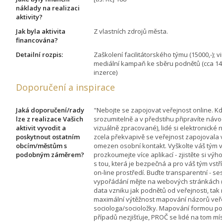
náklady na realizaci
aktivity?
Jak byla aktivita
Z vlastních zdrojů města.
financována?
Detailní rozpis:
Zaškolení facilitátorského týmu (15000,-); vi
mediální kampaň ke sběru podnětů (cca 140 
inzerce)
Doporučení a inspirace
Jaká doporučení/rady
"Nebojte se zapojovat veřejnost online. K
lze z realizace Vašich
srozumitelně a v předstihu připravíte návo
aktivit vyvodit a
vizuálně zpracované), lidé si elektronické n
poskytnout ostatním
zcela překvapivě se veřejnost zapojovala
obcím/městům s
omezen osobní kontakt. Vyškolte váš tým v o
podobným záměrem?
prozkoumejte více aplikací - zjistěte si vý
s tou, která je bezpečná a pro váš tým vstř
on-line prostředí. Buďte transparentní - se
vypořádání mějte na webových stránkách
data vzniku jak podnětů od veřejnosti, tak 
maximální výtěžnost mapování názorů veřej
sociologa/socioložky. Mapování formou po
případů nezjišťuje, PROČ se lidé na tom mís