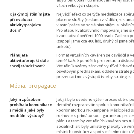
všech věkových skupin.
K jakým zjištěním jste
Největší efekt co se týče medializace sbě
při evaluaci
placené služby (reklama v rádiích, reklama n
aktivity/projektu
vlastní práce se sociálními sítěmi a lokálním
došli?
Pro etapu kvalitativního mapování jsme si d
kvantitativní ověření 1000 osob. Zatímco pr
(zapojili jsme cca 400 lidí), druhý cíl jsme 
anketu).
Plánujete
Formát virtuálních kaváren se osvědčil a v
aktivitu/projekt dále
téměř každé pondělí k prezentaci a diskusi 
rozvíjet/udržovat?
Virtuální kavárny zároveň využívá Zdravé 
osvětovým přednáškám, oddělení strategi
prezentaci mezivýstupů tvorby strategie.
Média, propagace
Jakým způsobem
Jak již bylo uvedeno výše - proces sběru p
probíhala komunikace
detailně rozpracován spolu s komunikač
s médii a jaké byly
koordinátorkou PR kampaně. Měsíc před 
mediální výstupy?
rozhovor s primátorkou - garantkou proce
plánu a termíny virtuálních kaváren pro tu
sociálních sítí byly umístěny plakáty ve ve
místních novinách a spot v místním rádiu. 