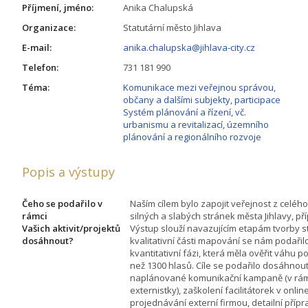
Příjmení, jméno:
Anika Chalupská
Organizace:
Statutární město Jihlava
E-mail:
anika.chalupska@jihlava-city.cz
Telefon:
731 181 990
Téma:
Komunikace mezi veřejnou správou,
občany a dalšími subjekty, participace
Systém plánování a řízení, vč.
urbanismu a revitalizací, územního
plánování a regionálního rozvoje
Popis a výstupy
Čeho se podařilo v
Naším cílem bylo zapojit veřejnost z celé
rámci
silných a slabých stránek města Jihlavy, pří
Vašich aktivit/projektů
Výstup slouží navazujícím etapám tvorby s
dosáhnout?
kvalitativní části mapování se nám podařil
kvantitativní fázi, která měla ověřit váhu p
než 1300 hlasů. Cíle se podařilo dosáhnout
naplánované komunikační kampaně (v rám
externistky), zaškolení facilitátorek v online
projednávání externí firmou, detailní přípr