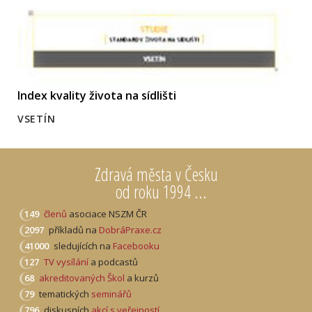
Index kvality života na sídlišti
VSETÍN
Zdravá města v Česku
od roku 1994 ...
149
členů
asociace NSZM ČR
2097
příkladů na
DobráPraxe.cz
41000
sledujících na
Facebooku
127
TV vysílání
a podcastů
68
akreditovaných Škol
a kurzů
79
tematických
seminářů
796
diskusních
akcí s veřejností