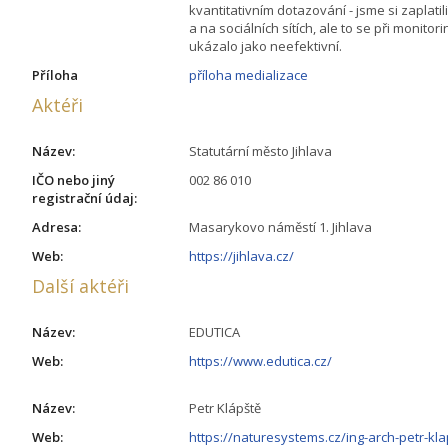
kvantitativním dotazování - jsme si zaplatili
a na sociálních sítích, ale to se při monito
ukázalo jako neefektivní.
Příloha
příloha medializace
Aktéři
Název:
Statutární město Jihlava
IČO nebo jiný
002 86 010
registrační údaj:
Adresa:
Masarykovo náměstí 1. Jihlava
Web:
https://jihlava.cz/
Další aktéři
Název:
EDUTICA
Web:
https://www.edutica.cz/
Název:
Petr Klápště
Web:
https://naturesystems.cz/ing-arch-petr-kl