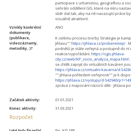
participace s urbanistou, geografkou a soci
sehrálo oddělení GIS, které na míru nastav
sběr dat tak, aby na ně navazující práce b
vizuálně atraktivní.
Vznikly konkrétní
ANO
dokumenty
(publikace,
K celému procesu tvorby Strategie je ka
videozáznamy,
Jihlavu""
https://jihlava.cz/proberemeji/
. M
metodiky.. )?
podnětů je stále veřejná a postupně do ní 
reakce/vypořádání.
https://sgis.jihlava-
city.cz/web/KP_socio_analyza_mapa.html
;
se chtěli zapojit do virtuálních kaváren jso
https://jihlava.cz/virtualni-kavarna/d-542
"" Jihlava pohledem veřejnosti"" je k dispoz
https://jihlava.cz/vystupy/d-542940/p1=14
zpráva z mapování názorů děti - Jihlava po
Začátek aktivity:
01.01.2021
Konec aktivity:
31.03.2021
Rozpočet
Jaké byly finanční
[tis. Kč] 188