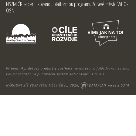
NSZM ČR je certifikovanou platformou programu Zdravé město WHO-
OSN
Připomínky, dotazy a náměty zasílejte na adresu:
info@zdravamesta.cz
Použit redakční a publikační systém ActionApps TOOLKIT
NÁRODNÍ SÍŤ ZDRAVÝCH MĚST ČR
(c) 2026;
DATAPLÁN verze 2.5314