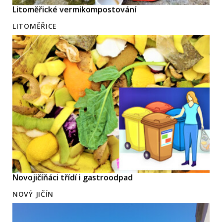
Litoměřické vermikompostování
LITOMĚŘICE
Novojičíňáci třídí i gastroodpad
NOVÝ JIČÍN