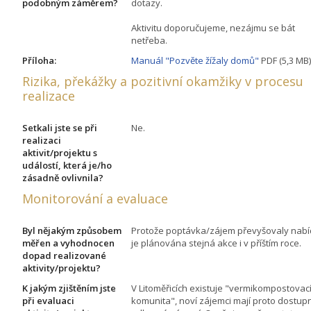
podobným záměrem?
dotazy.
Aktivitu doporučujeme, nezájmu se bát
netřeba.
Příloha:
Manuál "Pozvěte žížaly domů"
PDF (5,3 MB)
Rizika, překážky a pozitivní okamžiky v procesu
realizace
Setkali jste se při
Ne.
realizaci
aktivit/projektu s
událostí, která je/ho
zásadně ovlivnila?
Monitorování a evaluace
Byl nějakým způsobem
Protože poptávka/zájem převyšovaly nabí
měřen a vyhodnocen
je plánována stejná akce i v příštím roce.
dopad realizované
aktivity/projektu?
K jakým zjištěním jste
V Litoměřicích existuje "vermikompostovac
při evaluaci
komunita", noví zájemci mají proto dostup