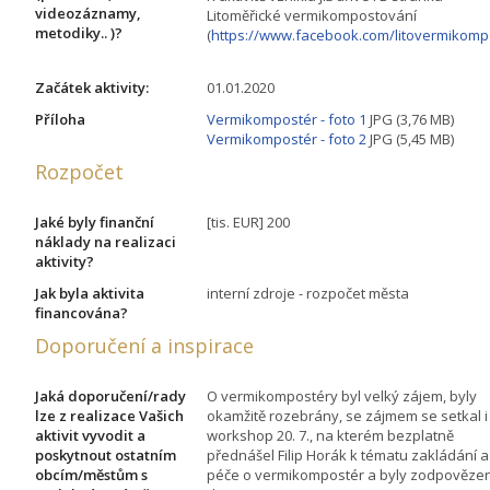
videozáznamy,
Litoměřické vermikompostování
metodiky.. )?
(
https://www.facebook.com/litovermikomp
Začátek aktivity:
01.01.2020
Příloha
Vermikompostér - foto 1
JPG (3,76 MB)
Vermikompostér - foto 2
JPG (5,45 MB)
Rozpočet
Jaké byly finanční
[tis. EUR] 200
náklady na realizaci
aktivity?
Jak byla aktivita
interní zdroje - rozpočet města
financována?
Doporučení a inspirace
Jaká doporučení/rady
O vermikompostéry byl velký zájem, byly
lze z realizace Vašich
okamžitě rozebrány, se zájmem se setkal i
aktivit vyvodit a
workshop 20. 7., na kterém bezplatně
poskytnout ostatním
přednášel Filip Horák k tématu zakládání a
obcím/městům s
péče o vermikompostér a byly zodpověze