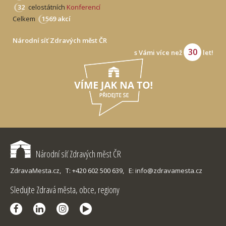
32
celostátních
Konferencí
Celkem
1569 akcí
Národní síť Zdravých měst ČR
30
s Vámi více než
let!
Národní síť Zdravých měst ČR
ZdravaMesta.cz,
T: +420 602 500 639,
E: info@zdravamesta.cz
Sledujte Zdravá města, obce, regiony