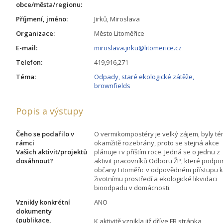
obce/města/regionu:
Příjmení, jméno:
Jirků, Miroslava
Organizace:
Město Litoměřice
E-mail:
miroslava.jirku@litomerice.cz
Telefon:
419,916,271
Téma:
Odpady, staré ekologické zátěže,
brownfields
Popis a výstupy
Čeho se podařilo v
O vermikompostéry je velký zájem, byly t
rámci
okamžitě rozebrány, proto se stejná akce
Vašich aktivit/projektů
plánuje i v příštím roce. Jedná se o jednu z
dosáhnout?
aktivit pracovníků Odboru ŽP, které podpor
občany Litoměřic v odpovědném přístupu k
životnímu prostředí a ekologické likvidaci
bioodpadu v domácnosti.
Vznikly konkrétní
ANO
dokumenty
(publikace,
K aktivitě vznikla již dříve FB stránka