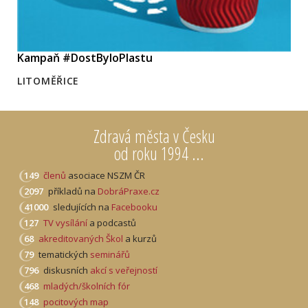
Kampaň #DostByloPlastu
LITOMĚŘICE
Zdravá města v Česku
od roku 1994 ...
149
členů
asociace NSZM ČR
2097
příkladů na
DobráPraxe.cz
41000
sledujících na
Facebooku
127
TV vysílání
a podcastů
68
akreditovaných Škol
a kurzů
79
tematických
seminářů
796
diskusních
akcí s veřejností
468
mladých/školních fór
148
pocitových map