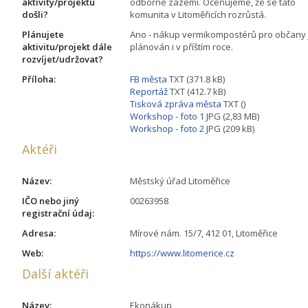
aktivity/projektu
odborné zázemí. Oceňujeme, že se tato
došli?
komunita v Litoměřicích rozrůstá.
Plánujete
Ano - nákup vermikompostérů pro občany 
aktivitu/projekt dále
plánován i v příštím roce.
rozvíjet/udržovat?
Příloha:
FB města
TXT (371.8 kB)
Reportáž
TXT (412.7 kB)
Tisková zpráva města
TXT ()
Workshop - foto 1
JPG (2,83 MB)
Workshop - foto 2
JPG (209 kB)
Aktéři
Název:
Městský úřad Litoměřice
IČO nebo jiný
00263958
registrační údaj:
Adresa:
Mírové nám. 15/7, 412 01, Litoměřice
Web:
https://www.litomerice.cz
Další aktéři
Název:
Ekonákup