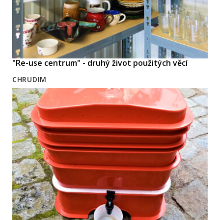
"Re-use centrum" - druhý život použitých věcí
CHRUDIM