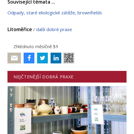
Související témata ...
Odpady, staré ekologické zátěže, brownfields
Litoměřice
/
další dobré praxe
Zhlédnuto měsíčně
51
Poslat
NEJČTENĚJŠÍ DOBRÁ PRAXE