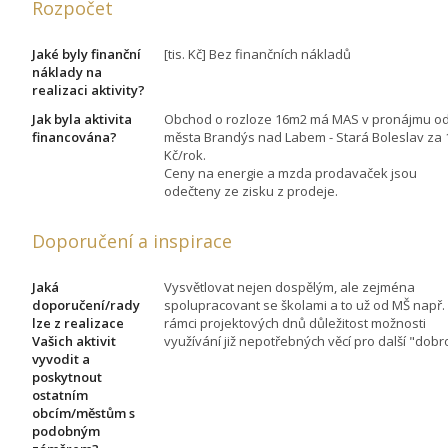
Rozpočet
Jaké byly finanční
[tis. Kč] Bez finančních nákladů
náklady na
realizaci aktivity?
Jak byla aktivita
Obchod o rozloze 16m2 má MAS v pronájmu o
financována?
města Brandýs nad Labem - Stará Boleslav za 1
Kč/rok.
Ceny na energie a mzda prodavaček jsou
odečteny ze zisku z prodeje.
Doporučení a inspirace
Jaká
Vysvětlovat nejen dospělým, ale zejména
doporučení/rady
spolupracovant se školami a to už od MŠ např.
lze z realizace
rámci projektových dnů důležitost možnosti
Vašich aktivit
využívání již nepotřebných věcí pro další "dobr
vyvodit a
poskytnout
ostatním
obcím/městům s
podobným