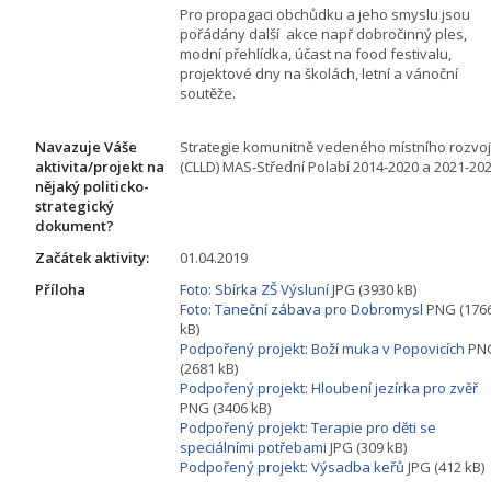
Pro propagaci obchůdku a jeho smyslu jsou
pořádány další akce např dobročinný ples,
modní přehlídka, účast na food festivalu,
projektové dny na školách, letní a vánoční
soutěže.
Navazuje Váše
Strategie komunitně vedeného místního rozvo
aktivita/projekt na
(CLLD) MAS-Střední Polabí 2014-2020 a 2021-20
nějaký politicko-
strategický
dokument?
Začátek aktivity:
01.04.2019
Příloha
Foto: Sbírka ZŠ Výsluní
JPG (3930 kB)
Foto: Taneční zábava pro Dobromysl
PNG (176
kB)
Podpořený projekt: Boží muka v Popovicích
PN
(2681 kB)
Podpořený projekt: Hloubení jezírka pro zvěř
PNG (3406 kB)
Podpořený projekt: Terapie pro děti se
speciálními potřebami
JPG (309 kB)
Podpořený projekt: Výsadba keřů
JPG (412 kB)