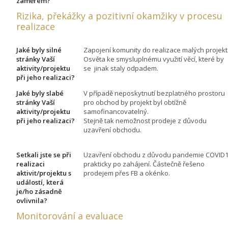
záměrem?
Rizika, překážky a pozitivní okamžiky v procesu
realizace
Jaké byly silné
Zapojení komunity do realizace malých projekt
stránky Vaší
Osvěta ke smysluplnému využití věcí, které by
aktivity/projektu
se jinak staly odpadem.
při jeho realizaci?
Jaké byly slabé
V případě neposkytnutí bezplatného prostoru
stránky Vaší
pro obchod by projekt byl obtížně
aktivity/projektu
samofinancovatelný.
při jeho realizaci?
Stejně tak nemožnost prodeje z důvodu
uzavření obchodu.
Setkali jste se při
Uzavření obchodu z důvodu pandemie COVID
realizaci
prakticky po zahájení. Částečně řešeno
aktivit/projektu s
prodejem přes FB a okénko.
událostí, která
je/ho zásadně
ovlivnila?
Monitorování a evaluace