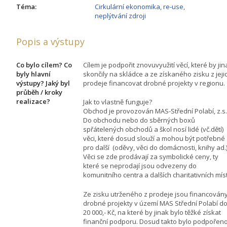
Téma:
Cirkulární ekonomika, re-use,
neplýtvání zdroji
Popis a výstupy
Co bylo cílem? Co
Cílem je podpořit znovuvyužití věcí, které by jin
byly hlavní
skončily na skládce a ze získaného zisku z jeji
výstupy? Jaký byl
prodeje financovat drobné projekty v regionu.
průběh / kroky
realizace?
Jak to vlastně funguje?
Obchod je provozován MAS-Střední Polabí, z.s.
Do obchodu nebo do sběrných boxů
spřátelených obchodů a škol nosí lidé (vč.dětí)
věci, které dosud slouží a mohou být potřebné
pro další (oděvy, věci do domácnosti, knihy ad.)
Věci se zde prodávají za symbolické ceny, ty
které se neprodají jsou odvezeny do
komunitního centra a dalších charitativních míst
Ze zisku utrženého z prodeje jsou financován
drobné projekty v území MAS Střední Polabí d
20 000,- Kč, na které by jinak bylo těžké získat
finanční podporu. Dosud takto bylo podpořen