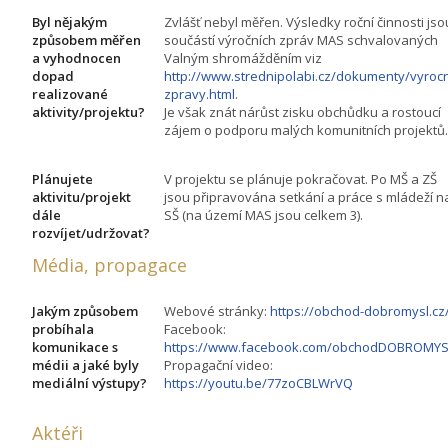
Byl nějakým
Zvlášť nebyl měřen. Výsledky roční činnosti jso
způsobem měřen
součástí výročních zpráv MAS schvalovaných
a vyhodnocen
Valným shromážděním viz
dopad
http://www.strednipolabi.cz/dokumenty/vyrocn
realizované
zpravy.html
.
aktivity/projektu?
Je však znát nárůst zisku obchůdku a rostoucí
zájem o podporu malých komunitních projektů.
Plánujete
V projektu se plánuje pokračovat. Po MŠ a ZŠ
aktivitu/projekt
jsou připravována setkání a práce s mládeží n
dále
SŠ (na území MAS jsou celkem 3).
rozvíjet/udržovat?
Média, propagace
Jakým způsobem
Webové stránky:
https://obchod-dobromysl.cz
probíhala
Facebook:
komunikace s
https://www.facebook.com/obchodDOBROMYS
médii a jaké byly
Propagační video:
mediální výstupy?
https://youtu.be/77zoCBLWrVQ
Aktéři