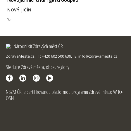
Novojičíňáci třídí i gastroodpad
NOVÝ JIČÍN
Národní síť Zdravých měst ČR
ZdravaMesta.cz,
T: +420 602 500 639,
E: info@zdravamesta.cz
Sledujte Zdravá města, obce, regiony
NSZM ČR je certifikovanou platformou programu Zdravé město WHO-
OSN