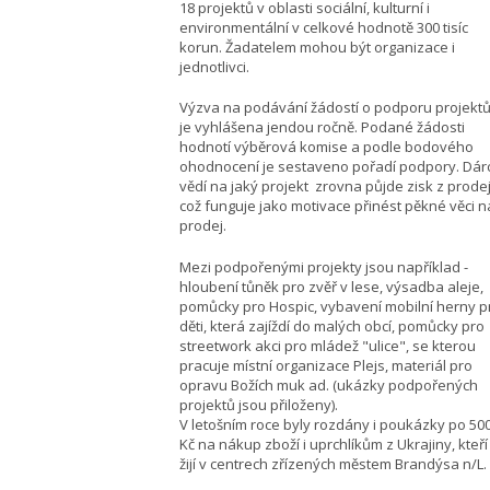
18 projektů v oblasti sociální, kulturní i
environmentální v celkové hodnotě 300 tisíc
korun. Žadatelem mohou být organizace i
jednotlivci.
Výzva na podávání žádostí o podporu projekt
je vyhlášena jendou ročně. Podané žádosti
hodnotí výběrová komise a podle bodového
ohodnocení je sestaveno pořadí podpory. Dárc
vědí na jaký projekt zrovna půjde zisk z prodej
což funguje jako motivace přinést pěkné věci n
prodej.
Mezi podpořenými projekty jsou například -
hloubení tůněk pro zvěř v lese, výsadba aleje,
pomůcky pro Hospic, vybavení mobilní herny p
děti, která zajíždí do malých obcí, pomůcky pro
streetwork akci pro mládež "ulice", se kterou
pracuje místní organizace Plejs, materiál pro
opravu Božích muk ad. (ukázky podpořených
projektů jsou přiloženy).
V letošním roce byly rozdány i poukázky po 500
Kč na nákup zboží i uprchlíkům z Ukrajiny, kteří
žijí v centrech zřízených městem Brandýsa n/L.