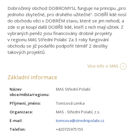
Dobročinný obchod DOBROMYSL funguje na principu „pro
jednoho zbytečné, pro druhého užitečné“. DOBŘÍ lidé nosí
do obchodu věci v DOBRÉM stavu, které se jim nehodí, a
zde si je koupí další DOBŘE lidé, kteří z nich mají užitek. Z
vybraných peněz jsou financovány drobné projekty
v regionu MAS Střední Polabí. Za 3 roky fungování
obchodu se již podařilo podpořit téměř 2 desítky
takových projektů.
Více info o MAS
Základní informace
Název
MAS Střední Polabí
obce/města/regionu:
Příjmení, jméno:
Tomsová Lenka
Organizace:
MAS - Střední Polabí, z.s.
E-mail:
tomsova@strednipolabi.cz
Telefon:
+420725975155