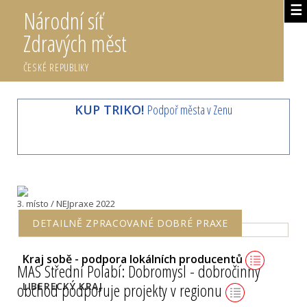
☰
Národní síť
Zdravých měst
ČESKÉ REPUBLIKY
KUP TRIKO!
Podpoř města v Zenu
3. místo / NEJpraxe 2022
DETAILNĚ ZPRACOVANÉ DOBRÉ PRAXE
Kraj sobě - podpora lokálních producentů
MAS Střední Polabí: Dobromysl - dobročinný
obchod podporuje projekty v regionu
LIBERECKÝ KRAJ