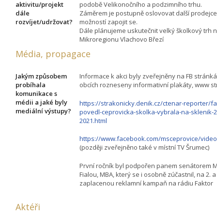
aktivitu/projekt
podobě Velikonočního a podzimního trhu.
dále
Záměrem je postupně oslovovat další prodejce
rozvíjet/udržovat?
možností zapojit se.
Dále plánujeme uskutečnit velký školkový trh
Mikroregionu Vlachovo Březí
Média, propagace
Jakým způsobem
Informace k akci byly zveřejněny na FB stránká
probíhala
obcích rozneseny informativní plakáty, www st
komunikace s
médii a jaké byly
https://strakonicky.denik.cz/ctenar-reporter/f
mediální výstupy?
povedl-ceprovicka-skolka-vybrala-na-sklenik-23
2021.html
https://www.facebook.com/msceprovice/vide
(později zveřejněno také v místní TV Šrumec)
První ročník byl podpořen panem senátorem M
Fialou, MBA, který se i osobně zúčastnil, na 2. a 
zaplacenou reklamní kampaň na rádiu Faktor
Aktéři