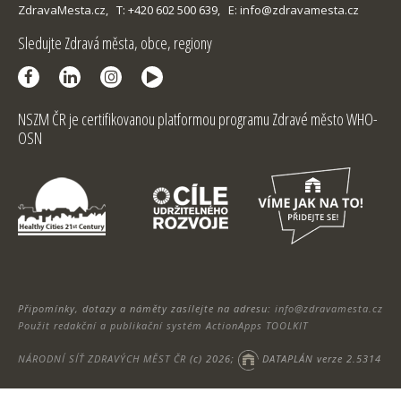
ZdravaMesta.cz,
T: +420 602 500 639,
E: info@zdravamesta.cz
Sledujte Zdravá města, obce, regiony
NSZM ČR je certifikovanou platformou programu Zdravé město WHO-
OSN
Připomínky, dotazy a náměty zasílejte na adresu:
info@zdravamesta.cz
Použit redakční a publikační systém ActionApps TOOLKIT
NÁRODNÍ SÍŤ ZDRAVÝCH MĚST ČR
(c) 2026;
DATAPLÁN verze 2.5314