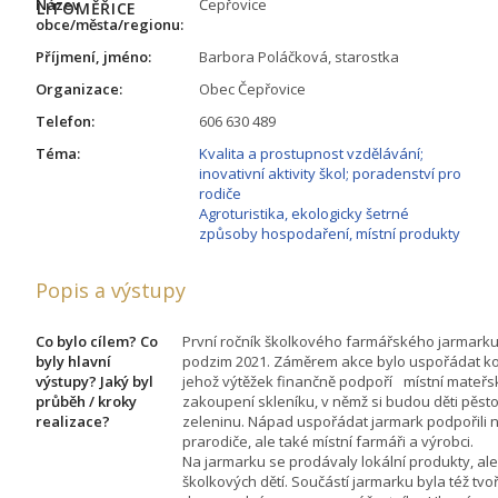
Název
Čepřovice
LITOMĚŘICE
obce/města/regionu:
Příjmení, jméno:
Barbora Poláčková, starostka
Organizace:
Obec Čepřovice
Telefon:
606 630 489
Téma:
Kvalita a prostupnost vzdělávání;
inovativní aktivity škol; poradenství pro
rodiče
Agroturistika, ekologicky šetrné
způsoby hospodaření, místní produkty
Popis a výstupy
Co bylo cílem? Co
První ročník školkového farmářského jarmarku
byly hlavní
podzim 2021. Záměrem akce bylo uspořádat ko
výstupy? Jaký byl
jehož výtěžek finančně podpoří místní mateřs
průběh / kroky
zakoupení skleníku, v němž si budou děti pěsto
realizace?
zeleninu. Nápad uspořádat jarmark podpořili n
prarodiče, ale také místní farmáři a výrobci.
Na jarmarku se prodávaly lokální produkty, al
školkových dětí. Součástí jarmarku byla též tvoř