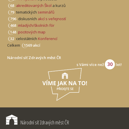
68
akreditovaných Škol
a kurzů
79
tematických
seminářů
796
diskusních
akcí s veřejností
468
mladých/školních fór
148
pocitových map
32
celostátních
Konferencí
Celkem
1569 akcí
Národní síť Zdravých měst ČR
30
s Vámi více než
let!
Národní síť Zdravých měst ČR