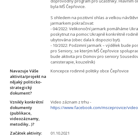
doprovodný program pro účastníky. Hlavním o
byla MŠ Čepřovice.
S ohledem na pozitivní ohlas a velkou návštěv
jarmarkem pokračovat:
- 04/2022: Velikonoční jarmark pomáháme Ukra
poskytnut na pomoc Ukrajině konkrétně rodině
ubytována (obec dala k dispozici byt).
- 10/2022: Podzimní jarmark – výdělek bude p
pro Seniory, se kterým MŠ Čepřovice spolupra
bude aktivita pro Domov pro seniory Sousedovi
canisterapie, kouzelník)
Navazuje Váše
Koncepce rodinné politiky obce Čepřovice
aktivita/projekt na
nějaký politicko-
strategický
dokument?
Vznikly konkrétní
Video záznam z trhu -
dokumenty
https://www.facebook.com/msceprovice/vide
(publikace,
videozáznamy,
metodiky.. )?
Začátek aktivity:
01.10.2021