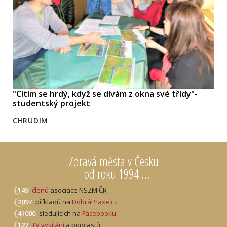
"Cítím se hrdý, když se dívám z okna své třídy"-
studentský projekt
CHRUDIM
Zdravá města v Česku
od roku 1994 ...
149
členů
asociace NSZM ČR
2097
příkladů na
DobráPraxe.cz
41000
sledujících na
Facebooku
127
TV vysílání
a podcastů