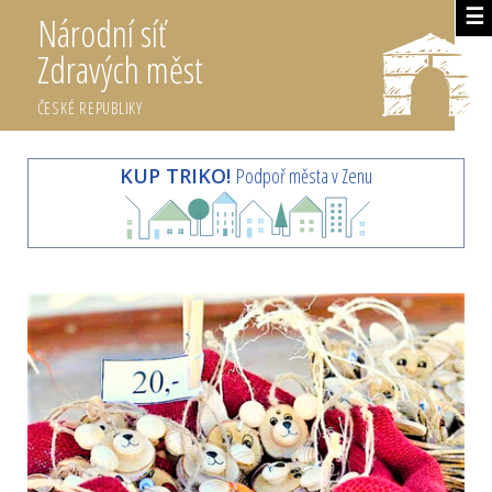
☰
Národní síť
Zdravých měst
ČESKÉ REPUBLIKY
KUP TRIKO!
Podpoř města v Zenu