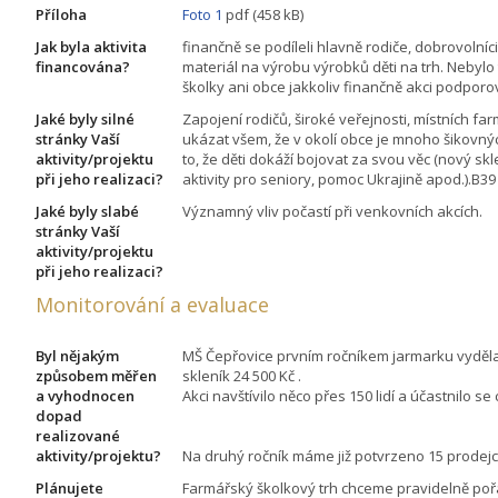
Příloha
Foto 1
pdf (458 kB)
Jak byla aktivita
finančně se podíleli hlavně rodiče, dobrovolníci
financována?
materiál na výrobu výrobků děti na trh. Nebylo
školky ani obce jakkoliv finančně akci podporo
Jaké byly silné
Zapojení rodičů, široké veřejnosti, místních fa
stránky Vaší
ukázat všem, že v okolí obce je mnoho šikovný
aktivity/projektu
to, že děti dokáží bojovat za svou věc (nový skl
při jeho realizaci?
aktivity pro seniory, pomoc Ukrajině apod.).B39
Jaké byly slabé
Významný vliv počastí při venkovních akcích.
stránky Vaší
aktivity/projektu
při jeho realizaci?
Monitorování a evaluace
Byl nějakým
MŠ Čepřovice prvním ročníkem jarmarku vyděl
způsobem měřen
skleník 24 500 Kč .
a vyhodnocen
Akci navštívilo něco přes 150 lidí a účastnilo se
dopad
realizované
aktivity/projektu?
Na druhý ročník máme již potvrzeno 15 prodejc
Plánujete
Farmářský školkový trh chceme pravidelně poř