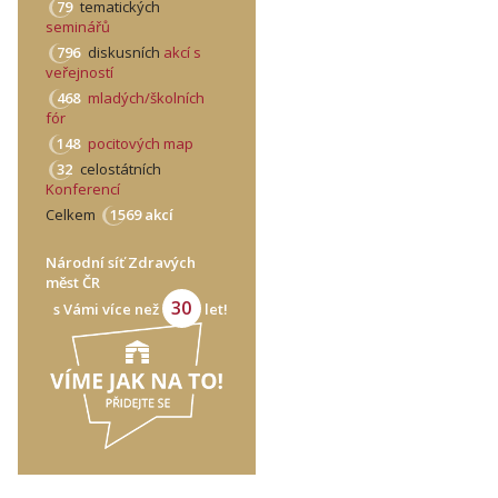
79
tematických
seminářů
796
diskusních
akcí s
veřejností
468
mladých/školních
fór
148
pocitových map
32
celostátních
Konferencí
Celkem
1569 akcí
Národní síť Zdravých
měst ČR
30
s Vámi více než
let!