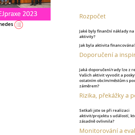
Rozpočet
imedes
Jaké byly finanční náklady na
aktivity?
Jak byla aktivita financována
Doporučení a inspi
Jaká doporučení/rady lze z r
Vašich aktivit vyvodit a posk
ostatním obcím/městům s p
záměrem?
Rizika, překážky a 
Setkali jste se při realizaci
aktivit/projektu s událostí, k
zásadně ovlivnila?
Monitorování a eva