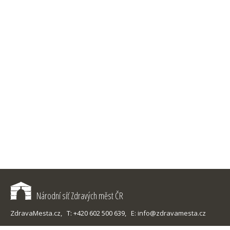
Národní síť Zdravých měst ČR
ZdravaMesta.cz,
T: +420 602 500 639,
E: info@zdravamesta.cz