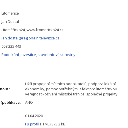
Litoměřice
Jan Dostal
Litoměřicko24, www.litomericko24.cz
jan.dostal@regionalnitelevizce.cz
608 225 443
Podnikání, investice, stavebnictví, suroviny
Užší propojení místních podnikatelů, podpora lokální
hnout?
ekonomiky, pomoc potřebným, efekt pro litoměřickou
veřejnost - oživení městské tržnice, společné projekty.
 (publikace,
ANO
01.04.2020
FB profil
HTML (373.2 kB)