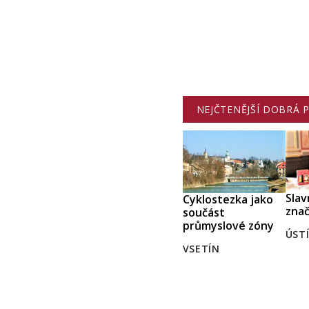
NEJČTENĚJŠÍ DOBRÁ 
Slav
Cyklostezka jako
znač
součást
průmyslové zóny
ÚST
VSETÍN