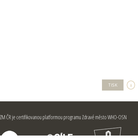
TISK
i
ZM ČR je certifikovanou platformou programu Zdravé město WHO-OSN