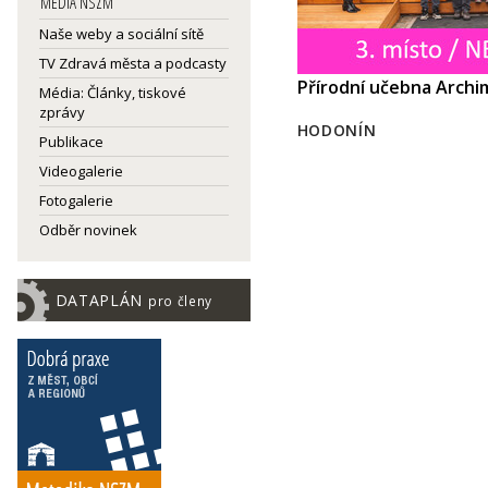
MEDIA NSZM
Naše weby a sociální sítě
TV Zdravá města a podcasty
Přírodní učebna Arch
Média: Články, tiskové
zprávy
HODONÍN
Publikace
Videogalerie
Fotogalerie
Odběr novinek
DATAPLÁN
pro členy