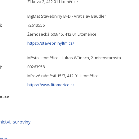
Zítkova 2, 412 01 Litoměřice
BigMat Stavebniny B+D - Vratislav Baudler
j:
72613556
Žernosecká 603/15, 412 01 Litoměřice
https://stavebninyltm.cz/
Město Litoměřice - Lukas Wünsch, 2. místostarosta
j:
00263958
Mírové náměstí 15/7, 412 01 Litoměřice
https://www.litomerice.cz
praxe
nictví, suroviny
raxe