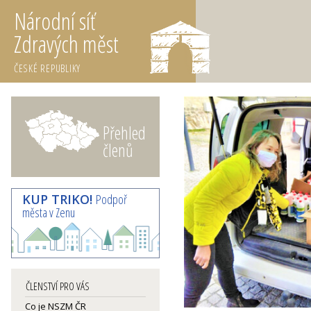
Národní síť
Zdravých měst
ČESKÉ REPUBLIKY
Přehled
členů
KUP TRIKO!
Podpoř
města v Zenu
ČLENSTVÍ PRO VÁS
Co je NSZM ČR