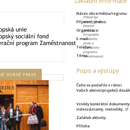
Základní informace
Název obce/města/regionu:
Příklad byl
Příjmení, jméno:
zpracován za
finanční
Organizace:
podpory
Evropského
E-mail:
sociálního
fondu a
Telefon:
Operačního
programu
Téma:
Zaměstnanost.
Popis a výstupy
NÉ DOBRÉ PRAXE
Čeho se podařilo v rámci
Vašich aktivit/projektů dosá
Vznikly konkrétní dokumenty
videozáznamy, metodiky.. )?
Začátek aktivity:
Příloha