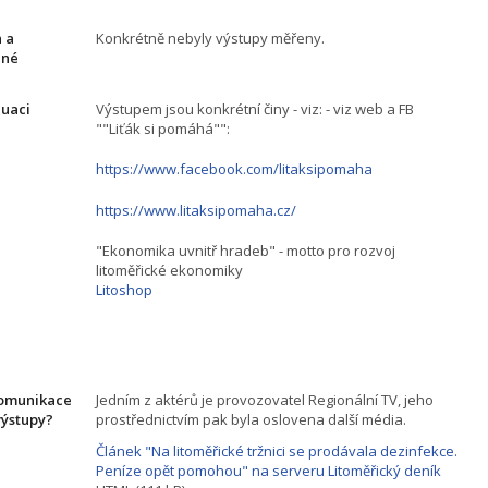
 a
Konkrétně nebyly výstupy měřeny.
ané
luaci
Výstupem jsou konkrétní činy - viz: - viz web a FB
""Liťák si pomáhá"":
https://www.facebook.com/litaksipomaha
https://www.litaksipomaha.cz/
"Ekonomika uvnitř hradeb" - motto pro rozvoj
litoměřické ekonomiky
Litoshop
komunikace
Jedním z aktérů je provozovatel Regionální TV, jeho
výstupy?
prostřednictvím pak byla oslovena další média.
Článek "Na litoměřické tržnici se prodávala dezinfekce.
Peníze opět pomohou" na serveru Litoměřický deník