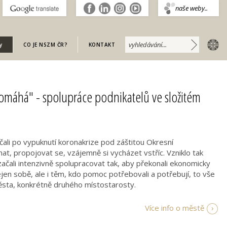
.
naše weby..
english
y
CO JE NSZM ČR?
KONTAKT
 pomáhá" - spolupráce podnikatelů ve složitém
ačali po vypuknutí koronakrize pod záštitou Okresní
, propojovat se, vzájemně si vycházet vstříc. Vzniklo tak
začali intenzivně spolupracovat tak, aby překonali ekonomicky
jen sobě, ale i těm, kdo pomoc potřebovali a potřebují, to vše
sta, konkrétně druhého místostarosty.
Více info o městě