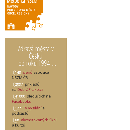
Zdravá města v
Česku
od roku 1994 ...
149
členů
asociace
NSZM ČR
2097
příkladů
na
DobráPraxe.cz
41000
sledujících na
Facebooku
127
TV vysílání
a
podcastů
68
akreditovaných Škol
a kurzů