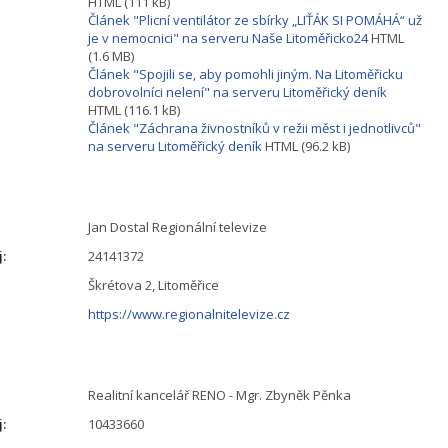
HTML (111 kB)
Článek "Plicní ventilátor ze sbírky „LIŤÁK SI POMÁHÁ“ už
je v nemocnici" na serveru Naše Litoměřicko24
HTML
(1.6 MB)
Článek "Spojili se, aby pomohli jiným. Na Litoměřicku
dobrovolníci nelení" na serveru Litoměřický deník
HTML (116.1 kB)
Článek "Záchrana živnostníků v režii měst i jednotlivců"
na serveru Litoměřický deník
HTML (96.2 kB)
Jan Dostal Regionální televize
j:
24141372
Škrétova 2, Litoměřice
https://www.regionalnitelevize.cz
Realitní kancelář RENO - Mgr. Zbyněk Pěnka
j:
10433660