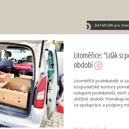
DATAPLÁN
pro člen
Litoměřice: "Liťák si
období
Litoměřičtí podnikatelé si z
hospodářské komory pomáhat
uskupení podnikatelů, kteří 
obtížné období. Pomáhají ne
za spolupráce a podpory mě