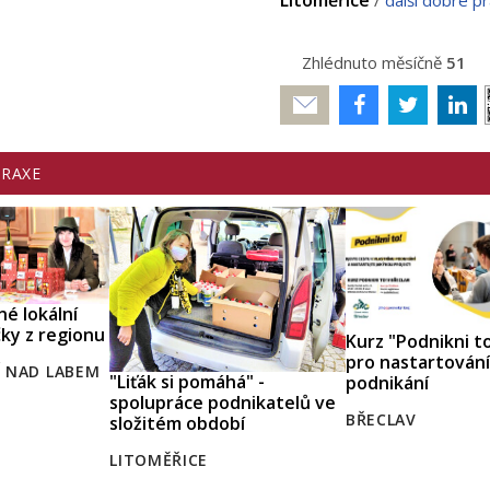
Zhlédnuto měsíčně
51
Poslat
PRAXE
né lokální
ky z regionu
Kurz "Podnikni to
pro nastartování
Í NAD LABEM
"Liťák si pomáhá" -
podnikání
spolupráce podnikatelů ve
BŘECLAV
složitém období
LITOMĚŘICE