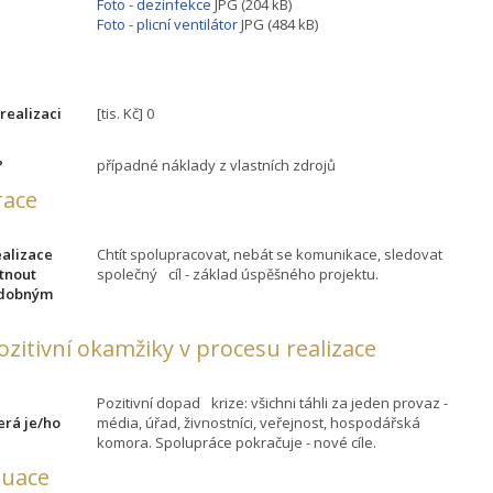
Foto - dezinfekce
JPG (204 kB)
Foto - plicní ventilátor
JPG (484 kB)
 realizaci
[tis. Kč] 0
?
případné náklady z vlastních zdrojů
race
ealizace
Chtít spolupracovat, nebát se komunikace, sledovat
ytnout
společný cíl - základ úspěšného projektu.
odobným
pozitivní okamžiky v procesu realizace
Pozitivní dopad krize: všichni táhli za jeden provaz -
terá je/ho
média, úřad, živnostníci, veřejnost, hospodářská
komora. Spolupráce pokračuje - nové cíle.
luace