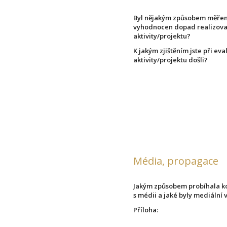
Byl nějakým způsobem měřen
vyhodnocen dopad realizov
aktivity/projektu?
K jakým zjištěním jste při eva
aktivity/projektu došli?
Média, propagace
Jakým způsobem probíhala 
s médii a jaké byly mediální 
Příloha: