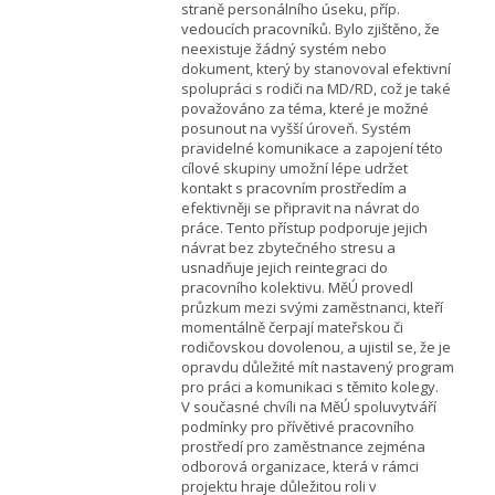
straně personálního úseku, příp.
vedoucích pracovníků. Bylo zjištěno, že
neexistuje žádný systém nebo
dokument, který by stanovoval efektivní
spolupráci s rodiči na MD/RD, což je také
považováno za téma, které je možné
posunout na vyšší úroveň. Systém
pravidelné komunikace a zapojení této
cílové skupiny umožní lépe udržet
kontakt s pracovním prostředím a
efektivněji se připravit na návrat do
práce. Tento přístup podporuje jejich
návrat bez zbytečného stresu a
usnadňuje jejich reintegraci do
pracovního kolektivu. MěÚ provedl
průzkum mezi svými zaměstnanci, kteří
momentálně čerpají mateřskou či
rodičovskou dovolenou, a ujistil se, že je
opravdu důležité mít nastavený program
pro práci a komunikaci s těmito kolegy.
V současné chvíli na MěÚ spoluvytváří
podmínky pro přívětivé pracovního
prostředí pro zaměstnance zejména
odborová organizace, která v rámci
projektu hraje důležitou roli v