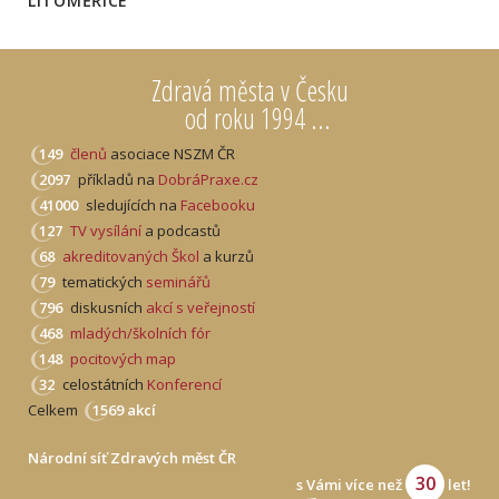
LITOMĚŘICE
Zdravá města v Česku
od roku 1994 ...
149
členů
asociace NSZM ČR
2097
příkladů na
DobráPraxe.cz
41000
sledujících na
Facebooku
127
TV vysílání
a podcastů
68
akreditovaných Škol
a kurzů
79
tematických
seminářů
796
diskusních
akcí s veřejností
468
mladých/školních fór
148
pocitových map
32
celostátních
Konferencí
Celkem
1569 akcí
Národní síť Zdravých měst ČR
30
s Vámi více než
let!