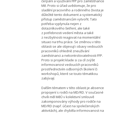
čerpání a využívání FFP pro zaměstnance
Mě. Proto si úřad uvědomuje, že pro
sladění pracovního a rodinného života je
důležité tento dokument a systematický
přístup zaměstnancům vytvořit. Tato
potřeba vyplynula nejen z
dotazníkového šetření, ale také
z potřebnosti vedení města a také
z nezbytnosti reagovat na momentální
situaci na trhu práce. Se změnou v této
oblasti se ale objevují i obavy vedoucích
pracovníků ohledně zneužívání
zaměstnanci a nekontrolovatelnosti FFP.
Proto si projekt klade si za cíl zvýšit
informovanost vedoucích pracovníků
prostřednictvím odborných školení či
workshopů, které se touto tématikou
zabývají.
Dalším tématem v této oblasti je absence
propojení s rodiči na MD/RD. V současné
chvíli měl MěÚ v kolektivní smlouvě
zakomponovány výhody pro rodiče na
MD/RD (např. účast na společenských
aktivitách), ale chyběla informovanost na