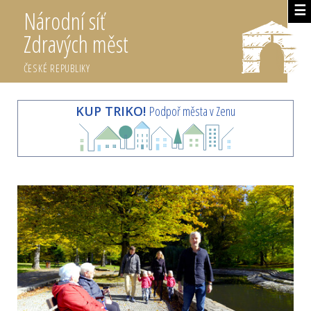
☰
Národní síť
Zdravých měst
ČESKÉ REPUBLIKY
KUP TRIKO!
Podpoř města v Zenu