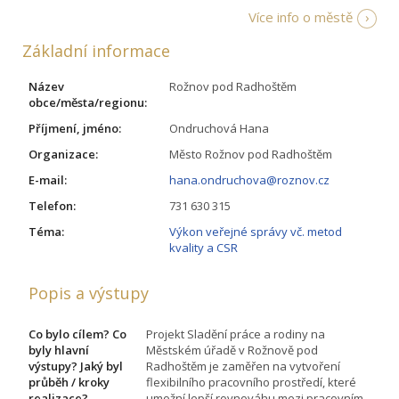
Více info o městě
Základní informace
Název
Rožnov pod Radhoštěm
obce/města/regionu:
Příjmení, jméno:
Ondruchová Hana
Organizace:
Město Rožnov pod Radhoštěm
E-mail:
hana.ondruchova@roznov.cz
Telefon:
731 630 315
Téma:
Výkon veřejné správy vč. metod
kvality a CSR
Popis a výstupy
Co bylo cílem? Co
Projekt Sladění práce a rodiny na
byly hlavní
Městském úřadě v Rožnově pod
výstupy? Jaký byl
Radhoštěm je zaměřen na vytvoření
průběh / kroky
flexibilního pracovního prostředí, které
realizace?
umožní lepší rovnováhu mezi pracovním