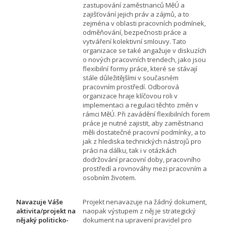
zastupování zaměstnanců MěÚ a
zajišťování jejich práv a zájmů, a to
zejména v oblasti pracovních podmínek,
odměňování, bezpečnosti práce a
vytváření kolektivní smlouvy. Tato
organizace se také angažuje v diskuzích
o nových pracovních trendech, jako jsou
flexibilní formy práce, které se stávají
stále důležitějšími v současném
pracovním prostředí. Odborová
organizace hraje klíčovou roli v
implementaci a regulaci těchto změn v
rámci MěÚ. Při zavádění flexibilních forem
práce je nutné zajistit, aby zaměstnanci
měli dostatečné pracovní podmínky, a to
jak z hlediska technických nástrojů pro
práci na dálku, tak i v otázkách
dodržování pracovní doby, pracovního
prostředí a rovnováhy mezi pracovním a
osobním životem.
Navazuje Váše
Projekt nenavazuje na žádný dokument,
aktivita/projekt na
naopak výstupem z něj je strategický
nějaký politicko-
dokument na upravení pravidel pro