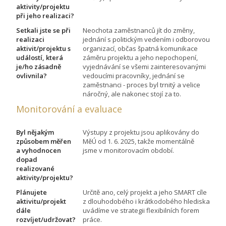
aktivity/projektu
při jeho realizaci?
Setkali jste se při
Neochota zaměstnanců jít do změny,
realizaci
jednání s politickým vedením i odborovou
aktivit/projektu s
organizací, občas špatná komunikace
událostí, která
záměru projektu a jeho nepochopení,
je/ho zásadně
vyjednávání se všemi zainteresovanými
ovlivnila?
vedoucími pracovníky, jednání se
zaměstnanci - proces byl trnitý a velice
náročný, ale nakonec stojí za to.
Monitorování a evaluace
Byl nějakým
Výstupy z projektu jsou aplikovány do
způsobem měřen
MěÚ od 1. 6. 2025, takže momentálně
a vyhodnocen
jsme v monitorovacím období.
dopad
realizované
aktivity/projektu?
Plánujete
Určitě ano, celý projekt a jeho SMART cíle
aktivitu/projekt
z dlouhodobého i krátkodobého hlediska
dále
uvádíme ve strategii flexibilních forem
rozvíjet/udržovat?
práce.