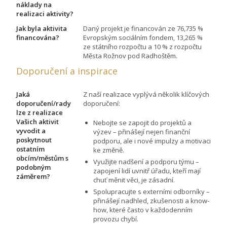
náklady na
realizaci aktivity?
Jak byla aktivita
Daný projekt je financován ze 76,735 %
financována?
Evropským sociálním fondem, 13,265 %
ze státního rozpočtu a 10 % z rozpočtu
Města Rožnov pod Radhoštěm.
Doporučení a inspirace
Jaká
Z naší realizace vyplývá několik klíčových
doporučení/rady
doporučení:
lze z realizace
Vašich aktivit
Nebojte se zapojit do projektů a
vyvodit a
výzev – přinášejí nejen finanční
poskytnout
podporu, ale i nové impulzy a motivaci
ostatním
ke změně.
obcím/městům s
Využijte nadšení a podporu týmu –
podobným
zapojení lidí uvnitř úřadu, kteří mají
záměrem?
chuť měnit věci, je zásadní.
Spolupracujte s externími odborníky –
přinášejí nadhled, zkušenosti a know-
how, které často v každodenním
provozu chybí.