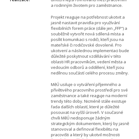
a rodinným životem pro zaměstnance.
Projekt reaguje na potřebnost ukotvit a
jasně nastavit pravidla pro využívání
flexibilních forem práce (dále jen „FFP“) a
souběžně vytvořit nová sdílená místa a
posílit komunikaci s rodiči, kteří jsou na
mateřské či rodičovské dovolené. Pro
ukotvení a následnou implementaci bude
důležité poskytnout vzdělávání v této
oblasti HR pracovníkům, vedení města a
vedoucím odborů a oddělení, kteří jsou
nedílnou součástí celého procesu změny.
MěÚ usiluje o vytváření příjemného a
přívětivého pracovního prostředí pro své
zaměstnance a také reaguje na moderní
trendy této doby. Nicméně stále existuje
řada dalších oblastí, které je důležité
posouvat na vyšší úroveň. V současné
chvíli MěÚ nedisponuje žádným
strategickým dokumentem, který by jasně
stanovoval a definoval flexibilitu na
pracovišti a který by ukotvil možnosti