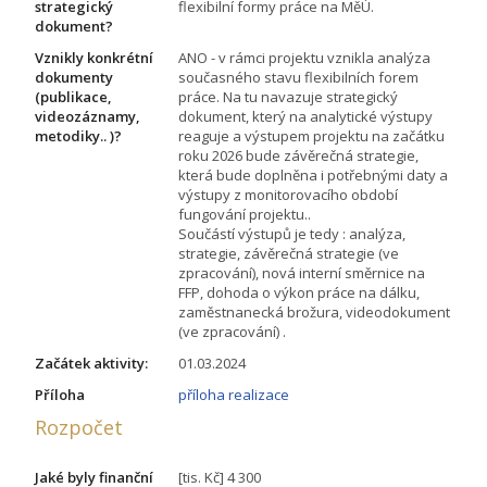
strategický
flexibilní formy práce na MěÚ.
dokument?
Vznikly konkrétní
ANO - v rámci projektu vznikla analýza
dokumenty
současného stavu flexibilních forem
(publikace,
práce. Na tu navazuje strategický
videozáznamy,
dokument, který na analytické výstupy
metodiky.. )?
reaguje a výstupem projektu na začátku
roku 2026 bude závěrečná strategie,
která bude doplněna i potřebnými daty a
výstupy z monitorovacího období
fungování projektu..
Součástí výstupů je tedy : analýza,
strategie, závěrečná strategie (ve
zpracování), nová interní směrnice na
FFP, dohoda o výkon práce na dálku,
zaměstnanecká brožura, videodokument
(ve zpracování) .
Začátek aktivity:
01.03.2024
Příloha
příloha realizace
Rozpočet
Jaké byly finanční
[tis. Kč] 4 300