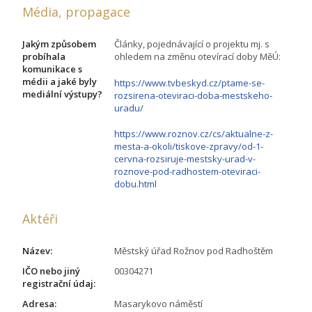
Média, propagace
Jakým způsobem
Články, pojednávající o projektu mj. s
probíhala
ohledem na změnu otevírací doby MěÚ:
komunikace s
médii a jaké byly
https://www.tvbeskyd.cz/ptame-se-
mediální výstupy?
rozsirena-oteviraci-doba-mestskeho-
uradu/
https://www.roznov.cz/cs/aktualne-z-
mesta-a-okoli/tiskove-zpravy/od-1-
cervna-rozsiruje-mestsky-urad-v-
roznove-pod-radhostem-oteviraci-
dobu.html
Aktéři
Název:
Městský úřad Rožnov pod Radhoštěm
IČO nebo jiný
00304271
registrační údaj:
Adresa:
Masarykovo náměstí