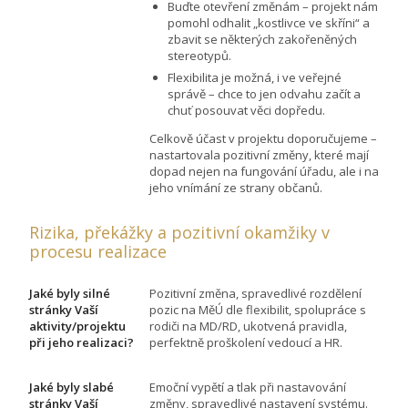
Buďte otevření změnám – projekt nám
pomohl odhalit „kostlivce ve skříni“ a
zbavit se některých zakořeněných
stereotypů.
Flexibilita je možná, i ve veřejné
správě – chce to jen odvahu začít a
chuť posouvat věci dopředu.
Celkově účast v projektu doporučujeme –
nastartovala pozitivní změny, které mají
dopad nejen na fungování úřadu, ale i na
jeho vnímání ze strany občanů.
Rizika, překážky a pozitivní okamžiky v
procesu realizace
Jaké byly silné
Pozitivní změna, spravedlivé rozdělení
stránky Vaší
pozic na MěÚ dle flexibilit, spolupráce s
aktivity/projektu
rodiči na MD/RD, ukotvená pravidla,
při jeho realizaci?
perfektně proškolení vedoucí a HR.
Jaké byly slabé
Emoční vypětí a tlak při nastavování
stránky Vaší
změny, spravedlivé nastavení systému.