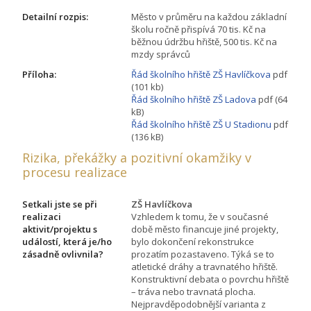
Detailní rozpis:
Město v průměru na každou základní
školu ročně přispívá 70 tis. Kč na
běžnou údržbu hřiště, 500 tis. Kč na
mzdy správců
Příloha:
Řád školního hřiště ZŠ Havlíčkova
pdf
(101 kb)
Řád školního hřiště ZŠ Ladova
pdf (64
kB)
Řád školního hřiště ZŠ U Stadionu
pdf
(136 kB)
Rizika, překážky a pozitivní okamžiky v
procesu realizace
Setkali jste se při
ZŠ Havlíčkova
realizaci
Vzhledem k tomu, že v současné
aktivit/projektu s
době město financuje jiné projekty,
událostí, která je/ho
bylo dokončení rekonstrukce
zásadně ovlivnila?
prozatím pozastaveno. Týká se to
atletické dráhy a travnatého hřiště.
Konstruktivní debata o povrchu hřiště
– tráva nebo travnatá plocha.
Nejpravděpodobnější varianta z