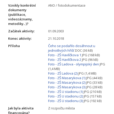
Vznikly konkrétní
ANO / fotodokumentace
dokumenty
(publikace,
videozáznamy,
metodiky.. )?
Začátek aktivity:
01.09.2003
Konec aktivity:
21.10.2018
Příloha
Čeho se podařilo dosáhnout u
jednotlivých hřišť
DOC (36 kB)
Foto - ZŠ Havlíčkova 1
JPG (168 kB)
Foto - ZŠ Havlíčkova 2
JPG (96 kB)
Foto - ZŠ Ladova - olympijský den
JPG
(1,4 MB)
Foto - ZŠ Ladova (2)
JPG (1,4 MB)
Foto - ZŠ Masarykova (1)
JPG (44 kB)
Foto - ZŠ Masarykova (2)
JPG (33 kB)
Foto - ZŠ Masarykova (3)
JPG (28 kB)
Foto - ZŠ U stadionu (1)
JPG (210 kB)
Foto - ZŠ U stadionu (2)
JPG (157 kB)
Foto - ZŠ U stadionu (3)
JPG (192 kB)
Jak byla aktivita
Z rozpočtu města
financována?