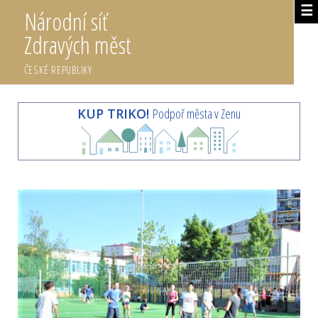
☰
Národní síť
Zdravých měst
ČESKÉ REPUBLIKY
KUP TRIKO!
Podpoř města v Zenu