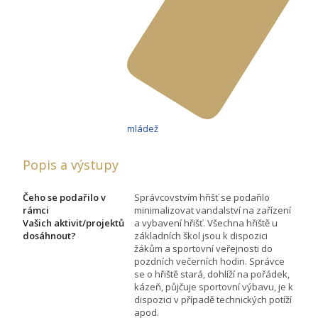
mládež
Popis a výstupy
Čeho se podařilo v
Správcovstvím hřišť se podařilo
rámci
minimalizovat vandalství na zařízení
Vašich aktivit/projektů
a vybavení hřišť. Všechna hřiště u
dosáhnout?
základních škol jsou k dispozici
žákům a sportovní veřejnosti do
pozdních večerních hodin. Správce
se o hřiště stará, dohlíží na pořádek,
kázeň, půjčuje sportovní výbavu, je k
dispozici v případě technických potíží
apod.