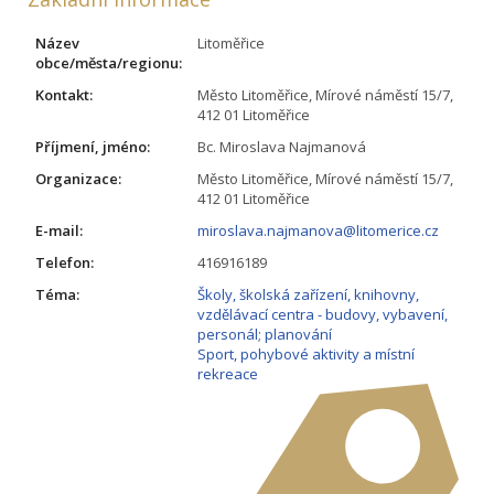
Název
Litoměřice
obce/města/regionu:
Kontakt:
Město Litoměřice, Mírové náměstí 15/7,
412 01 Litoměřice
Příjmení, jméno:
Bc. Miroslava Najmanová
Organizace:
Město Litoměřice, Mírové náměstí 15/7,
412 01 Litoměřice
E-mail:
miroslava.najmanova@litomerice.cz
Telefon:
416916189
Téma:
Školy, školská zařízení, knihovny,
vzdělávací centra - budovy, vybavení,
personál; planování
Sport, pohybové aktivity a místní
rekreace