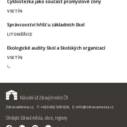
Cyklostezka jako součást průmyslové zóny
VSETÍN
Správcovství hřišť u základních škol
LITOMĚŘICE
Ekologické audity škol a školských organizací
VSETÍN
Národní síť Zdravých měst ČR
ZdravaMesta.cz,
T: +420 602 500 639,
E: info@zdravamesta.cz
Sledujte Zdravá města, obce, regiony