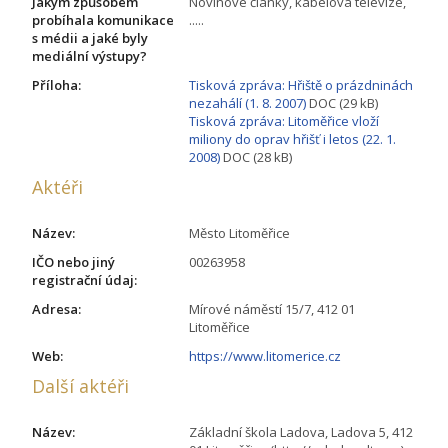
Jakým způsobem
Novinové články, kabelová televize,
probíhala komunikace
.....
s médii a jaké byly
mediální výstupy?
Příloha:
Tisková zpráva: Hřiště o prázdninách
nezahálí (1. 8. 2007)
DOC (29 kB)
Tisková zpráva: Litoměřice vloží
miliony do oprav hřišť i letos (22. 1.
2008)
DOC (28 kB)
Aktéři
Název:
Město Litoměřice
IČO nebo jiný
00263958
registrační údaj:
Adresa:
Mírové náměstí 15/7, 412 01
Litoměřice
Web:
https://www.litomerice.cz
Další aktéři
Název:
Základní škola Ladova, Ladova 5, 412