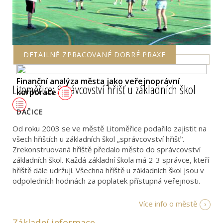
DETAILNĚ ZPRACOVANÉ DOBRÉ PRAXE
Finanční analýza města jako veřejnoprávní
Litoměřice: Správcovství hřišť u základních škol
korporace
DAČICE
Od roku 2003 se ve městě Litoměřice podařilo zajistit na
všech hřištích u základních škol „správcovství hřišť“.
Zrekonstruovaná hřiště předalo město do správcovství
základních škol. Každá základní škola má 2-3 správce, kteří
hřiště dále udržují. Všechna hřiště u základních škol jsou v
odpoledních hodinách za poplatek přístupná veřejnosti.
Více info o městě
Základní informace