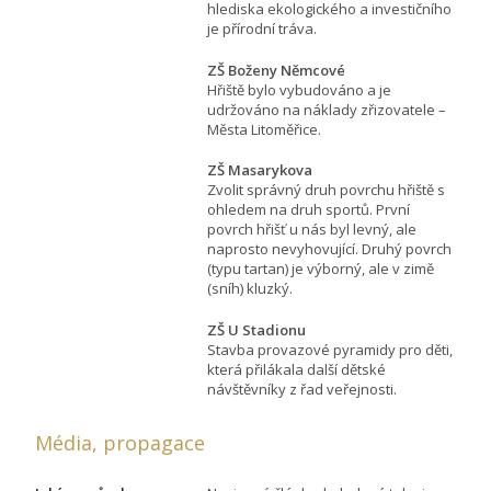
hlediska ekologického a investičního
je přírodní tráva.
ZŠ Boženy Němcové
Hřiště bylo vybudováno a je
udržováno na náklady zřizovatele –
Města Litoměřice.
ZŠ Masarykova
Zvolit správný druh povrchu hřiště s
ohledem na druh sportů. První
povrch hřišť u nás byl levný, ale
naprosto nevyhovující. Druhý povrch
(typu tartan) je výborný, ale v zimě
(sníh) kluzký.
ZŠ U Stadionu
Stavba provazové pyramidy pro děti,
která přilákala další dětské
návštěvníky z řad veřejnosti.
Média, propagace