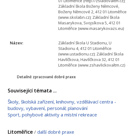
01 Litoměřice (http://zsladovaltm.cz);
Základní škola Boženy Němcové,
Boženy Němcové 2, 412 01 Litoměřice
(www.skolabn.cz); Základní škola
Masarykova, Svojsíkova 5, 412 01
Litoměřice (www.masarykovazs.eu)
Název:
Základní škola U Stadionu, U
Stadionu 4, 412 01 Litoměřice
(www.ustadionu.cz); Základní škola
Havlíčkova, Havlíčkova 32, 412 01
Litoměřice (www.zshavlickovaltm.cz)
Detailně zpracované dobré praxe
Související témata ...
Školy, školská zařízení, knihovny, vzdělávací centra -
budovy, vybavení, personál; planování
Sport, pohybové aktivity a místní rekreace
Litoměřice
/
další dobré praxe