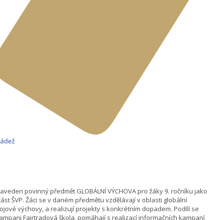
ládež
zaveden povinný předmět GLOBÁLNÍ VÝCHOVA pro žáky 9. ročníku jako
ást ŠVP. Žáci se v daném předmětu vzdělávají v oblasti globální
ojové výchovy, a realizují projekty s konkrétním dopadem. Podílí se
ampani Fairtradová škola, pomáhají s realizací informačních kampaní