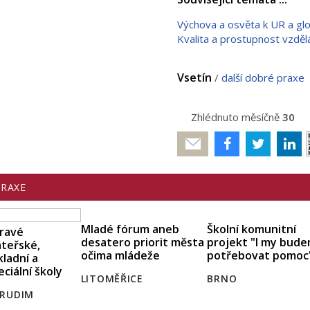
Výchova a osvěta k UR a g
Kvalita a prostupnost vzdělá
Vsetín
/
další dobré praxe
Zhlédnuto měsíčně
30
Poslat
PRAXE
Mladé fórum aneb
Školní komunitní
ravé
desatero priorit města
projekt "I my bud
teřské,
očima mládeže
potřebovat pomoc
kladní a
eciální školy
LITOMĚŘICE
BRNO
RUDIM