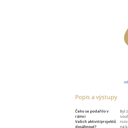
m
Popis a výstupy
Čeho se podařilo v
Byl 
rámci
souč
Vašich aktivit/projektů
rozv
dosáhnout?
na k