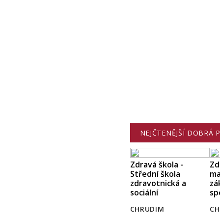
NEJČTENĚJŠÍ DOBRÁ 
Zdravá škola -
Zd
Střední škola
ma
zdravotnická a
zá
sociální
sp
CHRUDIM
CH