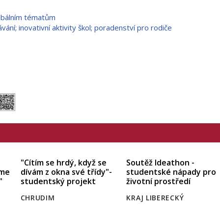
lobálním tématům
vání; inovativní aktivity škol; poradenství pro rodiče
"Cítím se hrdý, když se
Soutěž Ideathon -
eme
dívám z okna své třídy"-
studentské nápady pro
"
studentský projekt
životní prostředí
CHRUDIM
KRAJ LIBERECKÝ