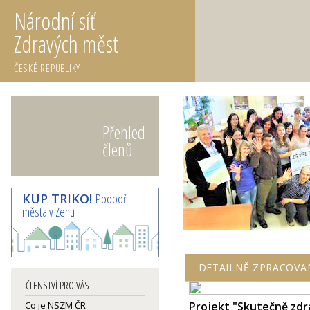
Národní síť
Zdravých měst
ČESKÉ REPUBLIKY
Přehled
členů
KUP TRIKO!
Podpoř
města v Zenu
DETAILNĚ ZPRACOVA
ČLENSTVÍ PRO VÁS
Co je NSZM ČR
Projekt "Skutečně zdr