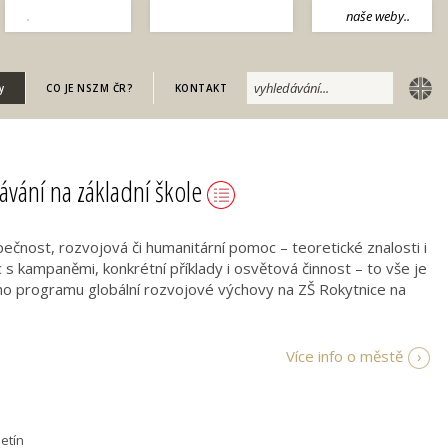
.
naše weby..
english
y
CO JE NSZM ČR?
KONTAKT
lávání na základní škole
pečnost, rozvojová či humanitární pomoc – teoretické znalosti i
 s kampaněmi, konkrétní příklady i osvětová činnost – to vše je
ícího programu globální rozvojové výchovy na ZŠ Rokytnice na
Více info o městě
etín