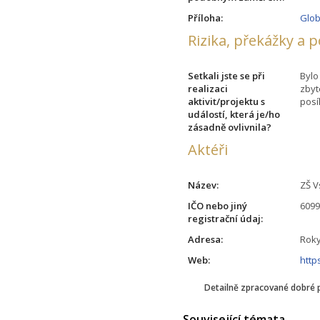
Příloha:
Glob
Rizika, překážky a 
Setkali jste se při
Bylo
realizaci
zbyt
aktivit/projektu s
posí
událostí, která je/ho
zásadně ovlivnila?
Aktéři
Název:
ZŠ V
IČO nebo jiný
609
registrační údaj:
Adresa:
Roky
Web:
http
Detailně zpracované dobré 
Související témata ...