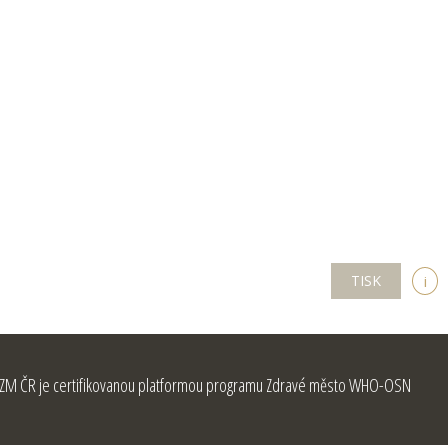
TISK
i
ZM ČR je certifikovanou platformou programu Zdravé město WHO-OSN