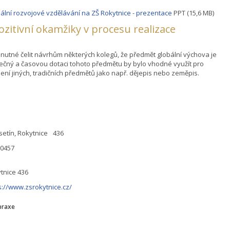
ální rozvojové vzdělávání na ZŠ Rokytnice - prezentace
PPT (15,6 MB)
pozitivní okamžiky v procesu realizace
 nutné čelit návrhům některých kolegů, že předmět globální výchova je
ečný a časovou dotaci tohoto předmětu by bylo vhodné využít pro
lení jiných, tradičních předmětů jako např. dějepis nebo zeměpis.
setín, Rokytnice 436
90457
tnice 436
s://www.zsrokytnice.cz/
praxe