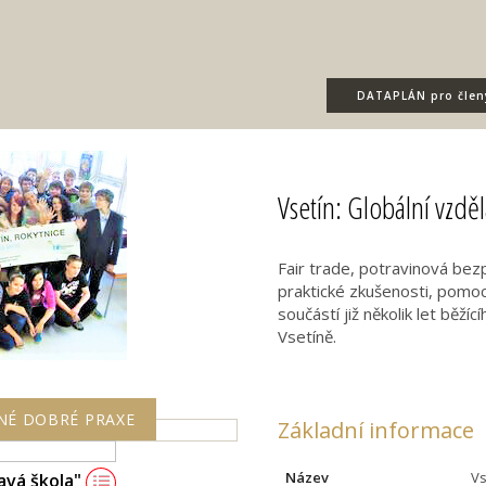
DATAPLÁN
pro člen
Vsetín: Globální vzdě
Fair trade, potravinová bez
praktické zkušenosti, pomoc
součástí již několik let běž
Vsetíně.
NÉ DOBRÉ PRAXE
Základní informace
Název
Vs
avá škola"