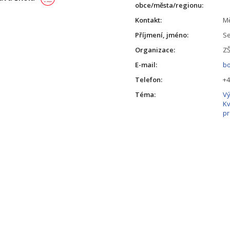
obce/města/regionu:
Kontakt:
Mě
Příjmení, jméno:
S
Organizace:
ZŠ
E-mail:
b
Telefon:
+4
Téma:
Vý
Kv
pr