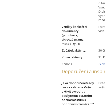
o fa
Vset
škol
vybr
rozd
Vznikly konkrétní
Fair
dokumenty
vide
(publikace,
videozáznamy,
metodiky.. )?
Začátek aktivity:
30.0
Konec aktivity:
31.1
Příloha
Glob
Doporučení a inspi
Jaká doporučení/rady
Před
lze z realizace Vašich
svět
aktivit vyvodit a
poskytnout ostatním
obcím/městům s
podobným záměrem?