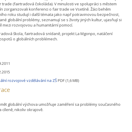
ir trade (fairtradová čokoláda). V minulosti ve spolupráci s městem
ín zorganizovali konferenci o fair trade ve Vsetíně. Žáci behěm
ního roku studují i další témata jako např potravinovou bezpečnost,
ané globální problémy, seznamují se s životy jiných kultur, ujasňují si
íl mezi rozvojovou a humanitární pomocí.
tradová škola, fairtradová snídaně, projekt La Mgonpo, natáčení
ospotů o globálních problémech.
9.2011
2.2015
ální rozvojové vzdělávání na ZŠ
PDF (1,6 MB)
race
mět globální výchova umožňuje zaměření sa problémy současného
a cíleně, nikoliv okrajově.