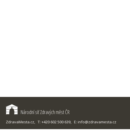
Národní síť Zdravých měst ČR
ZdravaMesta.cz,
T: +420 602 500 639,
E: info@zdravamesta.cz