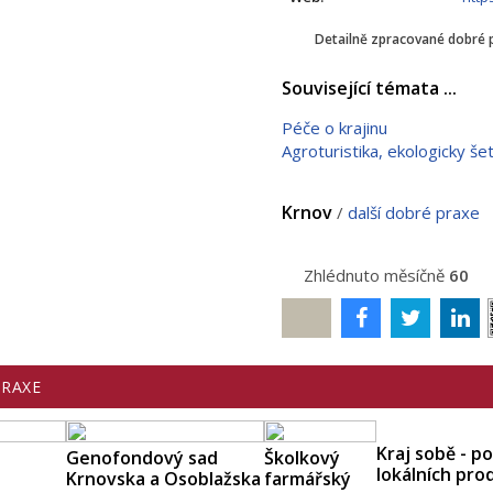
Detailně zpracované dobré 
Související témata ...
Péče o krajinu
Agroturistika, ekologicky š
Krnov
/
další dobré praxe
Zhlédnuto měsíčně
60
Poslat
PRAXE
Kraj sobě - p
Genofondový sad
Školkový
lokálních pr
Krnovska a Osoblažska
farmářský