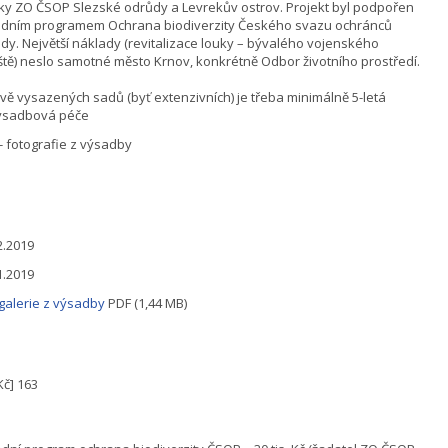
ky ZO ČSOP Slezské odrůdy a Levrekův ostrov. Projekt byl podpořen
dním programem Ochrana biodiverzity Českého svazu ochránců
ody. Největší náklady (revitalizace louky – bývalého vojenského
iště) neslo samotné město Krnov, konkrétně Odbor životního prostředí.
vě vysazených sadů (byť extenzivních) je třeba minimálně 5-letá
ýsadbová péče
- fotografie z výsadby
2.2019
1.2019
galerie z výsadby
PDF (1,44 MB)
 Kč] 163