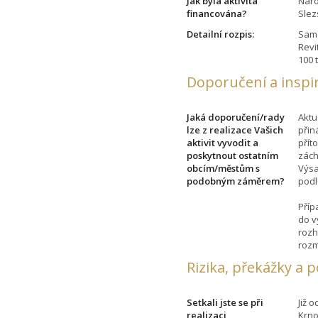
Jak byla aktivita
Náro
financována?
Slez
Detailní rozpis:
Samo
Revi
100 t
Doporučení a inspi
Jaká doporučení/rady
Aktu
lze z realizace Vašich
přin
aktivit vyvodit a
přít
poskytnout ostatním
zách
obcím/městům s
Výsa
podobným záměrem?
podl
Příp
do v
rozh
rozm
Rizika, překážky a 
Setkali jste se při
Již 
realizaci
Krno