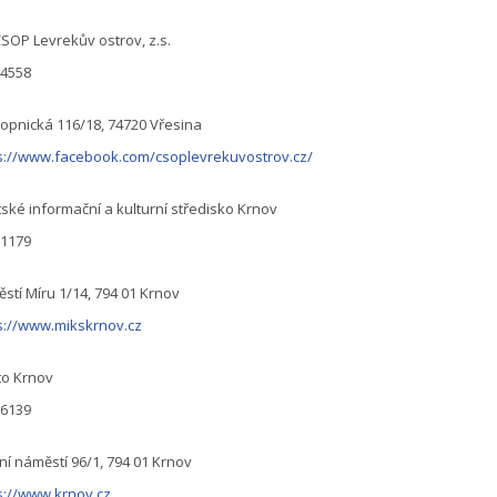
SOP Levrekův ostrov, z.s.
44558
opnická 116/18, 74720 Vřesina
s://www.facebook.com/csoplevrekuvostrov.cz/
ské informační a kulturní středisko Krnov
01179
stí Míru 1/14, 794 01 Krnov
s://www.mikskrnov.cz
to Krnov
96139
ní náměstí 96/1, 794 01 Krnov
s://www.krnov.cz