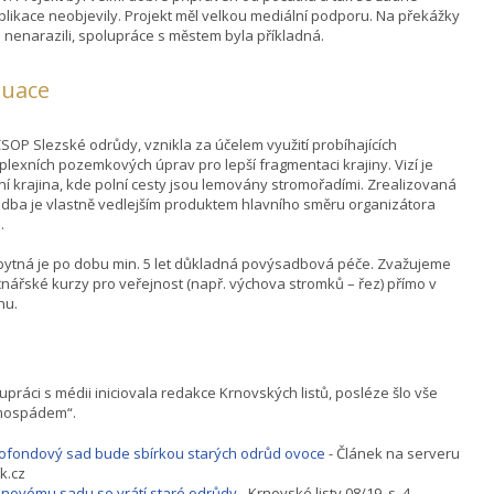
likace neobjevily. Projekt měl velkou mediální podporu. Na překážky
 nenarazili, spolupráce s městem byla příkladná.
luace
SOP Slezské odrůdy, vznikla za účelem využití probíhajících
lexních pozemkových úprav pro lepší fragmentaci krajiny. Vizí je
ní krajina, kde polní cesty jsou lemovány stromořadími. Zrealizovaná
dba je vlastně vedlejším produktem hlavního směru organizátora
.
ytná je po dobu min. 5 let důkladná povýsadbová péče. Zvažujeme
nářské kurzy pro veřejnost (např. výchova stromků – řez) přímo v
nu.
upráci s médii iniciovala redakce Krnovských listů, posléze šlo vše
mospádem“.
fondový sad bude sbírkou starých odrůd ovoce
- Článek na serveru
k.cz
 novému sadu se vrátí staré odrůdy
- Krnovské listy 08/19, s. 4