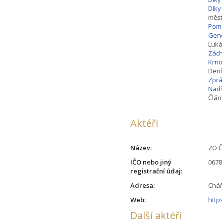
Díky
měs
Pomo
Gen
Luká
Zách
Krno
Dení
Zprá
Nadš
Člán
Aktéři
Název:
ZO Č
IČO nebo jiný
067
registrační údaj:
Adresa:
Chář
Web:
http
Další aktéři