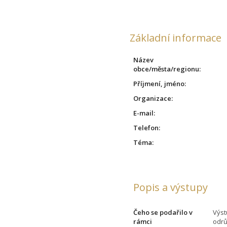
Základní informace
Název
obce/města/regionu:
Příjmení, jméno:
Organizace:
E-mail:
Telefon:
Téma:
Popis a výstupy
Čeho se podařilo v
Výst
rámci
odrů