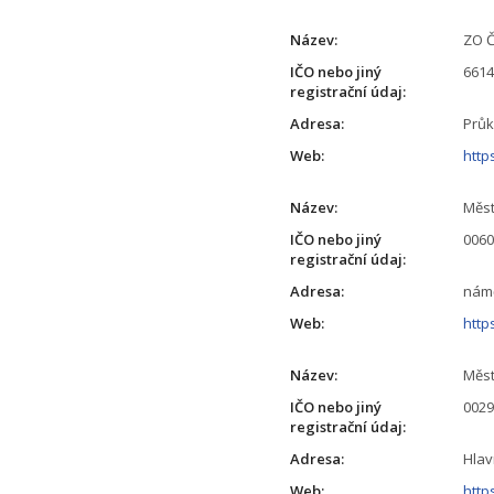
Název:
ZO Č
IČO nebo jiný
661
registrační údaj:
Adresa:
Průk
Web:
http
Název:
Měst
IČO nebo jiný
006
registrační údaj:
Adresa:
námě
Web:
http
Název:
Měs
IČO nebo jiný
002
registrační údaj:
Adresa:
Hlav
Web:
http