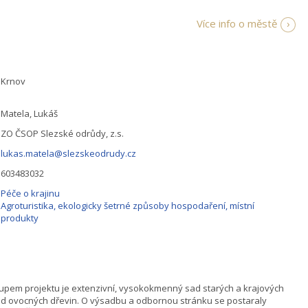
Více info o městě
Krnov
Matela, Lukáš
ZO ČSOP Slezské odrůdy, z.s.
lukas.matela@slezskeodrudy.cz
603483032
Péče o krajinu
Agroturistika, ekologicky šetrné způsoby hospodaření, místní
produkty
upem projektu je extenzivní, vysokokmenný sad starých a krajových
d ovocných dřevin. O výsadbu a odbornou stránku se postaraly