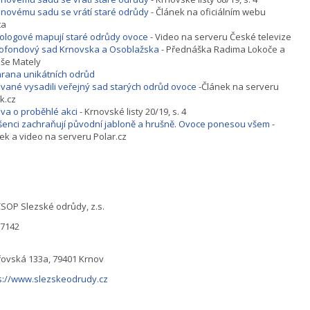
 novému sadu se vrátí staré odrůdy
- Článek na oficiálním webu
ta
logové mapují staré odrůdy ovoce
- Video na serveru České televize
ofondový sad Krnovska a Osoblažska
- Přednáška Radima Lokoče a
še Mately
rana unikátních odrůd
vané vysadili veřejný sad starých odrůd ovoce
-Článek na serveru
k.cz
va o proběhlé akci
- Krnovské listy 20/19, s. 4
enci zachraňují původní jabloně a hrušně. Ovoce ponesou všem
-
ek a video na serveru Polar.cz
SOP Slezské odrůdy, z.s.
87142
ovská 133a, 79401 Krnov
s://www.slezskeodrudy.cz