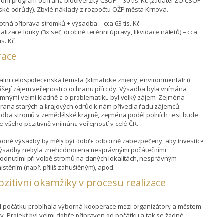
dní program ochrana biodiverzity ČSOP – 30 tis. Kč (žadatel ZO ČSOP
ské odrůdy). Zbylé náklady z rozpočtu OŽP města Krnova.
tná příprava stromků + výsadba – cca 63 tis. Kč
talizace louky (3x seč, drobné terénní úpravy, likvidace náletů) – cca
is. Kč
race
ální celospolečenská témata (klimatické změny, environmentální)
ášejí zájem veřejnosti o ochranu přírody. Výsadba byla vnímána
omnými velmi kladně a o problematiku byl velký zájem. Zejména
rana starých a krajových odrůd k nám přivedla řadu zájemců.
dba stromů v zemědělské krajině, zejména podél polních cest bude
e všeho pozitivně vnímána veřejností v celé ČR.
adné výsadby by měly být dobře odborně zabezpečeny, aby investice
ýsadby nebyla znehodnocena nesprávnými počátečními
odnutími při volbě stromů na daných lokalitách, nesprávným
ístěním (např. příliš zahuštěným), apod.
pozitivní okamžiky v procesu realizace
od počátku probíhala výborná kooperace mezi organizátory a městem
v. Projekt byl velmi dobře připraven od počátku a tak se žádné