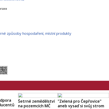
praxe
etrné způsoby hospodaření, místní produkty
odpora
Šetrné zemědělství
"Zelená pro Čepřovice"
oducentů
na pozemcích MČ
aneb vysaď si svůj strom