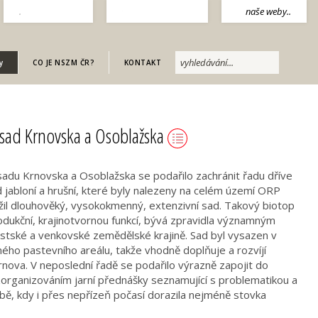
.
naše weby..
english
y
CO JE NSZM ČR?
KONTAKT
sad Krnovska a Osoblažska
u Krnovska a Osoblažska se podařilo zachránit řadu dříve
jabloní a hrušní, které byly nalezeny na celém území ORP
žil dlouhověký, vysokokmenný, extenzivní sad. Takový biotop
dukční, krajinotvornou funkcí, bývá zpravidla významným
ěstské a venkovské zemědělské krajině. Sad byl vysazen v
ho pastevního areálu, takže vhodně doplňuje a rozvíjí
ova. V neposlední řadě se podařilo výrazně zapojit do
zorganizováním jarní přednášky seznamující s problematikou a
ě, kdy i přes nepřízeň počasí dorazila nejméně stovka