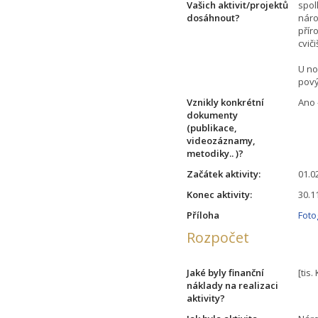
Vašich aktivit/projektů
spol
dosáhnout?
náro
přír
cvič
U no
pov
Vznikly konkrétní
Ano 
dokumenty
(publikace,
videozáznamy,
metodiky.. )?
Začátek aktivity:
01.0
Konec aktivity:
30.1
Příloha
Foto
Rozpočet
Jaké byly finanční
[tis.
náklady na realizaci
aktivity?