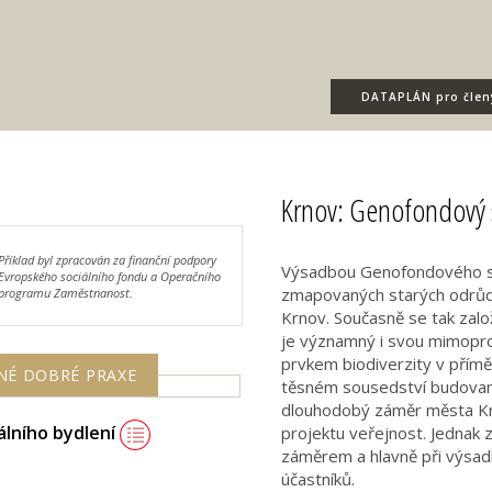
DATAPLÁN
pro člen
Krnov: Genofondový 
Příklad byl zpracován za finanční podpory
Výsadbou Genofondového sad
Evropského sociálního fondu a Operačního
zmapovaných starých odrůd 
programu Zaměstnanost.
Krnov. Současně se tak zalo
je významný i svou mimopro
prvkem biodiverzity v přím
NÉ DOBRÉ PRAXE
těsném sousedství budované
dlouhodobý záměr města Krn
álního bydlení
projektu veřejnost. Jednak 
záměrem a hlavně při výsadb
účastníků.