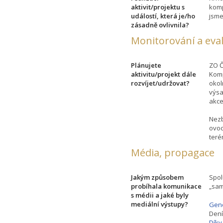
aktivit/projektu s
komp
událostí, která je/ho
jsme
zásadně ovlivnila?
Monitorování a eva
Plánujete
ZO Č
aktivitu/projekt dále
Komp
rozvíjet/udržovat?
okol
výsa
akce
Nezb
ovoc
teré
Média, propagace
Jakým způsobem
Spol
probíhala komunikace
„sa
s médii a jaké byly
mediální výstupy?
Geno
Dení
Díky